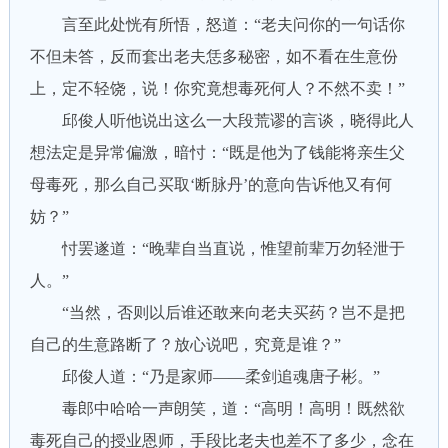
言至此处恍有所悟，怒道：“老夫问你的一句话你
不但未答，反而套出老夫恁多秘密，如不看在生意份
上，定不轻饶，说！你究竟想毒死何人？不然不卖！”
邱俊人听他说出这么一大段荒谬的言谈，晓得此人
想法定是异常偏激，暗忖：“既是他为了钱能将亲生父
母毒死，那么自己买取‘断脉丹’的意向告诉他又有何
妨？”
忖罢遂道：“晚辈自当直说，惟望前辈万勿轻泄于
人。”
“当然，否则以后谁还敢来向老夫买药？岂不是把
自己的生意路断了？放心说吧，究竟是谁？”
邱俊人道：“乃是家师——柔剑追魂唐子彬。”
毒郎中哈哈一声朗笑，道：“高明！高明！既然欲
毒死自己的授业恩师，手段比老夫也差不了多少，念在