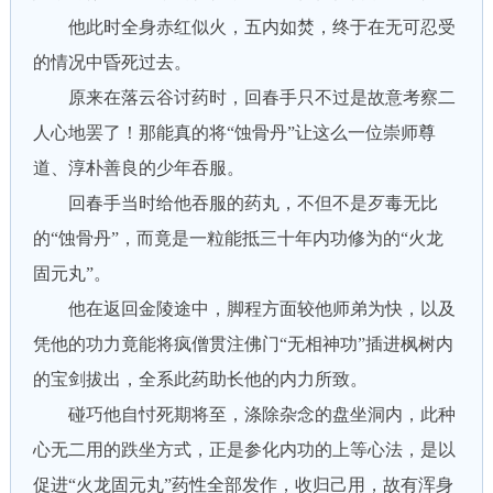
他此时全身赤红似火，五内如焚，终于在无可忍受
的情况中昏死过去。
原来在落云谷讨药时，回春手只不过是故意考察二
人心地罢了！那能真的将“蚀骨丹”让这么一位崇师尊
道、淳朴善良的少年吞服。
回春手当时给他吞服的药丸，不但不是歹毒无比
的“蚀骨丹”，而竟是一粒能抵三十年内功修为的“火龙
固元丸”。
他在返回金陵途中，脚程方面较他师弟为快，以及
凭他的功力竟能将疯僧贯注佛门“无相神功”插进枫树内
的宝剑拔出，全系此药助长他的内力所致。
碰巧他自忖死期将至，涤除杂念的盘坐洞内，此种
心无二用的跌坐方式，正是参化内功的上等心法，是以
促进“火龙固元丸”药性全部发作，收归己用，故有浑身