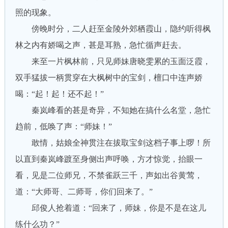
照的现象。
傍晚时分，二人赶至金陵外郊栖霞山，隐约听得枫
林之内有娇喝之声，甚是耳熟，急忙循声赶去。
来至一片枫林前，只见师妹唐晓雯累的玉面泛霞，
双手猛拔一柄贯穿在大枫树中的宝剑，檀口中连声娇
喝：“起！起！还不起！”
秦岚峰看的甚是奇异，不知她在搞什么名堂，急忙
趋前，低唤了声：“师妹！”
敢情，姑娘全神贯注在拔取宝剑这档子事上啰！所
以直到秦岚峰踱至身侧出声呼唤，方才惊觉，抬眼一
看，见是二位师兄，不禁雀跃三千，声如出谷黄莺，
道：“大师哥、二师哥，你们回来了。”
邱俊人抢着道：“回来了，师妹，你是不是在这儿
练什么功？”