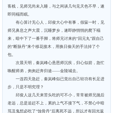
客栈，见师兄尚未入睡，与之闲谈几句见天色不早，遂
即同榻而眠。
有心算计无心人，邱俊大心中有事，假寐一时，见
师兄鼻息之声大震，沉睡梦乡，遂即静悄悄的爬下榻
来，暗中下了一番手脚，将师兄讨来的“回元丸”跟自己
的“断脉丹”来个移花接木，用换日偷天的手法掉了个
包。
次晨天明，秦岚峰心悬恩师沉疾，归心似箭，急忙
唤醒师弟，匆匆赶奔归途——金陵城去。
一连四天急赶，秦岚峰似已觉出自己轻功有长足进
步，只是不明究理？
邱俊人这几天来苦头吃的可不小，常常被师兄抛后
老远，总是追赶不上，累的上气不接下气，不禁心中暗
骂丑鬼想必吃了“蚀骨丹”后离死不远，所以才有回光返