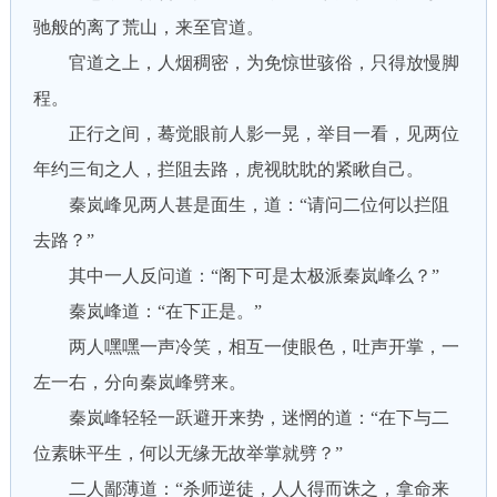
驰般的离了荒山，来至官道。
官道之上，人烟稠密，为免惊世骇俗，只得放慢脚
程。
正行之间，蓦觉眼前人影一晃，举目一看，见两位
年约三旬之人，拦阻去路，虎视眈眈的紧瞅自己。
秦岚峰见两人甚是面生，道：“请问二位何以拦阻
去路？”
其中一人反问道：“阁下可是太极派秦岚峰么？”
秦岚峰道：“在下正是。”
两人嘿嘿一声冷笑，相互一使眼色，吐声开掌，一
左一右，分向秦岚峰劈来。
秦岚峰轻轻一跃避开来势，迷惘的道：“在下与二
位素昧平生，何以无缘无故举掌就劈？”
二人鄙薄道：“杀师逆徒，人人得而诛之，拿命来