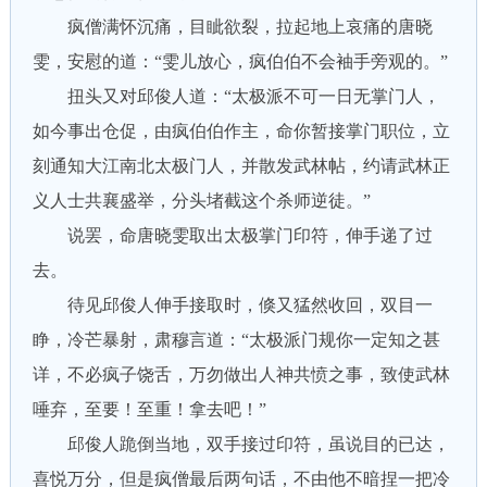
疯僧满怀沉痛，目眦欲裂，拉起地上哀痛的唐晓
雯，安慰的道：“雯儿放心，疯伯伯不会袖手旁观的。”
扭头又对邱俊人道：“太极派不可一日无掌门人，
如今事出仓促，由疯伯伯作主，命你暂接掌门职位，立
刻通知大江南北太极门人，并散发武林帖，约请武林正
义人士共襄盛举，分头堵截这个杀师逆徒。”
说罢，命唐晓雯取出太极掌门印符，伸手递了过
去。
待见邱俊人伸手接取时，倏又猛然收回，双目一
睁，冷芒暴射，肃穆言道：“太极派门规你一定知之甚
详，不必疯子饶舌，万勿做出人神共愤之事，致使武林
唾弃，至要！至重！拿去吧！”
邱俊人跪倒当地，双手接过印符，虽说目的已达，
喜悦万分，但是疯僧最后两句话，不由他不暗捏一把冷