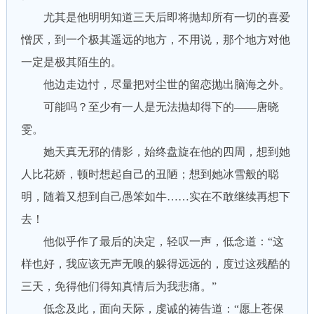
尤其是他明明知道三天后即将抛却所有一切的喜爱
憎厌，到一个极其遥远的地方，不用说，那个地方对他
一定是极其陌生的。
他边走边忖，尽量把对尘世的留恋抛出脑海之外。
可能吗？至少有一人是无法抛却得下的——唐晓
雯。
她天真无邪的倩影，始终盘旋在他的四周，想到她
人比花娇，顿时想起自己的丑陋；想到她冰雪般的聪
明，随着又想到自己愚笨如牛……实在不敢继续再想下
去！
他似乎作了最后的决定，轻叹一声，低念道：“这
样也好，我应该无声无嗅的躲得远远的，度过这残酷的
三天，免得他们得知真情后为我悲痛。”
低念及此，面向天际，虔诚的祷告道：“愿上苍保