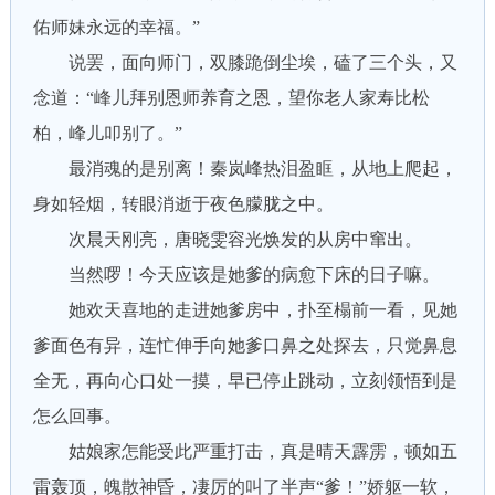
佑师妹永远的幸福。”
说罢，面向师门，双膝跪倒尘埃，磕了三个头，又
念道：“峰儿拜别恩师养育之恩，望你老人家寿比松
柏，峰儿叩别了。”
最消魂的是别离！秦岚峰热泪盈眶，从地上爬起，
身如轻烟，转眼消逝于夜色朦胧之中。
次晨天刚亮，唐晓雯容光焕发的从房中窜出。
当然啰！今天应该是她爹的病愈下床的日子嘛。
她欢天喜地的走进她爹房中，扑至榻前一看，见她
爹面色有异，连忙伸手向她爹口鼻之处探去，只觉鼻息
全无，再向心口处一摸，早已停止跳动，立刻领悟到是
怎么回事。
姑娘家怎能受此严重打击，真是晴天霹雳，顿如五
雷轰顶，魄散神昏，凄厉的叫了半声“爹！”娇躯一软，