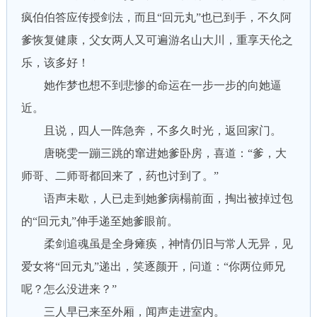
疯伯伯答应传授剑法，而且“回元丸”也已到手，不久阿
爹恢复健康，父女两人又可遍游名山大川，重享天伦之
乐，该多好！
她作梦也想不到悲惨的命运在一步一步的向她逼
近。
且说，四人一阵急奔，不多久时光，返回家门。
唐晓雯一蹦三跳的窜进她爹卧房，喜道：“爹，大
师哥、二师哥都回来了，药也讨到了。”
语声未歇，人已走到她爹病榻前面，掏出被掉过包
的“回元丸”伸手递至她爹眼前。
柔剑追魂虽是全身瘫痪，神情仍旧与常人无异，见
爱女将“回元丸”递出，笑逐颜开，问道：“你两位师兄
呢？怎么没进来？”
三人早已来至外厢，闻声走进室内。