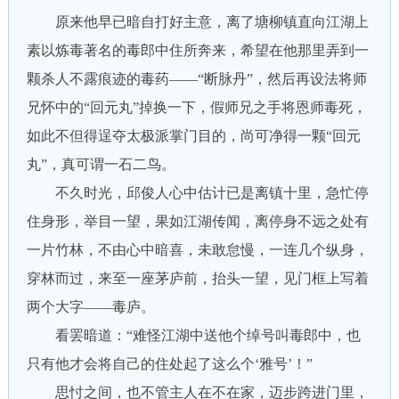
原来他早已暗自打好主意，离了塘柳镇直向江湖上
素以炼毒著名的毒郎中住所奔来，希望在他那里弄到一
颗杀人不露痕迹的毒药——“断脉丹”，然后再设法将师
兄怀中的“回元丸”掉换一下，假师兄之手将恩师毒死，
如此不但得逞夺太极派掌门目的，尚可净得一颗“回元
丸”，真可谓一石二鸟。
不久时光，邱俊人心中估计已是离镇十里，急忙停
住身形，举目一望，果如江湖传闻，离停身不远之处有
一片竹林，不由心中暗喜，未敢怠慢，一连几个纵身，
穿林而过，来至一座茅庐前，抬头一望，见门框上写着
两个大字——毒庐。
看罢暗道：“难怪江湖中送他个绰号叫毒郎中，也
只有他才会将自己的住处起了这么个‘雅号’！”
思忖之间，也不管主人在不在家，迈步跨进门里，