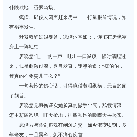
仆跌就地，昏厥当场。
疯僧、邱俊人闻声赶来房中，一打量眼前情况，知
有祸事发生。
赶紧救醒姑娘要紧，疯僧运掌如飞，连忙在唐晓雯
身上一阵轻拍。
唐晓雯“哇！”的一声，吐出一口淤痰，顿时清醒过
来，似是刺激过深，秀目发直，迷惑的道：“疯伯伯，
爹真的不要雯儿了么？”
一句惹怜的伤心话，引得疯僧老泪纵横，无言的颔
了颔首。
唐晓雯见疯僧证实她爹真的撒手尘寰，舐犊情深，
怎不悲痛欲绝，呼天抢地，捶胸顿足的嚎啕大哭起来。
疯僧素与柔剑追魂有刎颈之交，如今俄变顷刻，多
年老友，一旦暴卒，怎不痛心疾首！