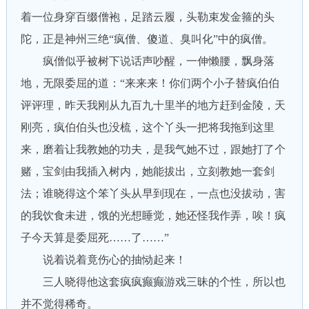
着一位身穿百缀僧袍，足踏云履，头勒束发金箍的头
陀，正是神州三绝“疯僧、傻道、臭叫化”中的疯僧。
疯僧似乎被树下说话声吵醒，一伸懒腰，飘身落
地，无限委屈的道：“来来来！你们两个小子替疯伯伯
评评理，昨天我刚从九百九十里半的地方赶到金陵，天
刚亮，疯伯伯头也没梳，这个丫头一把将我拖到这里
来，磨着让我教她的功夫，是我气她不过，跟她打了个
赌，宝剑由我插入树内，她能拔出，立刻教她一套剑
法；谁晓得这个笨丫头从早到现在，一点也没拔动，害
的我饮食未进，饿的光想睡觉，她还怪我作弄，唉！疯
子今天算是委屈死……了……”
说着说着竟伤心的抽恸起来！
三人晓得他这套疯疯癫癫游戏三昧的个性，所以也
并不觉得稀奇。