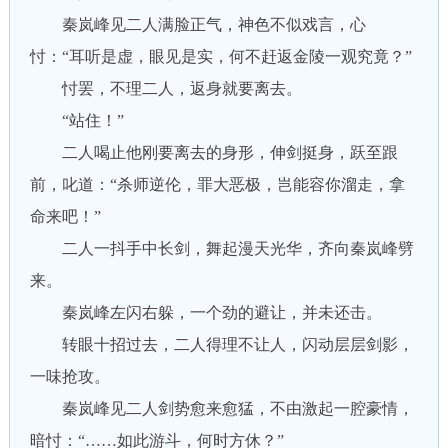
秦岚峰见二人满脸正气，神色不似戏言，心
忖：“耳听是虚，眼见是实，何不赶返金陵一观究竟？”
忖罢，不理二人，返身就要离去。
“站住！”
二人喝止他刚要离去的身形，伸剑挺身，跃至跟
前，叱道：“杀师逆伦，罪大恶极，岂能容你溜走，拿
命来吧！”
二人一抖手中长剑，舞起漫天光华，齐向秦岚峰劈
来。
秦岚峰左闪右躲，一个劲的避让，并未还击。
转眼十招过去，二人得理不让人，闪动层层剑影，
一味抢攻。
秦岚峰见二人剑势愈来愈猛，不由激起一腔豪情，
暗忖：“……如此游斗，何时方休？”