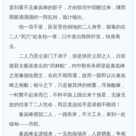
直到看不见秦岚峰的影子，才由惊诧中回醒过来，继而
两眼滴溜溜的一阵乱转，诡计顿出。
他一语不发，跃至受伤倒地的二人身旁，狠毒的在
二人“死穴”处各拍一掌，口中发出阵阵狞笑，转身离
去。
二人乃昆仑派门下弟子，俱是侠肝义胆之人，日前
接获太极派发出的“武林帖”，内中附有杀师逆徒秦岚峰
之形像描绘图文，在此不期而遇，故而一眼即认出秦岚
峰之相貌；相斗之下，只是被其摔的稍重，浑身酸麻，
一时爬不起来而已，不料半路上跳出来个煞星，无缘无
故的结束了二人性命，而且竟连凶手是谁都不晓得！
秦岚峰摆脱二人，一路疾奔，不大工夫，来到一处
镇甸——丹阳。
秦岚峰走进镇来，一见热闹场所，人群猬集，争相