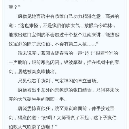
嘛？”
疯僧见她言语中有恭维自己功力精湛之意，高兴的
道：“这也难怪，不是疯伯伯吹大气，放眼当今武林，
能拔出这口宝剑的不会超过十个整个江南来讲，能拔起
这宝剑的除了疯伯伯，不会有第二人拔……”
话未说完，蓦闻古绽春雷的一声“起！”跟着“呛”的
一声脆响，眼前寒光闪闪，银波粼粼，插在枫树中的宝
剑，居然被秦岚峰抽出。
只见他右手执剑，气定神闲的卓立当场。
疯僧被出乎意外的景象惊的张口结舌，只得将未吹
完的大气硬生生的咽回一半。
唐晓雯惊喜欲狂，跳至秦岚峰面前，伸手接过宝
剑，得意的道：“好啊！大师哥真了不起，这下子疯伯
伯吹大气吹滑了边啦！”