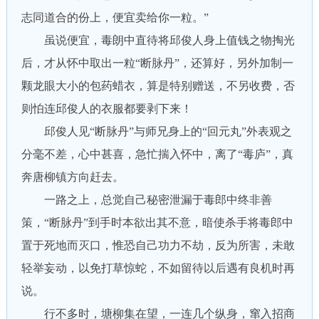
志同道合的份上，便宜卖给你一粒。”
虽说便宜，毒朗中直待将邱俊人身上值钱之物掏光
后，才从怀中取出一粒“断脉丹”，还算好，另外加制一
颗龙眼大小的包药蜡衣，算是特别赠送，不另收费，否
则怕连邱俊人的衣服都要剥下来！
邱俊人见“断脉丹”与师兄身上的“回元丸”外表观之
分毫不差，心中甚喜，急忙揣入怀中，离了“毒庐”，真
奔唐柳镇方向赶去。
一路之上，总觉自己秘密泄漏于毒郎中终非善
策，“断脉丹”到手时本欲出其不意，暗使杀手将毒郎中
置于死地而灭口，惟恐自己功力不劫，反为所害，未敢
轻举妄动，以免打草惊蛇，不如留待以后遇有良机时再
说。
行不多时，塘柳集在望，一连几个纵身，窜入招商