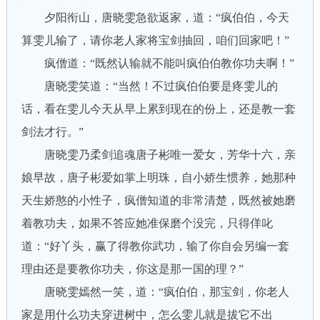
夕阳衔山，唐晓雯急欲返家，道：“疯伯伯，今天
算雯儿输了，请你老人家将宝剑抽回，咱们回家吧！”
疯僧道：“既然认输就不能叫疯伯伯教你功夫啊！”
唐晓雯笑道：“当然！不过疯伯伯要是疼雯儿的
话，看在雯儿今天从早上累到现在的份上，还是教一套
剑法才行。”
唐晓雯乃柔剑追魂唐子彬唯一爱女，芳华十六，亲
娘早故，唐子彬爱如掌上明珠，自小娇生惯养，她那种
天生娇憨的小性子，疯僧知道的非常清楚，既然被她磨
着教功夫，如果不答应她准保磨个没完，只得佯叱
道：“好丫头，赢了得教你武功，输了你自会另编一套
理由还是要教你功夫，你这是那一国的理？”
唐晓雯嫣然一笑，道：“疯伯伯，那宝剑，你老人
家是用什么功夫穿进树中，怎么雯儿就是拔它不出