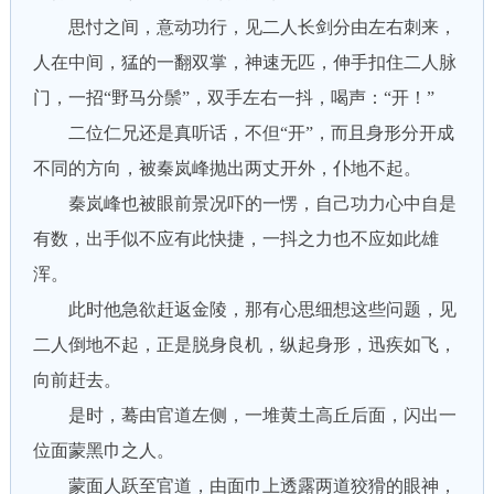
思忖之间，意动功行，见二人长剑分由左右刺来，
人在中间，猛的一翻双掌，神速无匹，伸手扣住二人脉
门，一招“野马分鬃”，双手左右一抖，喝声：“开！”
二位仁兄还是真听话，不但“开”，而且身形分开成
不同的方向，被秦岚峰抛出两丈开外，仆地不起。
秦岚峰也被眼前景况吓的一愣，自己功力心中自是
有数，出手似不应有此快捷，一抖之力也不应如此雄
浑。
此时他急欲赶返金陵，那有心思细想这些问题，见
二人倒地不起，正是脱身良机，纵起身形，迅疾如飞，
向前赶去。
是时，蓦由官道左侧，一堆黄土高丘后面，闪出一
位面蒙黑巾之人。
蒙面人跃至官道，由面巾上透露两道狡猾的眼神，