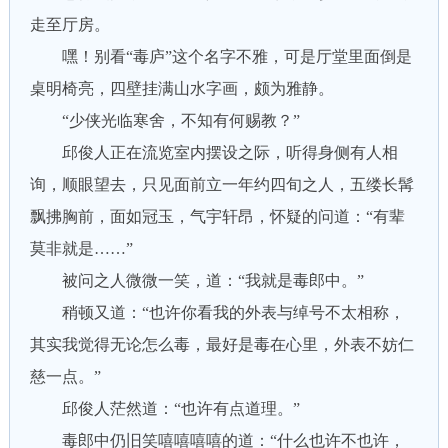
走至厅房。
嘿！别看“毒庐”这个名字不雅，可是厅堂里面倒是
桌明椅亮，四壁挂满山水字画，颇为雅静。
“少侠光临寒舍，不知有何赐教？”
邱俊人正在流览室内摆设之际，听得身侧有人相
询，顺眼望去，只见面前立一年约四旬之人，五缕长髯
飘拂胸前，面如冠玉，气宇轩昂，怀疑的问道：“有辈
莫非就是……”
被问之人微微一笑，道：“我就是毒郎中。”
稍顿又道：“也许你看我的外表与绰号不太相称，
其实我觉得无论怎么毒，最好是毒在心里，外表不妨仁
慈一点。”
邱俊人茫然道：“也许有点道理。”
毒郎中仍旧笑嘻嘻嘻嘻的道：“什么也许不也许，