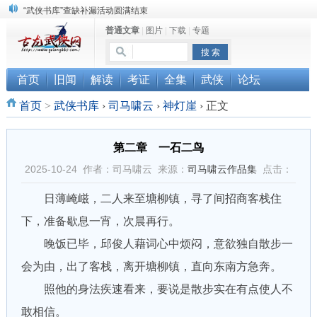
“武侠书库”查缺补漏活动圆满结束
普通文章
|
图片
|
下载
|
专题
《古龙小说原貌探究》修订版已上市
顾雪衣《古龙武侠小说知见录》上市
首页
旧闻
解读
考证
全集
武侠
论坛
首页
>
武侠书库
›
司马啸云
›
神灯崖
›
正文
第二章 一石二鸟
2025-10-24 作者：司马啸云 来源：
司马啸云作品集
点击：
日薄崦嵫，二人来至塘柳镇，寻了间招商客栈住
下，准备歇息一宵，次晨再行。
晚饭已毕，邱俊人藉词心中烦闷，意欲独自散步一
会为由，出了客栈，离开塘柳镇，直向东南方急奔。
照他的身法疾速看来，要说是散步实在有点使人不
敢相信。