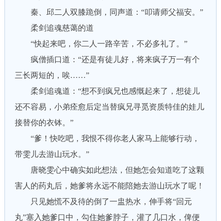
秦、邱二人双膝跪倒，同声道：“叩请师父福安。”
柔剑追魂慈蔼的道
“快起来吧，你二人一路辛苦，不必多礼了。”
疯僧插口道：“还是有徒儿好，将来疯子万一有个
三长两短的，唉……”
柔剑追魂道：“想不到疯兄也感慨起来了，想徒儿
还不容易，小弟痊愈后定当替疯兄寻觅资质特佳的娃儿
接替你的衣钵。”
“爹！快吃吧，我恨不得你老人家马上能够行动，
带雯儿去游山玩水。”
唐晓雯心中确实如此想法，但她怎会知道吃了这颗
害人的药丸后，她爹将永远不能陪她去游山玩水了呢！
只见她慌不及待的倒了一盅热水，伸手将“回元
丸”塞入她爹口中，勾住她爹脖子，灌了几口水，俾便