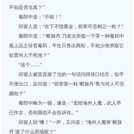
不知是否当真？”
毒郎中道：“不错！”
邱俊人道：“在下不惜重金，前辈可否相让一粒？”
毒郎中道：“‘断脉丹’乃老夫所炼一千零一种毒药中
最上品之珍贵毒药，平生只售出两粒，不知少侠求取它
欲置何人于死地？”
“这个……”
邱俊人被其直接了当的一句话问得张口结舌，似乎
不便出口，反问道：“前辈第一粒‘断脉丹’售与何人可否
赐知？”
毒郎中略为一顿，遂道：“卖给海外人魔，此人早
已作古，否则我也不会告诉你。”
邱俊人轻“噢！”一声，又问道：“海外人魔将‘断脉
丹’派了什么用场呢？”