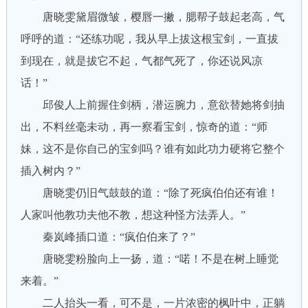
唐晓雯黛眉微皱，樱唇一撇，腮帮子鼓起老高，气
呼呼的道：“还练功呢，我从早上拔这根宝剑，一直拔
到现在，就是拔它不起，气都气死了，你还说风凉
话！”
邱俊人上前握住剑柄，潜运腕力，意欲替她将剑抽
出，不料丝毫未动，再一察看宝剑，惊奇的道：“师
妹，这不是你自己的宝剑吗？谁有如此功力硬将它整个
插入树内？”
唐晓雯仍旧气鼓鼓的道：“除了死疯伯伯还有谁！
人家叫他教功夫他不教，想这种怪方法弄人。”
秦岚峰插口道：“疯伯伯来了？”
唐晓雯粉脸向上一扬，道：“喏！不是在树上睡觉
来着。”
二人抬头一看，可不是，一片浓密的枫叶中，正躺