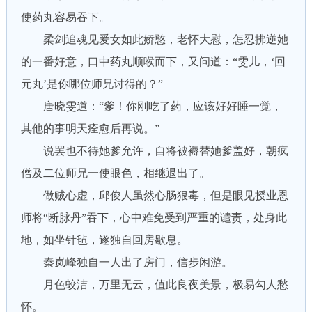
使药丸容易吞下。
柔剑追魂见爱女如此娇憨，老怀大慰，怎忍拂逆她
的一番好意，口中药丸顺喉而下，又问道：“雯儿，‘回
元丸’是你哪位师兄讨得的？”
唐晓雯道：“爹！你刚吃了药，应该好好睡一觉，
其他的事明天痊愈后再说。”
说罢也不待她爹允许，自将被褥替她爹盖好，朝疯
僧及二位师兄一使眼色，相继退出了。
做贼心虚，邱俊人虽然心肠狠毒，但是眼见授业恩
师将“断脉丹”吞下，心中难免受到严重的谴责，处身此
地，如坐针毡，遂独自回房歇息。
秦岚峰独自一人出了房门，信步闲游。
月色蛟洁，万里无云，值此良夜美景，极易勾人愁
怀。