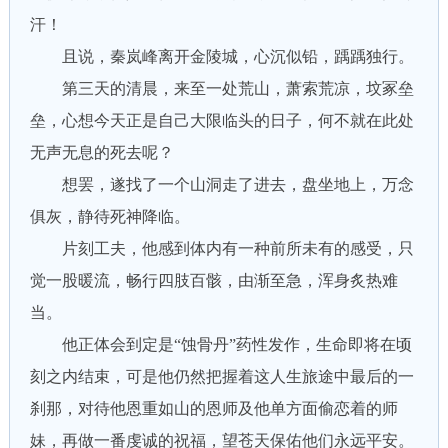
汗！
且说，秦岚峰离开金陵城，心沉似铅，踽踽独行。
第三天的清晨，来至一处荒山，萧索荒凉，坟冢垒
垒，心想今天正是自己大限临头的日子，何不就在此处
无声无息的死去呢？
想罢，遂找了一个山洞走了进去，盘坐地上，万念
俱灰，静待死神降临。
片刻工夫，他感到体内有一种前所未有的感受，只
觉一股暖流，畅行四肢百骸，由渐至急，浑身炙热难
当。
他正体会到定是“蚀骨丹”药性发作，生命即将在顷
刻之内结束，可是他仍然把握着这人生旅途中最后的一
刹那，对待他恩重如山的恩师及他单方面偷恋着的师
妹，再做一番虔诚的祝福，望苍天保佑他们永远平安。