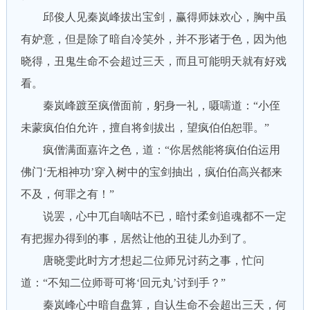
邱俊人见秦岚峰拔出宝剑，赢得师妹欢心，胸中虽
有妒意，但是除了暗自冷笑外，并不形诸于色，因为他
晓得，丑鬼生命不会超过三天，而且可能明天就有好戏
看。
秦岚峰踱至疯僧面前，躬身一礼，嗫嚅道：“小侄
未蒙疯伯伯允许，擅自将剑拔出，望疯伯伯恕罪。”
疯僧满面嘉许之色，道：“你居然能将疯伯伯运用
佛门‘无相神功’穿入树中的宝剑抽出，疯伯伯高兴都来
不及，何罪之有！”
说罢，心中兀自嘀咕不已，暗忖柔剑追魂都不一定
有把握办得到的事，居然让他的丑徒儿办到了。
唐晓雯此时方才想起二位师兄讨药之事，忙问
道：“不知二位师哥可将‘回元丸’讨到手？”
秦岚峰心中暗自盘算，自认生命不会超出三天，何