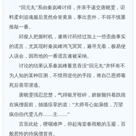
“回元丸”系由秦岚峰讨得，并亲手递交唐晓雯，讵
料柔剑追魂服后竟然命丧黄泉，事出意外，不得不慎重
推敲一番。
邱俊人把握时机，遂将讨药经过加上一些歪曲事实
的谎言，尤其现时秦岚峰鸿飞冥冥，遍寻无着，极易使
人误会，因而他的一番谎言遂被采纳。
讨论的结果认系秦岚峰蓄意吞没“回元丸”并怀有不
为人知的某种叵测，不惜用逆伦的手段，将自己恩师毒
死后畏罪潜逃。
唐晓雯强忍悲楚，气得银牙咬碎，娇躯颤抖着跌跪
在疯僧面前，抽搐痉挛的道：“大师哥心如枭獍，万望
疯伯伯代雯儿作……主……”
言至此处，哽咽难声，仰起海棠春雨般的玉靥，百
般惹怜的待疯僧首肯。