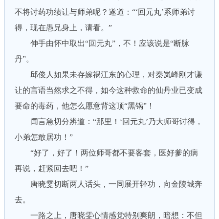
不将讨药功绩让与师弟呢？遂道：“‘回元丸’系师弟讨
得，现在愚兄身上，请看。”
伸手由怀中取出“回元丸”，不！应该说是“断脉
丹”。
邱俊人如果未存嫁祸江东的心理，对秦岚峰刚才谦
让的言语当然求之不得，如今这种救命的仙丹业已变成
要命的毒药，他怎么愿意背这顶“黑锅”！
闻言急切分辨道：“那里！‘回元丸’乃大师哥讨得，
小弟怎敢居功！”
“好了，好了！两位师哥都不要客套，医好爹的病
再说，赶紧回去吧！”
唐晓雯切断两人话头，一同展开轻功，向金陵城奔
去。
一路之上，唐晓雯心情感觉特别爽朗，暗想：不但