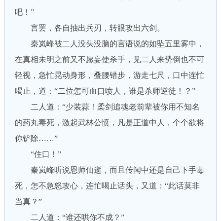
吧！”
言罢，各自抽出兵刃，转眼攻出六剑。
秦岚峰被二人没头没脑的言语说的如坠五里雾中，
在真相未明之前又不愿妄使杀手，见二人来势倒也不可
轻视，急忙晃动身形，叠腰错步，游走七尺，口中连忙
喝止，道：“二位怎可血口喷人，谁是杀师逆徒！？”
二人道：“少装蒜！柔剑追魂老前辈被你用不知名
的药丸毒死，激起武林公愤，凡是正道中人，个个欲将
你铲除……”
“住口！”
秦岚峰听说恩师仙逝，而且传闻中还是自己下手毒
死，怎不急怒攻心，连忙喝止话头，又道：“此话莫非
当真？”
二人道：“谁还哄你不成？”