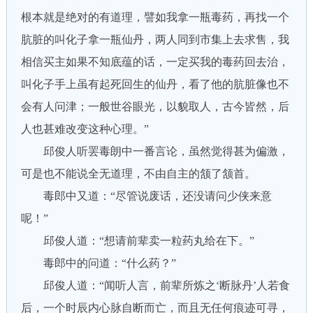
根本就是绝对的有道理，譬如我拿一瓶毒药，再找一个
肮脏的叫化子拿一瓶仙丹，两人同到市集上去求售，我
相信买主如果不知底蕴的话，一定买我的毒药回去治，
叫化子手上虽有起死回生的仙丹，看了他的肮脏像也不
会有人问津；一般世谷眼光，以貌取人，古今皆然，后
人也甚难改变这种心理。”
邱俊人听罢毒朗中一番言论，虽然觉得甚为偏激，
可是也不能说全无道理，不由自主的颔了颔首。
毒郎中又道：“尽管说废话，还没请问少侠来意
呢！”
邱俊人道：“想请前辈卖一粒药丸给在下。”
毒郎中的问道：“什么药？”
邱俊人道：“闻听人言，前辈所炼之‘断脉丹’人若食
后，一个时辰内心脉自断而亡，而且无任何痕迹可寻，