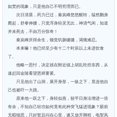
如焚的现象，只是他自己不明究理而已。
次日清晨，药力已过，秦岚峰悠悠醒转，猛然翻身
爬起，舒拳伸腰，只觉浑身轻灵无比，神清气闲，知道
并未死去，不由万分惊奇！
秦岚峰庆得余生，顿觉饥肠辘辘，渴饿难忍。
本来嘛！他已经至少有十二个时辰以上未进饮食
了。
他略一思忖，决定就在附近镇上胡乱吃些东西，从
速赶回金陵看望恩师要紧。
只见他出了山洞，展开身形，一纵之下，竟连他自
己也被吓一大跳。
原来他一跃之下，身轻似燕，较平日身法增进一倍
有余，不知自己轻功如何竟有此种突飞猛进现象？眼前
无暇细思，只好暂且闷在心里，遂又放开脚程，电掣风