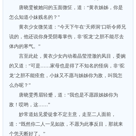
唐晓雯被她问的玉面微怔，道：“黄衣姊姊，你是
怎么知道小妹贱名的？”
黄衣少女微笑道：“今天下午在‘天师洞’口听令师兄
说的，他还说你身受阴毒掌伤，非‘驼龙’之胆不能尽去
体内的寒气。”
言至此处，黄衣少女内动着晶莹澄澈的凤目，委婉
的又道：“可是……家母也是得了不知名的怪病，非‘驼
龙’之胆不能痊愈，小妹又不愿与姊姊你为敌，叫我怎
么办呢？”
唐晓雯秀眉轻蹙，道：“我也是不愿跟姊姊你为
敌！哎哟，这……”
妙常道姑见爱徒拿不定主意，走至二人面前，
道：“既然你二人一见如故，不愿为此事反目，那就来
个凭天断好了。”