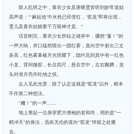
群人乱哄之中，黄衣少女及唐晓雯皆听到妙常道姑
高声道：“‘麻姑池’中水色已经变红，‘驼龙’即将出现，
雯儿及黄衣姑娘要千万留神才是。”
话音刚完，黄衣少女所站之雄井中，骤然“蓬！”的
一声大响，井口猛然喷出一团红雾，直向空中射出三丈
多高，红色雾幕被月光照耀下，隐约见到其中有一红色
小龙，背间微驼，长仅四尺，悬在空中，左右翻腾，龙
头对准月亮作吐纳之状。
众人见此光景，除了认定这就是“驼龙”以外，根本
不作第二种想法。
“飕！”的一声……
地上窜起一位身穿肥大僧袍的老和尚，用的是“一
鹤冲天”的身法，迅疾无伦的直向“驼龙”停留之处攫
去。