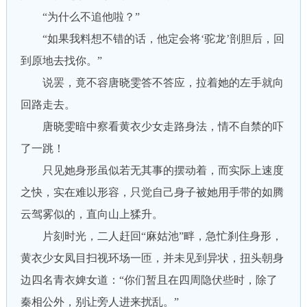
“为什么不追他啦？”
“如果我料想不错的话，他定会将‘驼龙’剖胆后，回
到原地去找你。”
说罢，竟不容唐晓雯答不答应，拉着她的左手就向
回路走去。
唐晓雯暗中察看黄衣少女走路身法，情不自禁的吓
了一跳！
只见她身形虽似若无其事的摆动着，而实际上速度
之快，实在难以形容，只觉自己身子被她用手带的如腾
云驾雾似的，直向山上猱升。
片刻时光，二人赶回“麻姑池”畔，急忙刹住身形，
黄衣少女凤目扫视环场一匝，并未见到异状，扭头朝身
边四名青衣婢女道：“你们暂且在四周隐伏些时，除了
秦相公外，别让旁人进来扰乱。”