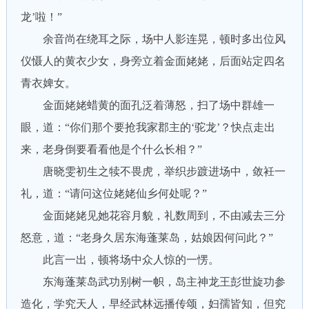
龙’啦！”
余音尚在绕耳之际，场中人影连晃，顿时多出位风
仪慑人的黄衣少女，身旁立着金面姥姥，后面站定四名
青衣婢女。
金面姥姥蜡黄的面孔泛着薄怒，扫了场中群雄一
眼，道：“你们那个要抢我家郡主的‘驼龙’？快点走出
来，老身倒要看看他是个什么长相？”
唐晓雯初生之犊不畏虎，举织步踱进场中，敛衽一
礼，道：“请问这位姥姥仙乡何处呢？”
金面姥姥见她花容月貌，礼数周到，不由减去三分
怒意，道：“老身久居东海蓬莱岛，姑娘因何问此？”
此言一出，顿将场中众人惊的一愣。
东海蓬莱岛武功别树一帜，岛主神龙王彭世旋功参
造化，学究天人，早经武林远播传颂，妇孺皆知，但究