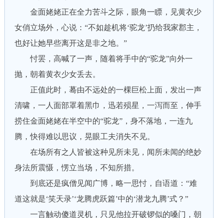
金面姥姥正在全力苦斗之际，眼角一瞟，见黄衣少
女俏立场外，心说：“不如趁机将‘驼龙’扔给我家郡主，
也好让她早些离开这是非之地。”
忖罢，高喊了一声，随着将手中的“驼龙”向外一
抛，朝着黄衣少女丢去。
正值此时，蓦由不远处的一棵巨松上面，发出一声
清啸，一人面部罩着黑巾，迅若殒星，一泻而至，伸手
捞住金面姥姥在半空中的“驼龙”，身不落地，一连九
腾，快得难以思议，晃眼工夫消失不见。
在场所有之人皆被这种见所未见，闻所未闻的绝妙
身法所震慑，愣立当场，不知所措。
到底还是疯僧见闻广博，略一思忖，自语道：“难
道这就是‘笑天录’‘龙腾虎跃篇’中的‘潜龙九腾’式？”
一言触动傻道灵机，只见他拉开破锣似的嗓门，朝