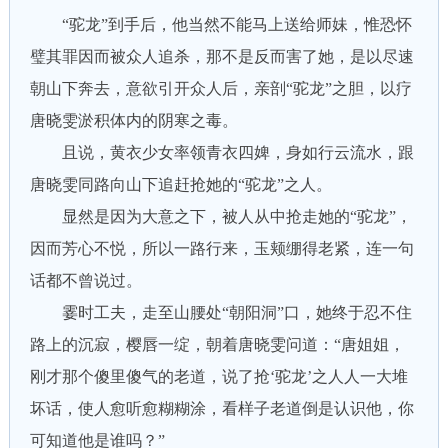
“驼龙”到手后，他当然不能马上送给师妹，惟恐怀
璧其罪因而被众人追杀，那不是反而害了她，是以尽速
朝山下奔去，意欲引开众人后，亲剖“驼龙”之胆，以疗
唐晓雯淤积体内的阴寒之毒。
且说，黄衣少女率领青衣四婢，身如行云流水，跟
唐晓雯同路向山下追赶抢她的“驼龙”之人。
显然是因为大意之下，被人从中抢走她的“驼龙”，
因而芳心不悦，所以一路行来，玉颊绷得老紧，连一句
话都不曾说过。
霎时工夫，走至山腰处“朝阳洞”口，她终于忍不住
路上的沉寂，樱唇一绽，朝着唐晓雯问道：“唐姐姐，
刚才那个傻里傻气的老道，说了抢‘驼龙’之人人一大堆
坏话，使人愈听愈糊糊涂，看样子老道倒是认识他，你
可知道他是谁吗？”