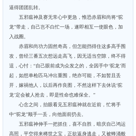
逼得团团乱转。
五邪瘟神及赛无常心中更急，惟恐赤眉和尚将“驼
龙”带走，自己岂不白忙一场，遂即相互一使眼色，加
入战圈。
赤眉和尚功力固然奇高，但怎能挡得住这多高手围
攻，曾经三番五次想远走高飞，因无适当空隙，终不得
逞，心忖：“自己眼前成为众发之的，全因手中‘驼龙’而
起，如想单枪匹马冲出重围，绝亦可能，不如暂且丢
开，嫁祸他人，以后再作良图，不然这样下去休说‘驼
龙’定会被人抢去，即是性命也难保全。”
心念之间，抬眼看见五邪瘟神就在近前，忙将手
中“驼龙”顺手一丢，向他面前扔去。
五邪瘟神伸手一把抓住，喜不自胜，暗庆自己鸿运
高照，平空得来稀世之宝，正欲返身逃走，又被蜂涌般