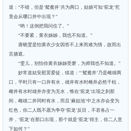
道：“不错，但是‘鸳鸯井’共为两口，姑娘可知‘驼龙’究
竟会从哪口井中出现？”
“哟！这倒把我问住了。”
“不要紧，黄衣姊姊，我也不知道。”
唐晓雯是怕黄衣少女因答不上来而难为情，故而出
言搪遮。
“雯儿，别怕你黄衣姊姊受窘，为师我也不知道。”
妙常道姑安慰罢爱徒，续道：“‘鸳鸯井’乃是雌雄两
口，平时只有一口井有水，雄井有水时雌井必然干枯，
雌井有水时雄井亦变为无水，惟在‘驼龙’出现之刹那
间，雌雄二井同时有水，而且‘麻姑池’中之水亦会变为
红色，你二人既不愿为争夺‘驼龙’反目，不若各占一
井，‘驼龙’在那口出现，那个就是‘驼龙’得主，你二人意
下如何？”