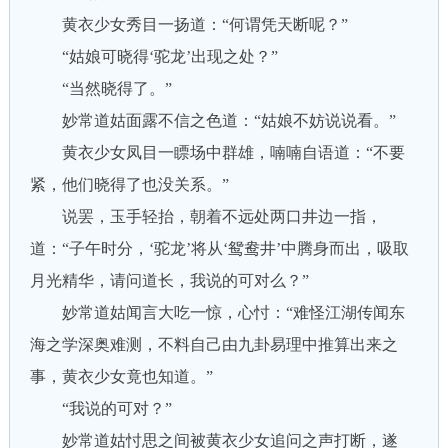
黄衣少女秀目一扬道：“何谓凭天断呢？”
“姑娘可晓得‘驼龙’出现之处？”
“当然晓得了。”
妙常道姑面露不信之色道：“姑娘不妨说说看。”
黄衣少女凤目一瞟场中群雄，喃喃自语道：“不要
紧，他们晓得了也没关系。”
说罢，玉手轻抬，朝着不远处两口井边一指，
道：“子午时分，‘驼龙’将从‘鸳鸯井’中腾身而出，吸取
月光精华，请问道长，我说的可对么？”
妙常道姑闻言大吃一惊，心忖：“难怪江湖传闻东
海之学深奥难测，不料自己由九卦易理中推算出来之
事，黄衣少女竟也知道。”
“我说的可对？”
妙常道姑忖思之间被黄衣少女追问之声打断，遂