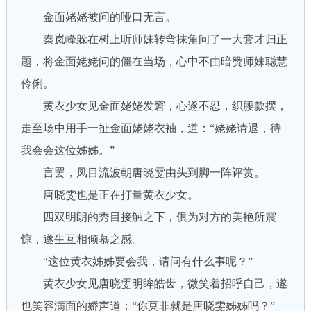
金面姥姥被问的哑口无言。
秦岚峰躲在树上听师妹转弯抹角问了一大套才归正
题，将金面姥姥问的僵在当场，心中不由暗赞师妹聪慧
伶俐。
黄衣少女见金面姥姥发窘，心遂不忍，织腰款摆，
走至场中用手一扯金面姥姥衣袖，道：“姥姥请退，待
我会会这位姊姊。”
言罢，凤目流波朝唐晓雯由头到脚一阵评赏。
唐晓雯也是正在打量黄衣少女。
四双明朗的秀目接触之下，俱为对方的美艳所震
惊，遂生互相倾慕之感。
“这位黄衣姊姊要会我，请问有什么事呢？”
黄衣少女见唐晓雯明眸皓齿，微笑着招呼自己，遂
也笑容满面的娇声道：“你莫非就是唐晓雯姊姊吗？”