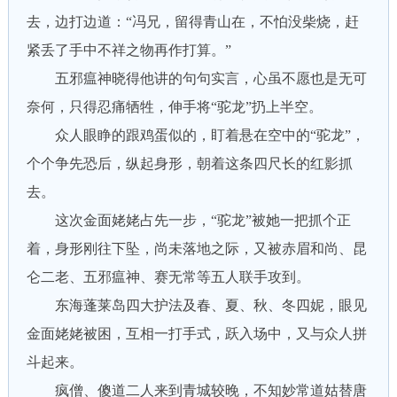
去，边打边道：“冯兄，留得青山在，不怕没柴烧，赶
紧丢了手中不祥之物再作打算。”
五邪瘟神晓得他讲的句句实言，心虽不愿也是无可
奈何，只得忍痛牺牲，伸手将“驼龙”扔上半空。
众人眼睁的跟鸡蛋似的，盯着悬在空中的“驼龙”，
个个争先恐后，纵起身形，朝着这条四尺长的红影抓
去。
这次金面姥姥占先一步，“驼龙”被她一把抓个正
着，身形刚往下坠，尚未落地之际，又被赤眉和尚、昆
仑二老、五邪瘟神、赛无常等五人联手攻到。
东海蓬莱岛四大护法及春、夏、秋、冬四妮，眼见
金面姥姥被困，互相一打手式，跃入场中，又与众人拼
斗起来。
疯僧、傻道二人来到青城较晚，不知妙常道姑替唐