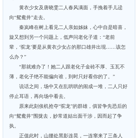
黄衣少女及唐晓雯二人春风满面，手挽着手儿迳
向“鸳鸯井”走去。
秦岚峰在树上看见二人亲如姊妹，心中自是暗喜，
旋又想到另一个问题上，低声问老化子道：“老前
辈，‘驼龙’要是从黄衣少女占的那口雄井出现……该怎
么办？”
“那就难办了！她二人跟老化子金砖不厚、玉瓦不
薄，老化子绝不能偏向谁，到时只好看你的了。”
说话之间，场中又在乱哄哄的闹成一堆，二人只好
停止耳语，再向场中看去。
原来此刻俟机抢夺“驼龙”的群雄，俱皆争先恐后的
向“鸳鸯井”围拢去，妙常道姑出面干涉，因而起了争
执。
正值此时，山腰处黑影连晃，一连窜来了三条人