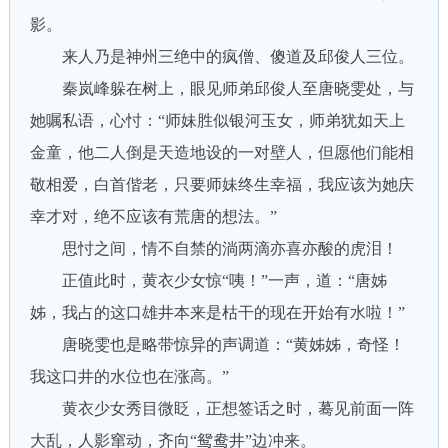
影。
来人乃是神州三绝中的疯僧、傻道及邱俊人三位。
秦岚峰躲在树上，眼见师弟邱俊人至唐晓雯处，与
她嘱私语，心忖：“师妹胜似银河玉女，师弟犹如天上
金童，他二人倒是天造地设的一对壁人，但愿他们能相
敬相爱，白首偕老，只要师妹终生幸福，我应该为她庆
幸才对，绝不应该有荒唐的想法。”
思忖之间，情不自禁的淌两滴亦喜亦酸的虎泪！
正值此时，黄衣少女惊“咦！”一声，道：“唐姊
姊，我占的这口雄井本来是枯干的现在开始有水啦！”
唐晓雯也是略带惊异的声调道：“黄姊姊，奇怪！
我这口井的水位也在涨高。”
黄衣少女秀目微眨，正想签话之时，蓦见前面一阵
大乱，人影窜动，齐向“鸳鸯井”边冲来。