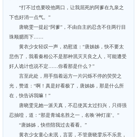
“打不过也要咬他两口，让我屈死的阿爹在九泉之
下也好消一点气。”
唐晓雯一提起“阿爹”，不由自主的忍含不住两行目
珠顺腮而下……
黄衣少女轻叹一声，劝慰道：“唐姊姊，快不要太
悲伤了，我看秦相公不是那种泯灭天良之人，可能遭受
奸人诡计也说不定……你看那是什么？”
言至此处，用手指着远方一片闪烁不停的荧荧之
光，赞道：“啊！真是好看极了，唐姊姊，那是什么所
在，快告诉我嘛！”
唐晓雯见她一派天真，不忍使其太过扫兴，只得强
忍抽噎，道：“那是青城名胜之一，名唤‘神灯崖’。”
“唐姊姊，快些陪我过去看看。”
黄衣少女童心未泯，言罢，不管唐晓雯乐不乐意，