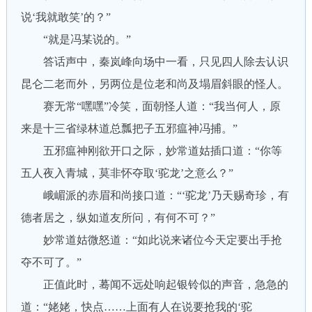
说‘我就敢笑’的？”
“就是冯某说的。”
答话声中，秦岚峰向场中一看，只见四人除去认识
昆仑二老而外，另两位是位老和尚及塌眉斜眼的怪人。
赛无常“嘿嘿”冷笑，面朝怪人道：“我当何人，原
来是十三省绿林道总瓢把子五邪瘟神冯捕。”
五邪瘟神刚欲开口之际，妙常道姑插口道：“你等
五人夜入青城，莫非怀夺取‘驼龙’之意么？”
峨嵋派的赤眉和尚接口道：“‘驼龙’乃天赐奇珍，有
德者居之，纵如道友所问，有何不可？”
妙常道姑微怒道：“如此说来诸位今天定要出手抢
夺不可了。”
正值此时，蓦闻不远处响起银铃似的声音，急急的
道：“姥姥，快点……上面有人在说要抢我的‘驼