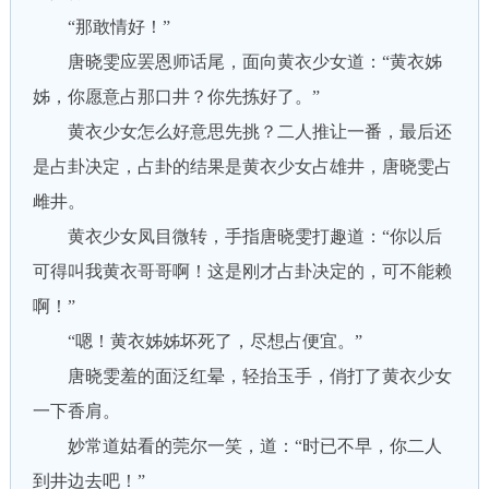
“那敢情好！”
唐晓雯应罢恩师话尾，面向黄衣少女道：“黄衣姊
姊，你愿意占那口井？你先拣好了。”
黄衣少女怎么好意思先挑？二人推让一番，最后还
是占卦决定，占卦的结果是黄衣少女占雄井，唐晓雯占
雌井。
黄衣少女凤目微转，手指唐晓雯打趣道：“你以后
可得叫我黄衣哥哥啊！这是刚才占卦决定的，可不能赖
啊！”
“嗯！黄衣姊姊坏死了，尽想占便宜。”
唐晓雯羞的面泛红晕，轻抬玉手，俏打了黄衣少女
一下香肩。
妙常道姑看的莞尔一笑，道：“时已不早，你二人
到井边去吧！”