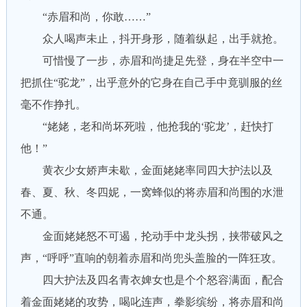
“赤眉和尚，你敢……”
众人喝声未止，抖开身形，随着纵起，出手就抢。
可惜慢了一步，赤眉和尚捷足先登，身在半空中一
把抓住“驼龙”，出乎意外的它身在自己手中竟驯服的丝
毫不作挣扎。
“姥姥，老和尚坏死啦，他抢我的‘驼龙’，赶快打
他！”
黄衣少女娇声未歇，金面姥姥率同四大护法以及
春、夏、秋、冬四妮，一窝蜂似的将赤眉和尚围的水泄
不通。
金面姥姥怒不可遏，抡动手中龙头拐，挟带破风之
声，“呼呼”直响的朝着赤眉和尚兜头盖脸的一阵狂攻。
四大护法及四名青衣婢女也是个个怒容满面，配合
着金面姥姥的攻势，喝叱连声，拳影缤纷，将赤眉和尚