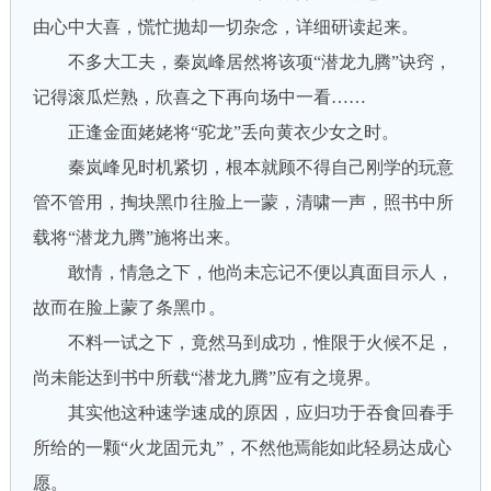
由心中大喜，慌忙抛却一切杂念，详细研读起来。
不多大工夫，秦岚峰居然将该项“潜龙九腾”诀窍，
记得滚瓜烂熟，欣喜之下再向场中一看……
正逢金面姥姥将“驼龙”丢向黄衣少女之时。
秦岚峰见时机紧切，根本就顾不得自己刚学的玩意
管不管用，掏块黑巾往脸上一蒙，清啸一声，照书中所
载将“潜龙九腾”施将出来。
敢情，情急之下，他尚未忘记不便以真面目示人，
故而在脸上蒙了条黑巾。
不料一试之下，竟然马到成功，惟限于火候不足，
尚未能达到书中所载“潜龙九腾”应有之境界。
其实他这种速学速成的原因，应归功于吞食回春手
所给的一颗“火龙固元丸”，不然他焉能如此轻易达成心
愿。