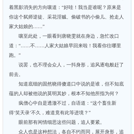
着黑影消失的方向嚷道：“好哇！我当是谁呢？原来是
你这个弑师逆徒、采花淫贼、偷破书的小偷儿、抢走人
家大姑娘的……”
嚷至此处，一眼看到唐晓雯就在身边，急忙改口
道：“……不……人家大姑娘早回来啦！我看你往哪里
跑。”
说罢，也不理会众人，一抖身形，追风逐电般赶了
前去。
知道底细的固然晓得傻道口中说的是谁，但不知底
蕴的人却被他说的莫明其妙，根本不知他所指为何？
疯僧心中自是透澈不过，自语道：“这个畜生新
得‘笑天录’不久，难道竟有此等进境？”
眼前那有闲情细思这些问题，追人要紧。
众人也是这种想法，各自不约而同，展开身形，追