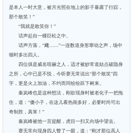
是本人一时大意，被月光照在地上的影子暴露了行踪，
那个敢笑！”
“我就是敢笑你！”
话声起自一棵巨松之中。
话声方落，“飕……”一连数道身形窜动之声，场中
顿时多出四人。
四位俱是威名喧赫之人，适才被妙常道姑点破隐身
之所，心中已是不悦，今听赛无常说出“那个敢笑”四
字，更是火上加油，不约而同纷纷跃下树来。
秦岚峰也是这种想法，刚欲现身时被老化子一把拖
住，道：“傻小子，在这儿看热闹多好，必要时尚可出
奇制胜，真笨！”
秦岚峰被他一言提醒，虎目一扫又向场中望去。
赛无常向现身四人瞥了一眼，道：“刚才那位高人