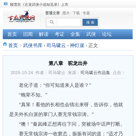
顾雪衣《古龙武侠小说知见录》上市
普通文章
|
图片
|
下载
|
专题
“武侠书库”查缺补漏活动圆满结束
《古龙小说原貌探究》修订版已上市
首页
旧闻
解读
考证
全集
武侠
论坛
首页
>
武侠书库
›
司马啸云
›
神灯崖
›
正文
第八章 驼龙出井
2025-10-24 作者：司马啸云 来源：
司马啸云作品集
点击：
老化子道：“你可知道来人是谁？”
“晚辈不知。”
“真笨！看他的长相也会猜出来呀，告诉你，他就
是关外长白派的掌门人赛无常钱宗涛。”
“噢！”秦岚峰正想再往下问，突被场中话声打断。
赛无常钱宗涛一收窘态，振振有词的道：“适才乃