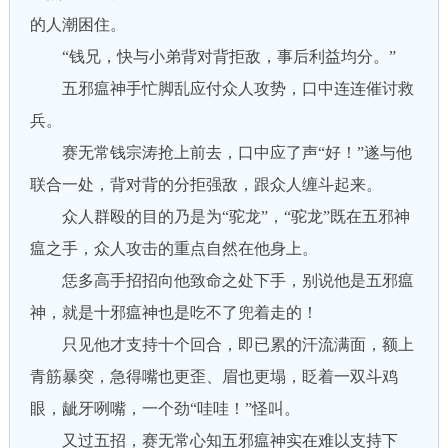
的人潮困住。
“钱兄，快与小弟背对背拒敌，事后利益均分。”
五邪瘟神手忙脚乱应付众人攻势，口中连连催讨救
兵。
赛无常钱宗涛抢上前去，口中应了声“好！”遂与他
联合一处，背对背的分拒强敌，跟众人缠斗起来。
众人群殴的目的乃是为“驼龙”，“驼龙”既在五邪神
瘟之手，众人攻击的重点自然在他身上。
恁多高手招招向他致命之处下手，别说他是五邪瘟
神，就是十邪瘟神也是吃不了兜着走的！
只见他才支持十个回合，即已累的汗流满面，额上
青筋暴突，急得嘴也更歪、眉也更塌，眨着一双斗鸡
眼，龇牙咧嘴，一个劲“哇哇！”怪叫。
又过五招，赛无常心知五邪瘟神实在难以支持下