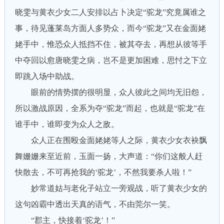
晓雯与黄衣少女二人安排以占卜决定“驼龙”究竟属谁之
事，待见蓬莱岛方面人多势众，而今“驼龙”又在金面姥
姥手中，惟恐众人抵挡不住，被其夺去，再想从彼等手
中夺回以愈唐晓雯之病，岂不是更加困难，思忖之下立
即跳入场中助战。
眼前的情势摆的很明显，众人彼此之间均无旧怨，
所以激战原因，全系为夺“驼龙”而起，也就是“驼龙”在
谁手中，谁即变为众人之敌。
众人正在围殴金面姥姥等人之际，黄衣少女衣袂飘
舞姗姗来至近前，玉面一扬，大声道：“你们这般人赶
快散去，不可再抢我的‘驼龙’，不然我要杀人啦！”
妙常道姑与老化子站立一旁观战，听了黄衣少女的
这句凶霸中透出天真的语气，不由莞尔一笑。
“郡主，快接着‘驼龙’！”