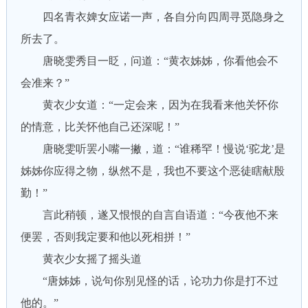
四名青衣婢女应诺一声，各自分向四周寻觅隐身之
所去了。
唐晓雯秀目一眨，问道：“黄衣姊姊，你看他会不
会准来？”
黄衣少女道：“一定会来，因为在我看来他关怀你
的情意，比关怀他自己还深呢！”
唐晓雯听罢小嘴一撇，道：“谁稀罕！慢说‘驼龙’是
姊姊你应得之物，纵然不是，我也不要这个恶徒瞎献殷
勤！”
言此稍顿，遂又恨恨的自言自语道：“今夜他不来
便罢，否则我定要和他以死相拼！”
黄衣少女摇了摇头道
“唐姊姊，说句你别见怪的话，论功力你是打不过
他的。”