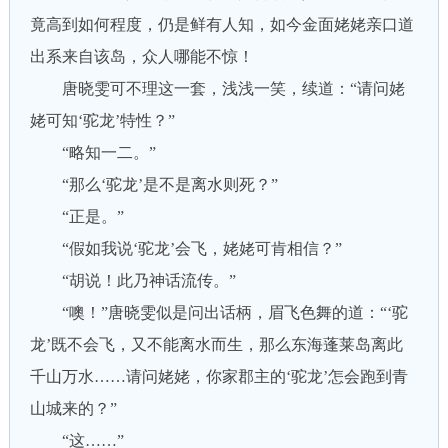
竟高到如何程度，仍是鲜有人知，如今金面姥姥亲口道
出系来自该岛，众人哪能不惊！
唐晓雯可不理这一套，浅浅一笑，续道：“请问姥
姥可知‘驼龙’特性？”
“略知一二。”
“那么‘驼龙’是不是离水则死？”
“正是。”
“假如我说‘驼龙’会飞，姥姥可肯相信？”
“胡说！此乃神话流传。”
“噢！”唐晓雯似是问出话柄，眉飞色舞的道：“‘驼
龙’既不会飞，又不能离水而生，那么东海蓬莱岛离此
千山万水……请问姥姥，你家郡主的‘驼龙’怎会跑到青
山城来的？”
“这……”