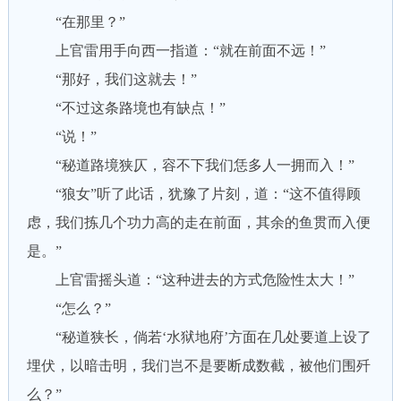
“在那里？”
上官雷用手向西一指道：“就在前面不远！”
“那好，我们这就去！”
“不过这条路境也有缺点！”
“说！”
“秘道路境狭仄，容不下我们恁多人一拥而入！”
“狼女”听了此话，犹豫了片刻，道：“这不值得顾
虑，我们拣几个功力高的走在前面，其余的鱼贯而入便
是。”
上官雷摇头道：“这种进去的方式危险性太大！”
“怎么？”
“秘道狭长，倘若‘水狱地府’方面在几处要道上设了
埋伏，以暗击明，我们岂不是要断成数截，被他们围歼
么？”