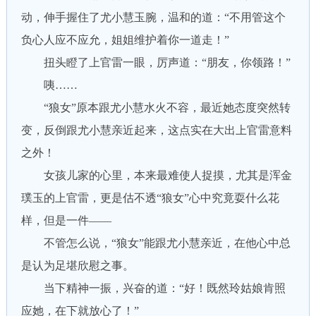
动，伸手握住了尤小慧玉腕，温和的道：“不用管这个
负心人应不应允，姐姐维护着你一道走！”
扭头瞪了上官雷一眼，厉声道：“朋友，你领路！”
咦……
“狼女”原本跟尤小慧水火不容，最近她态度突然转
变，反倒跟尤小慧亲近起来，这点实在大出上官雷意料
之外！
女孩儿家的心里，本来最难使人捉摸，尤其是浑金
璞玉的上官雷，更是估不透“狼女”心中究竟耍什么花
样，但是一件——
不管怎么说，“狼女”能跟尤小慧亲近，在他心中总
是认为足堪欣慰之事。
当下精神一振，兴奋的道：“好！既然玲姑娘肯照
应她，在下就放心了！”