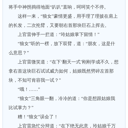
将手中神拐捣得地面“叭叭”直响，呵呵笑个不停。
这样一来，“狼女”豪情更盛，用手理了理披在肩上
的长发，二次抡臂，又要朝右首那块巨石上挥去。
上官雷伸手一拦道：“玲姑娘掌下留情！”
“狼女”听的一楞，放下双臂，道：“朋友，这是什
么意思？”
上官雷微笑道：“在下‘翻天一式’刚刚学成不久，想
拿右首这块巨石试试威力如何，姑娘既然劈碎左首那
块，不知可肯容我一试？”
“哦！……”
“狼女”三角眼一翻，冷冷的道：“你是想跟姑娘我
比试掌力？”
糟！“狼女”误会了！
上官雷急忙分辩道：“在下绝无此意，玲姑娘千万