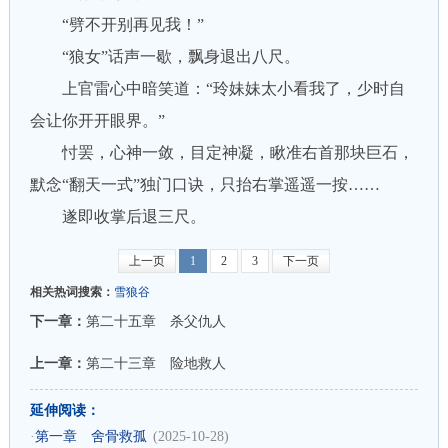
“劈不开别再见我！”
“狼女”话声一歇，飘身退出八尺。
上官雷心中暗笑道：“玲妹妹太小看我了，少时自
会让你开开眼界。”
忖罢，心神一敛，目定神凝，瞅准右首那块巨石，
默念“翻天一式”独门口诀，只抬右掌遥遥一按……
遂即收掌后退三尺。
上一页
1
2
3
下一页
相关热词搜索：
雪狼谷
下一章：
第二十五章 杀父仇人
上一章：
第二十三章 险地救人
延伸阅读：
·
第一章 舍骨救孤
(2025-10-28)