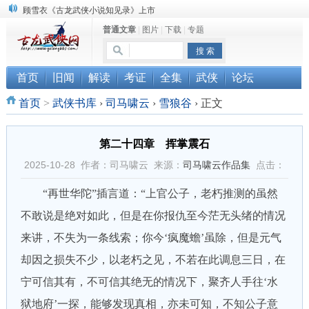
顾雪衣《古龙武侠小说知见录》上市
普通文章
|
图片
|
下载
|
专题
“武侠书库”查缺补漏活动圆满结束
《古龙小说原貌探究》修订版已上市
首页
旧闻
解读
考证
全集
武侠
论坛
首页
>
武侠书库
›
司马啸云
›
雪狼谷
›
正文
第二十四章 挥掌震石
2025-10-28 作者：司马啸云 来源：
司马啸云作品集
点击：
“再世华陀”插言道：“上官公子，老朽推测的虽然
不敢说是绝对如此，但是在你报仇至今茫无头绪的情况
来讲，不失为一条线索；你今‘疯魔蟾’虽除，但是元气
却因之损失不少，以老朽之见，不若在此调息三日，在
宁可信其有，不可信其绝无的情况下，聚齐人手往‘水
狱地府’一探，能够发现真相，亦未可知，不知公子意