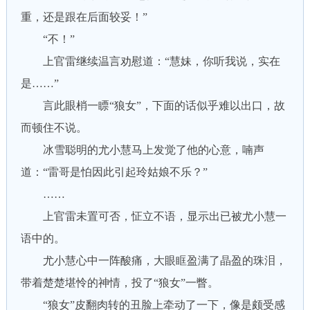
重，还是跟在后面较妥！”
“不！”
上官雷继续温言劝慰道：“慧妹，你听我说，实在
是……”
言此眼梢一瞟“狼女”，下面的话似乎难以出口，故
而顿住不说。
冰雪聪明的尤小慧马上发觉了他的心意，喃声
道：“雷哥是怕因此引起玲姑娘不乐？”
……
上官雷未置可否，怔立不语，显示出已被尤小慧一
语中的。
尤小慧心中一阵酸痛，大眼眶盈满了晶盈的珠泪，
带着楚楚堪怜的神情，投了“狼女”一瞥。
“狼女”皮翻肉转的丑脸上牵动了一下，像是颇受感