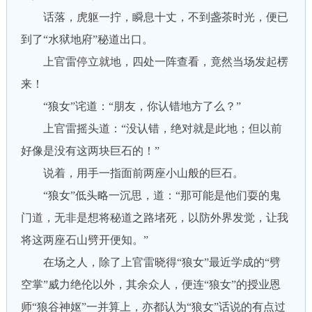
话落，虎躯一拧，瞬息十丈，不到盏茶时光，便已
到了“水狱地府”秘道出口。
上官雷停立就地，四处一阵查看，竟然当场发起楞
来！
“狼女”诧道：“朋友，你认错地方了么？”
上官雷摇头道：“没认错，绝对就是此地；但以前
好像是没有这两块巨石的！”
说着，用手一指面前两座小山般的巨石。
“狼女”低头略一沉思，道：“那可能是他们耍的鬼
门道，无非是想将秘道之路堵死，以防外界发觉，让我
将这两座石山劈开便知。”
在场之人，除了上官雷晓得“狼女”最近学成的“劈
空掌”威力绝伦以外，其余众人，便连“狼女”的授业恩
师“狼谷神妪”一并算上，亦都认为“狼女”话说的有点过