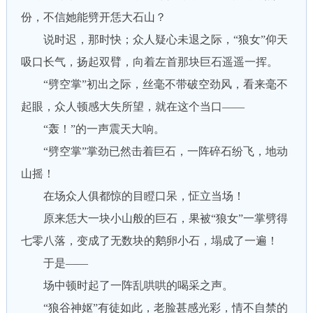
份，不信她能劈开恁大石山？
说时迟，那时快；众人疑心未退之际，“狼女”仰天
吸口长气，扬起双臂，向着左首那块巨石遥遥一挥。
“劈空掌”初出之际，丝毫不带破空劲风，看来毫不
起眼，众人顿感大失所望，就在这个当口——
“轰！”的一声震天大响。
“劈空掌”掌劲已然击着巨石，一阵碎石纷飞，地动
山摇！
在场众人俱都惊的目瞪口呆，怔立当场！
原来恁大一块小山般的巨石，果被“狼女”一掌劈得
七零八落，变成了无数块的鹅卵小石，塌成了一遍！
于是——
场中顿时起了一阵乱哄哄的喝采之声。
“狼谷神妪”有徒如此，老脸甚感光彩，情不自禁的