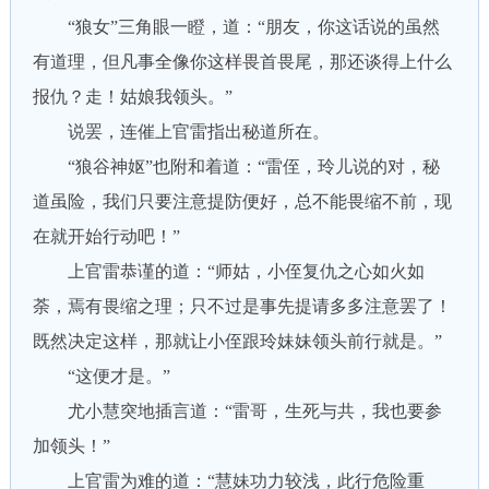
“狼女”三角眼一瞪，道：“朋友，你这话说的虽然
有道理，但凡事全像你这样畏首畏尾，那还谈得上什么
报仇？走！姑娘我领头。”
说罢，连催上官雷指出秘道所在。
“狼谷神妪”也附和着道：“雷侄，玲儿说的对，秘
道虽险，我们只要注意提防便好，总不能畏缩不前，现
在就开始行动吧！”
上官雷恭谨的道：“师姑，小侄复仇之心如火如
荼，焉有畏缩之理；只不过是事先提请多多注意罢了！
既然决定这样，那就让小侄跟玲妹妹领头前行就是。”
“这便才是。”
尤小慧突地插言道：“雷哥，生死与共，我也要参
加领头！”
上官雷为难的道：“慧妹功力较浅，此行危险重