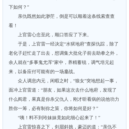
下如何？”
亲仇既然如此渺茫，倒是可以顺着这条线索查查
看！
上官雷心念至此，顺口答应了下来。
于是，上官雷一经决定“水狱地府”查探仇踪，除了
老化子赶忙走了出去，想调集大批化子前去助拳之外，
余人就在“多事鬼尤浑”家中，养精蓄锐，调气培元起
来，以备应付可能有的一场鏖战。
众人调息内元，闲暇之时，“狼女”突地想起一事，
面冲上官雷道：“朋友，如果这次去什么地府，发现了
什么阎君，果真是你杀父仇人，刚才听看病的说他功力
胜你一筹，必有制你之策，你将如何是好？”
“咦！料不到玲妹妹竟如此细心起来了！”
上官雷惊喜之下，剑眉斜挑，豪迈的道：“亲仇不