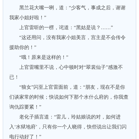
黑兰花大嘴一咧，道：“少客气，事成之后，谢谢
我家小姐好啦！”
上官雷听的一楞，诧道：“黑姑是说？……”
“这还用问，没有我家小姐美言，宫主是不会传令
援助你的！”
“哦！原来是这样的！”
上官雷嘴里不说，心中顿时对“翠裳仙子”感激不
已！
“狼女”闪至上官雷面前，道：“朋友，现在不是你
们谈家常的时候；快说如何下那个水什么府的，你我查
询仇踪要紧！”
老化子插言道：“雷儿，玲姑娘说的对，如何进
入‘水狱地府’，只有你一个人晓得，快些说出让我们闪
电行动好了！”