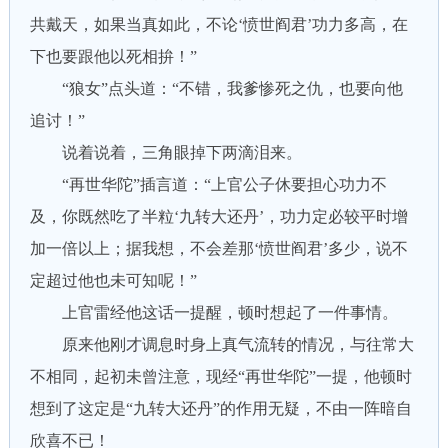
共戴天，如果当真如此，不论‘愤世阎君’功力多高，在
下也要跟他以死相拚！”
“狼女”点头道：“不错，我爹惨死之仇，也要向他
追讨！”
说着说着，三角眼掉下两滴泪来。
“再世华陀”插言道：“上官公子休要担心功力不
及，你既然吃了半粒‘九转大还丹’，功力定必较平时增
加一倍以上；据我想，不会差那‘愤世阎君’多少，说不
定超过他也未可知呢！”
上官雷经他这话一提醒，顿时想起了一件事情。
原来他刚才调息时身上真气流转的情况，与往常大
不相同，起初未曾注意，现经“再世华陀”一提，他顿时
想到了这定是“九转大还丹”的作用无疑，不由一阵暗自
欣喜不已！