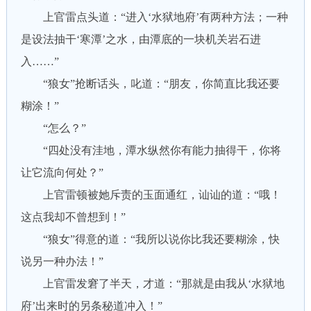
上官雷点头道：“进入‘水狱地府’有两种方法；一种
是设法抽干‘寒潭’之水，由潭底的一块机关岩石进
入……”
“狼女”抢断话头，叱道：“朋友，你简直比我还要
糊涂！”
“怎么？”
“四处没有洼地，潭水纵然你有能力抽得干，你将
让它流向何处？”
上官雷顿被她斥责的玉面通红，讪讪的道：“哦！
这点我却不曾想到！”
“狼女”得意的道：“我所以说你比我还要糊涂，快
说另一种办法！”
上官雷发窘了半天，才道：“那就是由我从‘水狱地
府’出来时的另条秘道冲入！”