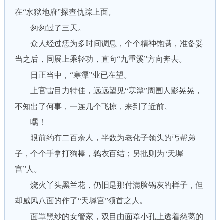
在“水狱地府”探查仇踪上面。
匆匆过了三天。
众人经过恁为多时间调息，个个精神饱满，准备妥
当之后，同展上乘轻功，直向“九重溪”方向奔去。
日正当中，“寒潭”业已在望。
上官雷目力特佳，远远望见“寒潭”周围人影晃晃，
不知出了何事，一连几个飞掠，来到了近前。
嘿！
眼前约有二百余人，半数为老化子领头的丐帮弟
子，个个手拿打狗棒，鹑衣百结；另批则为“天墀
宫”人。
烧火丫头黑兰花，仍旧是那付满脸锅灰的样子，但
却威风八面的作了“天墀宫”领首之人。
面罩黑纱的女管家，双目由面罩小孔上透着慈蔼的