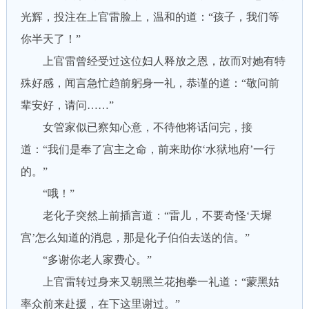
光辉，投注在上官雷脸上，温和的道：“孩子，我们等
你半天了！”
上官雷曾经受过这位妇人释放之恩，故而对她有特
殊好感，闻言急忙趋前躬身一礼，恭谨的道：“敬问前
辈安好，请问……”
女管家似已察知心意，不待他将话问完，接
道：“我们是奉了宫主之命，前来助你‘水狱地府’一行
的。”
“哦！”
老化子突然上前插言道：“雷儿，不要奇怪‘天墀
宫’怎么知道的消息，那是化子伯伯去送的信。”
“多谢你老人家费心。”
上官雷转过身来又朝黑兰花抱拳一礼道：“蒙黑姑
率众前来赴援，在下这里谢过。”