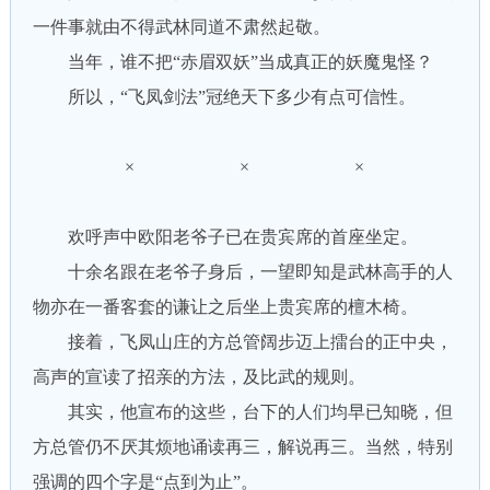
一件事就由不得武林同道不肃然起敬。
当年，谁不把“赤眉双妖”当成真正的妖魔鬼怪？
所以，“飞凤剑法”冠绝天下多少有点可信性。
× × ×
欢呼声中欧阳老爷子已在贵宾席的首座坐定。
十余名跟在老爷子身后，一望即知是武林高手的人
物亦在一番客套的谦让之后坐上贵宾席的檀木椅。
接着，飞凤山庄的方总管阔步迈上擂台的正中央，
高声的宣读了招亲的方法，及比武的规则。
其实，他宣布的这些，台下的人们均早已知晓，但
方总管仍不厌其烦地诵读再三，解说再三。当然，特别
强调的四个字是“点到为止”。