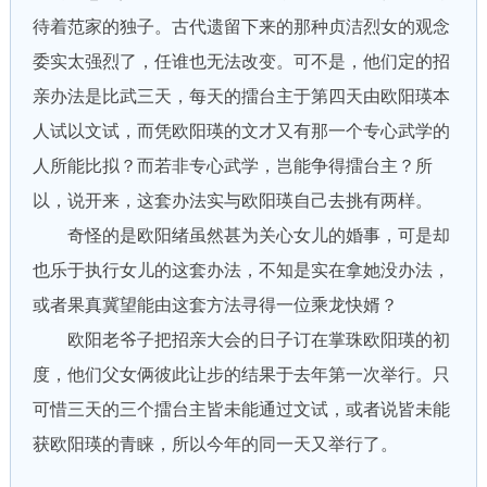
待着范家的独子。古代遗留下来的那种贞洁烈女的观念
委实太强烈了，任谁也无法改变。可不是，他们定的招
亲办法是比武三天，每天的擂台主于第四天由欧阳瑛本
人试以文试，而凭欧阳瑛的文才又有那一个专心武学的
人所能比拟？而若非专心武学，岂能争得擂台主？所
以，说开来，这套办法实与欧阳瑛自己去挑有两样。
奇怪的是欧阳绪虽然甚为关心女儿的婚事，可是却
也乐于执行女儿的这套办法，不知是实在拿她没办法，
或者果真冀望能由这套方法寻得一位乘龙快婿？
欧阳老爷子把招亲大会的日子订在掌珠欧阳瑛的初
度，他们父女俩彼此让步的结果于去年第一次举行。只
可惜三天的三个擂台主皆未能通过文试，或者说皆未能
获欧阳瑛的青睐，所以今年的同一天又举行了。