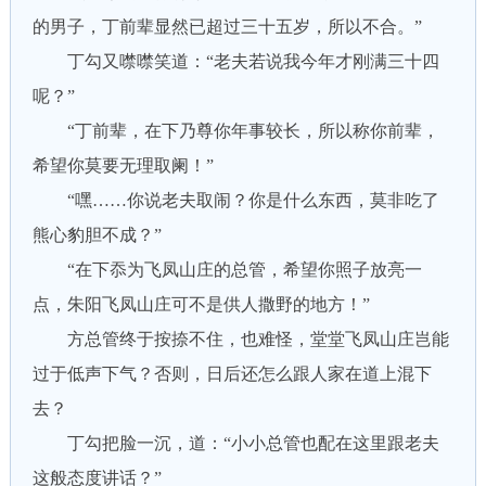
的男子，丁前辈显然已超过三十五岁，所以不合。”
丁勾又噤噤笑道：“老夫若说我今年才刚满三十四
呢？”
“丁前辈，在下乃尊你年事较长，所以称你前辈，
希望你莫要无理取阑！”
“嘿……你说老夫取闹？你是什么东西，莫非吃了
熊心豹胆不成？”
“在下忝为飞凤山庄的总管，希望你照子放亮一
点，朱阳飞凤山庄可不是供人撒野的地方！”
方总管终于按捺不住，也难怪，堂堂飞凤山庄岂能
过于低声下气？否则，日后还怎么跟人家在道上混下
去？
丁勾把脸一沉，道：“小小总管也配在这里跟老夫
这般态度讲话？”