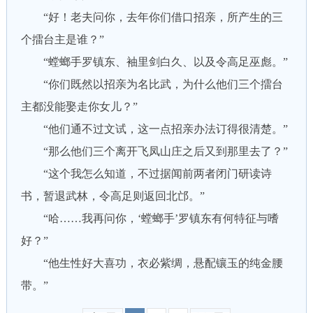
“好！老夫问你，去年你们借口招亲，所产生的三
个擂台主是谁？”
“螳螂手罗镇东、袖里剑白久、以及令高足巫彪。”
“你们既然以招亲为名比武，为什么他们三个擂台
主都没能娶走你女儿？”
“他们通不过文试，这一点招亲办法订得很清楚。”
“那么他们三个离开飞凤山庄之后又到那里去了？”
“这个我怎么知道，不过据闻前两者闭门研读诗
书，暂退武林，令高足则返回北邙。”
“哈……我再问你，‘螳螂手’罗镇东有何特征与嗜
好？”
“他生性好大喜功，衣必紫绸，悬配镶玉的纯金腰
带。”