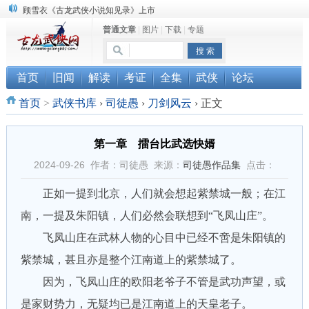
顾雪衣《古龙武侠小说知见录》上市
普通文章
|
图片
|
下载
|
专题
“武侠书库”查缺补漏活动圆满结束
《古龙小说原貌探究》修订版已上市
首页
旧闻
解读
考证
全集
武侠
论坛
首页
>
武侠书库
›
司徒愚
›
刀剑风云
›
正文
第一章 擂台比武选快婿
2024-09-26 作者：司徒愚 来源：
司徒愚作品集
点击：
正如一提到北京，人们就会想起紫禁城一般；在江
南，一提及朱阳镇，人们必然会联想到“飞凤山庄”。
飞凤山庄在武林人物的心目中已经不啻是朱阳镇的
紫禁城，甚且亦是整个江南道上的紫禁城了。
因为，飞凤山庄的欧阳老爷子不管是武功声望，或
是家财势力，无疑均已是江南道上的天皇老子。