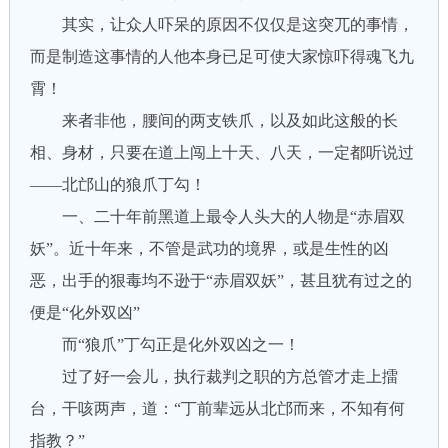
其实，让众人吓呆的原因不仅仅是这突兀的事情，
而是制造这事情的人他本身已足可使大家惊吓得魂飞九
霄！
来者非他，腰间的两支铁爪，以及如此这般的长
相、身材，只要在道上闯上十天、八天，一定都听说过
——北邙山的狼爪丁勾！
一、二十年前黑道上最令人头大的人物是“赤眉双
妖”。近十年来，不管是武功的境界，或是生性的凶
恶，出手的狠毒均不逊于“赤眉双妖”，甚且犹有过之的
便是“化外双凶”
而“狼爪”丁勾正是化外双凶之一！
过了好一会儿，执行裁判之职的方总管才走上擂
台，干咳两声，道：“丁前辈远从北邙而来，不知有何
指教？”