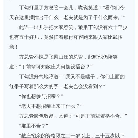
丁勾打量了方总管一会儿，噤磔笑道：“看你们今
天在这里摆擂台干什么，老夫就是为了干什么而来。”
此语一出几乎把大家惹笑，狼爪丁勾没有六十至少
也有五十好几，竟然扛着那付尊容跑来跟人家比武招
亲！
方总管不愧是飞凤山庄的总管，此时他仍陪笑
道：“丁前辈可知敝庄为何摆设擂台？”
丁勾没好气地哼道：“我又不是瞎子，你们上面的
红带子写着那么大的字，老夫岂会没看到？”
“你也想参与招亲？”
“老夫不想招亲上来干什么？”
方总管脸色数易，又道：“可是丁前辈资格不合。”
“那里不合？”
“敝庄招亲的资格限在二十岁以上，三十五岁以下