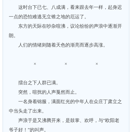
这时台下已七、八成满，看来跟去年一样，起身迟
一点的恐怕难逃无立锥之地的厄运了。
东方的天际在吵杂喧沸，议论纷纷的声浪中逐渐开
朗。
人们的情绪则随着天色的渐亮而逐步高涨。
× × ×
擂台之下人群已满。
突然，喧扰的人声戛然而止。
一名身着锦服，满面红光的中年人在众庄丁肃立之
中当头走了出来。
声浪于是又沸腾开来，是鼓掌、欢呼，与“欧阳老
爷子好！”的叫声。