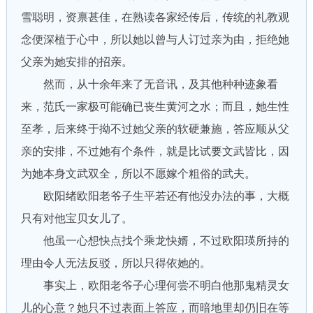
雪聪明，资禀甚佳，在熟读各家经传后，传统的礼教观
念便深植于心中，所以她以曾与人订过亲为由，拒绝她
父亲为她安排的招亲。
然而，从十余年来了无音讯，及其他种种迹象看
来，范氏一家极可能确已丧生黄河之水；而且，她生性
至孝，后来终于拗不过她父亲的软硬兼施，答应顺从父
亲的安排，不过她有个条件，就是比试要文武皆比，因
为她本身文武双全，所以不愿嫁个粗俗的武夫。
欧阳绪欧阳老爷子生平若还有他没办法的事，大概
只有对他宝贝女儿了。
他虽一心想快点找个乘龙快婿，不过欧阳瑛所持的
理由令人无法反驳，所以只得依她的。
事实上，欧阳老爷子心理何尝不明白他那鬼精灵女
儿的心意？她只不过表面上答应，而暗地里却仍旧在等