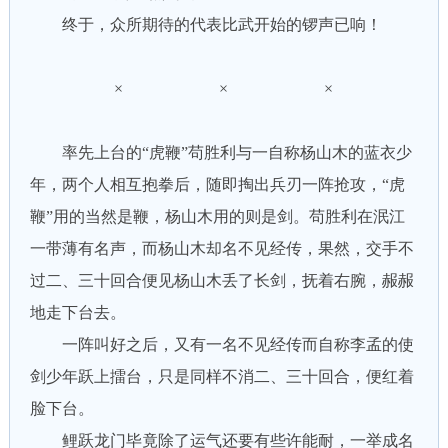
终于，众所期待的代表比武开始的锣声已响！
× × ×
率先上台的“虎鞭”苟胜利与一自称杨山木的蓝衣少
年，两个人相互抱拳后，随即掏出兵刃一阵抢攻，“虎
鞭”用的当然是鞭，杨山木用的则是剑。苟胜利在泯江
一带薄有名声，而杨山木却名不见经传，果然，交手不
过二、三十回合便见杨山木丢了长剑，抚着右腕，赧赧
地走下台去。
一阵叫好之后，又有一名不见经传而自称李孟的使
剑少年跃上擂台，只是同样不消二、三十回合，便红着
脸下台。
鲤跃龙门毕竟除了运气还要有些许能耐，一举成名