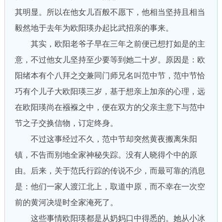
其明显。所以在他女儿百般不愿下，他相当坚持且相当
毅然地于去年为欧阳瑛办起比武招亲的事来。
其实，欧阳老爷子早在三年之前便已想打如是的主
意，不过他女儿坚持至少要等到她二十岁。原因是：欧
阳绪本有个八拜之交兼同门师兄名叫范中节，范中节恰
巧有个儿子大欧阳瑛三岁，基于想亲上加亲的心理，远
在欧阳瑛尚在襁褓之中，便在双方的父亲主意下与范中
节之子交换信物，订定终身。
不过这事经过不久，范中节却突然黄夜搬离朱阳
镇，不告而别地全家神秘失踪。没有人晓得个中的原
由。后来，关于范氏行踪的传说不少，而最可靠的消息
是：他们一家人渡江北上，取道中原，而不幸在一次空
前的黄河决堤时全家淹死了。
这些事情欧阳瑛都是从奶妈口中得悉的。她从小冰