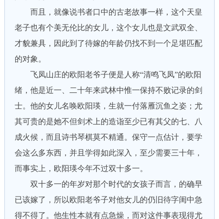
而且，就像说书者口中的古老故事一样，这个天皇
老子也有个美无伦比的女儿，这个女儿也是文武双全、
才貌兼具，因此到了待嫁的年龄仍找不到一个足堪匹配
的对象。
飞凤山庄的欧阳老爷子便是人称“清鸣飞凤”的欧阳
绪，他是近一、二十年来武林中惟一保持不败记录的剑
士。他的女儿名唤欧阳瑛，生就一付落雁沉鱼之姿；尤
其可贵的是她不但剑术上的造诣至少已有其父的七、八
成火候，而且诗书琴棋莫不精通。保守一点估计，要学
会这么多东西，并且学得如此深入，至少需要三十年，
而事实上，欧阳瑛今年不过双十多一。
双十多一的年岁对那个时代的女孩子而言，的确早
已该嫁了，所以欧阳老爷子对他女儿的仍旧待字闺中急
得不得了。他生性本就有点急燥，而对这件事表现得尤