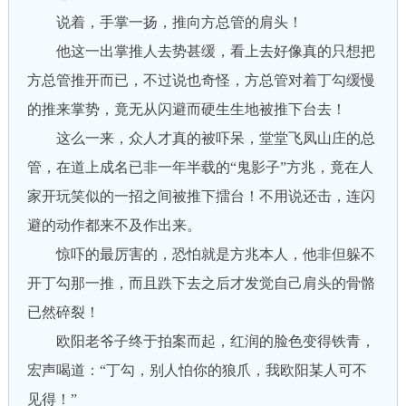
说着，手掌一扬，推向方总管的肩头！
他这一出掌推人去势甚缓，看上去好像真的只想把
方总管推开而已，不过说也奇怪，方总管对着丁勾缓慢
的推来掌势，竟无从闪避而硬生生地被推下台去！
这么一来，众人才真的被吓呆，堂堂飞凤山庄的总
管，在道上成名已非一年半载的“鬼影子”方兆，竟在人
家开玩笑似的一招之间被推下擂台！不用说还击，连闪
避的动作都来不及作出来。
惊吓的最厉害的，恐怕就是方兆本人，他非但躲不
开丁勾那一推，而且跌下去之后才发觉自己肩头的骨骼
已然碎裂！
欧阳老爷子终于拍案而起，红润的脸色变得铁青，
宏声喝道：“丁勾，别人怕你的狼爪，我欧阳某人可不
见得！”