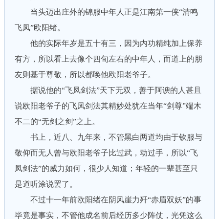
当头迈出庄外的锦服中年人正是江南第一侠“清鸣
飞凤”欧阳绪。
他的实际年岁是五十有三，因为内功精纯加上保养
有方，所以看上去像个四旬左右的中年人，而道上的朋
友则基于尊敬，所以都唤他欧阳老爷子。
据说他的“飞凤剑法”天下无双，善于阿谀的人甚且
说欧阳老爷子的飞凤剑法其精妙处犹在当年“剑尊”端木
不二的“无剑之剑”之上。
书上，近八、九年来，不管黑白两道均由于钦服与
敬仰而无人曾与欧阳老爷子比过武，动过手，所以“飞
凤剑法”的威力如何，很少人知道；年轻的一辈甚至只
是道听涂说罢了。
不过十一年前欧阳绪在阴风崖力歼“赤眉双妖”的事
毕竟是事实，不管他成名前后经历多少阵仗，光凭这么