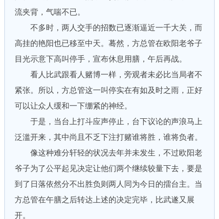
流夹背，气喘不已。
不多时，两人交手的招数已逐渐逼近一千大关，而
高挂的艳阳也已移至中天。蓦然，方总管在欧阳老爷子
目光示意下高叫停手，宣布休息用膳，午后再战。
看人比武跟看人赌博一样，旁观者未必比当局者不
紧张。所以，方总管这一叫停实在有如及时之雨，正好
可以让众人缓和一下绷紧的神经。
于是，当台上打斗应声停止，台下议论的声浪马上
泛滥开来，其中尚且不乏下注打赌谁将胜，谁将负者。
像这种难分轩轻的状况去年并未发生，不过欧阳老
爷子为了公平起见决定让他们两个继续较量下去，要是
到了日落依然分不出胜负则两人同为今日的擂台主。当
方总管在午膳之后转达上述的决定完毕，比武遂又展
开。