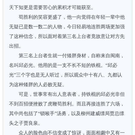
天下知更是需要苦心的累积才可能获至。
苟胜利的笑容更盛了，他一向觉得在年轻一辈中他
无疑已是数一数二的人物，今日轻易地连胜两场更加强
了这种信念，所以面对着第三名上台者竟故意让对方先
出招。
第三名上台者生就一付矮胖身材，自称来自闽南，
名叫邱必光。他用的是一支不长不短的铁棍。“邱必
光”三个字也是无人听过，所以观众中十有八、九都认
为这种矮胖的人必败无疑。
可是，世事常有出人意表者，持铁棍的邱必光非但
不到百招便挫败了虎鞭苟胜利。而且再接连胜了六场，
其中尚包括了“锁喉手”汤勇，以及柳州建威缥局贾总缥
头之子贾良泉。
众人的脸色由不信变成了惊讶，面面相觑中又有一