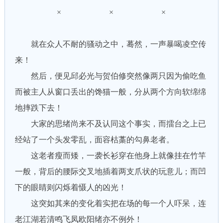
× × ×
就在众人不耐的骚动之中，蓦然，一声暴喝凌空传
来！
然后，便见邱必光与贺伯修突然像两只因为偷吃鱼
而被主人从窗口丢出的馋猫一般，分从两个方向软绵绵
地摔跌下去！
大家的思绪尚来不及认同这个事实，而擂台之上已
经站了一个头发零乱，面容枯藁的勾鼻老者。
这老者瘦而矮，一袭长衫穿在他身上就像挂在竹竿
一般，背后的腰际交叉地插着两支爪状的玩意儿；而凹
下的眼睛则闪烁着慑人的凶光！
这突如其来的变化着实把在场的每一个人吓呆，连
老江湖若清鸣飞凤欧阳绪亦不例外！