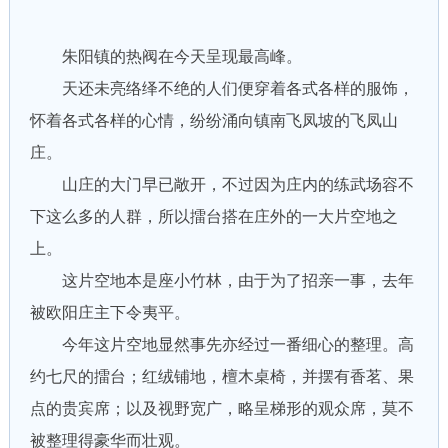
朱阳镇的热阀在今天呈现最高峰。
天还未亮络绎不绝的人们便穿着各式各样的服饰，
怀着各式各样的心情，纷纷涌向镇南飞凤坡的飞凤山
庄。
山庄的大门早已敞开，不过因为庄内的练武场容不
下这么多的人群，所以擂台搭在庄外的一大片空地之
上。
这片空地本是座小竹林，由于为了招亲一事，去年
被欧阳庄主下令夷平。
今年这片空地显然事先亦经过一番细心的整理。高
约七尺的擂台；红绒铺地，檀木桌椅，并摆有香茗、果
点的贵宾席；以及视野宽广，略呈梯形的观众席，莫不
被整理得豪华而壮观。