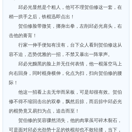
邱必光显然是个粗人，他可不理贺伯修这一套，在
稍一拱手之后，铁棍迅即点出！
贺伯修脸带微笑，挪身出拳，左削邱必光肩头，右
击他的膏肓！
行家一伸手便知有没有，台下众人看到贺伯修这从
容不迫，态势优雅的一招，不禁又暴出一阵掌声。
邱必光黝黑的脸上并无任何表情，他一棍落空马上
向右回身，同时棍身横伸，化点为扫，扫向贺伯修的腰
际！
他这一招看上去无华而呆板，可是却很有效。贺伯
修不得不缩回击出的双拳，飘然后掠，而后掠中邱必光
的棍势竟又易扫为点，追击而至！
贺伯修的笑容骤然消失，他的肉掌虽可碎木裂石，
可是面对邱必光劲势十足的铁棍却也不敢轻搂，当下，