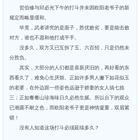
贺伯修与邱必光下午的打斗并未因欧阳老爷子的新
规定而略显缓和。
毕竟，武者讲究的是面子，胜优败劣，要是能击败
对方，谁也不愿和他打成平手。
没多久，双方又已互拆了五、六百招，只是仍然未
分胜负。
其实，大部分的人们都是喜新厌旧的，再好看的东
西看久了，难免心生厌烦。正如许多男人撇下如花似玉
的老婆，在外边跟一些姿色远逊于娇妻的女人搞七捻
三；正如餐餐山珍海味日久必然生腻。所以台下的观众
已潮露不耐之色，而欧阳老爷子更是神情凝重，双眉紧
锁！
没有人知道这场打斗必须延续多久？