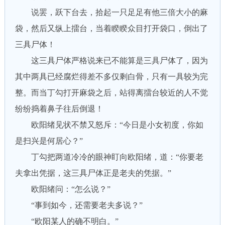
说罢，跃下台去，拾起一只足足有他三倍大小的麻
袋，然后又纵上擂台，当着睽睽众目打开袋口，倒出了
三具尸体！
这三具尸体严格说来已不能算是三具尸体了，因为
其中两具已经腐烂得差不多仅剩白骨，只有一具较为完
整。而当丁勾打开麻袋之后，站得离擂台较近的人不觉
纷纷捣着鼻子往后倒退！
欧阳绪见状不禁又怒斥：“今日是小女初度，你如
是扫兴是何居心？”
丁勾把两道冷冷的眼神盯向欧阳绪，道：“你要老
夫拿出凭据，这三具尸体正是老夫的凭据。”
欧阳绪问：“怎么说？”
“事到如今，还需要老夫多说？”
“欧阳某人的确不明白。”