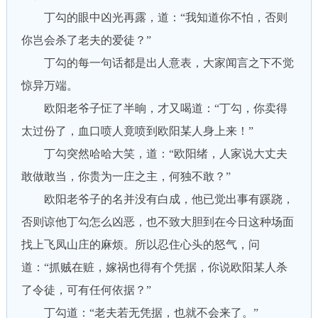
丁勾的眼中凶光再露，道：“我知道你不怕，否则
你岂会杀了老夫的爱徒？”
丁勾的每一句话都是出人意表，大家闻言之下不觉
惊异万端。
欧阳老爷子怔了半晌，才又喝道：“丁勾，你卖得
太过份了，血口喷人竟喷到欧阳某人身上来！”
丁勾突然哈哈大笑，道：“欧阳绪，人家说大丈夫
敢做敢当，你贵为一庄之主，何独不敢？”
欧阳老爷子的名并没有白成，他已觉出事有蹊跷，
否则谅他丁勾怎么凶恶，也不致大胆到在今日这种场面
找上飞凤山庄的麻烦。所以忍住心头的怒气，问
道：“抓贼在赃，嫁祸也得有个凭据，你说欧阳某人杀
了令徒，可有任何依据？”
丁勾道：“老夫若无凭据，也就不会来了。”