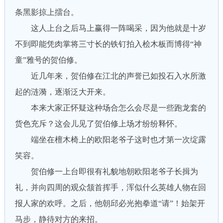
条黑影掠上擂台。
这人上台之后马上赢得一阵喝采，因为他就是十岁
不到即能凭肉掌将三寸长的铁钉拍入桧木板而博得“神
童”雅号的贺伯修。
近几年来，贺伯修在江北的声誉已如投石入水所激
起的涟漪，逐渐泛大开来。
本来大家正怀疑这种场合怎么会尽是一些跑龙套的
货色充斥？这会儿见了贺伯修上场才纷纷释怀。
端坐在檀木椅上的欧阳老爷子这时也才第一次绽露
笑容。
贺伯修一上台即很有礼貌地朝欧阳老爷子长揖为
礼，并向四周的观众颔首挥手，浑似什么英雄人物在回
报人家的欢呼。之后，他朝邱必光抱拳道“请”！始架开
马步，静待对方的来招。