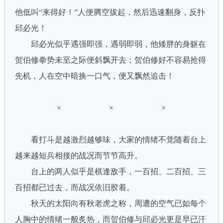
他低叫“来得好！”人便腾空拔起，然后迅速翻身，反扑
邱必光！
邱必光似乎遇强即强，遇弱即弱，他矮胖的身躯在
贺伯修拳势未至之际便斜飘开去；贺伯修好不容易抢得
先机，人在空中暗换一口气，便又飘然追击！
× × ×
看打斗是越激烈越够味，大家的情绪不觉随着台上
越来越短兵相接的战况而节节高升。
台上的两人似乎是棋逢敌手，一百招、二百招、三
百招都已过去，而战况依旧胶着。
秋天的太阳向有秋老虎之称，周遭的空气已如每个
人胸中的情绪一般炙热，而贺伯修与邱必光更是早已汗