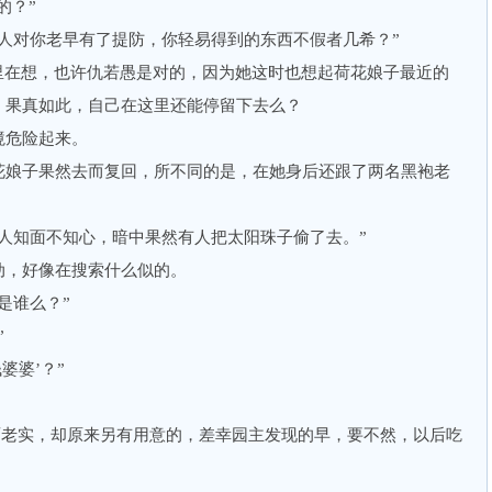
的？”
对你老早有了提防，你轻易得到的东西不假者几希？”
在想，也许仇若愚是对的，因为她这时也想起荷花娘子最近的
，果真如此，自己在这里还能停留下去么？
危险起来。
娘子果然去而复回，所不同的是，在她身后还跟了两名黑袍老
知面不知心，暗中果然有人把太阳珠子偷了去。”
，好像在搜索什么似的。
是谁么？”
”
婆婆’？”
老实，却原来另有用意的，差幸园主发现的早，要不然，以后吃