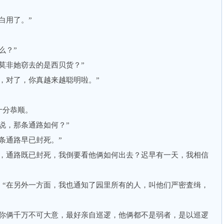
白用了。”
么？”
非她窃去的是西贝货？”
对了，你真越来越聪明啦。”
分恭顺。
，那条通路如何？”
通路早已封死。”
通路既已封死，我倒要看他俩如何出去？迟早有一天，我相信
在另外一方面，我也通知了园里所有的人，叫他们严密査缉，
俩千万不可大意，最好亲自巡逻，他俩都不是弱者，是以巡逻