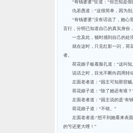
“有钱婆婆”怔道：“你怎知是假
仇若愚道：“这很简单，因为别人
“有钱婆婆”没有话说了，她心里
言行，分明已知道自己的真实身份
一念及此，顿时感到自己的处境
就在这时，只见红影一闪，荷花
者。
荷花娘子板着脸孔道：“这叫知人
说话之时，目光不断向四周转动
左面老者道：“园主可知那窃贼
荷花娘子道：“除了她还有谁？
左面老者道：“园主说的是‘有钱
荷花娘子道：“不错。”
左面老者道:“想不到她看来表面
的亏还更大哩！”