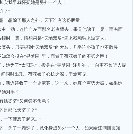
实我早就怀疑她是另外一个人！”
谁？”
一想除了那人之外，天下谁有这份胆量！”
中一动，连忙向左面那名老者望去，果见他缺了一足，而右面
顿时一震，暗想果是“天地双叟”周老残和独老缺两人。
头，只要提到“天地双叟”的大名，几乎连小孩子也不敢哭
知怎会投在“寻梦园”里，而做了荷花娘子的不贰之臣！
她为了“太阳珠”，投身在“寻梦园”好几年，一向更不曾听人提
之间同时出现，荷花娘子心机之深，于焉可见。
，新近还收了一个史豪客，这一来，她真个声势大振，如果她
是她对手？
钱婆婆”又何尝不焦急？
是那飞天婆子？”
一下便想了起来。”
，为了一颗珠子，竟化身成另外一个人，如果给江湖朋友知