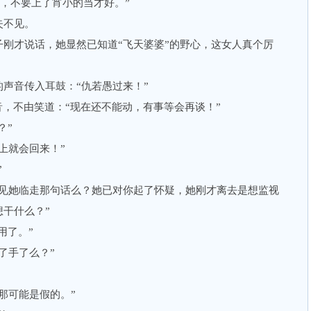
去，不要上了宵小的当才好。”
不见。
才说话，她显然已知道“飞天婆婆”的野心，这女人真个厉
音传入耳鼓：“仇若愚过来！”
，不由笑道：“现在还不能动，有事等会再谈！”
？”
就会回来！”
”
她临走那句话么？她已对你起了怀疑，她刚才离去是想监视
干什么？”
用了。”
了手了么？”
可能是假的。”