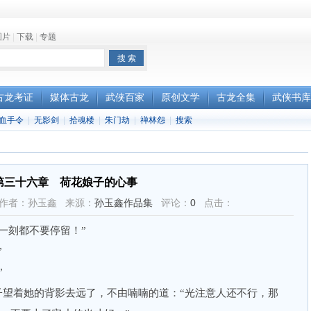
图片
|
下载
|
专题
古龙考证
媒体古龙
武侠百家
原创文学
古龙全集
武侠书库
血手令
|
无影剑
|
拾魂楼
|
朱门劫
|
禅林怨
|
搜索
第三十六章 荷花娘子的心事
5:53 作者：孙玉鑫 来源：
孙玉鑫作品集
评论：
0
点击：
刻都不要停留！”
”
”
望着她的背影去远了，不由喃喃的道：“光注意人还不行，那