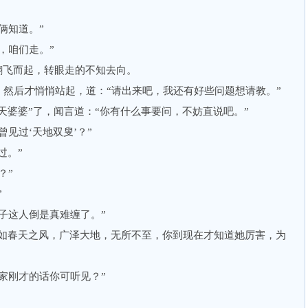
俩知道。”
，咱们走。”
飞而起，转眼走的不知去向。
后才悄悄站起，道：“请出来吧，我还有好些问题想请教。”
婆婆”了，闻言道：“你有什么事要问，不妨直说吧。”
见过‘天地双叟’？”
过。”
？”
”
这人倒是真难缠了。”
如春天之风，广泽大地，无所不至，你到现在才知道她厉害，为
刚才的话你可听见？”