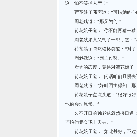
道，怕不笑掉大牙！”
荷花娘子嗤声道：“可惜她的心
周老残道：“那又为何？”
荷花娘子道：“你不能再猜一猜
周老残果真又想了一想，道：“莫
荷花娘子忽然格格笑道：“对了，
周老残道：“园主过奖。”
看他的态度，竟是对荷花娘子十
荷花娘子道：“闲话咱们且慢去说
周老残道：“好叫园主得知，那条
荷花娘子点点头道：“很好很好，
他俩会现原形。”
久不开口的独老缺忽然接口道：“
还怕他俩会飞上天去。”
荷花娘子道：“如此甚好，不过你