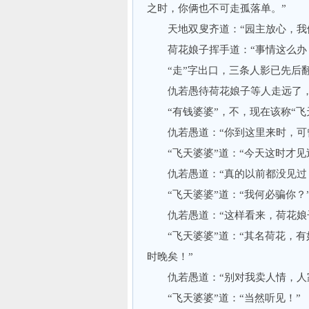
之时，你俩也不可走孤落单。”
天地双叟齐道：“园主放心，我
荷花娘子挥手道：“事情这么办
“走”字出口，三条人影已先后翻
仇若愚待荷花娘子等人走远了，然
“有钱婆婆”，不，现在该称“飞天
仇若愚道：“你到这里来时，可曾
“飞天婆婆”道：“今天这时才见
仇若愚道：“真的以前都没见过
“飞天婆婆”道：“我何必骗你？
仇若愚道：“这样看来，荷花娘子
“飞天婆婆”道：“其名荷花，有
时晚矣！”
仇若愚道：“别对我卖人情，人家
“飞天婆婆”道：“当然听见！”