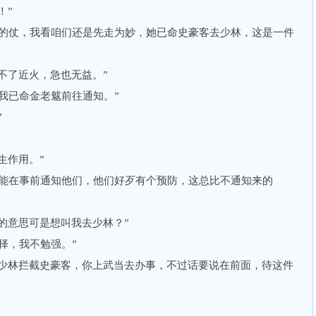
！”
仗，我看咱们还是先走为妙，她已命史豪客去少林，这是一件
不了近火，急也无益。”
已命金老魃前往通知。”
”
生作用。”
在事前通知他们，他们好歹有个预防，这总比不通知来的
的意思可是想叫我去少林？”
，我不勉强。”
少林拦截史豪客，你上武当去办事，不过话要说在前面，待这件