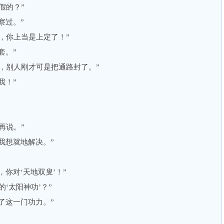
假的？”
察过。”
你上当是上定了！”
套。”
别人刚才可是把通路封了。”
我！”
再说。”
我想就地解决。”
你对‘天地双叟’！”
‘太阳神功’？”
了这一门功力。”