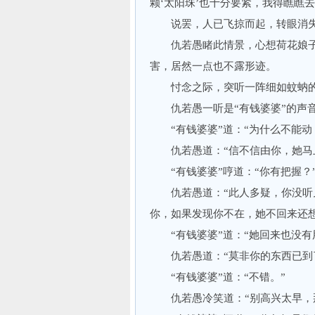
颗‘太阳珠’也十分要紧，我得瞧瞧
说罢，人已飞掠而起，转眼消失
仇若愚睹此情景，心想荷花娘子刚
害，居然一点也不露形迹。
忖念之际，突听一阵细如蚊蚋的声
仇若愚一听是“有钱婆婆”的声音
“有钱婆婆”道：“为什么不能动
仇若愚道：“信不信由你，她马上
“有钱婆婆”哼道：“你有把握？
仇若愚道：“此人多疑，你没听见
你，如果发现你不在，她不回来还想
“有钱婆婆”道：“她回来也没有
仇若愚道：“莫非你的东西已到
“有钱婆婆”道：“不错。”
仇若愚冷笑道：“别高兴太早，那