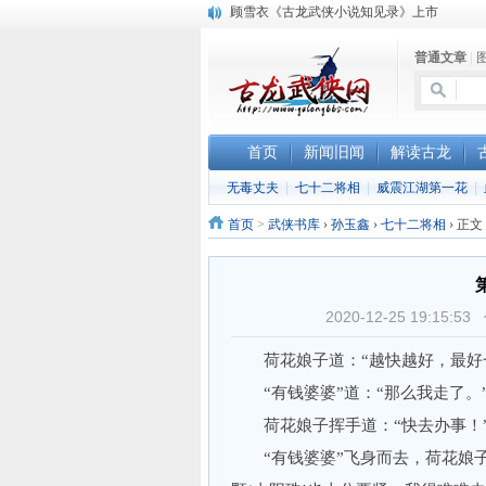
顾雪衣《古龙武侠小说知见录》上市
“武侠书库”查缺补漏活动圆满结束
普通文章
|
《古龙小说原貌探究》修订版已上市
首页
新闻旧闻
解读古龙
无毒丈夫
|
七十二将相
|
威震江湖第一花
|
首页
>
武侠书库
›
孙玉鑫
›
七十二将相
›
正文
2020-12-25 19:1
荷花娘子道：“越快越好，最好一
“有钱婆婆”道：“那么我走了。
荷花娘子挥手道：“快去办事！
“有钱婆婆”飞身而去，荷花娘子