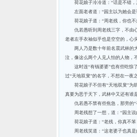
荷花娘子冷冷道：“话是不错，其
左面老者道：“园主以为她会是
荷花娘子道：“周老残，你也不想
仇若愚听到周老残三字，不由心
老者左手衣袖似乎也是空空的，心头
两人乃是数十年前名震武林的大魔
泣，像这么两个人见人怕的人物，不
这时连“有钱婆婆”也有些吃惊了，
过“天地双叟”的名字，不想在一夜
荷花娘子不但有“天地双叟”为助
真要为恶于天下，武林中又还有谁
仇若愚不禁有些焦急，那旁的“有
周老残想了一想，道：“园主说的
荷花娘子道：“老残，你真不笨，
周老残笑道：“这老婆子也真是的