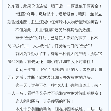
的东西，此果价值连城，晒干后，一两足值千两黄金！
“怪藤”奇毒，燃烧起来，烟是紫色，嗅到一丝就立
刻昏迷难醒，胜过江湖中任何绿林人物所配制的薰昏！
不但如此，并且“怪藤”还另外有其他的效能。
至于“金沙”的好处，已是任人皆知的事了，君不
见“鸟为食亡，人为财死”，何况这无穷的“金沙”！
就因为“吃人山”中，有这三种诱人的产物，所以它
虽然凶险，有去无还，却仍有江湖中人不时潜往！
直到三年前，证实了凡踏进山区的人，果然是尸骨
无存之后，才断了武林及江湖人去发横财的念头。
这一天，过午不久，往“吃人山”去的山道上，来了
一人一马，看样子又是位不信邪贪横财才闯山的朋友！
这人的那匹马，真是瘦弱的可怜！
本来十分美丽的毛色，现在却图卷成堆，一块一块