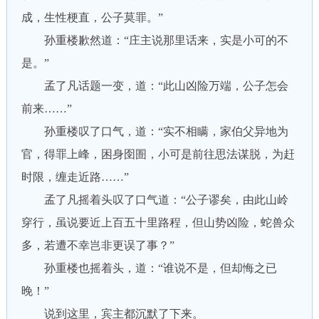
成，生性梗直，公子莫罪。”
孙重楼歉然道：“庄主说那里话来，实是小可的不
是。”
孟了凡话题一变，道：“此山凶险万端，公子怎会
前来……”
孙重楼叹了口气，道：“实不相瞒，家伯父异地为
官，得罪上峰，困身囹圄，小可是前往思法谋脱，为赶
时限，缠走近路……”
孟了凡摇着头叹了口气道：“公子谬矣，由此山岭
穿行，虽说要近上百五十里路程，但山势凶险，蛇兽众
多，若遭不幸岂非更误了事？”
孙重楼也摇着头，道：“谁说不是，但却悔之已
晚！”
说到这里，宾主都沉默了下来。