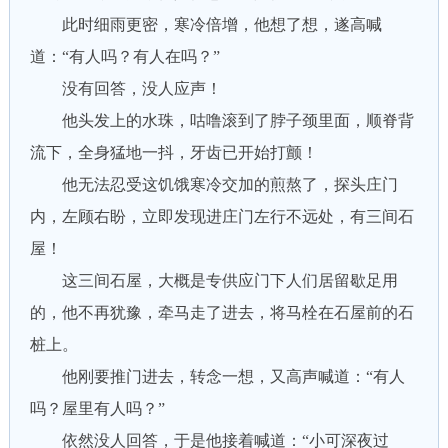
此时细雨更密，寒冷倍增，他想了想，遂高喊
道：“有人吗？有人在吗？”
没有回答，没人应声！
他头发上的水珠，咕噜滚到了脖子颈里面，顺脊背
流下，全身猛地一抖，牙齿已开始打颤！
他无法忍受这饥饿寒冷交加的煎熬了，探头庄门
内，左顾右盼，立即发现进庄门左行不远处，有三间石
屋！
这三间石屋，大概是专供应门下人们居留歇足用
的，他不再犹豫，牵马走了进去，将马栓在石屋前的石
桩上。
他刚要推门进去，转念一想，又高声喊道：“有人
吗？屋里有人吗？”
依然没人回答，于是他接着喊道：“小可深夜过