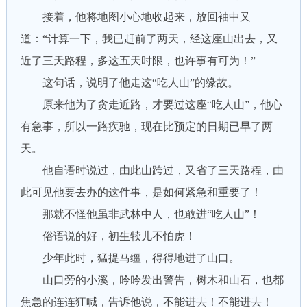
接着，他将地图小心地收起来，放回袖中又
道：“计算一下，我已赶前了两天，经这座山出去，又
近了三天路程，多这五天时限，也许事有可为！”
这句话，说明了他走这“吃人山”的缘故。
原来他为了贪走近路，才要过这座“吃人山”，他心
有急事，所以一路疾驰，现在比预定的日期已早了两
天。
他自语时说过，由此山跨过，又省了三天路程，由
此可见他要去办的这件事，是如何紧急和重要了！
那就不怪他虽非武林中人，也敢进“吃人山”！
俗语说的好，初生犊儿不怕虎！
少年此时，猛提马缰，得得地进了山口。
山口旁的小溪，吟吟发出警告，树木和山石，也都
焦急的连连狂喊，告诉他说，不能进去！不能进去！