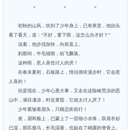
× × ×
初秋的山风，吹到了少年身上，已有寒意，他抬头
看了看天，道：“不好，要下雨，这怎么办才好？”
说着，他步伐加快，向前直上。
刹那间，牛毛细雨，纷飞飘落。
这种雨，惹人喜也讨人的厌！
在春末夏初，石板路上，情侣偎依漫步时，它会惹
人喜的！
但是现在，少年心悬大事，又走在这险峻荒凉的恶
山中，满目凄凉，时近黄昏，它就太讨人厌了！
少年紧皱着眉头，只顾忌疾前行！
发，眉和脸上，已蒙上了一层细小水珠，双肩衣衫
已湿，那匹瘦马，长毛湿垂，也贴在了峭露的脊骨上。