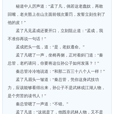
秘道中人厉声道：“孟了凡，倘若这老蠢奴，再敢
回嘴，老夫豁上在山主面前领次重罚，发誓立刻生剥了
他的皮！”
孟了凡见孟成还要开口，立刻阻止道：“孟成，我
不准你再说一句话！”
孟成把头一低，道：“是，老奴遵命。”
孟了凡嗯了一声，坐椅再侧，正对着斜门道：“秦
总管，老朽请问，你要将这位孙公子如何发落？！”
秦总管冷冷地说道：“和那二百三十八个人一样！”
孟了凡眉头一皱道：“秦总管，凭你这身武技功
力，应该能够看得出来，孙公子不是武林或江湖人物，
是个穷苦的读书人！”
秦总管嗯了一声道：“不错。”
孟了凡道：“这就是了，他既非武林人物，又不是