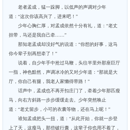
老者孟成，猛一跺脚，以低声的声调对少年
道：“这次你该高兴了，进来吧！”
少年心胸仁厚，对孟成依然十分有礼，道：“老丈
担带，马还是我自己牵……”
那知老孟成却没好气的说道：“你想的好事，这马
你今辈子别再想牵了！”
说着，自少年手中抢过马鞭，头往半里外那座巨厅
一指，神色黯然，声调冰冷的又对少年道：“那就是大
厅，你自己有腿，我老人家懒得带路！”
话声中，孟成也不再开扣庄门了，牵着少年那匹瘦
马，向右方斜路一步步缓缓走去。少年突然唤止
道：“老丈留步，小可的衣囊等物，还在马上呢！”
谁知孟成把头一扭，道：“从此开始，你就一步登
上了天，这瘦马，那些破行囊，这辈子你也用不着了，