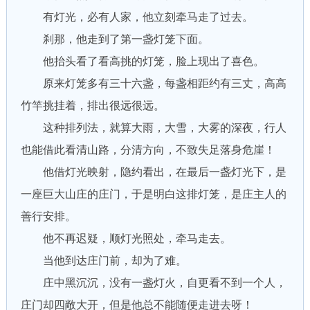
有灯光，必有人家，他立刻牵马走了过去。
刹那，他走到了第一盏灯笼下面。
他抬头看了看高挑的灯笼，脸上现出了喜色。
原来灯笼多有三十六盏，每盏相距约有三丈，高高
竹竿挑挂着，排出很远很远。
这种排列法，就算大雨，大雪，大雾的深夜，行人
也能借此看清山路，分清方向，不致失足落身危崖！
他借灯光映射，隐约看出，在最后一盏灯光下，是
一座巨大山庄的庄门，于是明白这排灯笼，是庄主人的
善行安排。
他不再迟疑，顺灯光照处，牵马走去。
当他到达庄门前，却为了难。
庄中黑沉沉，没有一盏灯火，自更看不到一个人，
庄门却四敞大开，但是他总不能随便走进去呀！