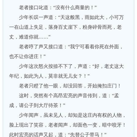
老者接口叱道：“没有什么商量的！”
少年长叹一声道：“天这般黑，雨如此大，小可万
一在山道上失足，落身百丈崖下，粉身碎骨而死，老
丈，难道你就……”
老者哼了声又接口道：“我宁可看着你死在外面，
也不让你进庄！”
少年这次怒火按捺不下了，声道：“好，老丈这大
年纪，如此为人，莫非就无儿女？！”
老者只瞪了他一眼，却没回答，开始掩扣庄门！
这时，突然有个高昂宏亮的声音传到，道：“孟
成，请公子到大厅待茶！”
少年闻声，虽未见人，却知是这庄内有权的人物，
脸上现出了笑容，老者闻声，却面色一变，暗中咬牙！
此时宏亮的话声又起，道：“先替公子带马！”