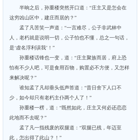
半晌之后，孙重楼突然开口道：“庄主又是怎会在
这穷凶山区中，建庄而居的？”
孟了凡苦笑一声道：“一言难尽，公子非武林中
人，老朽就是说明一切，公子怕也不懂，总之一句话，
是‘虚名浮利误我’！”
孙重楼话锋也一变，道：“庄主聚族而居，府上恐
怕有不少人吧，可是食用百物，购置必不方便，又怎样
来解决呢？”
谁知孟了凡却垂头低声答道：“昔日舍下人口不
少，如今却只有老朽主仆两个人了！”
孙重楼一楞，道：“既然如此，庄主又何必还恋恋
此地而不去呢？”
孟了凡一指残废的双腿道：“双腿已残，年迈至
此，怎出得了此山？！”