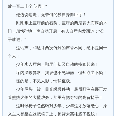
放一百二十个心吧！”
他边说边走，无奈何的独自奔向巨厅！
刚刚步上巨厅前的石阶，巨厅的两扇宽大而厚的木
门，却“呀”地一声自动开启，有人自厅内发话道：“公
子请进。”
这话声，和适才两次传到的声音不同，绝不是同一
个人！
少年步入厅内，那厅门却又自动的掩阖起来！
厅内温暖异常，摆设也不见华丽，但却点尘不染！
怪的是，不见人影，悄静至极。
少年眉头一皱，目光缓缓移动，最后盯注在那正发
着熊熊火焰的大壁炉旁，那里有把奇特的高背椅子！
这时候椅子忽然转对少年，少年这才放落悬心，原
来主人是坐在这把椅子上，椅背太高掩遮了视线！