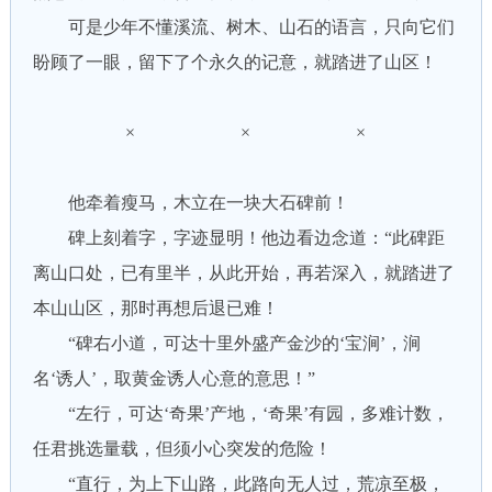
可是少年不懂溪流、树木、山石的语言，只向它们
盼顾了一眼，留下了个永久的记意，就踏进了山区！
× × ×
他牵着瘦马，木立在一块大石碑前！
碑上刻着字，字迹显明！他边看边念道：“此碑距
离山口处，已有里半，从此开始，再若深入，就踏进了
本山山区，那时再想后退已难！
“碑右小道，可达十里外盛产金沙的‘宝涧’，涧
名‘诱人’，取黄金诱人心意的意思！”
“左行，可达‘奇果’产地，‘奇果’有园，多难计数，
任君挑选量载，但须小心突发的危险！
“直行，为上下山路，此路向无人过，荒凉至极，