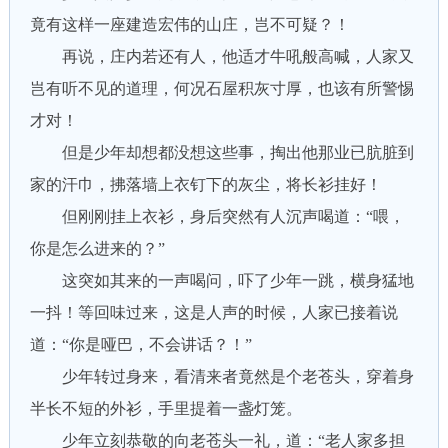
竟有这样一座建造宏伟的山庄，岂不可疑？！
再说，庄内若还有人，他适才牛吼般高喊，人家又
岂有听不见的道理，何况石屋积灰寸厚，也该有所警惕
才对！
但是少年却想都没想这些事，掏出他那业已肮脏到
家的汗巾，拂落墙上衣钉下的灰尘，将长衫挂好！
但刚刚挂上衣衫，身后突然有人沉声喝道：“喂，
你是怎么进来的？”
这突如其来的一声喝问，吓了少年一跳，横身猛地
一抖！等回味过来，这是人声的时候，人家已接着说
道：“你是哑巴，不会讲话？！”
少年转过身来，看清来者竟然是个老苍头，穿着身
半长不短的外衫，手里提着一盏灯笼。
少年立刻恭敬的向老苍头一礼，道：“老人家多担