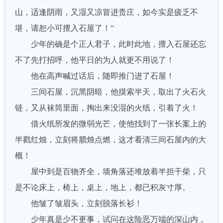
山，适逢阴雨，又湿又凉冒进贵庄，如今实是疲乏不
堪，请恕小可擅入石屋了！”
少年的确是个正人君子，此时此地，擅入石屋还忘
不了先打招呼，他平日的为人就更不用说了！
他在高声喊过话后，随即推门进了石屋！
三间石屋，沉黑阴暗，他摸索半天，取出了火石火
链，又从袜筒里面，掏出来没湿的火纸，引着了火！
借火纸所发的微弱光芒，使他找到了一张长案上的
半戳红烛，立刻将腊烛点燃，这才看清三间石屋内的大
概！
屋中到是百物齐全，墙角落还堆放着半担干柴，只
是不论床上，椅上，桌上，地上，都已积灰寸厚。
他皱了皱眉头，立刻脱落长衫！
少年真是少不更事，试问在这险恶万端的深山内，