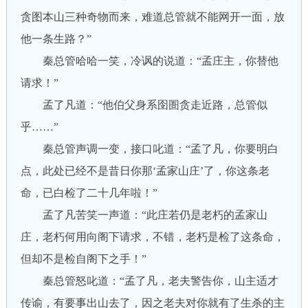
贪图本山三种奇物而来，难道总管就不能网开一面，放
他一条生路？”
秦总管哈哈一笑，冷讽的说道：“孟庄主，你替他
请求！”
孟了凡道：“他伯父身系囹圄贪走近路，总管似
乎……”
秦总管声调一变，接口叱道：“孟了凡，你要明白
点，此处已经不是昔日你那‘孟家山庄’了，你这条老
命，已白检了二十几年啦！”
孟了凡苦笑一声道：“此庄若仍是老朽的孟家山
庄，老朽何用向阁下请求，不错，老朽是检了这条命，
但却不是检自阁下之手！”
秦总管怒叱道：“孟了凡，老夫警告你，山主适才
传谕，有要事出山去了，因之老夫对你就有了生杀的主