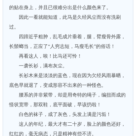
的贴在身上，并且已很难分出是什么颜色来了。
因此一看就能知道，此马是久经风尘而没有洗刷
过。
四蹄近乎粗肿，乱毛成片垂着，腿，臂瘦骨外露，
长鬃螂当，正应了“人穷志短，马瘦毛长”的俗话！
再看这人，唉！比马还可怜！
一袭长衫，满布灰尘。
长衫木来是淡淡的蓝色，现在因为欠经风雨暴晒，
底色早就退了，变成形容不出来的一种怪色。
腰系的并非紫带，却是用奇特的绳子，编扭而成的
怪状宽带，那双鞋，底平面破，早该扔啦！
白色的袜子，成了灰色，头发上满是污垢！
这人的年纪，最大才有二十岁，脸上的颜色还好，
红红的，毫无病态，只是精神有些不济。