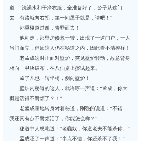
道：“洗澡水和干净衣服，全准备好了，公子从这门
去，有路就向右拐，第一间屋子就是，请吧！”
孙重楼道过谢，告罪而去！
他刚走，那壁炉倏忽一转，出现了一道门户，一人
当门而立，但因这人仍在秘道之内，因此看不清模样！
老孟成这时正面对壁炉，突见壁炉转动，故意背身
相向，甲块破布，在八仙桌上擦试起来。
孟了凡也一转坐椅，侧向壁炉！
壁炉内秘道的这人，就冷哼一声道：“孟成，你大
概是活得不耐烦了？！”
老孟成霍地转身对着秘道，刚强的说道：“不错，
我还真有点不耐烦活了，你能怎么样？”
秘道中人怒叱道：“老蠢奴，你道老夫不能杀你。”
孟成呸了一声道：“半点不错，你还杀不了我！”