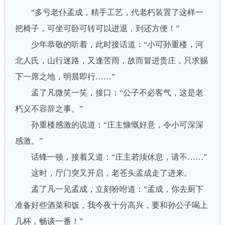
“多亏老仆孟成，精手工艺，代老朽装置了这样一
把椅子，可坐可卧可转可以进退，到还方便！”
少年恭敬的听着，此时接话道：“小可孙重楼，河
北人氏，山行迷路，又逢苦雨，故而冒进贵庄，只求赐
下一席之地，明晨即行……”
孟了凡微笑一笑，接口：“公子不必客气，这是老
朽义不容辞之事。”
孙重楼感激的说道：“庄主慷慨好意，令小可深深
感激。”
话锋一顿，接着又道：“庄主若须休息，请不……”
这时，厅门突又开启，老苍头孟成走了进来。
孟了凡一见孟成，立刻吩咐道：“孟成，你去厨下
准备好些酒菜和饭，我今夜十分高兴，要和孙公子喝上
几杯，畅谈一番！”