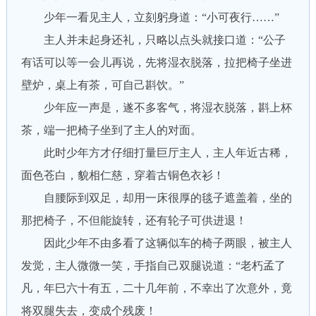
少年一看见主人，立刻躬身道：“小可夜行……”
主人并未起身还礼，只略以点头就接口道：“公子
有话可以等一会儿再说，先将湿衣脱落，拉把椅子坐进
壁炉，桌上有茶，可自己斟饮。”
少年应一声是，遂不多客气，将湿衣脱落，斟上杯
茶，端一把椅子坐到了主人的对面。
此时少年方才仔细打量巨厅主人，主人年近古稀，
面色苍白，貌相仁慈，穿着古铜色衣衫！
自腰际到双足，却用一床很厚的毯子遮盖着，坐的
那把椅子，不但能旋转，还有轮子可供进退！
因此少年不由多看了这辆似车的椅子两眼，被主人
发觉，主人微微一笑，手指自己双腿说道：“老朽孟了
凡，年巳六十有五，二十几年前，不幸出了次意外，竟
将双腿失去，变成个残废！