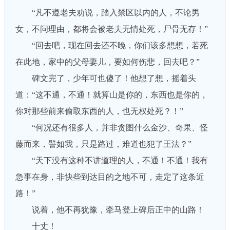
“凡不遵老夫劝说，踏入禁区以内的人，不论男
女，不问理由，都将会被老夫无情处死，尸骨无存！”
“回去吧，现在回去还不晚，你们该多想想，若死
在此地，家中的父母妻儿，要如何伤悲，回去吧？”
碑文完了，少年可也傻了！他想了想，摇着头
道：“这不通，不通！就算山是你的，东西也是你的，
你对那些前来偷取东西的人，也无权处死？！”
“何况还有很多人，并非贪图什么金沙、奇果、怪
藤而来，譬如我，只是路过，难道也犯了王法？”
“天下没有这种不讲道理的人，不通！不通！我有
急事在身，非快些到达目的之地不可，走定了这条近
路！”
说着，他不再犹豫，牵马登上碑后正中的山路！
十丈！