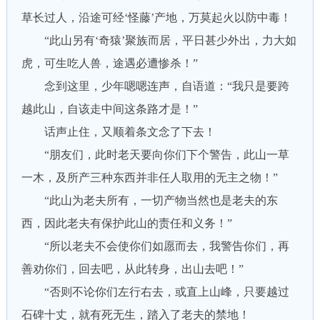
草长过人，沿途可经‘怪藤’产地，万莫起火以防中毒！
“此山另有‘奇猿’聚族而居，平日甚少外出，力大如
虎，可生吃人兽，途遇必遭惨杀！”
念到这里，少年嗯嗯连声，自语道：“我只是要跨
越此山，自该走中间这条路才是！”
话声止住，又顺着条文念了下去！
“朋友们，此时老天要向你们下个警告，此山一草
一木，及所产三种东西并非任人取用的无主之物！”
“此山为老夫所有，一切产物当然也是老夫的东
西，因此老夫有保护此山的责任和义务！”
“所以老夫不会使你们如愿而去，我警告你们，再
善劝你们，回去吧，从此转身，出山去吧！”
“否则不论你们左行右去，或直上山峰，只要越过
石碑十丈，就有死无生，踏入了老夫的禁地！