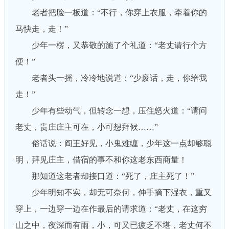
老者把脸一板道：“不行，你穿上衣服，牵着你的
马快走，走！”
少年一楞，又恭敬的施了个礼道：“老丈请行个方
便！”
老者头一摇，冷冷地说道：“少废话，走，你给我
走！”
少年有些动气，但转念一想，压住怒火道：“请问
老丈，贵庄庄主可在，小可想拜候……”
俗话说：阎王好见，小鬼难缠，少年这一点却够聪
明，拜见庄主，借宿的事不和你这老东西商量！
那知道这老者却接口道：“死了，庄主死了！”
少年明知不实，却无可奈何，伸手摘下湿衣，重又
穿上，一边穿一边在作最后的请求道：“老丈，在这穷
山之中，夜深而有雨，小，可又已疲乏不堪，老丈何不