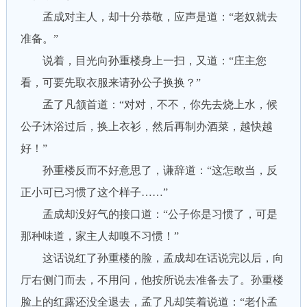
孟成对主人，却十分恭敬，应声是道：“老奴就去
准备。”
说着，目光向孙重楼身上一扫，又道：“庄主您
看，可要先取衣服来请孙公子换换？”
孟了凡颔首道：“对对，不不，你先去烧上水，候
公子沐浴过后，换上衣衫，然后再制办酒菜，越快越
好！”
孙重楼反而不好意思了，谦辞道：“这怎敢当，反
正小可已习惯了这个样子……”
孟成却没好气的接口道：“公子你是习惯了，可是
那种味道，家主人却嗅不习惯！”
这话说红了孙重楼的脸，孟成却在话说完以后，向
厅右侧门而去，不用问，他按所说去准备去了。孙重楼
脸上的红露还没全退去，孟了凡却笑着说道：“老仆孟