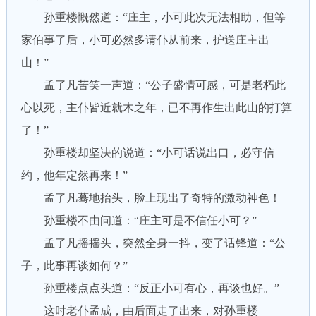
孙重楼慨然道：“庄主，小可此次无法相助，但等
家伯事了后，小可必然多请仆从前来，护送庄主出
山！”
孟了凡苦笑一声道：“公子盛情可感，可是老朽此
心以死，主仆皆近就木之年，已不再作生出此山的打算
了！”
孙重楼却坚决的说道：“小可话说出口，必守信
约，他年定然再来！”
孟了凡蓦地抬头，脸上现出了奇特的激动神色！
孙重楼不由问道：“庄主可是不信任小可？”
孟了凡摇摇头，突然全身一抖，变了话锋道：“公
子，此事再谈如何？”
孙重楼点点头道：“反正小可有心，再谈也好。”
这时老仆孟成，由后面走了出来，对孙重楼