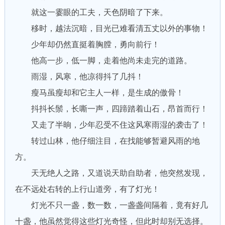
就这一霎眼的工夫，天色阴暗了下来。
移时，越法沉暗，目光已难看清五丈以外的事物！
少年却仍然直挺着胸膛，勇向前行！
他高一步，低一脚，走着他尚未走完的道路。
雨湿，风寒，他凉得抖了几抖！
瘦马虽瘦却和它主人一样，是生成的傲骨！
抖抖长鬃，长嘶一声，四蹄踏着山石，昂首而行！
又走了半晌，少年忍受不住这风寒雨湿的袭击了！
转过山林，他仔细注目，在找能够暂避风雨的地
方。
天无绝人之路，又道说天助自助者，他突然发现，
在不远处右转的上行山道旁，有了灯光！
灯光不只一盏，数一数，一盏盏间隔着，竟有好几
十盏，他虽然觉得这些灯光奇怪，但此时却别无选择。