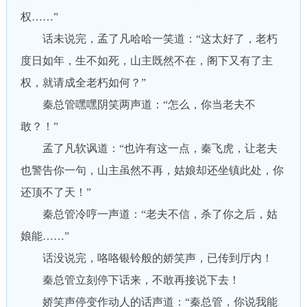
权……”
话未说完，孟了凡哈哈一笑道：“这太好了，老朽
度日如年，生不如死，山主既然不在，阁下又有了主
权，就请成全老朽如何？”
秦总管嘿嘿阴笑两声道：“怎么，你当老夫不
敢？！”
孟了凡软讽道：“也许有这一点，秦飞虎，让老夫
也警告你一句，山主虽然不再，姑娘却还坐镇此处，你
还顶不了天！”
秦总管冷哼一声道：“老夫不信，杀了你之后，姑
娘能……”
话没说完，咯咯银铃般的娇笑声，已传到厅内！
秦总管立刻停下话来，不敢再接说下去！
娇笑声停变作动人的话声道：“秦总管，你说我能