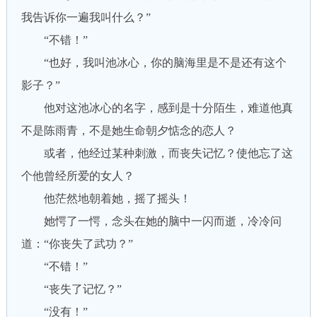
我告诉你一遍我叫什么？”
“不错！”
“也好，我叫池冰心，你的脑海里是不是还有这个
影子？”
他对这池冰心的名字，感到是十分陌生，难道他真
不是陈雨青，不是她生命朝夕惦念的恋人？
或者，他经过某种刺激，而丧失记忆？使他忘了这
个他曾经所爱的女人？
他茫然地朝着她，摇了摇头！
她愕了一愕，念头在她的脑中一闪而逝，冷冷问
道：“你丧失了武功？”
“不错！”
“丧失了记忆？”
“没有！”