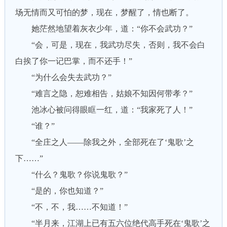
场无情而又可怕的梦，现在，梦醒了，情也断了。
她茫然地望着灰衣少年，道：“你不会武功？”
“会，可是，现在，我武功尽失，否则，我不会白
白挨了你一记巴掌，而不还手！”
“为什么会失去武功？”
“难言之隐，恕难相告，姑娘不知因何带孝？”
池冰心被问得眼眶一红，道：“我家死了人！”
“谁？”
“全庄之人——除我之外，全部死在了‘鬼歌’之
下……”
“什么？鬼歌？你说鬼歌？”
“是的，你也知道？”
“不，不，我……不知道！”
“半月来，江湖上已有五六位绝代高手死在‘鬼歌’之