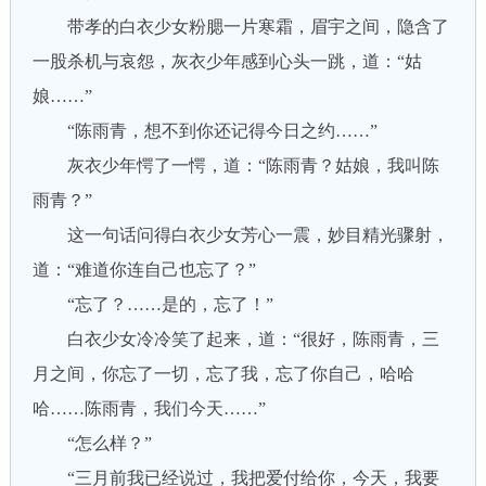
带孝的白衣少女粉腮一片寒霜，眉宇之间，隐含了
一股杀机与哀怨，灰衣少年感到心头一跳，道：“姑
娘……”
“陈雨青，想不到你还记得今日之约……”
灰衣少年愕了一愕，道：“陈雨青？姑娘，我叫陈
雨青？”
这一句话问得白衣少女芳心一震，妙目精光骤射，
道：“难道你连自己也忘了？”
“忘了？……是的，忘了！”
白衣少女冷冷笑了起来，道：“很好，陈雨青，三
月之间，你忘了一切，忘了我，忘了你自己，哈哈
哈……陈雨青，我们今天……”
“怎么样？”
“三月前我已经说过，我把爱付给你，今天，我要