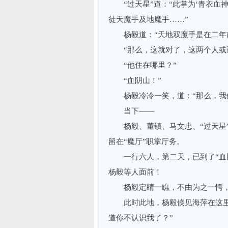
“过天星”道：“此掌为‘青衣血神
徒天魔手及地魔手……”
杨毅道：“天地双魔手是在二年前
“那么，这就对了，这两个人或许
“他住在哪里？”
“血阴山！”
杨毅冷冷一笑，道：“那么，我们
当下——
杨毅、董镇、马文忠、“过天星”、
留在“魔厅”职掌厅务。
一行六人，第二天，已到了“血阴
杨毅等人面前！
杨毅定睛一瞧，不由为之一愕，来
此时此地，杨毅倏见海萍在这里出
道你不认识我了？”