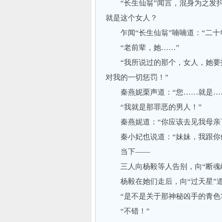
“长生仙翁”闻言，混身为之发抖
就是这个女人？
乍闻“长生仙翁”喃喃道：“二十
“老前辈，她……”
“我所说过的那个，女人，她要找
对我的一切惩罚！”
秦燕妮栗声道：“您……就是…
“我就是那罪恶的男人！”
秦燕妮道：“你应该去见我母亲了
秦小妃也说道：“妹妹，我跟你们
当下——
三人向杨毅等人告别，向“断魂
杨毅在她们走后，向“过天星”道
“是不是关于那神秘凶手的青色
“不错！”