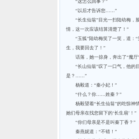
“这怎么回事？”
“以后才告诉您……”
“长生仙翁”目光一扫陆幼梅，脸
情，这一次应该结算清楚了！”
“玉狐”陆幼梅笑了一笑，道：“
生，我要回去了！”
话落，她一掠身，奔出了“魔厅
“长山仙翁”叹了一口气，他的目
是？……”
杨毅道：“秦小妃！”
“什么？你……姓秦？”
杨毅望着“长生仙翁”的吃惊神情
她们母亲在找您留下的‘长生扇’！”
“你们母亲是不是叫秦丁香？”
秦燕妮道：“不错！”