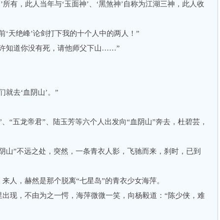
’所有，此人当年与‘玉面神’、‘黑煞神’自称为江湖三神，此人收
‘天绝峰’论剑打下我的十个人中的两人！”
知道你没有死，请他师父下山……”
就去‘血阴山’。”
“五龙帝君”、陆玉芳等六个人出发向“血阴山”奔去，杜碧芸，
山”不远之处，突然，一条青衣人影，飞驰而来，刹时，已到
人，赫然是那个脱离“七星岛”的青衣少女海萍。
现，不由为之一愕，海萍微微一笑，向杨毅道：“陈少侠，难