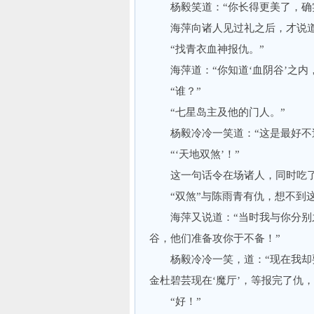
杨毅笑道：“你长得更美了，确实
海萍向诸人见过礼之后，才说道：
“找青衣血神报仇。”
海萍道：“你知道‘血阴谷’之内，
“谁？”
“七星岛主及他的门人。”
杨毅冷冷一笑道：“这是最好不过
“‘天地双煞’！”
这一句话令在场诸人，同时吃了一
“双煞”与陈雨青有仇，想不到这
海萍又说道：“当时我与你分别之
谷，他们准备攻你于不备！”
杨毅冷冷一笑，道：“现在我却要
金杜碧芸现在‘魔厅’，等报完了仇
“好！”