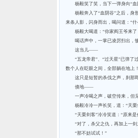
杨毅笑了笑，当下一弹身向“血阴
杨毅奔入了“血阴谷”之后，身形
来条人影，闪身而出，喝问道：“什
杨毅大喝道：“你家阎王爷来了
喝话声中，一掌已凌厉扫出，惨
这当儿——
“五龙帝君”、“过天星”已弹了
数个人在眨眼之间，全部躺在地上
这只是短暂的杀伐之声，刹那即
倏地——
一声冷喝之声，破空传来，但见“
杨毅冷冷一声长笑，道：“天栗剑
“天栗剑客”冷冷笑道：“原来是
“对了，杀父之仇，再加上一剑之
“那不妨试试！”