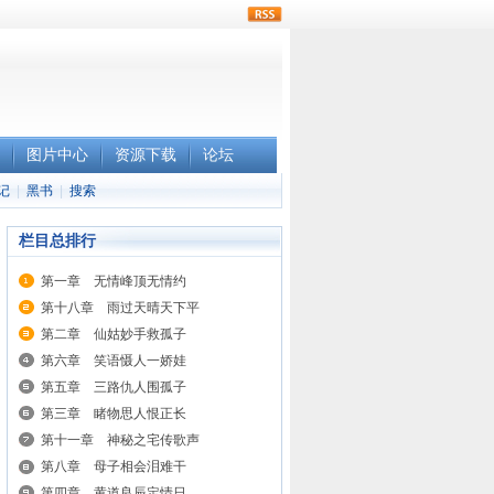
rss
图片中心
资源下载
论坛
记
|
黑书
|
搜索
栏目总排行
第一章 无情峰顶无情约
第十八章 雨过天晴天下平
第二章 仙姑妙手救孤子
第六章 笑语慑人一娇娃
第五章 三路仇人围孤子
第三章 睹物思人恨正长
第十一章 神秘之宅传歌声
第八章 母子相会泪难干
第四章 黄道良辰定情日