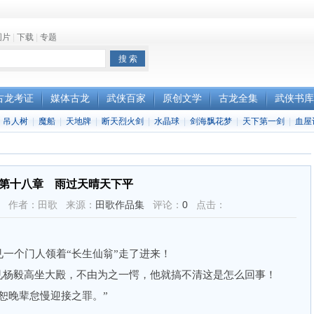
图片
|
下载
|
专题
古龙考证
媒体古龙
武侠百家
原创文学
古龙全集
武侠书库
|
吊人树
|
魔船
|
天地牌
|
断天烈火剑
|
水晶球
|
剑海飘花梦
|
天下第一剑
|
血屋
第十八章 雨过天晴天下平
37:24 作者：田歌 来源：
田歌作品集
评论：
0
点击：
个门人领着“长生仙翁”走了进来！
杨毅高坐大殿，不由为之一愕，他就搞不清这是怎么回事！
晚辈怠慢迎接之罪。”