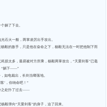
！
个躺了下去。
光石火一般，两掌凌厉出手攻出。
杨毅的敌手，只是他在奋命之下，杨毅无法在一时把他制下而
损太多，最易被对方所乘，杨毅两掌攻出，“天栗剑客”已毫
“躺下——”
子，如电栽出，长剑当啷落地。
客’，你纳命吧！”
之处扑了过去——
毅弹向“天栗剑客”的身子，迫了回来。