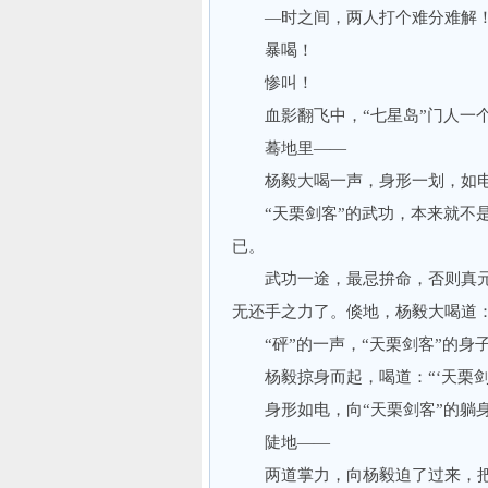
—时之间，两人打个难分难解
暴喝！
惨叫！
血影翻飞中，“七星岛”门人一个
蓦地里——
杨毅大喝一声，身形一划，如电
“天栗剑客”的武功，本来就不是
已。
武功一途，最忌拚命，否则真元耗
无还手之力了。倏地，杨毅大喝道：
“砰”的一声，“天栗剑客”的身
杨毅掠身而起，喝道：“‘天栗剑
身形如电，向“天栗剑客”的躺身
陡地——
两道掌力，向杨毅迫了过来，把杨