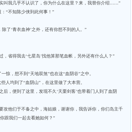
叫我几乎不认识了，你为什么在这里？来，我替你介绍……”
“不知陈少侠到此何事！”
除了‘青衣血神’之外，还有你想不到的人。”
，省得我去‘七星岛’找他算那笔血帐，另外还有什么人？”
惊，想不到“天地双煞”也在这“血阴谷”之中。
些人均到了“血阴山”，在这里做了大本营。
后，便到了这里，发现不久‘天栗剑客’也带着门人到了血阴
攻他们于不备之中，海姑娘，谢谢你，我告诉你，你们岛主千
，你跟我们一起去看她如何？”