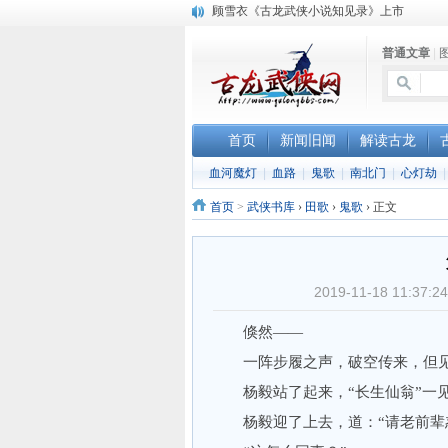
“武侠书库”查缺补漏活动圆满结束
《古龙小说原貌探究》修订版已上市
普通文章
|
首页
新闻旧闻
解读古龙
血河魔灯
|
血路
|
鬼歌
|
南北门
|
心灯劫
首页
>
武侠书库
›
田歌
›
鬼歌
›
正文
2019-11-18 11:
倏然——
一阵步履之声，破空传来，但见一
杨毅站了起来，“长生仙翁”一见
杨毅迎了上去，道：“请老前辈恕