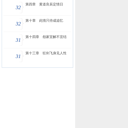
第四章 黄道良辰定情日
32
第十章 此情只待成追忆
32
第十四章 怨家宜解不宜结
31
第十三章 狂剑飞身见人性
31