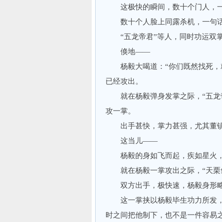
这极快的瞬间，数十个门人，一字
数十个人脸上同露杀机，一句话
“五龙帝君”等人，同时功运双
倏地——
杨毅大喝道：“你们既然找死，就
已经攻出。
就在杨毅弹身发掌之际，“五龙帝
攻一掌。
出手甚快，掌力甚强，尤其董镇
这当儿——
杨毅的身如飞而起，疾如星火，扑
就在杨毅一掌攻出之际，“天栗剑
双方出手，极快速，杨毅身形略
这一掌挟以杨毅毕生功力所发，其
时之间把他制下，也不是一件容易