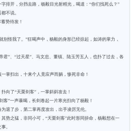
排开，分挡去路，杨毅目光射精光，喝道：“你们找死么？”
都不说。
掌蓄势待发！
别怪我了。”狂喝声中，杨毅的身形已经掠起，如涛的掌力，
君”、“过天星”、马文忠、董镇、陆玉芳五人，也扑了过去，各
一掌扫出，十来个人竟应声而躺，惨死非命！
向了“天栗剑客”，一掌斜斜攻去！
客”一声暴喝，长剑卷起一片寒光扫向了杨毅！
为退了步，第二掌再度攻出，出手凌厉无伦。
势之猛，非同小可，“天栗剑客”此时形同拚命，杨毅想在一
之事。