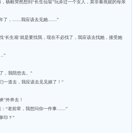
，杨毅突然想到“长生仙翁”玩弄过一个女人，莫非秦燕妮的母亲
年了，……我应该去见她……”
‘长生扇’就是要找我，现在不必找了，我应该去找她，接受她
…”
，我陪您去。”
一道去，我应该去见见娘了！”
峡”外奔去！
：“老前辈，我想问你一件事……”
掌印？”