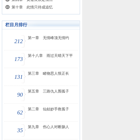
第十章 此情只待成追忆
栏目月排行
第一章 无情峰顶无情约
212
第十八章 雨过天晴天下平
173
第三章 睹物思人恨正长
131
第五章 三路仇人围孤子
90
第二章 仙姑妙手救孤子
62
第九章 伤心人对断肠人
35