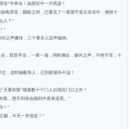
谷”中奔去！血阴谷中一片死寂！
如电而至，顾盼之间，已看见了一座屋宇耸立在谷中，倏然十
么人？”
！”
叫之声骤传，三个青衣人应声栽倒。
过去，双双手出，一掌一扇，同时拂出，惨叫之声，不绝于耳，十
！
过，这时杨毅等人，已到那屋外不远！
天栗剑客”领着数十个门人出现在门口之外！
客，想不到你会跑到中原来送死。”
你！”
赐，今天一并偿还！”