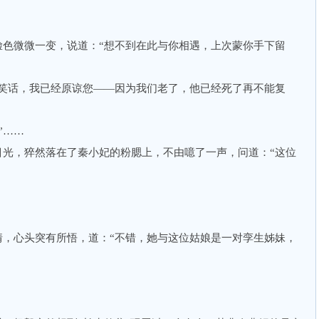
色微微一变，说道：“想不到在此与你相遇，上次蒙你手下留
笑话，我已经原谅您——因为我们老了，他已经死了再不能复
”……
光，猝然落在了秦小妃的粉腮上，不由噫了一声，问道：“这位
，心头突有所悟，道：“不错，她与这位姑娘是一对孪生姊妹，