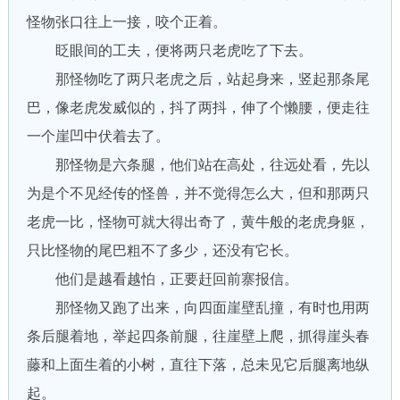
怪物张口往上一接，咬个正着。
眨眼间的工夫，便将两只老虎吃了下去。
那怪物吃了两只老虎之后，站起身来，竖起那条尾
巴，像老虎发威似的，抖了两抖，伸了个懒腰，便走往
一个崖凹中伏着去了。
那怪物是六条腿，他们站在高处，往远处看，先以
为是个不见经传的怪兽，并不觉得怎么大，但和那两只
老虎一比，怪物可就大得出奇了，黄牛般的老虎身躯，
只比怪物的尾巴粗不了多少，还没有它长。
他们是越看越怕，正要赶回前寨报信。
那怪物又跑了出来，向四面崖壁乱撞，有时也用两
条后腿着地，举起四条前腿，往崖壁上爬，抓得崖头春
藤和上面生着的小树，直往下落，总未见它后腿离地纵
起。