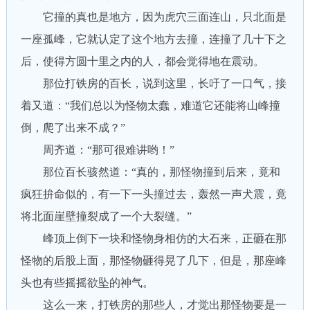
它撞的真也是地方，因为虎穴三面连山，只北面是
一座孤峰，它就认定了这个地方去撞，连撞了几十下之
后，使得方圆十里之内的人，都会觉得地在震动。
那位打铁房的百长，说到这里，长吁了一口气，接
着又道：“我们总以为怪物太蠢，难道它还能将山峰撞
倒，爬了出来不成？”
周齐道：“那可很难讲哟！”
那位百长骇然道：“真的，那怪物撞到后来，竟和
疯狂拚命似的，有一下一头撞过去，轰然一声犬震，竟
将北面崖壁撞裂成了一个大裂缝。”
峰顶上倒下一块和怪物身相仿的大石来，正砸在那
怪物的后股上面，那怪物砸得晃了几下，但是，那座峰
头也有些摇摇欲坠的神气。
这么一来，打铁房的那些人，才觉出那怪物要是一