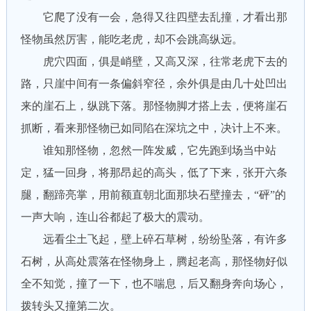
它爬了没有一会，急得又往四壁去乱撞，才看出那
怪物虽然厉害，能吃老虎，却不会跳高纵远。
虎穴四面，俱是峭壁，又高又深，往常老虎下去的
路，只崖中间有一条偏斜窄径，余外俱是由几十处凹出
来的崖石上，纵跳下落。那怪物脚才搭上去，便将崖石
抓断，看来那怪物已如同陷在深坑之中，决计上不来。
谁知那怪物，忽然一阵发威，它先跑到场当中站
定，猛一回身，将那昂起的高头，低了下来，张开六条
腿，翻蹄亮掌，用前额直朝北面那块石壁撞去，“砰”的
一声大响，连山谷都起了极大的震动。
远看尘土飞起，壁上碎石草树，纷纷坠落，有许多
石树，从高处震落在怪物身上，腾起老高，那怪物好似
全不知觉，撞了一下，也不喘息，后又翻身奔向场心，
拨转头又撞第二次。