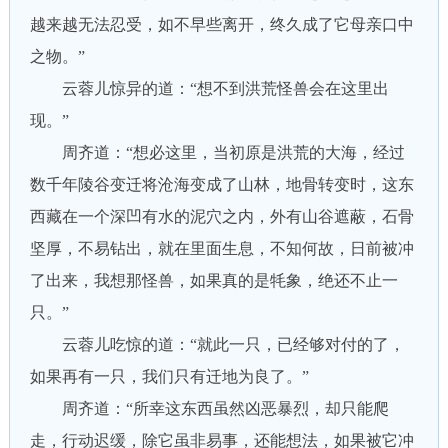
越来越无法忍受，如不早些离开，终久成了它母亲口中
之物。”
云蓉儿惊异的道：“想不到洪荒怪兽会在这里出
现。”
周齐道：“想必这里，当初原是洪荒的大海，经过
数千年陵谷变迁将沧海变成了山林，地骨转变时，这东
西藏在一个深凹有水的泥穴之内，外有山谷遮蔽，石骨
坚厚，不易钻出，就在里面生息，不知何故，日前被冲
了出来，我想那怪兽，如果真的是牦象，绝还不止一
只。”
云蓉儿吃惊的道：“就此一只，已经够对付的了，
如果再有一只，我们只有迁地为良了。”
周齐道：“所幸这东西虽然凶恶暴烈，却只能爬
走，行动迟缓，除它虽非易事，还能想法，如果被它冲