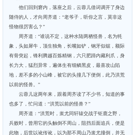
他们回到窘内，落座之后，云蓉儿借词调开了身边
随侍的人，才向周齐道：“老爷子，听你之言，莫非这
怪物很厉害么？”
周齐道：“谁说不定，这种水陆两栖怪兽，名为牦
象，头如犀牛，顶生独角，长嘴如铲，钢牙似锯，额际
有骨突起，锋利腾越百炼精钢，六只肥蹄内藏利爪，身
长力大，猛烈异常，遍体生有细鳞黑皮，最喜攻山陷
地，差不多的小山峰，被它的头撞几下便倒，此乃洪荒
以前的怪兽。”
云蓉儿这两年来，跟着周齐读了不少书，知道的事
也多了，忙问道：“洪荒以前的怪兽？”
周齐道：“洪荒时，蚩尤同轩辕交战于钜鹿之野，
兵败时，曾用它的头触倒不周山，阻挡后面追兵，便是
此物，后世以讹传讹，以为那不周山乃蚩尤撞倒，并无