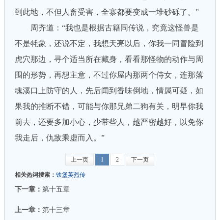
到此地，不但人畜受害，全寨都要变成一堆砂砾了。”
周齐道：“我也是根据古籍同传说，究竟这怪兽是
不是牦象，还说不定，我想天亮以后，你我一同冒险到
虎穴那边，寻个适当所在藏身，看看那怪物的动作与周
围的形势，再想主意，不过你屋内那两个侍女，连那落
魂溪口上防守的人，先后闻到香味倒地，情属可疑，如
果我的推断不错，可能与你那兄弟二狗有关，明早你我
前去，还要多加小心，少带些人，越严密越好，以免你
我走后，仇敌乘虚而入。”
上一页
1
2
下一页
相关热词搜索：
铁堡英烈传
下一章：
第十五章
上一章：
第十三章