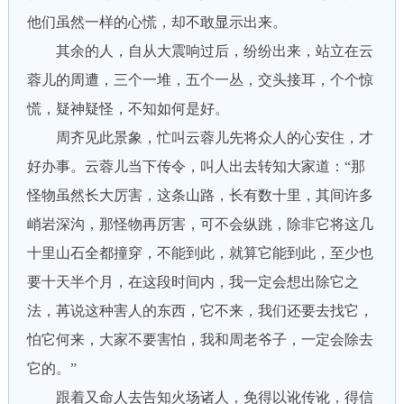
他们虽然一样的心慌，却不敢显示出来。
其余的人，自从大震响过后，纷纷出来，站立在云
蓉儿的周遭，三个一堆，五个一丛，交头接耳，个个惊
慌，疑神疑怪，不知如何是好。
周齐见此景象，忙叫云蓉儿先将众人的心安住，才
好办事。云蓉儿当下传令，叫人出去转知大家道：“那
怪物虽然长大厉害，这条山路，长有数十里，其间许多
峭岩深沟，那怪物再厉害，可不会纵跳，除非它将这几
十里山石全都撞穿，不能到此，就算它能到此，至少也
要十天半个月，在这段时间内，我一定会想出除它之
法，苒说这种害人的东西，它不来，我们还要去找它，
怕它何来，大家不要害怕，我和周老爷子，一定会除去
它的。”
跟着又命人去告知火场诸人，免得以讹传讹，得信