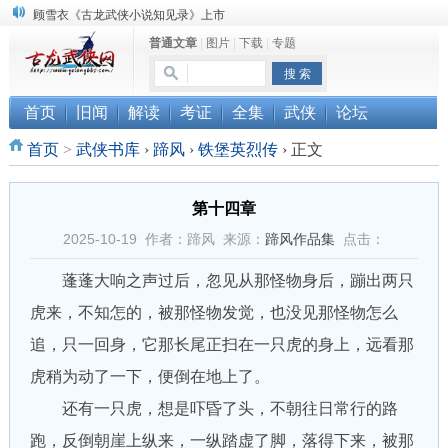
顾雪衣《古龙武侠小说知见录》上市
普通文章
|
图片
|
下载
|
专题
“武侠书库”查缺补漏活动圆满结束
《古龙小说原貌探究》修订版已上市
首页
旧闻
解读
考证
全集
武侠
论坛
首页
>
武侠书库
›
蹄风
›
铁堡英烈传
›
正文
第十四章
2025-10-19 作者：蹄风 来源：
蹄风作品集
点击：
蓬蓬大响之声过后，忽见从那怪物身后，蹦出两只
虎来，不知怎的，被那怪物发觉，也没见那怪物怎么
追，只一回身，它那长尾正扫在一只虎的身上，远看那
虎稍为动了一下，便倒在地上了。
还有一只虎，想是吓昏了头，不朝往日常行的路
跑，反倒朝崖上纵来，一纵踏虚了脚，落得下来，被那