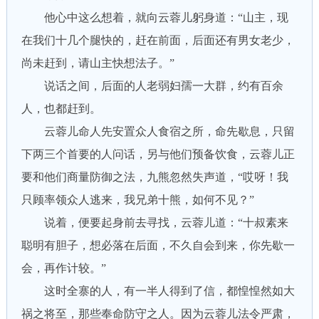
他心中这么想着，就向云蓉儿躬身道：“山主，现
在我们十几个腿快的，赶在前面，后面还有男女老少，
尚未赶到，请山主快想法子。”
说话之间，后面的人老弱妇孺一大群，约有百余
人，也都赶到。
云蓉儿命人先安置众人食宿之所，命先歇息，只留
下两三个首要的人问话，另与他们预备饮食，云蓉儿正
要和他们商量防御之法，九熊忽然失声道，“哎呀！我
只顾率领众人逃来，我兄弟十熊，如何不见？”
说着，便要起身前去寻找，云蓉儿道：“十叔素来
聪明有胆子，想必落在后面，不久自会到来，你先歇一
会，再作计较。”
这时全寨的人，有一半人得到了信，都惶惶然如大
祸之将至，那些奉命防守之人。因为云蓉儿法令严肃，