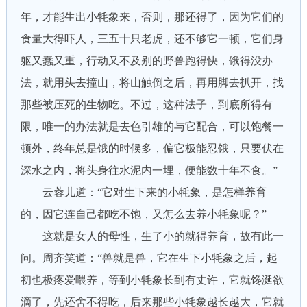
年，才能生出小牦象来，否则，那还得了，因为它们的
食量大得吓人，三五十只老虎，还不够它一顿，它们身
躯又蠢又重，行动又不及别的野兽跑得快，饿得没办
法，就用头去撞山，将山触倒之后，再用脚去扒开，找
那些被压死的生物吃。不过，这种法子，到底所得有
限，唯一的办法就是去色引雄的与它配合，可以饱餐一
顿外，终年总是饿的时候多，偏它极能忍饿，只要伏在
深水之内，将头身往水泥内一埋，便能数十年不食。”
云蓉儿道：“它对生下来的小牦象，是怎样养育
的，因它连自己都吃不饱，又怎么去养小牦象呢？”
这就是女人的母性，生了小的就得养育，故有此一
问。周齐笑道：“兽就是兽，它在生下小牦象之后，起
初也极疼爱喂养，等到小牦象长到有丈许，它就馋涎欲
滴了，先还舍不得吃，后来那些小牦象越长越大，它就