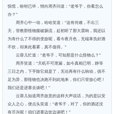
惊慌，吩咐已毕，悄向周齐问道：“老爷于，你看怎么
办？”
周齐心中一动，哈哈笑道：“这有何难，不出三
天，管教那怪物腹破肠流，起初听了那大震响，我还以
为有什么了不得的变故呢，看今夜月色，无端辜负好酒
不饮，却来此看雾，真不值得。”
云蓉儿忙道：“老爷子，可知那是什么怪物么？”
周齐笑道：“天机不可泄漏，如今真相已明，静等
三日之内，下手除它就是了，无论再有什么响动，俱不
足为异，那怪物也决跑不到此地来，你们只管放心吧！
我们还是进寨去谈吧！”
云蓉儿知道周齐故意的这样大声说话，为的是以安
众人之心，便点头笑道：“者爷子，对了，你的酒还没
有尽兴呢！咱们进寨边饮边谈吧！”