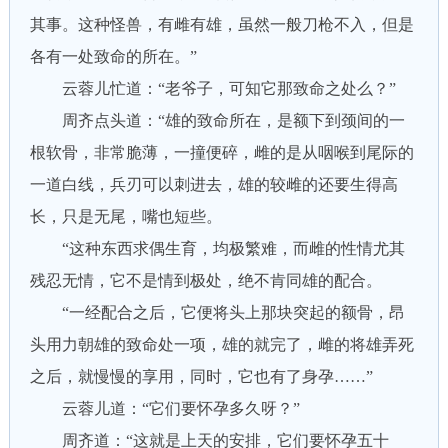
其事。这种怪兽，有雌有雄，虽然一般刀枪不入，但是
各有一处致命的所在。”
云蓉儿忙道：“老爷子，可知它那致命之处么？”
周齐点头道：“雄的致命所在，是额下到颈间的一
根软骨，非常脆薄，一撞便碎，雌的是从咽喉到尾际的
一道白线，兵刃可以刺进去，雄的较雌的还要生得高
长，只是无尾，嘴也短些。
“这种东西求偶生育，均极繁难，而雌的性情尤其
残忍无情，它不是情到极处，绝不肯同雄的配合。
“一经配合之后，它便将头上那块突起的额骨，昂
头用力朝雄的致命处一项，雄的就完了，雌的将雄弄死
之后，就慢慢的享用，同时，它也有了身孕……”
云蓉儿道：“它们要怀孕多久呀？”
周齐道：“这就是上天的安排，它们要怀孕五十