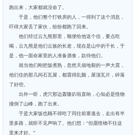
跑出来，大家都就没命了。
于是，他们整个打铁房的人，一得到了这个消息，
吓得大家丢了家伙，纷纷都跑了回来。
他们经过云九熊那里，顺便给他送个信，要点吃
喝，云九熊是他们云族的长老，现在是山中的千长，于
是，他一面命家里的人准备酒食，款待他们。
就当他们刚把饭煮熟，忽然天崩地裂的一声大震，
他们住的那几间石瓦屋，都震得乱颤，屋顶瓦片，碎落
了好些。
出外一听，虎穴那边轰隆叭啦直响，心知必是怪物
撞倒了山峰，跑了出来。
于是大家饭也顾不得吃了同往前寨逃去，走出有半
里多路，就听不见声响了。他们想：“但愿怪物不往这
里来才好。”