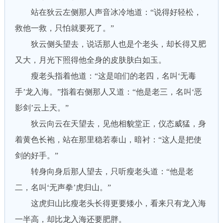
站在狄云左侧那人声音冰冷地道：“说得好轻松，
救他一救，只怕就要死了。”
狄云侧头望去，说话那人也是个老头，却长得又肥
又大，月光下照得他全身的皮肤肤白如玉。
瘦老头指着他道：“这是咱们的老四，名叫‘无毒
手’龙入海。”指着右侧那人又道：“他是老三，名叫‘恶
影剑’云上天。”
狄云向云在天望去，见他相貌堂正，仪态威猛，身
着黄色长袍，站在那里稳若泰山，暗衬：“这人是把使
剑的好手。”
转身向身后那人望去，只听瘦老头道：“他是老
二，名叫‘无声拳’虎归山。”
这虎归山比瘦老头长得更要矮小，看来只有龙入海
一半高，却比龙入海还要肥胖。