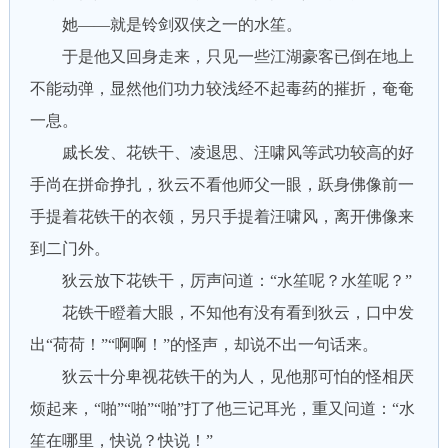
她——就是铃剑双侠之一的水笙。
于是他又回身走来，只见一些江湖豪客已倒在地上
不能动弹，显然他们功力较浅经不起毒药的摧折，奄奄
一息。
戚长发、花铁干、凌退思、汪啸风等武功较高的好
手尚在拼命挣扎，狄云不看他师父一眼，跃身佛像前一
手提着花铁干的衣领，另只手提着汪啸风，离开佛像来
到二门外。
狄云放下花铁干，厉声问道：“水笙呢？水笙呢？”
花铁干瞪着大眼，不知他有没有看到狄云，口中发
出“荷荷！”“啊啊！”的怪声，却说不出一句话来。
狄云十分卑视花铁干的为人，见他那可怕的怪相厌
烦起来，“啪”“啪”“啪”打了他三记耳光，重又问道：“水
笙在哪里，快说？快说！”