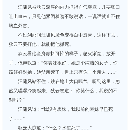
汪啸风被狄云深厚的内力抓得血气翻腾，几要张口
吐出血来，只见他紧闭着嘴不敢说话，一说话就止不住
胸血外冒。
不过刹那间汪啸风脸色变得白中透青，这样下去，
狄云不要打他，就能把他抓死。
狄云看他全身颤抖可怜的样子，怒火渐熄，放开
手，低声叹道：“你表妹很好，她是个纯洁的女子，你
该好好对她，她父亲死了，世上只有你一个亲人……”
汪啸风站不住，跌在地上大口喘气，听到这里，忽
然又嘿嘿冷笑起来。狄云怒道：“你笑什么，我说的不
对吗？”
汪啸风道：“我没有表妹，我以前的表妹早已死
了……”
狄云大惊道：“什么？水笙死了……”