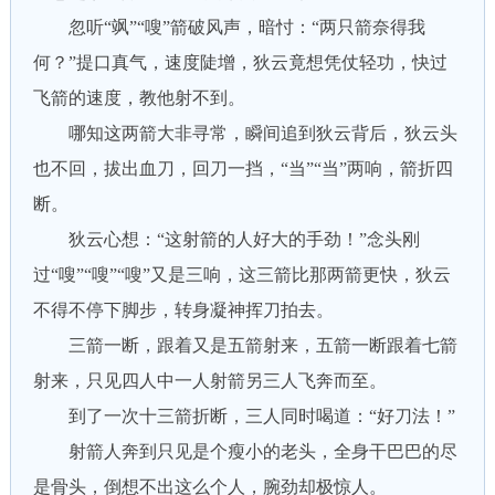
忽听“飒”“嗖”箭破风声，暗忖：“两只箭奈得我
何？”提口真气，速度陡增，狄云竟想凭仗轻功，快过
飞箭的速度，教他射不到。
哪知这两箭大非寻常，瞬间追到狄云背后，狄云头
也不回，拔出血刀，回刀一挡，“当”“当”两响，箭折四
断。
狄云心想：“这射箭的人好大的手劲！”念头刚
过“嗖”“嗖”“嗖”又是三响，这三箭比那两箭更快，狄云
不得不停下脚步，转身凝神挥刀拍去。
三箭一断，跟着又是五箭射来，五箭一断跟着七箭
射来，只见四人中一人射箭另三人飞奔而至。
到了一次十三箭折断，三人同时喝道：“好刀法！”
射箭人奔到只见是个瘦小的老头，全身干巴巴的尽
是骨头，倒想不出这么个人，腕劲却极惊人。