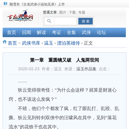
顾雪衣《古龙武侠小说知见录》上市
普通文章
|
图片
|
下载
|
专题
“武侠书库”查缺补漏活动圆满结束
《古龙小说原貌探究》修订版已上市
首页
旧闻
解读
考证
全集
武侠
论坛
首页
>
武侠书库
›
温玉
›
漂泊英雄传
›
正文
第一章 重圆镜又破 人鬼两世间
2020-02-23 作者：温玉 来源：
温玉作品集
点击：
……
狄云觉得很奇怪：“为什么会这样？就算是财迷心
窍，也不该这么发疯？”
不错，他们个个都发了疯，红了眼乱打、乱咬、乱
撕。狄云见到铃剑双侠中的汪啸风在其中，见到“落花
流水”的花铁干也在其中。