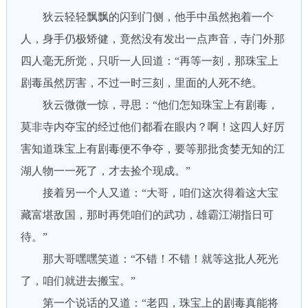
狄云轻轻飘飘的闪到门侧，他手中虽然抱着一个
人，身手仍极矫健，竟然没有发出一点声音，寺门外那
四人毫无所觉，只听一人回道：“再等一刻，那珠宝上
剧毒虽然厉害，不过一时三刻，里面的人死不绝。
狄云微微一惊，寻思：“他们怎知珠宝上有剧毒，
莫非寺内夺宝的经过他们都看在眼内？啊！这四人好厉
害知道珠宝上有剧毒便不争夺，要等那批贪婪无知的江
湖人物一一死了，才去捡个现成。”
接着另一个人又道：“大哥，咱们这次得着这大宝
藏富堪敌国，那时再凭咱们的武功，雄霸江湖指日可
待。”
那大哥嘿嘿笑道：“不错！不错！就等这批人死光
了，咱们就进去搬宝。”
第一个说话的又道：“老四，珠宝上的剧毒真能将