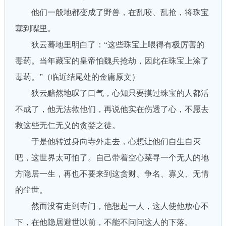
他们一般地都变成了野兽，在乱咬、乱抢，将珠宝
塞到嘴里。
狄云蓦地里明白了：“这些珠宝上喂得有极厉害的
毒药。当年藏宝的皇帝怕魏兵抢劫，因此在珠宝上涂了
毒药。”（临近结尾处的金庸原文）
狄云黯然地叹了口气，心知只要摸过珠宝的人都活
不成了，他无法救他们，再说他实在伤透了心，不愿去
救这些无仁无义的贪婪之徒。
于是他转过身向寺外走去，心想让他们自生自灭
吧，这世界太可怕了。自己带着空心菜寻一个无人的地
方隐居一生，再也不要来到这贪财、争名、寡义、无情
的尘世。
然而没有走到寺门，他想起一人，这人使他放心不
下，在他隐居避世以前，不能不问问这人的下落。