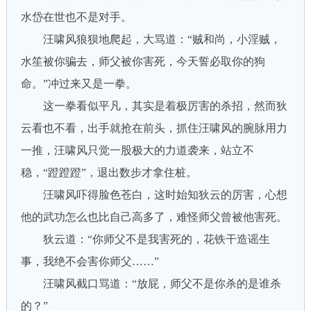
水岱在世也不是对手。
汪啸风狼狈地爬起，大骂道：“贼和尚，小淫贼，
水笙被你骗去，师父被你害死，今天誓必取你的狗
命。”冲过来又是一拳。
这一拳看似平凡，其实是着极厉害的杀招，然而狄
云看也不看，出手就抢在前头，抓住汪啸风的腕脉用力
一推，汪啸风只觉一股极大的力道袭来，站立不
稳，“蹬蹬蹬”，退出数步才拿住桩。
汪啸风吓得脸色苍白，这时始知狄云的厉害，心想
他的武功怎么也比自己高多了，难怪师父曾被他害死。
狄云道：“你师父不是我害死的，花铁干造谣生
事，我绝不会害你师父……”
汪啸风截口骂道：“放屁，师父不是你杀的是谁杀
的？”