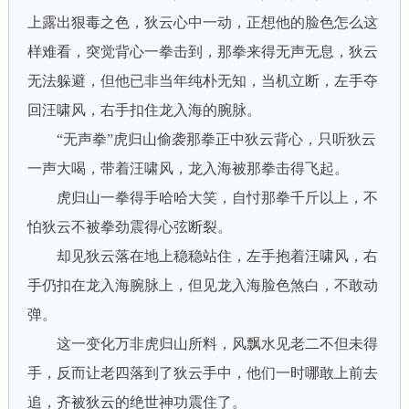
上露出狠毒之色，狄云心中一动，正想他的脸色怎么这
样难看，突觉背心一拳击到，那拳来得无声无息，狄云
无法躲避，但他已非当年纯朴无知，当机立断，左手夺
回汪啸风，右手扣住龙入海的腕脉。
“无声拳”虎归山偷袭那拳正中狄云背心，只听狄云
一声大喝，带着汪啸风，龙入海被那拳击得飞起。
虎归山一拳得手哈哈大笑，自忖那拳千斤以上，不
怕狄云不被拳劲震得心弦断裂。
却见狄云落在地上稳稳站住，左手抱着汪啸风，右
手仍扣在龙入海腕脉上，但见龙入海脸色煞白，不敢动
弹。
这一变化万非虎归山所料，风飘水见老二不但未得
手，反而让老四落到了狄云手中，他们一时哪敢上前去
追，齐被狄云的绝世神功震住了。