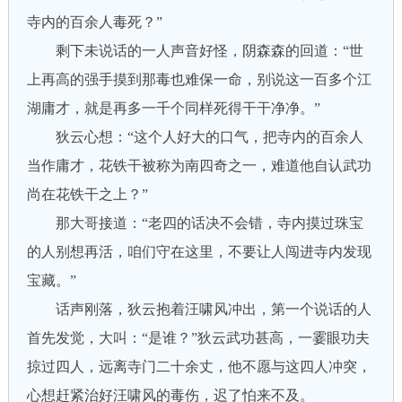
寺内的百余人毒死？”
剩下未说话的一人声音好怪，阴森森的回道：“世
上再高的强手摸到那毒也难保一命，别说这一百多个江
湖庸才，就是再多一千个同样死得干干净净。”
狄云心想：“这个人好大的口气，把寺内的百余人
当作庸才，花铁干被称为南四奇之一，难道他自认武功
尚在花铁干之上？”
那大哥接道：“老四的话决不会错，寺内摸过珠宝
的人别想再活，咱们守在这里，不要让人闯进寺内发现
宝藏。”
话声刚落，狄云抱着汪啸风冲出，第一个说话的人
首先发觉，大叫：“是谁？”狄云武功甚高，一霎眼功夫
掠过四人，远离寺门二十余丈，他不愿与这四人冲突，
心想赶紧治好汪啸风的毒伤，迟了怕来不及。