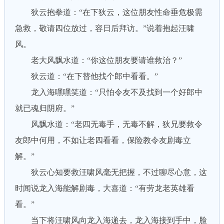
狄云抱拳道：“在下狄云，这位朋友性命垂危极需
急救，敬请四位放过，容日后拜访。”说着抱起汪啸
风。
老大风飘水道：“你这位朋友要请谁救治？”
狄云道：“在下替他找个郎中看看。”
龙入海嘿嘿笑道：“只怕令友不及找到一个好郎中
就已魂归阴府。”
风飘水道：“老四无毒手，无毒不解，狄兄要救令
友郎中何用，不如让老四看看，保险教令友剧毒立
解。”
狄云心知要救汪啸风毫无把握，不过聊尽心意，这
时闻说龙入海能解剧毒，大喜道：“有劳龙老英雄看
看。”
当下将汪啸风向龙入海递去，龙入海接到手中，脸