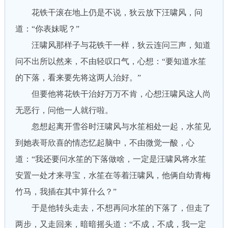
花铁干滚在地上仍是不说，狄云放下汪啸风，问
道：“你表妹呢？”
汪啸风那样子与花铁干一样，狄云连问三声，知道
问不出所以然来，不由轻叹口气，心想：“要知道水笙
的下落，看来要先将这两人治好。”
但要他将花铁干治好万万不肯，心想汪啸风这人尚
无恶行，问他一人就行啦。
忽想起离开雪谷时汪啸风与水笙相处一起，水笙见
到她表哥欣喜的情态忆起脑中，不由微觉一酸，心
道：“我还要问水笙的下落做啥，一定是汪啸风将水笙
安置一处才来寻宝，水笙在等着汪啸风，他俩自幼青梅
竹马，我插在其中算什么？”
于是他转头走去，不想再问水笙的下落了，但走了
两步，又走回来，暗暗摇头道：“不成，不成，我一定