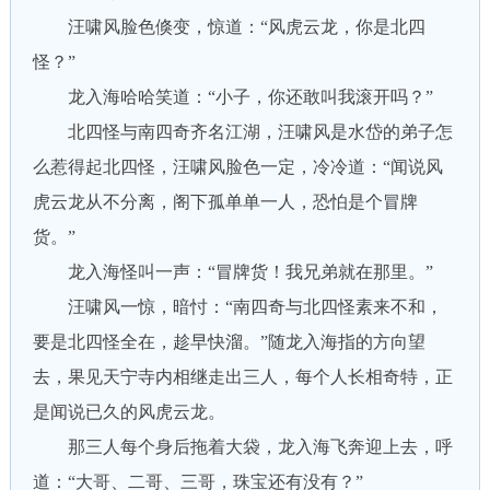
汪啸风脸色倏变，惊道：“风虎云龙，你是北四
怪？”
龙入海哈哈笑道：“小子，你还敢叫我滚开吗？”
北四怪与南四奇齐名江湖，汪啸风是水岱的弟子怎
么惹得起北四怪，汪啸风脸色一定，冷冷道：“闻说风
虎云龙从不分离，阁下孤单单一人，恐怕是个冒牌
货。”
龙入海怪叫一声：“冒牌货！我兄弟就在那里。”
汪啸风一惊，暗忖：“南四奇与北四怪素来不和，
要是北四怪全在，趁早快溜。”随龙入海指的方向望
去，果见天宁寺内相继走出三人，每个人长相奇特，正
是闻说已久的风虎云龙。
那三人每个身后拖着大袋，龙入海飞奔迎上去，呼
道：“大哥、二哥、三哥，珠宝还有没有？”