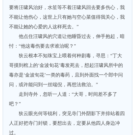
要将汪啸风治好，水笙等不着汪啸风回去要多伤心，我
不能让他伤心，这世上只有她与空心菜值得我关心，我
不能让她的心爱的人这样死去。”
他点住汪啸风的穴道让他睡昏过去，伸手抱起，暗
忖：“他这毒伤要去求谁治呢？”
狄云根本不知珠宝上喂着何种剧毒，寻思：“丁大
哥摸到棺上的‘金波旬花’毒发死去，想起汪啸风所中的
毒亦是‘金波旬花’一类的毒药，且到外面找一个郎中问
问，或许能问到一丝端倪，再想法救治。”
走到寺外，忽听一人道：“大哥，时间差不多了
吧？”
狄云眼光何等锐利，突见寺门外阴影下并排站着四
人正好把寺门封锁，要想出去，定要从他四人身边冲
过。