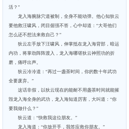
活？”
龙入海腕脉穴道被制，全身不能动弹。他心知狄云
要他救汪啸风，闭目倔强不答，心中却道：“大哥他们
怎么还不想法来救自己？”
狄云左手放下汪啸风，伸掌抵在龙入海背部，暗运
内功，将掌劲阵阵渡入，龙入海哪堪狄云神照功的折
磨，痛呼出声。
狄云冷冷道：“再过一盏茶时间，你的数十年武功
全要废弃。”
这话非假，以狄云现在的能耐不用盏茶时间就能摧
毁龙入海全身的武功，龙入海知道厉害，大叫道：“你
要我做什么？”
狄云道：“快救我这位朋友。”
龙入海道：“你放开手，我答应救你朋友。”