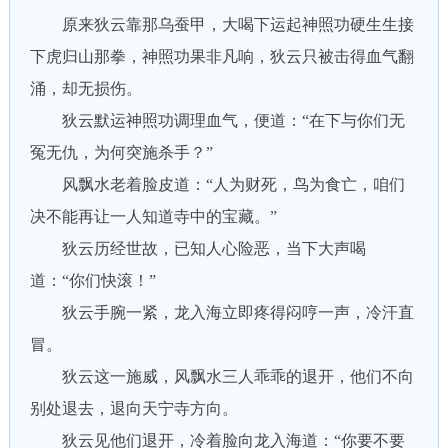
原来狄云靠那乌蚕甲，大喝下运起神照功硬生生接
下虎归山那拳，神照功果非凡响，狄云只被击得血气翻
涌，却无损伤。
狄云默运神照功调理血气，便道：“在下与你们无
冤无仇，为何突施杀手？”
风飘水老着脸皮道：“人为财死，鸟为食亡，咱们
决不能再让一人知道寺中的宝藏。”
狄云历经世故，已知人心险恶，当下大声喝
道：“你们快滚！”
狄云手腕一紧，龙入海立即疼得闷哼一声，冷汗直
冒。
狄云这一施威，风飘水三人乖乖的退开，他们不向
别处退去，退向天宁寺方向。
狄云见他们退开，冷着脸向龙入海道：“你要不要