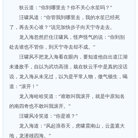
狄云道：“你到哪里去？你不关心水笙吗？”
汪啸风道：“你管我到哪里去，我的水笙已经死
了，再去关心谁？”说完加快步子向天宁寺走去。
龙入海忽然拦住汪啸风，怪声怪气的说：“你到别
处去谁也不管你，到天宁寺去却不成。”
汪啸风不把龙入海看在眼内，要知道他自出道江湖
未逢敌手，自以为武功高强，栽在狄云手中是真的没话
说，龙入海从未见过，以为是平常人物，傲气顿生，喝
道：“滚开！”
龙入海哈哈笑道：“谁敢叫我滚开，就是中原知名
的南四奇也不敢叫我滚开。”
汪啸风冷笑道：“你是谁？”
龙入海道：“风起浪吞天，虎啸震南山，云盖遮大
地，龙潜雄四海。”