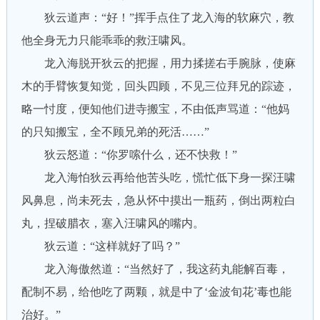
狄云道声：“好！”挥手点住了龙入海的软麻穴，教
他全身无力只能乖乖的救汪啸风。
龙入海脱开狄云的把握，用力揉搓右手腕脉，使麻
木的手臂恢复知觉，回头四顾，不见三位拜兄的踪迹，
略一忖度，便知他们进寺搬宝，不由低声骂道：“他妈
的只知搬宝，全不顾兄弟的死活……”
狄云怒道：“你罗嗦什么，还不快救！”
龙入海怕狄云再给他苦头吃，慌忙低下身一探汪啸
风鼻息，尚未死去，急从怀中摸出一瓶药，倒出两粒白
丸，捏破腊衣，塞入汪啸风的嘴内。
狄云道：“这样就好了吗？”
龙入海傲然道：“当然好了，我这药丸能解百毒，
配制不易，给他吃了两颗，就是中了‘金波旬花’毒也能
治好。”