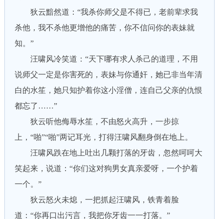
狄云黯然道：“我杀你师父是不得已，老前辈求我
杀他，我不杀他更增他的痛苦，你不信问你的表妹就
知。”
汪啸风冷笑道：“天下哪有求人杀己的道理，不用
说师父一定是你害死的，表妹与你通奸，她已非当年清
白的水笙，她只知护着你这小淫僧，连自己父亲的仇恨
都忘了……”
狄云听他侮辱水笙，不由怒火高升，一步掠
上，“啪”“啪”两记耳光，打得汪啸风翻身倒在地上。
汪啸风跌在地上吐出几颗打落的牙齿，忽然呵呵大
笑起来，说道：“你们这对狗男女真亲爱呀，一个护着
一个。”
狄云怒火未熄，一把抓起汪啸风，铁青着脸
道：“你再口出污言，我把你牙齿一一打落。”