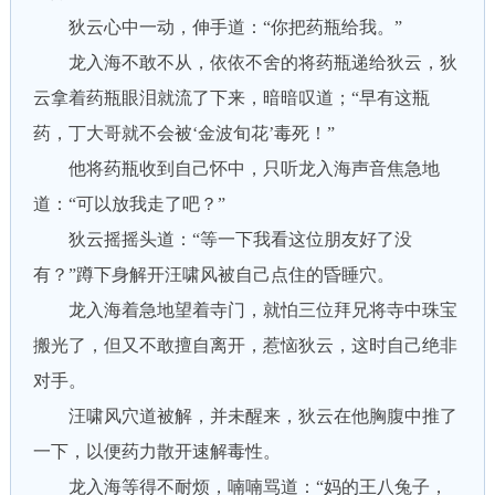
狄云心中一动，伸手道：“你把药瓶给我。”
龙入海不敢不从，依依不舍的将药瓶递给狄云，狄
云拿着药瓶眼泪就流了下来，暗暗叹道；“早有这瓶
药，丁大哥就不会被‘金波旬花’毒死！”
他将药瓶收到自己怀中，只听龙入海声音焦急地
道：“可以放我走了吧？”
狄云摇摇头道：“等一下我看这位朋友好了没
有？”蹲下身解开汪啸风被自己点住的昏睡穴。
龙入海着急地望着寺门，就怕三位拜兄将寺中珠宝
搬光了，但又不敢擅自离开，惹恼狄云，这时自己绝非
对手。
汪啸风穴道被解，并未醒来，狄云在他胸腹中推了
一下，以便药力散开速解毒性。
龙入海等得不耐烦，喃喃骂道：“妈的王八兔子，