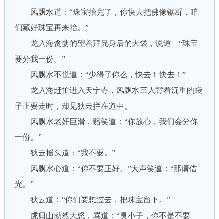
风飘水道：“珠宝抬完了，你快去把佛像锯断，咱
们藏好珠宝再来抬。”
龙入海贪婪的望着拜兄身后的大袋，说道：“珠宝
要分我一份。”
风飘水不悦道：“少得了你么，快去！快去！”
龙入海赶忙进入天宁寺，风飘水三人背着沉重的袋
子正要走时，却见狄云拦在道中。
风飘水老奸巨滑，赔笑道：“你放心，我们会分你
一份。”
狄云摇头道：“我不要。”
风飘水心道：“你不要正好。”大声笑道：“那请借
光。”
狄云道：“你们要想过去，把珠宝留下。”
虎归山勃然大怒，骂道：“臭小子，你不是不要