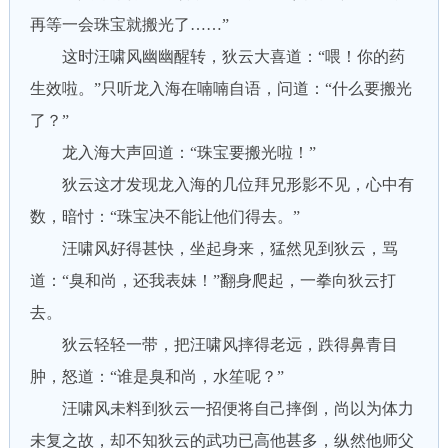
再等一会珠宝就搬光了……”
这时汪啸风幽幽醒转，狄云大喜道：“喂！你的药
生效啦。”只听龙入海在喃喃自语，问道：“什么要搬光
了？”
龙入海大声回道：“珠宝要搬光啦！”
狄云这才发现龙入海的几位拜兄形影不见，心中有
数，暗忖：“珠宝决不能让他们得去。”
汪啸风好得甚快，坐起身来，猛然见到狄云，骂
道：“臭和尚，还我表妹！”翻身爬起，一拳向狄云打
去。
狄云轻轻一带，把汪啸风摔得老远，跌得鼻青目
肿，怒道：“谁是臭和尚，水笙呢？”
汪啸风未料到狄云一招便将自己摔倒，尚以为体力
未复之故，却不知狄云的武功已高他甚多，纵然他师父