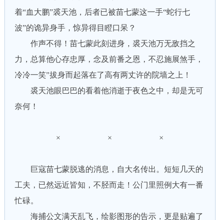
着“血大鹏”裘天池，后者已被苗七蒙这一手“蛇行七
波”的诡异身手，惊异得目瞪口呆？
作声不得！苗七蒙此刻进身，裘天池万无敌挡之
力，总算他心存忠厚，念及前番之恩，不忍施展煞手，
冷冷一笑"拔身而起落在了高有两丈许的院墙之上！
裘天池眼巴巴的看着他消逝于夜色之中，却是无可
奈何！
× × ×
巨寇苗七蒙脱逃的消息，自大名传出。短短几天的
工夫，已然远近皆知，不胫而走！公门里照例大有一番
忙碌。
海捕公文满天乱飞，绘影图形的告示，更是贴遍了