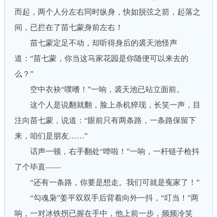
而起，两个人分左右同时纵身，快如脱弦之箭，起落之
间，已拦在了苗七蒙身前左右！
苗七蒙定足不动，却听得身后的裘天池怪声
道：“苗七蒙，你当这马家花园是你随便可以来去的
么？”
空中衣袂“噗嗜！”一响，裘天池已站立面前。
这个人是说翻就翻，脸上杀机猝现，长笑一声，目
注向苗七蒙，说道：“眼前只有两条路，一条路保留下
来，咱们是朋友……”
话声一顿，右手翻处“哗啦！”一响，一杆链子枪抖
了个毕直——
“还有一条路，你要是想走。我们可就是寃家了！”
“勾魂枭”姜平双双手后背着向外一抖，“叮当！”两
响，一对冰铁拐已握在手中，他上前一步，频频冷笑