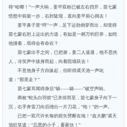
得“哈啷！”一声大响，姜平双粉已被左右挡开，苗七蒙
愤怒中前挺一步，右肘陡现，直向姜平前心捣去！
姜平鼻子里“哼”一声，足下运劲倒穿而出，却觉得
苗七蒙右肘上运出的力道，有如是一柄万钧巨斧，如吃
他撞着，焉得会有命在？
苗七蒙出手之间，已把谢，姜二人逼退，他不思伤
人，冷笑声中拔身而起，向着院墙跃去！
不意他身子方自纵起，但听得裘天池一声叱
道：“那里走？”
苗七蒙耳闻得身后“哧——哧——”破空声响。
两枚“蛇头白羽箭”已并排而至，苗七蒙身子向下一
沉，右手奔雷刀向后绕出一片刀花，“呛！”的一声。
已把一双尺许长每的箭矢劈断在地！“血大鹏”裘天
池狂笑道：“忘恩的小子，看家伙！”