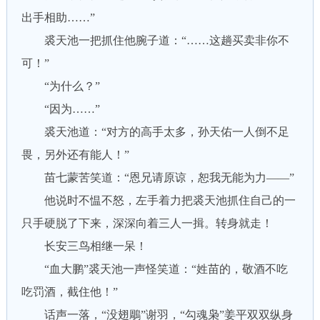
出手相助……”
裘天池一把抓住他腕子道：“……这趟买卖非你不
可！”
“为什么？”
“因为……”
裘天池道：“对方的高手太多，孙天佑一人倒不足
畏，另外还有能人！”
苗七蒙苦笑道：“恩兄请原谅，恕我无能为力——”
他说时不愠不怒，左手着力把裘天池抓住自己的一
只手硬脱了下来，深深向着三人一揖。转身就走！
长安三鸟相继一呆！
“血大鹏”裘天池一声怪笑道：“姓苗的，敬酒不吃
吃罚酒，截住他！”
话声一落，“没翅鵰”谢羽，“勾魂枭”姜平双双纵身