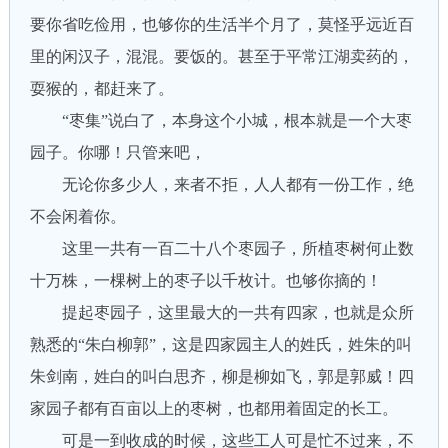
要你省吃俭用，也够你的生活半个月了，莫怪乎远近百
里的闲汉子，混混。要饭的。甚至于平常江湖卖药的，
耍猴的，都赶来了。
“枣集”说白了，本身这个小城，根本就是一个大枣
园子。你哪！只管来吧，
无论你多少人，来者不拒，人人都有一份工作，绝
不会闲着你。
这里一共有一百二十八个枣园子，所植枣树何止数
十万株，一棵树上的枣子以千枚计。也够你摘的！
提起枣园子，这里最大的一共有四家，也就是众所
熟悉的“朱白柳郭”，这是四家园主人的姓氏，姓朱的叫
朱剑南，姓白的叫白思齐，柳是柳如飞，郭是郭威！四
家园子都有百亩以上的枣树，也都用着固定的长工。
可是一到收成的时候，这些工人可是忙不过来，不