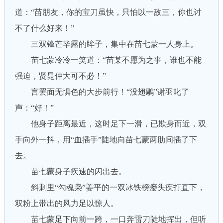
道：“苗朋友，你的宝刀虽快，只怕以一敌三，你也讨
不了什么好来！”
三双锋芒毕露的眸子，集中在苗七蒙一人身上。
苗七蒙冷冷一笑道：“苗某不愿为之事，谁也不能
强迫，贤昆仲大可不必！”
言罢面无惧色的大步前行！“没翅鵰”谢羽叱了
声：“好！”
他身子距离最近，这时足下一滑，已欺身而近，双
手向外一抖，用“血插手”陡地向苗七蒙两肋间插了下
去。
苗七蒙身子疾速的闪出去。
斜刺里“勾魂枭”姜平的一双冰铁榜瘘头疾打直下，
双粉上带出的风力足以惊人。
苗七蒙足下向前一跨，一口奔雷刀陡地挥出，但听