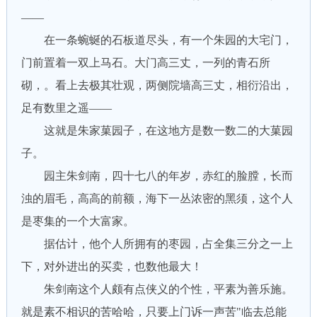
——
在一条蜿蜒的石板道尽头，有一个朱园的大宅门，
门前置着一双上马石。大门高三丈，一列的青石所
砌，。看上去极其壮观，两侧院墙高三丈，相衍沿出，
足有数里之遥——
这就是朱家菓园子，在这地方是数一数二的大菓园
子。
园主朱剑南，四十七八的年岁，赤红的脸膛，长而
浊的眉毛，高高的前额，海下一丛浓密的黑须，这个人
是枣集的一个大富家。
据估计，他个人所拥有的枣园，占全集三分之一上
下，对外进出的买卖，也数他最大！
朱剑南这个人颇有点侠义的个性，平素为善乐施。
就是素不相识的苦哈哈，只要上门诉一声苦"临去总能