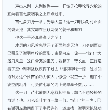
声出人到，人到枪到——一杆链子枪毒蛇寻穴般的
直向着苗七蒙咽喉之上疾点过来。
苗七蒙刀身一举，光华大盛！这一刀明为对付正面
的裘天池，其实却在照顾两侧的姜平和谢羽！
他这一手还真是高明之至！
凌厉的刀风首先劈开了正面的裘天池，刀身侧面却
已照见了谢羽狰狞的面影，由是向左一偏——“哧！”大
股刀风里，这口雪亮的宝刀，卷起了一弯长虹，正好迎
着了空中谢羽猛砍疾挥了过去！谢羽猝吃一惊，这才知
道对方这个姓苗的功力惊人，惊慌中就空一折，翻了个
凌空的勘斗，可受苗七蒙的刀上光华暴长数尺……
这一刀，苗七蒙倒无意取其性命，却也不想轻松的
放过了他。刀光长吐乍收一绞一剪。“哧！”的一声，已
在谢羽左肋间留下了半尺许的一道血槽！谢羽素以轻功