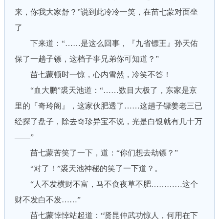
来，你我大家舒？”说到此冷冷一笑，在苗七蒙对面坐
了
下来道：“……是这么回事，『九省镖王』孙天佑
保了一趟子镖，这档子事兄弟你可知道？”
苗七蒙顿时一惊，心内雪然，冷笑不答！
“血大鹏”裘天池道：“……数目大极了，东家是京
里的『奇玲阁』，这家伙肥透了……这趟子镖姜老三已
经探了盘子，除去奇珍异宝不说，光是白银就有几十万
——”
苗七蒙苦笑了一下，道：“你们想去劫镖？”
“对了！”裘天池神秘的笑了一下道？。
“人不发横财不富，马不食夜草不肥…………这个
财不发白不发……”
苗七蒙悻悻站起道：“贤昆仲武功惊人，何用在下