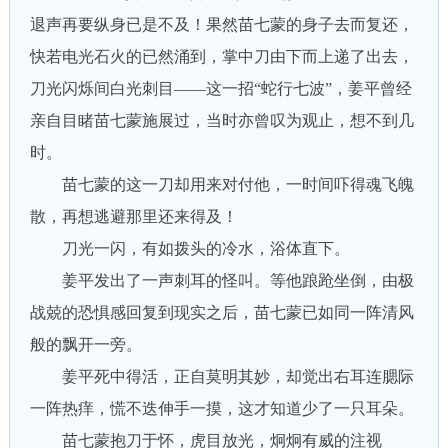
退声再要纵身已是不及！果然苗七蒙的身子去而复还，
快若电光石火的已然涌到，掌中刀由下而上递了出去，
刀光闪烁间白光刺目——这一招“蛇行七波”，姜平曾经
亲自目睹苗七蒙施展过，当时亦曾叹为观止，想不到几
时。
苗七蒙的这一刀却用来对付他，一时间吓得魂飞魄
散，再想逃避那里还来得及！
刀光一闪，有如拨头的冷水，浴体直下。
姜平发出了一声刺耳的怪叫。等他踉跄坐倒，由极
战兢的恐惧感回复到现实之后，苗七蒙已如同一阵清风
般的飘开一旁。
姜平死中得活，正自莫明其妙，却觉出右耳连腮际
一阵热痒，慌不迭伸手一摸，这才知道少了一只耳朵。
苗七蒙抱刀于怀，虎目放光，炯炯有威的注视