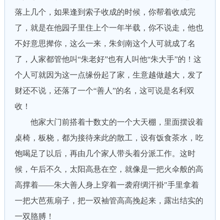
落上几个，如果逢到索子收成的时候，你帮着收成完
了，就是在他园子里住上个一年半载，你不说走，他也
不好意思撵你，这么一来，朱剑南这个人可就成了名
了，人家都管他叫“朱老好”也有人叫他“朱大手”的！这
个人可就因为这一点缘份起了家，生意越做越大，发了
财还不说，还落了一个“善人”的名，这可说是名利双
收！
他家大门前搭着十数丈的一个大天棚，里面摆设着
桌椅，板桡，都为接待来此的散工，设有饭食茶水，吃
饱喝足了以后，再由几个家人带头着分派工作。这时
候，午后不久，太阳高悬在空，就像是一把火伞般的高
高撑着——朱大善人身上穿着一袭府绸汗褂"手里拿着
一把大芭蕉扇子，把一双袖管高高挽起来，露出结实的
一双胳膊！