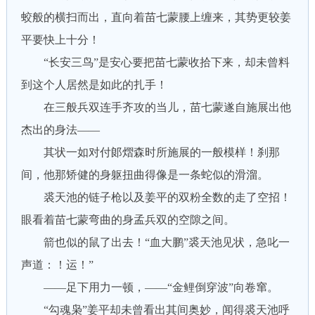
蛟般的横扫而出，直向着苗七蒙腰上缠来，其势更较姜
平要快上十分！
“长安三鸟”是安心要把苗七蒙收拾下来，却未曾料
到这个人居然是如此的扎手！
在三般兵双连手齐攻的当儿，苗七蒙遂自施展出他
杰出的身法——
其状一如对付郞熠森时所施展的一般模样！刹那
间，他那矫健的身躯扭曲得像是一条蛇似的滑溜。
裘天池的链子枪以及姜平的双粉全数的走了空招！
眼看着苗七蒙弯曲的身孟兵双的空隙之间。
箭也似的鼠了出去！“血大鹏”裘天池见状，急叱一
声道：！运！”
——足下用力一顿，——“金鲤倒穿波”向卷窜。
“勾魂枭”姜平却未曾看出其间奥妙，闻得裘天池呼