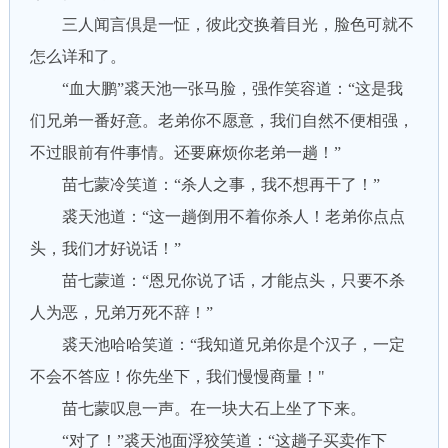
三人闻言倶是一怔，彼此交换着目光，脸色可就不
怎么详和了。
“血大鹏”裘天池一张马脸，强作笑容道：“这是我
们兄弟一番好意。老弟你不愿意，我们自然不便相强，
不过眼前有件事情。还要麻烦你老弟一趟！”
苗七蒙冷笑道：“杀人之事，我不想再干了！”
裘天池道：“这一趟倒用不着你杀人！老弟你点点
头，我们才好说话！”
苗七蒙道：“恩兄你说了话，才能点头，只要不杀
人为恶，兄弟万死不辞！”
裘天池哈哈笑道：“我知道兄弟你是个汉子，一定
不会不答应！你先坐下，我们慢慢商量！"
苗七蒙叹息一声。在一块大石上坐了下来。
“对了！”裘天池面浮狡笑道：“这趟子买卖作下