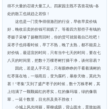
得不大量的召请大量工人。四家园主既不吝啬花钱>各
处的散工也就趋之若惊！
这也是一门竞争得很激烈的行业，早收早卖价钱
好，晚收后卖的价钱可就贱了。等着四方那些子有钱的
枣贩子采够了扬鞭而回时，你的货可就留着自己吃吧！
采枣子也得看时候，早了不熟，晚了太熟，都不能卖上
好价钱，最适宜的时间，只有当中七天的时间，要在七
八天的时间里，把数十万棵枣树打摘干净，谈何容易？
因此，若是人手不足，只有眼睁睁的干看着满树的
红枣落在地，一场雨后，变为腐朽，暴殄天物，莫此为
甚！“枣集”又到了盛产枣子的时候，数十万株枣树，其
上结满了一颗颗嫣红的枣实，红的像玛瑙，绿的像翡
翠，一延十数里，目光所及美不胜收！
小城上风光绮丽，翠柳成荫，背山面水，景致如画