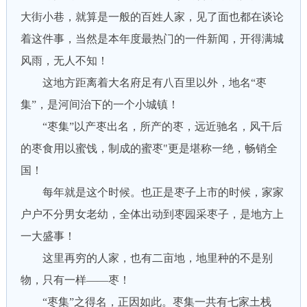
大街小巷，就算是一般的百姓人家，见了面也都在谈论
着这件事，当然是本年度最热门的一件新闻，开得满城
风雨，无人不知！
这地方距离着大名府足有八百里以外，地名“枣
集”，是河间治下的一个小城镇！
“枣集”以产枣出名，所产的枣，远近驰名，风干后
的枣食用以蜜饯，制成的蜜枣"更是堪称一绝，畅销全
国！
每年就是这个时候。也正是枣子上市的时候，家家
户户不分男女老幼，全体出动到枣园采枣子，是地方上
一大盛事！
这里再穷的人家，也有二亩地，地里种的不是别
物，只有一样——枣！
“枣集”之得名，正因如此。枣集一共有七家土栈