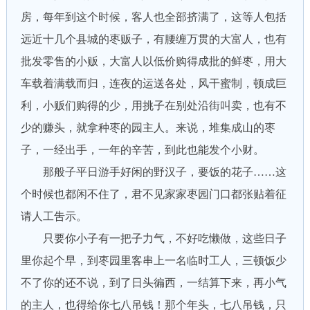
房，每年到这个时候，客人也全部挤满了，这等人包括
远近十几个县城的枣贩子，有腰缠万贯的大富人，也有
批发零售的小贩，大富人以低价购得成批的鲜枣，用大
车载着满载而归，连夜的运送各处，风干蜜制，顿成巨
利，小贩们购得的少，用挑子在别处沿街叫卖，也有不
少的赚头，就拿种枣的园主人。来说，堆集成山的枣
子，一经出手，一年的辛苦，到此也能发个小财。
那般子平日游手好闲的野汉子，要饭的花子……这
个时候也都闲不住了，君不见家家枣园门口都张贴着征
请人工吿示。
只要你小子有一把子力气，不好吃懒做，这些日子
里你起个早，到枣园里客串上一名临时工人，三顿饭少
不了你的还不说，到了日头徧西，一结算下来，再小气
的主人，也得给你七八吊钱！那个年头，七八吊钱，只