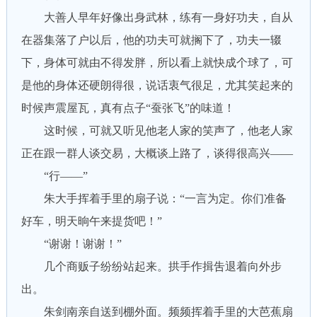
大善人早年好像出身武林，练有一身好功夫，自从
在器集落了户以后，他的功夫可就搁下了，功夫一辍
下，身体可就由不得发胖，所以看上就快成个球了，可
是他的身体还硬朗得很，说话衷气很足，尤其笑起来的
时候声震屋瓦，真有点子“蚕张飞”的味道！
这时候，可就又听见他老人家的笑声了，他老人家
正在跟一群人谈交易，大概谈上路了，谈得很高兴——
“行——”
朱大手挥着手里的扇子说：“一言为定。你们准备
好车，明天晌午来提货吧！”
“谢谢！谢谢！”
几个商贩子纷纷站起来。拱手作揖吿退着向外步
出。
朱剑南亲自送到棚外面。频频挥着手里的大芭蕉扇