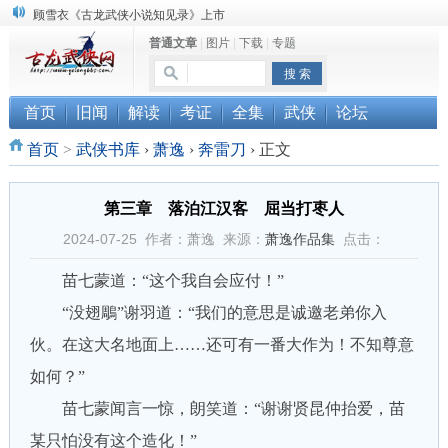
顾雪衣《古龙武侠小说知见录》上市
普通文章
|
图片
|
下载
|
专题
“武侠书库”查缺补漏活动圆满结束
《古龙小说原貌探究》修订版已上市
首页
旧闻
解读
考证
全集
武侠
论坛
首页
>
武侠书库
›
萧逸
›
奔雷刀
›
正文
第三章 落泊江汉客 屈当打枣人
2024-07-25 作者：萧逸 来源：
萧逸作品集
点击：
苗七蒙道：“这个我自会应付！”
“没翅鵰”谢羽道：“我们的意思是诚邀老弟你入
伙。在这大名地面上……还可有一番大作为！不知尊意
如何？”
苗七蒙闻言一惊，朗笑道：“谢谢贤昆仲抬爱，苗
某只怕没有这个造化！”