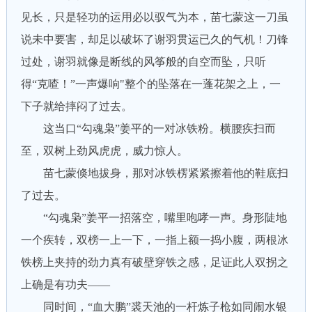
见长，只是轻功的运用必以驭气为本，苗七蒙这一刀虽
说未中要害，却足以破坏了谢羽贯运已久的气机！刀锋
过处，谢羽就像是断线的风筝般的自空而坠，只听
得“克喳！”一声爆响"整个的坠落在一蓬花架之上，一
下子就给摔闷了过去。
这当口“勾魂枭”姜平的一对冰铁粉。横腰疾扫而
至，双树上劲风虎虎，威力惊人。
苗七蒙倏地拔身，那对冰铁楞紧紧擦着他的鞋底扫
了过去。
“勾魂枭”姜平一招落空，嘴里咆哮一声。身形陡地
一个疾转，双榜一上一下，一指上额一捣小腹，两根冰
铁榜上夹持的劲力真有破壁穿铁之感，足证此人双拐之
上确是有功夫——
同时间，“血大鹏”裘天池的一杆炼子枪如同闹水银