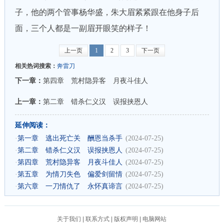
子，他的两个管事杨华盛，朱大眉紧紧跟在他身子后
面，三个人都是一副眉开眼笑的样子！
上一页
1
2
3
下一页
相关热词搜索：
奔雷刀
下一章：
第四章 荒村隐异客 月夜斗佳人
上一章：
第二章 错杀仁义汉 误报挟恩人
延伸阅读：
·
第一章 逃出死亡关 酬恩当杀手
(2024-07-25)
·
第二章 错杀仁义汉 误报挟恩人
(2024-07-25)
·
第四章 荒村隐异客 月夜斗佳人
(2024-07-25)
·
第五章 为情刀失色 偏爱剑留情
(2024-07-25)
·
第六章 一刀情仇了 永怀真谛言
(2024-07-25)
关于我们
|
联系方式
|
版权声明
|
电脑网站