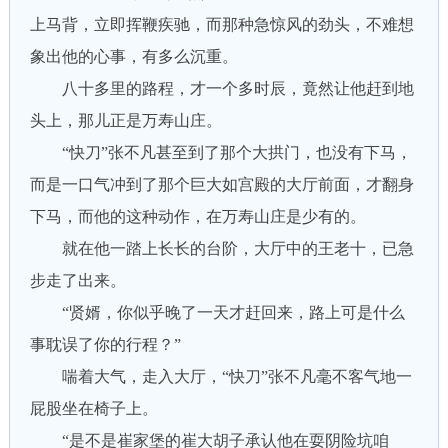
上马背，立即挥鞭疾驰，而那种急惊风的劲头，不难想
象出他的心事，有多么沉重。
八十多里的路程，才一个多时辰，竟然让他赶到地
头上，那儿正是万寿山庄。
“快刀”张不凡甚至到了那个大拱门，也没有下马，
而是一口气冲到了那个巨大如宫殿的大厅前面，才翻身
下马，而他的这种动作，在万寿山庄是少有的。
就在他一踏上长长的台阶，大厅中的王老十，已急
步走了出来。
“贤婿，你似乎晚了一天才赶回来，路上可是什么
事耽误了你的行程？”
喘着大气，走入大厅，“快刀”张不凡毫不客气地一
屁股坐在椅子上。
“是不是崔家堡的崔大胡子承认他在耍阴险坑咱