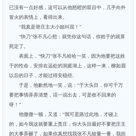
已没有一点好感，这可以从他怒瞪的双目中，几乎向外
冒火的表情上，看得出来。
“我真是替庄主大小姐叫屈！”
“快刀”张不凡心想：就凭你这句话，你姓于的就算
死定了。
表面上，“快刀”张不凡哈哈一笑，因为他要把这姓
于的性命，安排在远处的洞庭湖上，这样一来，柳如眉
以后的日子，才能过得安稳些。
于是，他歉然地一笑，说：“于大头目，你可千万
要把事情弄弄清楚，话一说出去，可是收不回来的
呀！”
他微微一顿，又道：“我可是路过此地，才碰上
的，如今我这就要重上贵庄，你大头目最好不要把庄主
的大事弄砸了，如果你真想找我张不凡较量一番，我担