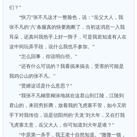
们？”
“快刀”张不凡这才一整脸色，说：“岳父大人，我
张不凡的‘六’条腿真的快要跑断了．当初这消息一入我
耳朵，还真叫我热乎上好一阵子，可是我若知道有人在
这中间玩弄手段，说什么我也不参加。”
“怎么回事，你说明白些。”
“还有什么可说的？我看搞来搞去，受害的可能是
我鸡公山的张不凡。”
“贤婿这话是什么意思？”
“我张不凡糊里糊涂地就在这君山到江陵，江陵到
君山的，来回穷折腾，放着我的飞虎寨不管，如今又听
手下对我传信，说是信阳州的‘天龙’刘大年，又在打我
飞虎寨主意，岳父大人，你可知道刘大年是谁？”
“中原第一杀手，我王老十自然知道。”微微一顿，