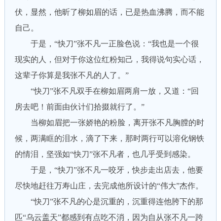
伏，显然，他昕了柳如眉的话，已是热血沸腾，而不能
自己。
于是，“快刀”张不凡一正脸色说：“我也是一个很
现实的人，但对于你这位红粉知己，我得说句实心话，
这辈子你算是我张不凡的人了。”
“快刀”张不凡双手在柳如眉两肩一放，又道：“回
房去吧！前面由伙计们拾掇就行了。”
当柳如眉把一张娇艳的粉脸，离开张不凡胸膛的时
候，两满眶的泪水，滴了下来，那时两行可以溶化钢铁
的情泪，坚强如“快刀”张不凡者，也几乎受到感染。
于是，“快刀”张不凡一咬牙，快步走出店去，他要
尽快地赶往万寿山庄，去完成他所设计的“伟大”杰作。
“快刀”张不凡的心是沉重的，沉重得连他胯下的那
匹“乌云盖天”都感到有点吃不消，因为自从张不凡一跨