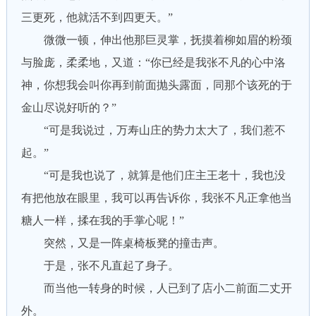
三更死，他就活不到四更天。”
微微一顿，伸出他那巨灵掌，抚摸着柳如眉的粉颈
与脸庞，柔柔地，又道：“你已经是我张不凡的心中洛
神，你想我会叫你再到前面抛头露面，同那个该死的于
金山尽说好听的？”
“可是我说过，万寿山庄的势力太大了，我们惹不
起。”
“可是我也说了，就算是他们庄主王老十，我也没
有把他放在眼里，我可以再告诉你，我张不凡正拿他当
糖人一样，揉在我的手掌心呢！”
突然，又是一阵桌椅板凳的撞击声。
于是，张不凡直起了身子。
而当他一转身的时候，人已到了店小二前面二丈开
外。