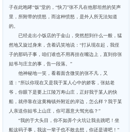
子在此咆哮“饭”堂的，“快刀”张不凡在他那坦然的笑声
里，所附带的愤怒，而这种愤怒，是外人所无法知道
的。
已经走出小饭店的于金山，突然想到什么一般，猛
然地又旋过身来，含着讥笑地说：“打从现在起，我侄
子的那码子事，咱们谁也不用再挂在嘴边上，直到你张
姑爷与庄主的事，告一段落。”
他神秘地一笑，看着面含微笑的张不凡，又
道：“所以你现在又是我于某人心中的娇客，张姑老
爷，你眼下是要上江陵万寿山庄，正好我于某人的快
船，就停靠在这黄梅镇外附近的岸边，怎么样？我于某
人亲送你姑爷上山庄，你可愿意大驾光临？”
“我的于大头目，你不如弄个火坑让我去跳吧！坐
船这码子事，我这一辈子也不敢去想，你还是请吧！”