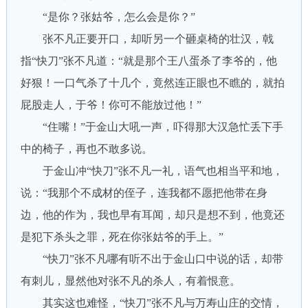
“是你？张姑爷，怎么会是你？”
张不凡正要开口，却听另一个砸桌椅的壮汉，戟
指“快刀”张不凡道：“就是那个王八蛋杀了李爷的，他
好狠！一口气杀了十几个，竟然连正眼也不瞧的，就拍
屁股走人，于爷！你可不能放过他！”
“住嘴！”于金山大吼一声，吓得那大汉急忙丢下手
中的椅子，再也不敢多说。
于金山冲“快刀”张不凡一礼，语气也相当平和地，
说：“我那个不成材的侄子，连我都不愿把他带在身
边，他的作为，我也早有耳闻，却只是想不到，他竟还
是犯下杀头之罪，死在你张姑爷的手上。”
“快刀”张不凡哪有听不出于金山口中说的话，却带
有刺儿，显然他对张不凡的杀人，有着恨意。
其实这也难怪，“快刀”张不凡与万寿山庄的交情，