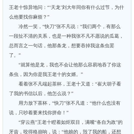
王老十惊异地问：“‘天龙’刘大年同你有什么过节，为什
么他要找你麻烦？”
冷然一笑，“快刀”张不凡说：“我们两个，有那么
一段扯不清的关系，也是一种我张不凡不愿说的瓜葛，
总而言之一句话，他那条龙，想要吞掉我这条虫罢
了。”
“就算他是龙，我也不会让他那么容易地吞了你这
条虫，因为你是我王老十的女婿。”
看着张不凡端起茶杯，王老十又道：“崔大胡子看
了我的书信以后，他怎么说？”
用力放下茶杯，“快刀”张不凡道：“他什么也没有
说，只吵着要来找你拼命！”
“穿云燕”王老十瞪着如炬双目，满嘴“各自为政”的
牙齿，咬得格崩响，说：“他娘的，毁了我的船，还想