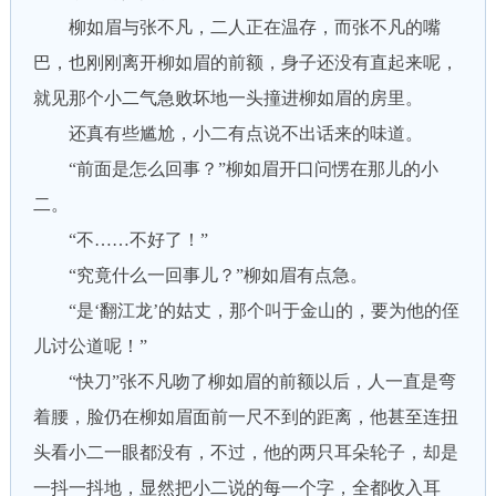
柳如眉与张不凡，二人正在温存，而张不凡的嘴
巴，也刚刚离开柳如眉的前额，身子还没有直起来呢，
就见那个小二气急败坏地一头撞进柳如眉的房里。
还真有些尴尬，小二有点说不出话来的味道。
“前面是怎么回事？”柳如眉开口问愣在那儿的小
二。
“不……不好了！”
“究竟什么一回事儿？”柳如眉有点急。
“是‘翻江龙’的姑丈，那个叫于金山的，要为他的侄
儿讨公道呢！”
“快刀”张不凡吻了柳如眉的前额以后，人一直是弯
着腰，脸仍在柳如眉面前一尺不到的距离，他甚至连扭
头看小二一眼都没有，不过，他的两只耳朵轮子，却是
一抖一抖地，显然把小二说的每一个字，全都收入耳