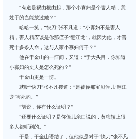
“有道是祸由根由起，那个小寡妇是个害人精，我
姓于的岂能放过她？”
哈哈一笑，“快刀”张不凡道：“小寡妇不是害人
精，害人精应该是你那侄子‘翻江龙’，就因为他，才害
死十多条人命，这与人家小寡妇何干？”
他在于金山的一怔间，又道：“于大头目．你知道
小寡妇的丈夫是怎么死的？”
于金山更是一愣。
就听“快刀”张不凡接道：“是被你那宝贝侄儿‘翻江
龙’害死的。”
“胡说，你有什么证明？”
“还要什么证明？是你侄儿亲口说的，黄梅镇上很
多人都听到的。”
于是，于金山语结了，但他似是对于“快刀”张不凡