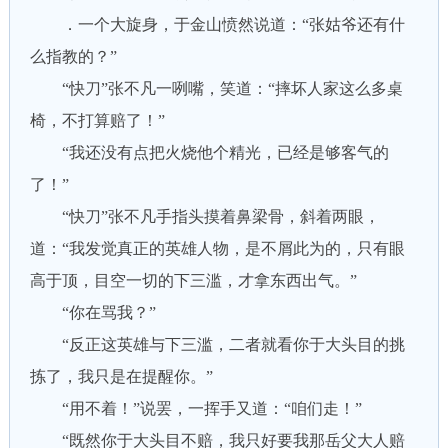
．一个大旋身，于金山愤然说道：“张姑爷还有什
么指教的？”
“快刀”张不凡一咧嘴，笑道：“摔坏人家这么多桌
椅，不打算赔了！”
“我还没有点把火烧他个精光，已经是够客气的
了！”
“快刀”张不凡手指头摸着鼻梁骨，斜着两眼，
道：“我发觉真正的英雄人物，是不屑此为的，只有眼
高于顶，目空一切的下三滥，才拿东西出气。”
“你在骂我？”
“反正这英雄与下三滥，二者就看你于大头目的挑
拣了，我只是在提醒你。”
“用不着！”说罢，一挥手又道：“咱们走！”
“既然你于大头目不赔，我只好要我那岳父大人赔