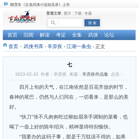
顾雪衣《古龙武侠小说知见录》上市
普通文章
|
图片
|
下载
|
专题
“武侠书库”查缺补漏活动圆满结束
《古龙小说原貌探究》修订版已上市
首页
旧闻
解读
考证
全集
武侠
论坛
首页
>
武侠书库
›
辛弃疾
›
江湖一条虫
›
正文
七
2023-02-23 作者：辛弃疾 来源：
辛弃疾作品集
点击：
四月上旬的天气，在江南依然是百花齐放的时节，
春神的尾巴，仍然与人们同在，一切看来，是那么的美
好。
“快刀”张不凡匆匆吃过柳如眉亲手调制的菜肴，也
喝了一壶上好的陈年绍兴，精神显得特别愉快。
“我要办的这码子事，那是千万耽误不得的，如果