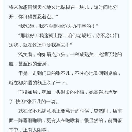
将来你想同我天长地久地黏糊在一块儿，短时间地分
开，你可得要忍着点。”
“我知道，我不会阻挡你去办正事的！”
“那就好！我这就上路，咱们老规矩，你不必出门
送我，就在这屋中等我离去！”
浅笑着，柳如眉点点头，一种成熟美，充满了她的
脸，甚至她的全身。
于是，走到门口的张不凡，不甘心地又回到桌前，
就在柳如眉的额上亲了一下。
而柳如眉，犹如一头温柔的小猫，她高兴地承受
了“快刀”张不凡的一吻。
就在张不凡满意地正要离开的时候，突然间，店前
面一阵噼噼啪啪，更有人在咆哮着，很显然的，前面饭
堂中，正有人闹事。