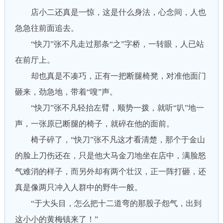
店小二还真是一惊，这是什么身法，心念间，人也
急急往前面追去。
“快刀”张不凡走过那条“之”字桥，一转眼，人已站
在前厅上。
却也真是不凑巧，正有一把断腿椅凳，对准他面门
砸来，劲急地，带着“嗖”声。
“快刀”张不凡轻抬左臂，顺势一拨，就听“叭”地一
声，一张原已断腿的椅子，就碎在他的面前。
椅子碎了，“快刀”张不凡这才看清楚，那个于金山
的脸上刀伤还在，只是他大马金刀地坐在店中，满脸怒
气难消的样子，而另外却有两个壮汉，正一阵打砸，还
真是像两只冲入人群中的野牛一般。
“于大头目，怎么把十二道弯的那股子怨气，出到
这小小的黄梅镇来了！”