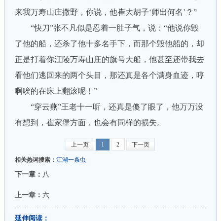
来我万寿山庄撒野，你说，他崔大胡子‘师出何名’？”
“快刀”张不凡似是忍着一肚子气，说：“他说你毁
了他的船，还杀了他十多名手下，而那个毁他船的，却
正是打着你江陵万寿山庄的旗号大船，他甚至还带我去
看他们逃回来的两个头目，那还真是各个满身血迹，哼
啊唉的在床上翻滚呢！”
“穿云燕”王老十一听，还真是傻了眼了，他万万没
有想到，崔家堡方面，也会有同样的损失。
上一页
1
2
下一页
相关热词搜索：
江湖一条虫
下一章：
八
上一章：
六
延伸阅读：