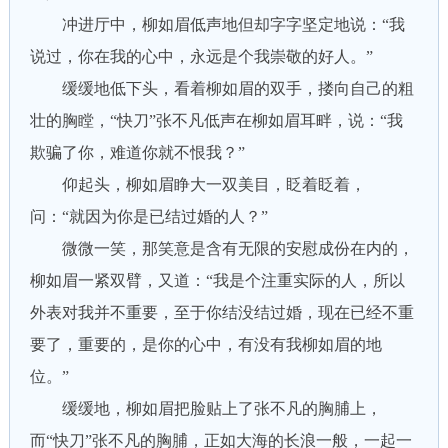
冲进厅中，柳如眉低声地但却字字坚定地说：“我
说过，你在我的心中，永远是个我崇敬的好人。”
缓缓地低下头，看着柳如眉的双手，搂向自己的粗
壮的胸瞠，“快刀”张不凡低声在柳如眉耳畔，说：“我
欺骗了你，难道你就不恨我？”
仰起头，柳如眉睁大一双美目，眨着眨着，
问：“就因为你是已结过婚的人？”
微微一笑，那笑意是含有无限的安慰成份在内的，
柳如眉一紧双臂，又道：“我是个注重实际的人，所以
外表对我并不重要，至于你结没结过婚，现在已经不重
要了，重要的，是你的心中，有没有我柳如眉的地
位。”
缓缓地，柳如眉把脸贴上了张不凡的胸脯上，
而“快刀”张不凡的胸脯，正如大海的长浪一般，一起一