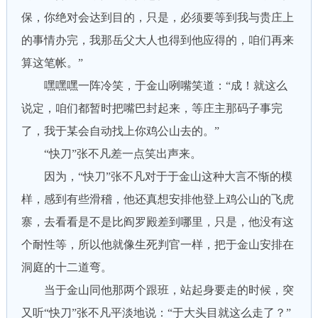
保，你绝对会达到目的，只是，必须要等到我与贵庄上
的事情办完，我那岳父大人也得到他应得的，咱们再来
算这笔帐。”
嘿嘿嘿一阵冷笑，于金山咧嘴笑道：“成！就这么
说定，咱们都暂时把嘴巴封起来，等庄主那码子事完
了，我于某会自动找上你鸡公山去的。”
“快刀”张不凡差一点笑出声来。
因为，“快刀”张不凡对于于金山这种大言不惭的模
样，感到有些滑稽，他还真想安排他登上鸡公山的飞虎
寨，去看看是不是比阎罗殿差到哪里，只是，他没有这
个耐性等，所以他就像生死判官一样，把于金山安排在
洞庭的十二道弯。
当于金山同他那两个跟班，站起身要走的时候，突
又听“快刀”张不凡平淡地说：“于大头目就这么走了？”