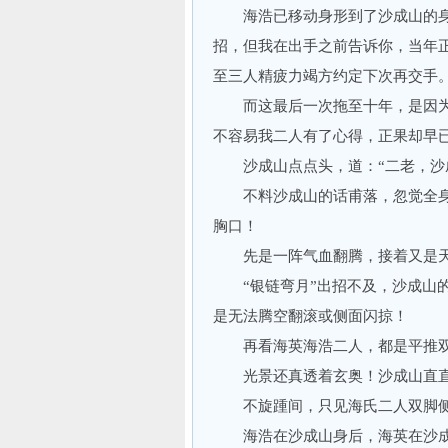
海浩已移动身形到了沙成山的身后
招，但我在出手之前告诉你，当年
至三人精疲力竭方约定下次再交手
而这最后一次拖至十年，是因为
不容易我二人有了心得，正果却早
沙成山点点头，道：“二老，沙成
不料沙成山的话甫落，忽觉全身
胸口！
先是一阵气血翻腾，接着又是天
“银链弯月”出招不及，沙成山的
是无法腾空翻滚或侧面闪掠！
再看海英海浩二人，都是平推双
光景还真透着玄奥！沙成山直直
不旋踵间，只见海氏二人双脚侧
海浩在沙成山身后，海英在沙成