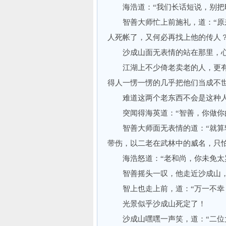
海浩道：“我们长话短说，别把
智善大师忙上前施礼，道：“原来
人死帐了，又何必再找上他的传人
沙成山面无表情的站在那里，心
江湖上不少倚老卖老的人，更有
得人一愣一愣的几乎把他们当成不
难道这两个老东西不会是这种
突闻得海英道：“智善，你做你的
智善大师面无表情的道：“就算较
带伤，以二老在武林中的威名，只怕
海浩怒道：“老和尚，你未免太
智善摇头一叹，他走近沙成山，道
智上也走上前，道：“万一不幸，
光景似乎沙成山死定了！
沙成山嘿嘿一声笑，道：“二位大