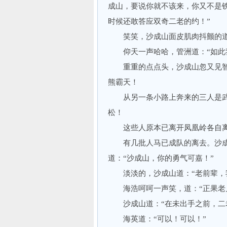
成山，要说你就不该来，你又不是
时候还敢答应双奇二老的约！”
笑笑，沙成山面皮肌肉抖颤的道：
仰天一声哈哈，管洲道：“如此我
重重的点点头，沙成山忽又见智
熊霸天！
从另一条小路上奔来的三人是武当
松！
这些人原本已离开凤凰岭各自离
有几批人马已成队的离去。沙成山
道：“沙成山，你的勇气可嘉！”
淡淡的，沙成山道：“老前辈，我
海浩呵呵一声笑，道：“正果老儿
沙成山道：“在未出手之前，二老
海英道：“可以！可以！”