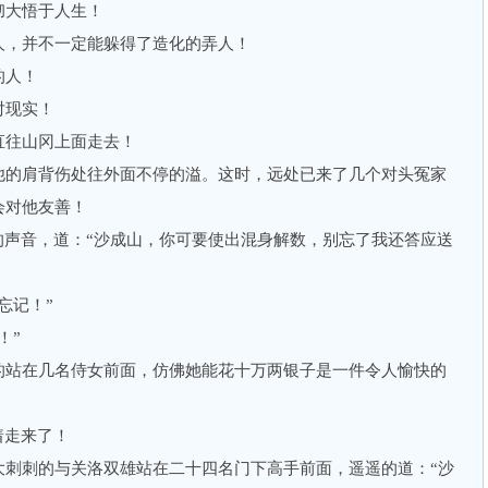
大悟于人生！
，并不一定能躲得了造化的弄人！
的人！
现实！
往山冈上面走去！
的肩背伤处往外面不停的溢。这时，远处已来了几个对头冤家
会对他友善！
声音，道：“沙成山，你可要使出混身解数，别忘了我还答应送
忘记！”
！”
站在几名侍女前面，仿佛她能花十万两银子是一件令人愉快的
着走来了！
刺的与关洛双雄站在二十四名门下高手前面，遥遥的道：“沙