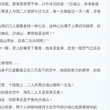
面。那海英双臂平伸，口中冷沉的道：“沙成山，你准备接
正果老人与我二人曾拼斗过九次，每一次都超过一天一夜，且每
。
我们三人都要参悟一种心法，这种心法属于上乘武功精萃。好
已物化。沙成山，事情就是这样！”
山理会，且请二位出招吧！”
一颤，背上好像受了重推，他未及旋身，忽觉一股罡气已压在
旋地转……
身子已虚飘着立在三尺高下的空中，他四肢努力的撑弹，但就
臂，十指朝上，二人距离沙成山都有一丈远！
的悬在空中，海氏二人又是双掌互推！
走，但双掌还是平推向沙成山！
山前面，两个人的移动使得立在空中的沙成山也跟着移动起