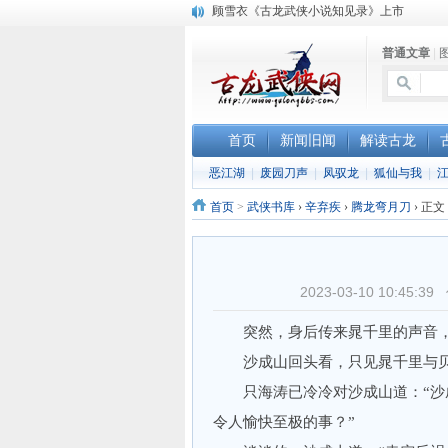
顾雪衣《古龙武侠小说知见录》上市
“武侠书库”查缺补漏活动圆满结束
普通文章
|
《古龙小说原貌探究》修订版已上市
首页
新闻旧闻
解读古龙
恶江湖
|
废园刀声
|
凤驭龙
|
狐仙与我
|
首页
>
武侠书库
›
辛弃疾
›
腾龙弯月刀
›
正文
2023-03-10 10:4
突然，身后传来晁千里的声音，道
沙成山回头看，只见晁千里与贝
只海涛已冷冷对沙成山道：“沙成
令人愉快至极的事？”