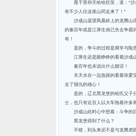
晁干里仰天哈哈狂笑，道：“沙成
有不少人往这座山冈走来了！”
沙成山遥望凤凰岭上的龙腾山庄
的秦百年或是江厚生俱已失去争霸
有！
是的，争斗的过程是艰辛与险恶
江厚生还是眼睁睁的看着沙成山
秦百年也未说出什么狠话！
关天水在一边急躁的看着张爱宝
去了报仇的雄心！
是的，辽北黑龙堡的哈氏父子分
士，也只有近百人以大车拖着许多
沙成山此时心中想着：斗争的目
黑龙堡得到了什么？
不错，到头来还不是与龙腾虎跃