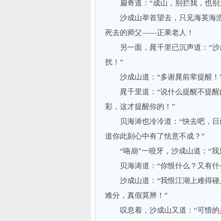
扁奇道：“成山，别拦我，也别为
沙成山举首望去，只见海英海浩
死去的师父——正果老人！
另一面，晁千里已沉声道：“沙成
扰！”
沙成山道：“多谢晁前辈提醒！
晁千里道：“说什么提醒不提醒的
彩，这才提醒你的！”
贝海涛也冷冷道：“快去吧，日已
道你此刻心中有了怯意不成？”
“咯崩”一咬牙，沙成山道：“我
贝海涛道：“你恨什么？又有什
沙成山道：“我恨江湖上难得碰上
难分，真假莫辨！”
叹息着，沙成山又道：“可惜的是