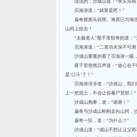
淡淡的，沙成山道：“幸灾乐祸
贝海涛道：“就算是吧！”
扁奇摇摇头叹惜。海英已与海浩
山冈上掠去！
“太极老人”晁千里惊奇的道：“天
贝海涛道：“二老功夫深不可测，
沙成山重重的看了贝海涛一眼，道
晁千里突然沉声道：“放心去干吧
是‘口斗’了！”
贝海涛冷冷道：“沙成山，我们以
上一把泥土，不会让你暴尸荒郊！”
沙成山抱拳，道：“谢谢！”
扁奇与沙成山刚刚走向山冈，沙成
扁奇一怔，道：“为什么？”
沙成山道：“成山不想让义父再看