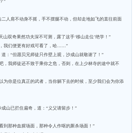
？”
二人肩不动身不摇，手不摆腿不动，但却走地如飞的直往前面
山双奇果然功夫深不可测，露了这手‘移山走位’绝学！”
我们便更有好戏可看了，哈……”
：“但愿贝兄师徒只作壁上观，沙成山就敬谢了！”
，我师徒还不致于乘你之危，否则，在上少林寺的途中就不
为你是位真正的武者，当你躺下去的时候，至少我们会为你添
山已拦住扁奇，道：“义父请留步！”
到那种血腥场面，那种令人作呕的厮杀场面！”