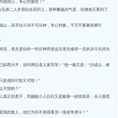
我担心，专心对敌吧！”
兄弟二人并肩站在高冈上，那种飘逸的气度，仿佛他又看到了
山，高手比斗决不可分神，专心对敌，千万不要被俗事打
”
话，老夫是怕你一时分神而使这次老夫难得一见的决斗失掉光
斜西大半，别叫两位老人家苦等！”他一顿又造：“沙成山，难
只是感到可恨又可惜！”
么可惜的？”
真正的君子，而龌龊小人往往又是戴着一副假面具，令人善恶
我的敌人，他们为何不来观看另一场龙争虎斗！”