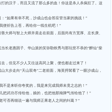
铁打的汉子，而且又流了那么多的血！你这是杀人杀疯狂了。这
“如果有幸不死，沙成山也会答应管当家的挑战！”
便祈告上苍，再给你一线生机吧！”
善大师与智上大师并肩走在前面，后面尚有方宽厚、左长庚、
长老惠因子、华山派的笑弥勒铁秀与那玩世不恭的“醉仙”柴
去，但见不少人又往这高冈上聚，便也都走过来了！
大步走向“天山双奇”二老前面，海英捋髯看了一眼沙成山，
不是来听你夸奖的，我是来完成我师未竟之志的！”
把武功尽传给他，娘的，也把他那拗脾气传给他了！”
可否再细说一遍与我师正果老人之间的纠葛？”