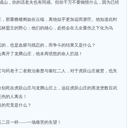
山，你的话老夫也有同感。但你千万不要惋惜什么，因为已经
，那重檐楼阁如在云端，离他似乎更加远而渺茫。他知道此时
武林盟主的野心；他们的雄心，必然会在儿女重伤之下化为乌
的，也是血腥与残忍的，而争斗的结果又是什么？
离开了龙腾山庄，他未再愤怒的命人拦战！
与药老子二老救治秦楚与秦红二人，对于虎跃山庄被焚，也失
别死在虎跃山庄与龙腾山庄上，远征虎跃山庄的黑龙堡数百武
死伤的人离去！
的究竟是什么？
二庄一样——一场痛苦的失望！