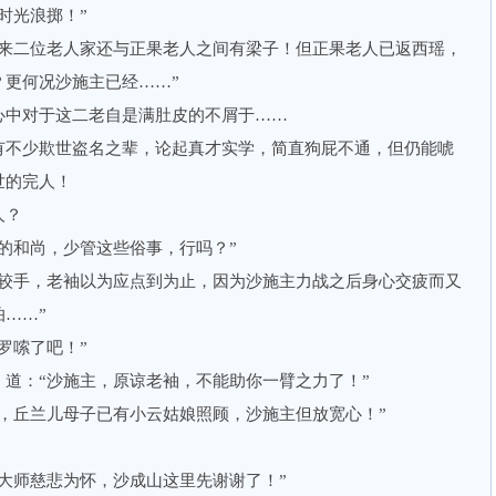
时光浪掷！”
二位老人家还与正果老人之间有梁子！但正果老人已返西瑶，
？更何况沙施主已经……”
中对于这二老自是满肚皮的不屑于……
不少欺世盗名之辈，论起真才实学，简直狗屁不通，但仍能唬
世的完人！
人？
和尚，少管这些俗事，行吗？”
手，老袖以为应点到为止，因为沙施主力战之后身心交疲而又
……”
罗嗦了吧！”
：“沙施主，原谅老袖，不能助你一臂之力了！”
丘兰儿母子已有小云姑娘照顾，沙施主但放宽心！”
师慈悲为怀，沙成山这里先谢谢了！”