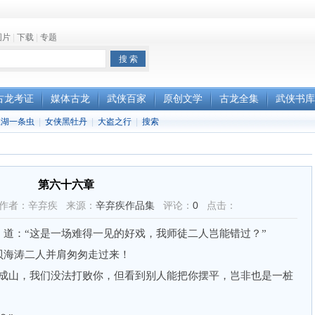
图片
|
下载
|
专题
古龙考证
媒体古龙
武侠百家
原创文学
古龙全集
武侠书库
江湖一条虫
|
女侠黑牡丹
|
大盗之行
|
搜索
第六十六章
5:39 作者：辛弃疾 来源：
辛弃疾作品集
评论：
0
点击：
：“这是一场难得一见的好戏，我师徒二人岂能错过？”
海涛二人并肩匆匆走过来！
山，我们没法打败你，但看到别人能把你摆平，岂非也是一桩