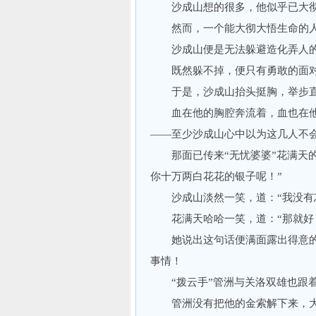
沙成山想的很多，他似乎已大彻
然而，一个能大彻大悟生命的人
沙成山便是无法躲避造化弄人
既然躲不掉，便只有勇敢的面对
于是，沙成山抬头挺胸，举步直
血在他的胸腔奔流着，血也在他
——至少沙成山心中以为这几人不
那面已传来“无忧婆婆”花满天的
你十万两白花花的银子呢！”
沙成山淡然一笑，道：“我没有
花满天哈哈一笑，道：“那就好
她说出这句话便满面露出得意的
事情！
“拨云手”管洲与关洛双雄也跟
管洲没有把他的金索解下来，大刺