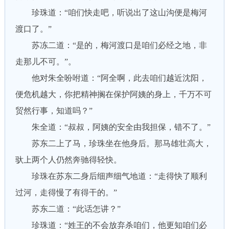
珍珠道：“咱们快走吧，听说出了这山沟便是梅河
渡口了。”
苏冻二道：“是的，梅河渡口是咱们必经之地，非
走那儿不可。”。
他对朱全吩咐道：“阿全啊，此去咱们越近沈阳，
便危机越大，你把精神搁在保护阿姨的身上，千万不可
贸然行事，知道吗？”
朱全道：“叔叔，阿姨的安全由我担保，错不了。”
苏东二上了马，珍珠坐在他身后。那马雄壮高大，
驮上两个人仍然奔驰得轻快。
珍珠在苏东二身后细声细气地道：“走得快了顺利
过河，走得慢了有得干的。”
苏东二道：“此话怎讲？”
珍珠道：“姓王的不会放弃杀咱们，他更知咱们必