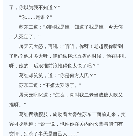
了，你以为我不知道？”
“你……是谁？”
苏东二道：“别问我是谁，知道了我是谁，今天你
二人死定了。”
屠天云大怒，再吼：“听听，你呀！老超度你听到
了吗？他才多大呀，咱们纵横北五省的时候，他在哪儿
呀，娘的，后浪推前浪推得也太快了吧？”
葛红却笑笑，道：“你是何方人氏？”
苏东二道：“不嫌太罗嗦了。”
屠天云吼叱道：“怎么，真叫我二老当成糖人吹又
捏呀。”
葛红摆动腰肢，旋动着大臀往苏东二面前走来，笑
容可掬地道：“说一说，也许你在关内的长辈与咱们有
交情，别杀了半天是自己人……”