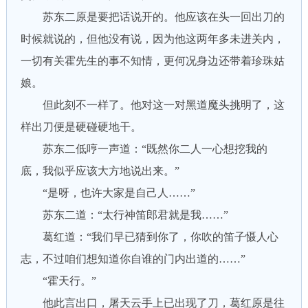
苏东二原是要把话说开的。他应该在头一回出刀的
时候就说的，但他没有说，因为他这两年多未进关内，
一切有关霍先生的事不知情，更何况身边还带着珍珠姑
娘。
但此刻不一样了。他对这一对黑道魔头挑明了，这
样出刀便是硬碰硬地干。
苏东二低哼一声道：“既然你二人一心想挖我的
底，我似乎应该大方地说出来。”
“是呀，也许大家是自己人……”
苏东二道：“太行神笛郎君就是我……”
葛红道：“我们早已猜到你了，你吹的笛子慑人心
志，不过咱们想知道你自谁的门内出道的……”
“霍天行。”
他此言出口，屠天云手上已出现了刀，葛红原是往