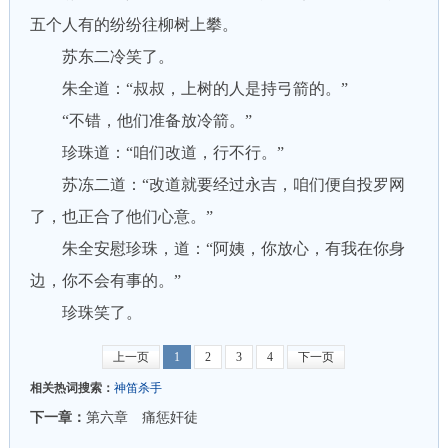
五个人有的纷纷往柳树上攀。
苏东二冷笑了。
朱全道：“叔叔，上树的人是持弓箭的。”
“不错，他们准备放冷箭。”
珍珠道：“咱们改道，行不行。”
苏冻二道：“改道就要经过永吉，咱们便自投罗网
了，也正合了他们心意。”
朱全安慰珍珠，道：“阿姨，你放心，有我在你身
边，你不会有事的。”
珍珠笑了。
上一页
1
2
3
4
下一页
相关热词搜索：
神笛杀手
下一章：
第六章 痛惩奸徒