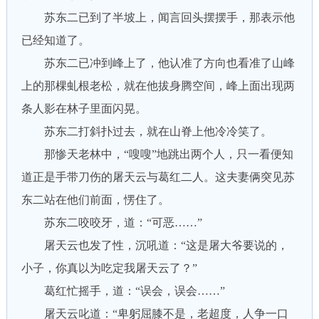
苏东二已到了半坡上，闻言回头摆摆手，那表示他
已经知道了。
苏东二已冲到峰上了，他认准了方向也看准了山峰
上的那棵虬根老松，就在他拔身腾空间，峰上面出现两
条人影在林子里面闪晃。
苏东二打斜扑过去，就在山脊上他冷冷笑了。
那惨天老林中，“嗖嗖”地跳出两个人，只一看便知
道正是手带刀伤的屠天云与葛红二人。这夫妻俩突见苏
东二站在他们前面，愣住了。
苏东二咬咬牙，道：“可恶……”
屠天云也发了性，沉吼道：“这是屠大爷要说的，
小子，你真以为吃定我屠天云了？”
葛红忙摇手，道：“误会，误会……”
屠天云叱道：“卑躬屈膝不是，老超度，人争一口