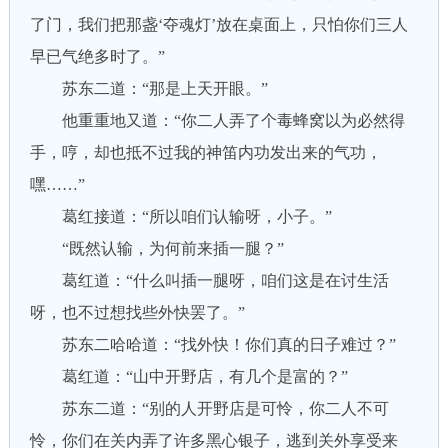
了门，我们把那盏‘夺魂灯’放在桌面上，只怕你们三人
早已气绝多时了。”
苏东二道：“那是上天开眼。”
他重重地又道：“你二人弄了个毒蜂窝以为必然得
手，哼，却也抵不过我的神笛内功发出来的气功，
嘿……”
葛红接道：“所以咱们认输呀，小子。”
“既然认输，为何前来插一腿？”
葛红道：“什么叫插一腿呀，咱们这是在讨生活
呀，也不过想找些外快罢了。”
苏东二哈哈道：“找外快！你们真的日子难过？”
葛红道：“山中开野店，有几个是富的？”
苏东二道：“别的人开野店是可怜，你二人不可
怜，你们在关内弄了许多黑心银子，逃到关外享受来