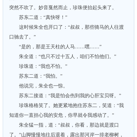
突然不吹了。妙音戛然而止，珍珠便抬起头来了。
苏东二道：“真快呀！”
这时候朱全也开口了：“叔叔，那些骑马的人往渡
口驰去了。”
“是的，那是王天柱的人马……嘿……”
朱全道：“也只不过十五人，咱们不怕他们。”
珍珠道：“我也不怕。”
苏东二道：“我怕。”
他说完，朱全也一惊。
苏东二接道：“我是怕会伤到我的心肝宝贝呀。”
珍珠格格笑了。她更紧地抱住苏东二，笑道：“我
知道你一直担心我的安危，你早就令我感动了。”
朱全猛一指，道：“叔叔，你看，那边就是渡口
了。”山脚慢慢地往后退着，露出那河岸一排老柳树，