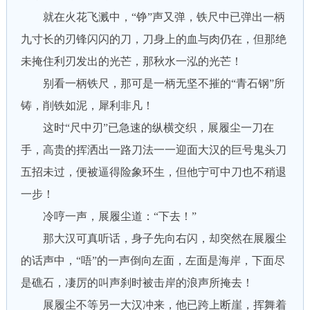
就在火花飞溅中，“铮”声又弹，铁尺中已弹出一柄
九寸长的刃锋闪闪的刀，刀身上的血与肉仍在，但那绝
未掩住利刃发出的光芒，那秋水一泓的光芒！
别看一柄铁尺，那可是一柄无坚不摧的“青石钢”所
铸，削铁如泥，犀利非凡！
这时“尺中刃”已急速的纵横交织，展履尘一刀在
手，高贵的挥洒出一路刀法一一迎面大汉的巨号鬼头刀
五招未过，便被逼得险象环生，但他宁可中刀也不稍退
一步！
冷哼一声，展履尘道：“下去！”
那大汉可真听话，身子先向右闪，却突然在展履尘
的话声中，“唔”的一声倒向左面，左面是海岸，下面尽
是礁石，凄厉的叫声刹时被击岸的浪声所掩去！
展履尘不等另一大汉冲来，他已跨上断崖，挥舞着