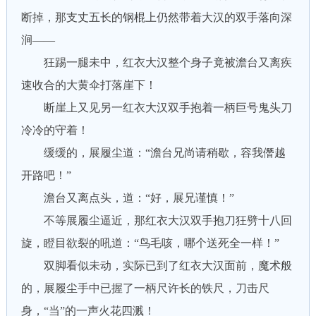
断掉，那支丈五长的钢棍上仍然带着大汉的双手落向深
涧——
狂踢一腿未中，红衣大汉整个身子竟被澹台又离疾
速收合的大黄伞打落崖下！
断崖上又见另一红衣大汉双手抱着一柄巨号鬼头刀
冷冷的守着！
缓缓的，展履尘道：“澹台兄尚请稍歇，容我僭越
开路吧！”
澹台又离点头，道：“好，展兄谨慎！”
不等展履尘逼近，那红衣大汉双手抱刀狂劈十八回
旋，瞪目欲裂的吼道：“鸟毛咳，哪个送死全一样！”
双脚看似未动，实际已到了红衣大汉面前，魔术般
的，展履尘手中已握了一柄尺许长的铁尺，刀击尺
身，“当”的一声火花四溅！