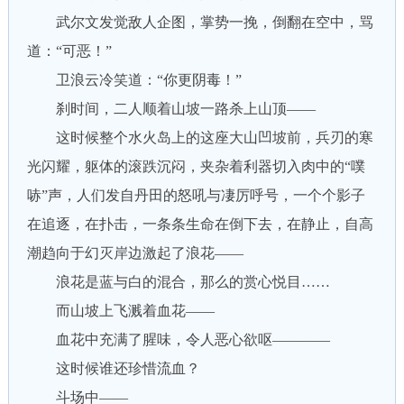
武尔文发觉敌人企图，掌势一挽，倒翻在空中，骂
道：“可恶！”
卫浪云冷笑道：“你更阴毒！”
刹时间，二人顺着山坡一路杀上山顶——
这时候整个水火岛上的这座大山凹坡前，兵刃的寒
光闪耀，躯体的滚跌沉闷，夹杂着利器切入肉中的“噗
哧”声，人们发自丹田的怒吼与凄厉呼号，一个个影子
在追逐，在扑击，一条条生命在倒下去，在静止，自高
潮趋向于幻灭岸边激起了浪花——
浪花是蓝与白的混合，那么的赏心悦目……
而山坡上飞溅着血花——
血花中充满了腥味，令人恶心欲呕————
这时候谁还珍惜流血？
斗场中——