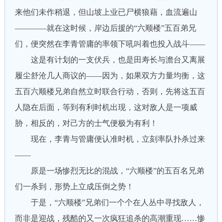
来他们未作稍退，但山坡上业已尸横狼藉，血流遍山
————就在这时候，岸边后援的“六顺楼”五百弟兄
们，便突然在李青管庸的率领下吼叫着也投入战斗——
这是有计划的一支伏兵，也是田寿长与澹台又离展
履尘舒沧几人商议的——因为，如果双方力量均衡，这
五百六顺楼兄弟自然立时联合行动，否则，先将这五百
人隐在后面，等到有利时机出现，这对敌人是一项威
胁，相反的，对己方的士气便极为有利！
现在，李青与管庸便认准时机，立刻率队扑杀过来
——
原是一场惨烈无比的混战，“六顺楼”的五百名兄弟
们一杀到，形势上立成压倒之势！
于是，“六顺楼”兄弟们一个个在人丛中寻找敌人，
而非是迎战，残酷的又一次疯狂追杀的高潮重现……惨