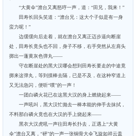
“大黄伞”澹台又离怒哼一声，道：“田兄，我来！”
田寿长回头笑道：“澹台兄：这大个子似是有一身
蛮力呢！”
边缓缓向后走着，就在澹台又离正迈步逼向断崖
处，田寿长竟头也不回，身子不移，右手突然从左肩头
掷出一蓬黄灰色弹丸——
守在断崖处的黑大汉哪会想到田寿长要走的中途竟
掷来这弹丸，等到摸棒去隔，已是不及，在这种窄道上
又无法急闪，便听“噗”的一声！
一团白磷火花已在这黑大汉的身上燃烧起来——
一声吼叫，黑大汉忙抛去一棒本能的伸手去抹拭，
不料那白磷火竟也在大汉的手上烧起来——
黑衣大汉虎吼一声往田寿长扑去，正遇上“大黄
伞”澹台又离，“砰”的一声一张铜骨大伞飞旋如祥云盖