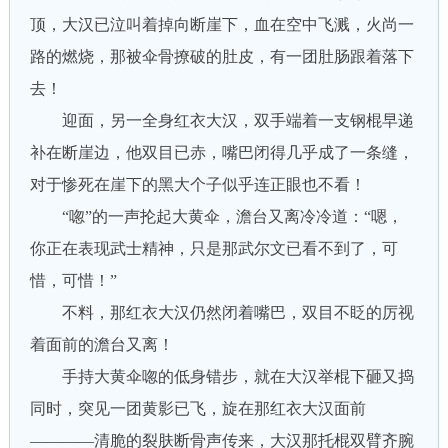
顶，大汉已泣叫着掉向断崖下，血在空中飞溅，火尚一
路的燃烧，那被伞骨撩破的肚皮，有一团肚肠跟着落下
去！
迎面，另一全身红衣大汉，双手端着一支钢棍早递
补在断崖边，他双目已赤，嘴巴闭得几乎成了一条缝，
对于惨死在崖下的黑大个子似乎连正眼也不看！
“唿”的一声抡起大黄伞，澹台又离冷冷道：“嗯，
你正在表现武士精神，只是那武尔文已看不到了，可
惜，可惜！”
不料，那红衣大汉仍然闭着嘴巴，双目不眨的厉视
着面前的澹台又离！
手持大黄伞唿的低身错步，就在大汉举棍下砸又捣
同时，突见一团黄影已飞，旋在那红衣大汉面前
————清脆的裂肤断骨声传来，大汉那托棍双臂齐腕