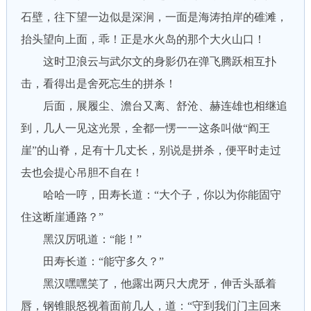
石壁，往下望一边似是深涧，一面是海涛拍岸的碓滩，
抬头望向上面，乖！正是水火岛的那个大火山口！
这时卫浪云与武尔文的身影仍在弹飞腾跃相互扑
击，看得出是舍死忘生的拼杀！
后面，展履尘、澹台又离、舒沧、赫连雄也相继追
到，几人一见这光景，全都一愣一一这条叫做“阎王
崖”的山脊，足有十几丈长，别说是拼杀，便平时走过
去也会提心吊胆不自在！
哈哈一哼，田寿长道：“大个子，你以为你能固守
住这断崖通路？”
黑汉厉吼道：“能！”
田寿长道：“能守多久？”
黑汉嘿嘿笑了，他露出两只大虎牙，伸舌头舐着
唇，钢锥眼怒视着面前几人，道：“守到我们门主回来