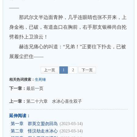
——
那武尔文半边面青肿，几乎连眼睛也张不开来，上
身金袍，已破，有道血口在胸前，右手那支银棒尚自抡
劈着扑上卫浪云！
赫连兄痛心的叫道：“兄弟！”正要往下扑去，已被
展履尘拦住——
上一页
1
2
下一页
相关热词搜索：
生死锤
下一章：
最后一页
上一章：
第二十六章 水冰心喜生双子
延伸阅读：
·
第一章 群英立盟勿回岛
(2023-03-14)
·
第二章 怪汉劫走水冰心
(2023-03-14)