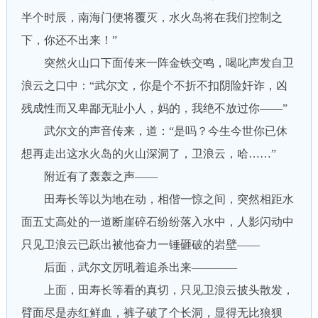
半个时辰，南海门便将覆灭，水火岛将在我们控制之
下，你还不出来！”
突然火山口下面传来一阵金铁交鸣，喝叱声发自卫
浪云之口中：“武尔文，你是个不折不扣阴险奸诈，凶
残成性而又卑鄙无耻小人，妈的，我绝不放过你——”
武尔文的声音传来，道：“是吗？今生今世你已休
想再走出这水火岛的火山深洞了，卫浪云，哈……”
附近有了轰轰之声——
田寿长等以为地在动，相偕一惊之间，突然相距水
面五丈高处的一道断崖碎石纷纷落入水中，人影闪动中
只见卫浪云已跃出被他奋力一锤砸破的岩壁——
后面，武尔文厉吼着追杀出来————
上面，田寿长等看的真切，只见卫浪云披头散发，
臂面尽是赤红鲜血，裤子破了个长洞，显得无比狼狈