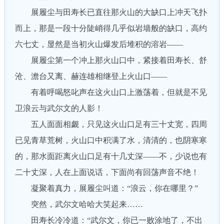
展履尘与田寿长已直往那火山的大缺口上冲天飞扑
而上，那是一段十分陡峭得几乎似岩墙般的缺口，高约
六七丈，显然是当初火山爆发后堆积的溶岩——
展履尘第一个冲上那火山口中，紧接着田寿长、舒
沧、澹台又离、赫连雄相继登上火山口——
有着呼喝怒叱声在这火山口上激荡着，但就是不见
卫浪云与武尔文的人影！
五人面面相觑，只见这火山口足有三十丈宽，四周
已见青草荒树，火山口中积满了水，清清的，也阴寒寒
的，那水面距离火山口足有十几丈深——不，少说也有
二十丈深，人在上面说话，下面尚有回荡声音不绝！
凝聚着真力，展履尘叫道：“浪云，你在哪里？”
突然，武尔文哈哈大笑起来……
田寿长冷冷道：“武尔文，你已一败涂地了，不出