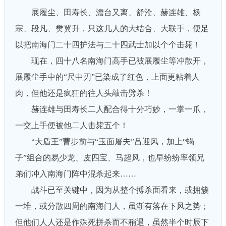
展履尘、田寿长、澹台又离、舒沧、赫连雄、杨
宗、段凡、樊翼升，只这几人的大结合、大联手，便足
以把南海门二十四护法与二十四武士加以个个击毙！
现在，四十八名南海门高手已被展履尘等冲散开，
展履尘手中的“尺中刃”已染成了红色，上面更粘着人
肉，但他还是疯狂的往人头敲击劈杀！
赫连雄与田寿长二人配合得十分巧妙，一掌一爪，
一交上手便被他二人击毙五个！
“大盾王”曹步前与“玉面屠夫”吕迎风，加上“蝎
子”组合的易少龙、皮四宝、马超风，也早纷纷率领兄
弟们冲入南海门阵中混杀起来……
战斗已至关键中，因为从整个搏杀面看来，或拥簇
一堆，或分散四周的南海门人，虽渐有落在下风之势；
但他们人人还是作殊死拼杀而不稍退，虽然半个时辰下