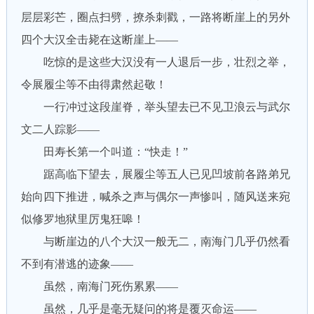
层层彩芒，圈点扫劈，撩杀刺戳，一路将断崖上的另外
四个大汉全击毙在这断崖上——
吃惊的是这些大汉没有一人退后一步，壮烈之举，
令展履尘等不由得肃然起敬！
一行冲过这段崖脊，举头望去已不见卫浪云与武尔
文二人踪影——
田寿长第一个叫道：“快走！”
踞高临下望去，展履尘等五人已见凹坡前各路弟兄
始向四下推进，喊杀之声与偶尔一声惨叫，随风送来宛
似修罗地狱里厉鬼狂嗥！
与断崖边的八个大汉一般无二，南海门几乎仍然看
不到有潜逃的迹象——
虽然，南海门死伤累累——
虽然，几乎是毫无疑问的将是覆灭命运——