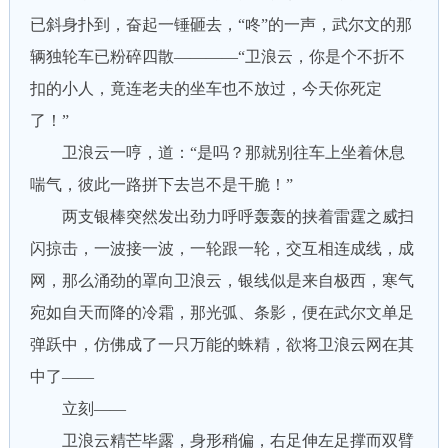
已斜身扑到，奋起一锤砸去，“咚”的一声，武尔文的那
辆独轮车已粉碎四散————“卫浪云，你是个不折不
扣的小人，竟连老夫的坐车也不放过，今天你死定
了！”
卫浪云一哼，道：“是吗？那就别往车上坐着休息
喘气，彼此一路拼下去岂不是干脆！”
两支银棒突然发出劲力呼呼轰轰的挟着雷霆之威扫
闪掠击，一波接一波，一轮跟一轮，交互相连成线，成
网，那么涌劲的罩向卫浪云，银线似是来自极西，寒气
宛如自天而降的冷霜，那光弧、条影，便在武尔文单足
弹跃中，仿佛成了一只万能的蛛精，欲将卫浪云网在其
中了——
立刻——
卫浪云精芒毕露，身形稍偏，右足伸左足撑而双臂