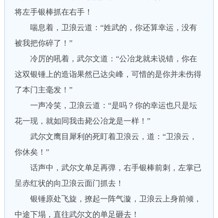
将左手银棒抓在右手！
喘息着，卫浪云道：“姓武的，你还算幸运，没有
被我把你碎了！”
冷厉的吼着，武尔文道：“公冶龙就未说错，你在
这双银锤上的造诣果然已达尖峰，可惜的是你并未伤得
了本门主毫发！”
一声冷笑，卫浪云道：“是吗？你的幸运也只是坛
花一现，就如同我击毙公冶龙是一样！”
武尔文鹰目犀利的死盯着卫浪云，道：“卫浪云，
你休矣！”
话声中，武尔文单足再弹，右手银棒前刺，左掌已
呈赤红状的向卫浪云面门抓去！
银锤原处飞旋，撩起一阵气漩，卫浪云上身前倾，
中途下塌，直往武尔文的单足砸去！