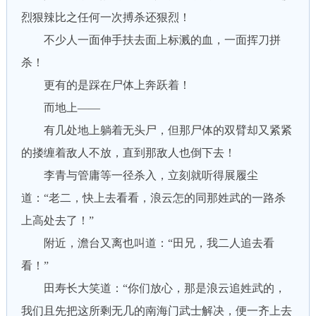
烈狠辣比之任何一次搏杀还狠烈！
不少人一面伸手扶去面上标溅的血，一面挥刀拼
杀！
更有的是踩在尸体上奔跃着！
而地上——
有几处地上躺着无头尸，但那尸体的双臂却又紧紧
的搂缠着敌人不放，直到那敌人也倒下去！
李青与管庸等一径杀入，立刻就听得展履尘
道：“老二，快上去看看，浪云怎的同那姓武的一路杀
上高处去了！”
附近，澹台又离也叫道：“田兄，我二人追去看
看！”
田寿长大笑道：“你们放心，那是浪云追姓武的，
我们且先把这所剩无几的南海门武士解决，便一齐上去