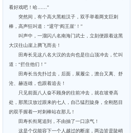
看好戏吧！哈……”
突然间，有个高大黑粗汉子，双手举着两支巨刺
棒，高声狂叫道：“退守‘阎王崖’！”
叫声中，一溜闪八名南海门武士，立刻便跟着这黑
大汉往山崖上腾飞而去！
田寿长见这八名大汉的去向也是往山顶冲去，忙叫
道：“拦住他们！”
田寿长当先扑过去，后面，展履尘，澹台又离、舒
沧、赫连雄，也跟着追去！
只见前面八人奋不顾身的往前冲去，就在坡脊高
处，那黑汉放过跟来的七人，自己猛烈旋身，全刚怒目
的双手握着一对刺棒站在那儿！
田寿长衔尾追到，不由抽了一口凉气！
这是个仅能容下一个人越过的断崖，两边皆是陡峭