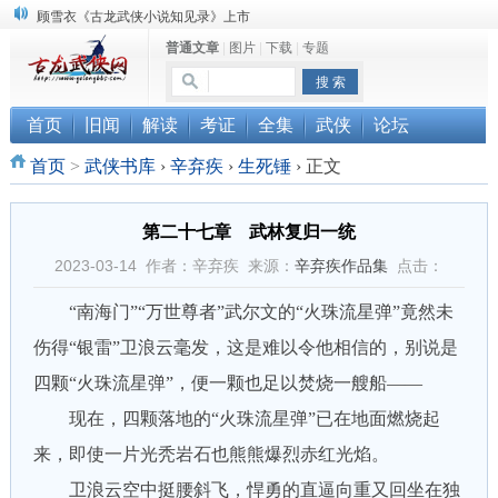
顾雪衣《古龙武侠小说知见录》上市
普通文章
|
图片
|
下载
|
专题
“武侠书库”查缺补漏活动圆满结束
《古龙小说原貌探究》修订版已上市
首页
旧闻
解读
考证
全集
武侠
论坛
首页
>
武侠书库
›
辛弃疾
›
生死锤
›
正文
第二十七章 武林复归一统
2023-03-14 作者：辛弃疾 来源：
辛弃疾作品集
点击：
“南海门”“万世尊者”武尔文的“火珠流星弹”竟然未
伤得“银雷”卫浪云毫发，这是难以令他相信的，别说是
四颗“火珠流星弹”，便一颗也足以焚烧一艘船——
现在，四颗落地的“火珠流星弹”已在地面燃烧起
来，即使一片光秃岩石也熊熊爆烈赤红光焰。
卫浪云空中挺腰斜飞，悍勇的直逼向重又回坐在独