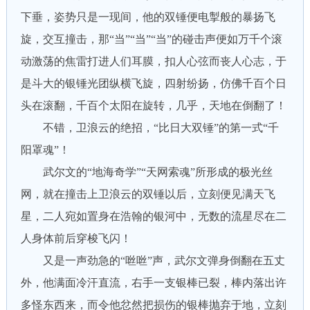
下垂，姿势只是一现间，他的双锤便电掣般的暴扬飞
旋，交互撞击，那“当”“当”“当”的碰击声便如万千个滚
动激荡的焦雷打进人们耳膜，扣人心弦而丧人心志，于
是斗大的银锤光团纵横飞旋，四射纷扬，仿佛千百个日
头在滚翻，千百个太阳在旋转，几乎，天地在倒翻了！
不错，卫浪云的绝招，“比日大双锤”的第一式“千
阳罩魂”！
武尔文的“地海奇学”“天网索魂”所形成的极光丝
网，就在撞击上卫浪云的双锤以后，立刻便见满天飞
星，二人宛如置身在浩翰的银河中，无数的流星尽在二
人身体前后穿梭飞闪！
又是一声劲急的“咝咝”声，武尔文弹身倒翻在五丈
外，他满面冷汗直流，右手一支银棒已裂，棒内落出许
多怪东西来，而令他忿然把损伤的银棒抛弃于地，立刻