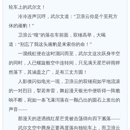
轮车上的武尔文！
冷冷连声沉哼，武尔文道：“卫浪云你是个至死方
休的顽豹！”
卫浪云“嗖”的落在车前面，双锤高举，大喝
道：“别忘了我这头顽豹是来索你的命！”
一溜残虹便在这时溜闪而至，武尔文这次跃身半空
的同时，人已螺旋般空中连转间，只见满天星芒碎雨猝
然落下，其涵盖之广，足有三丈方圆！
人影倏闪似电光一现，卫浪云的双锤宛如平地流滚
的一对烈日，掣若奔雷，舞起漫天银光中便听得一阵脆
响不断，宛如一条飞瀑泻落在一颗凸出的圆石上发出的
声音——
那漫天的迸洒残红星芒竟被击荡得向四下溅落——
武尔文空中腾身正要再度落向独轮车上，而卫浪云