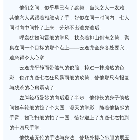
他们之间，似乎早已有了默契，当头之人一发难，
其他六人紧跟着相继动了手，好似在同一时间内，七人
同时向中间扑了上来，分辨不出谁先谁后。
呼轰犹如闷雷般的掌风，挟杂着排山倒海之势，聚
集在同一个目标的那个点上——云逸龙全身各处要穴，
迫急得令人心寒。
云逸龙平静而带煞气的俊脸，掠过一抹凛然的色
彩，也许九疑七杰狂风暴雨般的攻势，使他那只有报复
与残杀的心房震动了。
左脚轻巧曼妙的向后退了半步，他修长的身子倏然
间如车轮般的旋了个大圈，漫天的掌影，随着他扬起的
手臂，如飞扫般的拍了一圈，恰好迎上了九疑七杰拍到
的十四只手掌。
他快速无伦的手法与身法，使场外提心吊胆的展玉