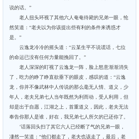
说的话。”
老人扭头环视了其他六人奄奄待毙的兄弟一眼，怆
然笑道：“老夫以为你该提出些有利的条件来诱惑才
是。”
云逸龙冷冷的摇头道：“云某生平不说谎话，七位
的命运已没有任何力量能挽回了。”
老人深深的盯视了云逸龙一阵，脸上怒意渐渐消失
了，吃力的睁了睁直欲垂下的眼皮，感叹的道：“云逸
龙，你并不像武林中人传说的那么毫无人情、道义，少
年人，老夫兄弟七人当年既然为利而动，受人利用，但
却是出于自愿，江湖之上，首重道义，因此，老夫无法
奉告你那人是谁，好在，我兄弟七人所欠的已还你了。
’话落回头扫了其它六人已经断了气的兄弟一眼，
凄然一笑道：“他们都走了，老夫也该走了，最后，老