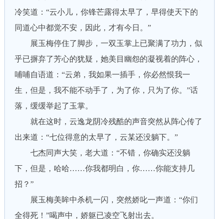
冷笑道：“云小儿，你锋芒露得太早了，早得使天下的
同道心中都觉不安，因此，才有今日。”
展玉梅停住了脚步，一双玉掌上已聚满了功力，似
乎已摒弃了芳心的犹疑，她美目幽怨的凝视着的阵心，
哺哺自语道：“云弟，我如果一插手，你必然恨我一
生，但是，我不能不动手了，为了你，只为了你。”话
落，缓缓举起了玉掌。
就在这时，云逸龙阴冷残酷的声音突然从阵心传了
出来道：“七位得意的太早了，云某还没躺下。”
七杰同声大笑，老大道：“不错，你确实还没躺
下，但是，哈哈……你我都明白，你……你能支持几
招？”
展玉梅美眸中杀机一闪，突然娇叱一声道：“你们
全得死！”喝声中，娇躯已凌空飞射出去。