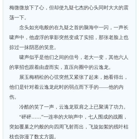
梅微微放下了心，但却使九疑七杰的心头同时大大的震
荡一下。
念头如光电般的在九疑之首的脑海中一闪，一声长
啸声中，他虚浮的掌影突然变成了实招，那张老脸上也
掠过一抹阴恶的笑意。
啸声似乎是他们之间的信号，老大一变，其他六人
的掌招也跟着由虚而实，直压向圈中的云逸龙。
展玉梅稍松的心弦突然又紧张了起来，她看得出，
他们是针对着云逸龙此时的弱点而下手的——他的内
伤。
冷酷的笑了一声，云逸龙双肩之上已聚满了功力。
“砰砰……”一连串的大响声中，七人围成的战圈，
突如覆巢之约般的向四周飞射而出，飞旋如絮的残叶枯
枝也弥漫了数丈方圆。