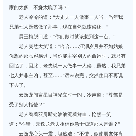
家的太多，不嫌太晚了吗？”
老人冷冷的道：“大丈夫一人做事一人当，当年我
兄弟七人既然做了那事，现在自然就该偿还。”
展玉梅脱口道：“你们做时就该想到这一点。”
老人突然大笑道：“哈哈……江湖岁月并不如姑娘
你想的那么容易过，当你能主宰别人的命运时，就只有
回忆了，因此，老夫说一人做事一人偿，虽然，我兄弟
七人并非主凶，甚至……”话未说完，突然住口不再说
下去了。
云逸龙闻言星目神光立时一闪，冷声道：“尊驾是
受了别人指使？”
老人看着双肩断处油油流着鲜血，怆然一笑
道：“不错，云逸龙老夫相信你急于知道那人是谁？”
云逸龙心头一震，坦然遭：“不错，假使朋友你肯