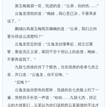
展玉梅黛眉一笑，忧虑的道：“云弟，你的伤……”
云逸龙漠然的道：“梅姊，我心意已决，不要再多
说了。”
鹏城白凤展玉梅闻言幽幽的道：“云弟，我们之间
要分得这么清楚吗？”
云逸龙坚定的道：“云逸龙自懂事起，就立过重
誓，要血洗正义崖，索回千百十倍以上的血债，梅姊，
不要再逼我了。”
九疑七杰彼此传了个眼色，当先现身的老者七杰之
首，开口道：“云逸龙，你不后悔。”
“后悔？”
云逸龙血丝密布的星眸，迅捷的在七杰脸上扫了一
遍，突然仰天长笑一声道：“哈哈……九疑七杰，持正
义的大侠客们，云某以为你们该想想云某索债的手法才