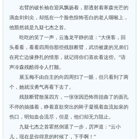
右臂的破长袖在迎风飘扬着，那透射着寒森光芒的
滴血剑剑尖，却抵在一个脸色惊怖苍白的老人咽喉上，
他豁然就是九疑七杰之首。
吃吃的笑了一声，云逸龙平静的道：“大侠客，回
头看看，看看四周你那些残肢断臂，武功被废的兄弟们
在死亡边缘挣扎的情形，就记得你们喜欢看这些。”语
声冷森残酷得令人打颤。
展玉梅不由自主的向四周扫了一眼，但只看到了两
个，她就没勇气再看下去了。
残肢断臂散落四方，一张张因恐怖而扭曲了的面孔
不停的抽搐着，睁着直欲突出的眸子凝视着血流如泉的
伤口，明知血会流尽，但是，他们却无力阻止。
九疑七杰之首霍然倒退了一步，厉声道：“云小
儿，现在是你得意的时候了，下手啊！”