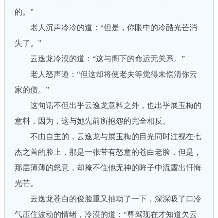
的。”
老人沉声冷冷的道：“但是，你眼中的冷酷光芒消
失了。”
云逸龙冷漠的道：“这与阁下的命运无关系。”
老人怒声道：“但这却将使老夫等觉得未偿清你云
家的债。”
这句话不但出乎云逸龙意料之外，也出乎展玉梅的
意料，因为，这与她先前所抱怨的完全相反。
不由自主的，云逸龙与展玉梅的目光同时注视在七
杰之首的脸上，那是一张带有怒意的苍白老脸，但是，
那层薄薄的怒意，却掩不住他无神的眸子中流露出忏悔
光芒。
云逸龙苍白的俊脸重又抽动了一下，深深吸了口冷
气压住波动的情绪，冷漠的道：“尊驾现在才知道欠云