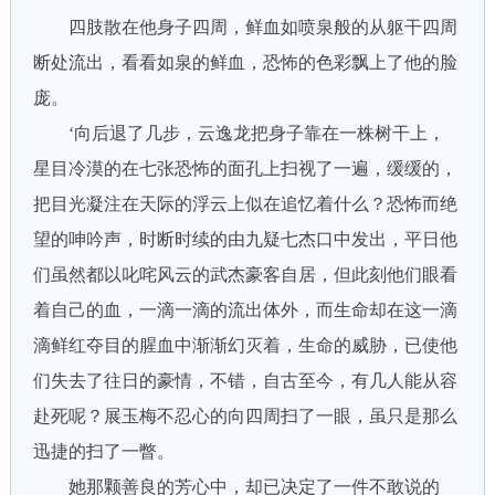
四肢散在他身子四周，鲜血如喷泉般的从躯干四周
断处流出，看看如泉的鲜血，恐怖的色彩飘上了他的脸
庞。
‘向后退了几步，云逸龙把身子靠在一株树干上，
星目冷漠的在七张恐怖的面孔上扫视了一遍，缓缓的，
把目光凝注在天际的浮云上似在追忆着什么？恐怖而绝
望的呻吟声，时断时续的由九疑七杰口中发出，平日他
们虽然都以叱咤风云的武杰豪客自居，但此刻他们眼看
着自己的血，一滴一滴的流出体外，而生命却在这一滴
滴鲜红夺目的腥血中渐渐幻灭着，生命的威胁，已使他
们失去了往日的豪情，不错，自古至今，有几人能从容
赴死呢？展玉梅不忍心的向四周扫了一眼，虽只是那么
迅捷的扫了一瞥。
她那颗善良的芳心中，却已决定了一件不敢说的