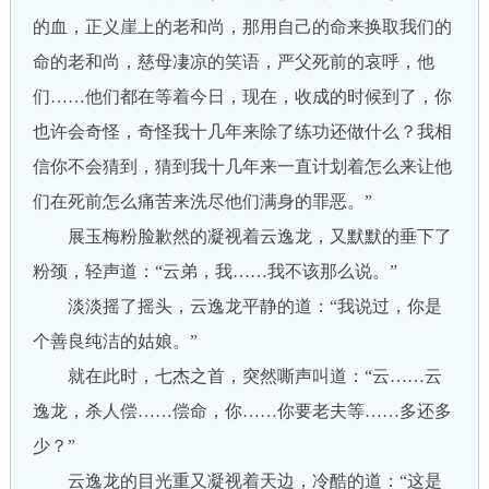
的血，正义崖上的老和尚，那用自己的命来换取我们的
命的老和尚，慈母凄凉的笑语，严父死前的哀呼，他
们……他们都在等着今日，现在，收成的时候到了，你
也许会奇怪，奇怪我十几年来除了练功还做什么？我相
信你不会猜到，猜到我十几年来一直计划着怎么来让他
们在死前怎么痛苦来洗尽他们满身的罪恶。”
展玉梅粉脸歉然的凝视着云逸龙，又默默的垂下了
粉颈，轻声道：“云弟，我……我不该那么说。”
淡淡摇了摇头，云逸龙平静的道：“我说过，你是
个善良纯洁的姑娘。”
就在此时，七杰之首，突然嘶声叫道：“云……云
逸龙，杀人偿……偿命，你……你要老夫等……多还多
少？”
云逸龙的目光重又凝视着天边，冷酷的道：“这是