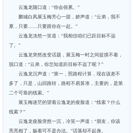
云逸龙随口道：“你会很累。”
鹏城白凤展玉梅芳心一甜，娇声道：“云弟，我不
累，只要……只要跟你在一起。”
云逸龙淡然一笑道：“我相信咱们已距目标不远
了。”
云逸龙突然改变话题，展玉梅一时之间捉摸不着，
脱口道：“云弟，你怎知道距目标不远了呢？”
云逸龙沉声道：“第一，照路程计算，现在该差不
多了，只是，山回路转，路程不易算准，主要的，是第
二个可靠的线索。”
展玉梅迷茫的望着云逸龙的俊脸道：“线索？什么
线索？”
云逸龙俊脸突然一沉，冷笑一声道：“朋友，你该
亮亮相了，躲着可不是办法。”话落却不起身。