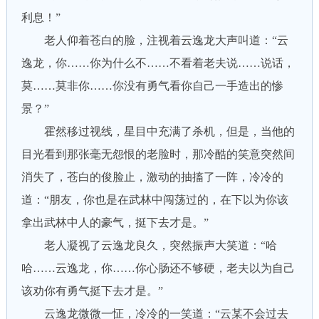
利息！”
老人仰着苍白的脸，注视着云逸龙大声叫道：“云
逸龙，你……你为什么不……不看着老夫说……说话，
莫……莫非你……你没有勇气看你自己一手造出的惨
景？”
霍然移过视线，星目中充满了杀机，但是，当他的
目光看到那张毫无怨恨的老脸时，那冷酷的笑意突然间
消失了，苍白的俊脸止，激动的抽搐了一阵，冷冷的
道：“朋友，你也是在武林中闯荡过的，在下以为你该
拿出武林中人的豪气，挺下去才是。”
老人凝视了云逸龙良久，突然振声大笑道：“哈
哈……云逸龙，你……你心肠还不够硬，老夫以为自己
该劝你有勇气挺下去才是。”
云逸龙微微一怔，冷冷的一笑道：“云某不会过去