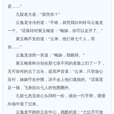
是……”
九疑老大道：“就凭你？”
云逸龙冷冷的道：“不错，就凭我白剑铃马云逸龙
一个。”话落转对展玉梅道：“梅姊，你可以走开了。”
展玉梅不安的道：“云弟，他们有七个人，而
你……”
云逸龙淡然一笑道：“梅姊，我晓得。”
展玉梅美眸分别在那七张不同的老脸上扫了一下，
无可奈何的点了点头，提高声音道：“云弟，只管放心
应付，姊姊守在外围，决不会上他们逃脱的。”话落莲
足一顿，飞身掠出七人的包围圈外。
九疑七杰见状心头同时一松，彼此一打手势，缓缓
向场中退了过来。
云逸龙平静的立在中心，残酷的道：“七位尽可放