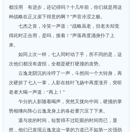
都没用 有进步，还记得吗？十几年前，你们就是用这
种战略在正义崖下得意的啊？”声音冷涩之极。
七杰之首，冷笑一声道：“战略虽老，但老夫却觉
得此时正合用，是吗，接着！”声落再度涌身扑了上
来。
如同上次一样，七人同时动了手，所不同的是，这
次他们都没有虚招，全都是硬打硬撞的攻势。
云逸龙阴沉的冷哼了一声，斗然间一个大转身，再
次硬拚了七人一掌，人影在枝叶飞扬中再度涨开，突听
老者大喝一声道：“再上！”
乍分的人影随着喝声，突然又拢向中间，硬撞的掌
势相继向阵心云逸龙身上的各处要穴压了下来。
退与攻的时间，短暂得不过眨眼的时间而已，显
然，他们已发现云逸龙这一掌的力道已不如第一次强劲