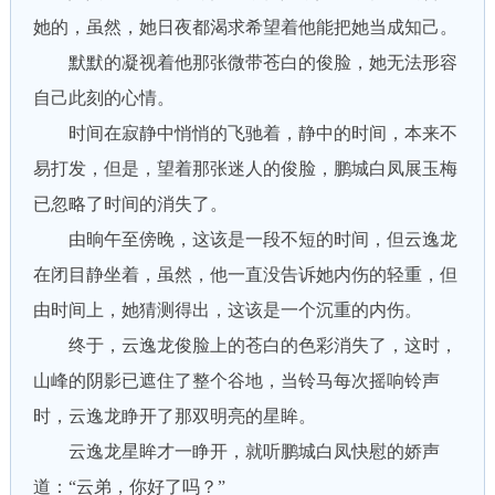
她的，虽然，她日夜都渴求希望着他能把她当成知己。
默默的凝视着他那张微带苍白的俊脸，她无法形容
自己此刻的心情。
时间在寂静中悄悄的飞驰着，静中的时间，本来不
易打发，但是，望着那张迷人的俊脸，鹏城白凤展玉梅
已忽略了时间的消失了。
由晌午至傍晚，这该是一段不短的时间，但云逸龙
在闭目静坐着，虽然，他一直没告诉她内伤的轻重，但
由时间上，她猜测得出，这该是一个沉重的内伤。
终于，云逸龙俊脸上的苍白的色彩消失了，这时，
山峰的阴影已遮住了整个谷地，当铃马每次摇响铃声
时，云逸龙睁开了那双明亮的星眸。
云逸龙星眸才一睁开，就听鹏城白凤快慰的娇声
道：“云弟，你好了吗？”