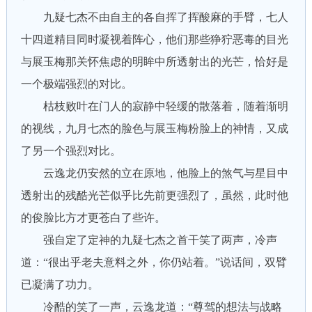
九疑七杰不由自主的各自挥了挥酸麻的手臂，七人
十四道精目同时凝视着阵心，他们那些狰狞恶毒的目光
与展玉梅那关怀焦虑的明眸中所透射出的光芒，恰好是
一个极端强烈的对比。
枯枝败叶在门人的寂静中轻缓的散落着，随着渐明
的视线，九月七杰的脸色与展玉梅粉脸上的神情，又成
了另一个强烈对比。
云逸龙仍安然的立在原地，他脸上的煞气与星目中
透射出的残酷光芒似乎比先前更强烈了，虽然，此时他
的俊脸比方才更苍白了些许。
强自定了定神的九疑七杰之首干笑了两声，冷声
道：“很出乎老夫意料之外，你仍站着。”说话间，双臂
已凝满了功力。
冷酷的笑了一声，云逸龙道：“尊驾的想法与战略