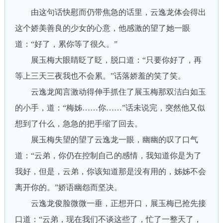
由这句话快慰而仍带焦急的话里，云逸龙体会得出
这个娇美善良的少女的心意，他感激的望了她一眼
道：“好了，累你等了很久。”
展玉梅大眼睛眨了眨，脱口道：“只要你好了，再
等上三天三夜我也不会累。”话落娇羞的笑了笑。
云逸龙闻言激动得伸手抓住了展玉梅那双洁白如玉
的小手，道：“梅姊……你……”话未说完，突然他又似
想到了什么，急急的把手缩了回去。
展玉梅失望的望了云逸龙一眼，幽幽的叹了口气
道：“云弟，你仍在控制自己的感情，我知道你是为了
我好，但是，云弟，你该知道那是没有用的，姊姊不会
离开你的。”娇语幽怨而坚决。
云逸龙俊脸微微一垂，正想开口，展玉梅已抢先接
口道：“云弟，现在我们不谈这些了，忙了一整天了，