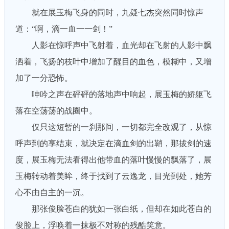
就在展玉梅飞身的同时，九疑七杰突然同时惊声
道：“啊，滴一血一一剑！”
人影在惊呼声中飞射着，血光却在飞射的人影中飘
洒着，飞扬的枝叶中增加了醒目的血色，模糊中，又增
加了一分恐怖。
呻吟之声在砰砰的落地声中响起，展玉梅的娇躯飞
落在空荡荡的战圈中。
仅只这短暂的一刹那间，一切都完全改观了，从惊
呼声到的享结束，就决定在滴血剑的出鞘，那拔剑的速
度，展玉梅无法看得出他带血的落叶慢慢的飘落了，展
玉梅转动着美眸，终于找到了云逸龙，目光到处，她芳
心不由自主的一沉。
那张俊脸苍白的犹如一张白纸，但却在如此苍白的
俊脸上，浮唤着一抹极不对称的残酷笑意。