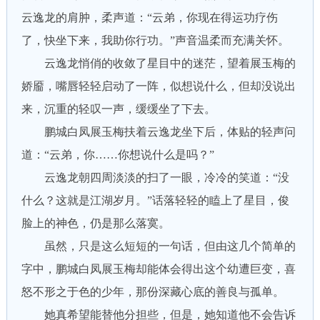
云逸龙的肩肿，柔声道：“云弟，你现在得运功疗伤
了，快坐下来，我助你行功。”声音温柔而充满关怀。
云逸龙悄俏的收敛了星目中的迷茫，望着展玉梅的
娇靥，嘴唇轻轻启动了一阵，似想说什么，但却没说出
来，沉重的轻叹一声，缓缓坐了下去。
鹏城白凤展玉梅扶着云逸龙坐下后，体贴的轻声问
道：“云弟，你……你想说什么是吗？”
云逸龙朝四周淡淡的扫了一眼，冷冷的笑道：“没
什么？这就是江湖岁月。”话落轻轻的瞌上了星目，俊
脸上的神色，仍是那么落寞。
虽然，只是这么短短的一句话，但由这几个简单的
字中，鹏城白凤展玉梅却能体会得出这个幼遭巨变，喜
怒不形之于色的少年，那份深藏心底的善良与孤单。
她真希望能替他分担些，但是，她知道他不会告诉