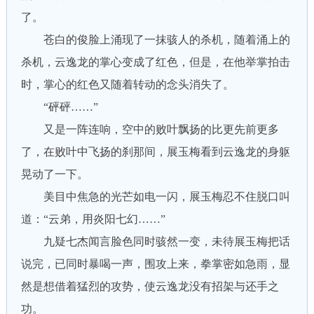
了。
苍白的俊脸上涌现了一抹骇人的杀机，随着涌上的
杀机，云逸龙的掌心变成了红色，但是，在他举掌拍击
时，掌心的红色又随着转动的念头消失了。
“砰砰……”
又是一阵连响，空中的败叶飘扬的比更先前更多
了，在败叶中飞扬的刹那间，展玉梅看到云逸龙的身躯
晃动了一下。
美目中焦急的光芒如电一闪，展玉梅忍不住脱口叫
道：“云弟，用炎阳七幻……”
九疑七杰闻言脸色同时骇然一变，未待展玉梅把话
说完，已同时暴喝一声，围攻上来，拳掌密如急雨，显
然是想借着猛烈的攻势，使云逸龙没有招架与还手之
功。