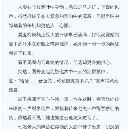
人影在飞枝飘叶中晃动，急如走马之灯，呼轰的风
声，虽然打破了令人窒息的荒山中的沉寂，但那声响中
隐藏着的杀机却更使人，心悸。
展玉梅粉额上豆大的汗珠早已涌满，好似没觉察到
流下的汗水在粉脸上带起骚痒，她开始一步一步的向战
圈逼了过来。
看不见圈内云逸龙的情况，但这却更令她担心。
突然，圈外扬起九疑七杰中一人的狞厉笑声，
道：“哈哈……云逸龙，你还能支持多久？”笑声得意而
残暴。
展玉梅闻声芳心斗然一震，恰在这时，突听阵内传
来嘶的一声裂帛响声，紧接着传来七杰一声得意狰狞的
笑，虽然看不见，她也知道云逸龙又吃亏了。
七杰老大的声音在晃动的人影中传了出来，阴沉的