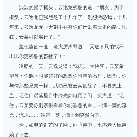
淡淡的摇了摇头，云逸龙残酷的道：“朋友，为了
报复，云逸龙已强烈熬了十几年了，别想激怒我，十几
年来，云逸龙无时无刻不在替你们计划着应走的路，现
在，云某可以实行了。”
脸色骇然一变，老大厉声骂道：“天底下只怕找不
出比你更残酷的畜牲了！”
冷酷的一笑，云逸龙道：“骂吧，大快客，云某希
望等下你躺下时能好好的想想你当年的杰作，因为，你
与你那些兄弟一样，武功已被云某废除了，不要想止
血，记住广话落星目中冷光如电用了闪，沉声道：“记
住，云某要你们亲眼看着你们罪恶的血，一滴一滴的流
光，流尽……”话声一落，滴血剑突然向下。
滑，如电的剑芒闪了网，闷哼声中，七杰老大应声
躺了下去。