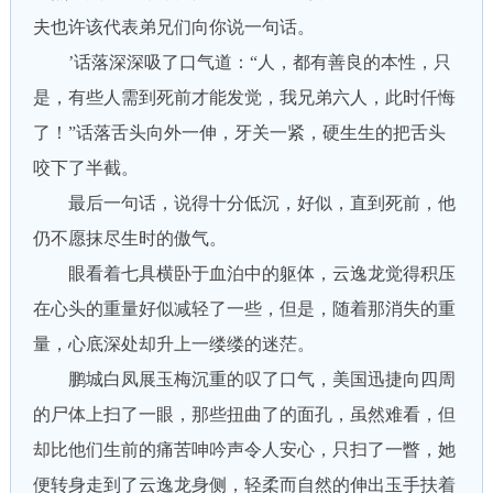
夫也许该代表弟兄们向你说一句话。
’话落深深吸了口气道：“人，都有善良的本性，只
是，有些人需到死前才能发觉，我兄弟六人，此时仟悔
了！”话落舌头向外一伸，牙关一紧，硬生生的把舌头
咬下了半截。
最后一句话，说得十分低沉，好似，直到死前，他
仍不愿抹尽生时的傲气。
眼看着七具横卧于血泊中的躯体，云逸龙觉得积压
在心头的重量好似减轻了一些，但是，随着那消失的重
量，心底深处却升上一缕缕的迷茫。
鹏城白凤展玉梅沉重的叹了口气，美国迅捷向四周
的尸体上扫了一眼，那些扭曲了的面孔，虽然难看，但
却比他们生前的痛苦呻吟声令人安心，只扫了一瞥，她
便转身走到了云逸龙身侧，轻柔而自然的伸出玉手扶着