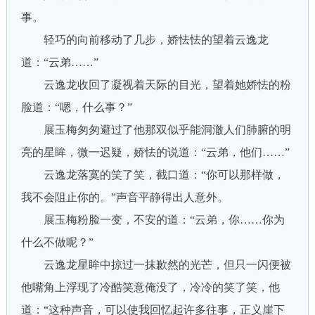
事。
轻巧的向前移动了几步，娇怯怯的望着云逸龙
道：“云弟……”
云逸龙收回了凝视着天际的目光，望着她娇怯的粉
脸道：“嗯，什么事？”
展玉梅匆匆避过了他那双似乎能洞澈人们肺腑的明
亮的星眸，微一迟疑，娇怯的说道：“云弟，他们……”
云逸龙落寞的笑了笑，截口道：“你可以那样做，
我不会阻止你的。”声音平静得出人意外。
展玉梅粉脸一变，不安的道：“云弟，你……你为
什么不做呢？”
云逸龙星眸中掠过一抹歉然的光芒，但只一闪便被
他嘴角上浮现了冷酷笑意俺没了，冷冷的笑了笑，他
道：“这种声音，可以使我回忆起许多往事，正义崖下