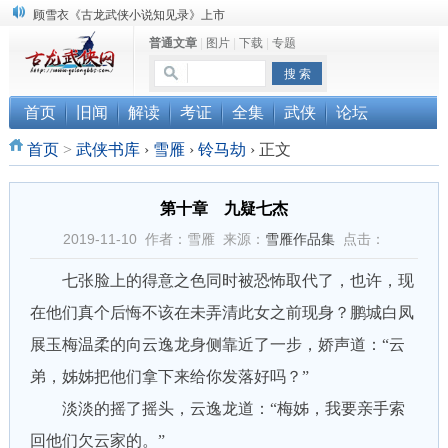
“武侠书库”查缺补漏活动圆满结束
普通文章
|
图片
|
下载
|
专题
《古龙小说原貌探究》修订版已上市
首页
旧闻
解读
考证
全集
武侠
论坛
首页
>
武侠书库
›
雪雁
›
铃马劫
›
正文
第十章 九疑七杰
2019-11-10 作者：雪雁 来源：
雪雁作品集
点击：
七张脸上的得意之色同时被恐怖取代了，也许，现
在他们真个后悔不该在未弄清此女之前现身？鹏城白凤
展玉梅温柔的向云逸龙身侧靠近了一步，娇声道：“云
弟，姊姊把他们拿下来给你发落好吗？”
淡淡的摇了摇头，云逸龙道：“梅姊，我要亲手索
回他们欠云家的。”