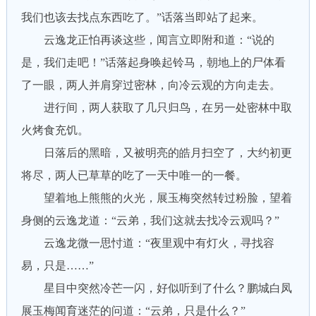
我们也该去找点东西吃了。”话落当即站了起来。
云逸龙正怕再谈这些，闻言立即附和道：“说的
是，我们走吧！”话落起身唤起铃马，朝地上的尸体看
了一眼，两人并肩穿过密林，向冷云观的方向走去。
进行间，两人获取了几只归鸟，在另一处密林中取
火烤食充饥。
日落后的黑暗，又被明亮的皓月扫空了，大约初更
将尽，两人已草草的吃了一天中唯一的一餐。
望着地上熊熊的火光，展玉梅突然转过粉脸，望着
身侧的云逸龙道：“云弟，我们这就去找冷云观吗？”
云逸龙微一思忖道：“夜里观中有灯火，寻找容
易，只是……”
星目中突然冷芒一闪，好似听到了什么？鹏城白凤
展玉梅闻育迷茫的问道：“云弟，只是什么？”