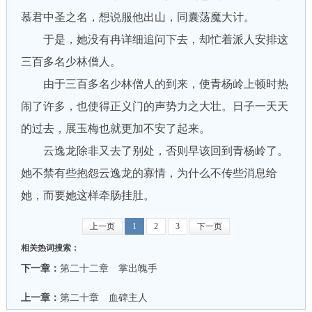
慕君中圣之名，想说服他出山，同囊荡魔大计。
于是，她没有冉详细追问下去，却忙着派人安排这
三百多名少林僧人。
由于三百多名少林僧人的到来，使青杨岭上顿时热
闹了许多，也使得正义门的声势力之大壮。日子一天天
的过去，展玉梅也就更加不安了起来。
云逸龙除非又去了别处，否则早该回到青杨岭了。
她不禁有些抱怨云逸龙的寡情，为什么不传些消息给
她，而要她这样牵肠挂肚。
上一页
1
2
3
下一页
相关热词搜索：
下一章：
第二十二章 掌出魄手
上一章：
第二十章 血碑主人