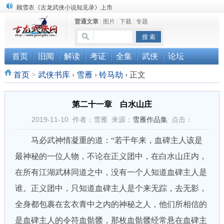
顾雪衣《古龙武侠小说知见录》上市
普通文章
|
图片
|
下载
|
专题
“武侠书库”查缺补漏活动圆满结束
《古龙小说原貌探究》修订版已上市
首页
旧闻
解读
考证
全集
武侠
论坛
首页
>
武侠书库
›
雪雁
›
铃马劫
›
正文
第二十一章 白水山庄
2019-11-10 作者：雪雁 来源：
雪雁作品集
点击：
马必武神情凝重的道：“若干年来，血碑主人该是
最神秘的一位人物，不论在正义团中，在白水山庄内，
在所有江湖武林同道之中，没有一个人知道血碑主人是
谁。正义团中，只知道血碑主人是个来无踪，去无影，
全身都包裹在玄衣青中之内的神秘之人，他们所相信的
是血碑主人的令符血骷髅，那枚血骷髅经常悬在血碑主