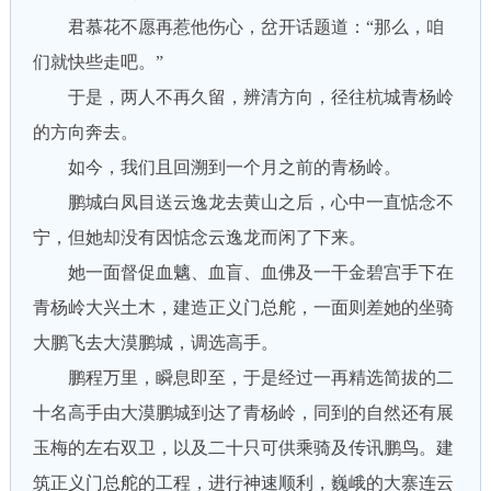
君慕花不愿再惹他伤心，岔开话题道：“那么，咱
们就快些走吧。”
于是，两人不再久留，辨清方向，径往杭城青杨岭
的方向奔去。
如今，我们且回溯到一个月之前的青杨岭。
鹏城白凤目送云逸龙去黄山之后，心中一直惦念不
宁，但她却没有因惦念云逸龙而闲了下来。
她一面督促血魑、血盲、血佛及一干金碧宫手下在
青杨岭大兴土木，建造正义门总舵，一面则差她的坐骑
大鹏飞去大漠鹏城，调选高手。
鹏程万里，瞬息即至，于是经过一再精选简拔的二
十名高手由大漠鹏城到达了青杨岭，同到的自然还有展
玉梅的左右双卫，以及二十只可供乘骑及传讯鹏鸟。建
筑正义门总舵的工程，进行神速顺利，巍峨的大寨连云