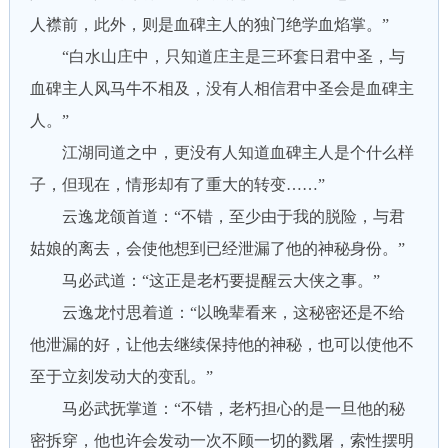
人襟前，此外，则是血碑主人的独门绝学血焰掌。”
“白水山庄中，只知道庄主是三环套日君中圣，与
血碑主人风马牛不相及，没有人相信君中圣会是血碑主
人。”
江湖同道之中，更没有人知道血碑主人是个什么样
子，但现在，情形却有了重大的转变……”
云逸龙颌首道：“不错，至少由于我的脱险，与君
姑娘的离去，会使他想到已经泄漏了他的神秘身份。”
马必武道：“这正是老朽要提醒云大侠之事。”
云逸龙忖思着道：“以晚辈看来，这秘密还是不给
他泄漏的好，让他去继续保持他的神秘，也可以使他不
至于立刻发动大的变乱。”
马必武抚掌道：“不错，老朽担心的是一旦他的秘
密拆穿，他也许会发动一次不顾一切的戮屠，索性摆明