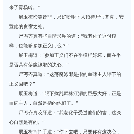
来了青杨岭。”
展玉梅啼笑皆非，只好吩咐下人招待尸丐齐真，安
置他的食宿之处。
尸丐齐真有些自惭形秽的道：“我老化子这付模
样，也能够参加正义门么？”
展玉梅道：“参加正义门不在乎模样好坏，而在乎
是否具有荡魔涤邪的决心。”
尸丐齐真道：“这荡魔涤邪是指的血碑主人辖下的
正义因吧？”
展玉梅道：“眼下扰乱武林江湖的巨恶大奸，正是
血碑主人，自然是指的他们了。”
尸丐齐真咬牙道：“我老化子受过他们的害，这决
心自然是有的。”
展玉梅挥挥手道：“你下去吧，只要你有这决心，