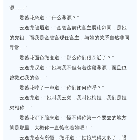
源……”
君慕花急道：“什么渊源？”
云逸龙皱眉道：“金碧宫前代官主展讳剑同，是她
的先祖，而我是金碧宫现任宫主，与她的关系自然非同
寻常。”
君慕花面色微变道：“那么你们很亲近了？”
云逸龙叹道：“她与我不但有着这段渊源，而且也
曾救过我的命。”
君慕花哼了一声道：“你们如何称呼？”
云逸龙道：“她叫我云弟，我叫她梅姐，我们是姐
弟相称。”
君慕花沉下脸来道：“怪不得你第一个要去的地方
就是那里，大概你一直惦念着她吧！”
云逸龙若有所悟，微吁道：“姑娘想得太多了，眼