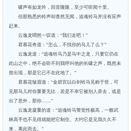
啸声有如龙吟，回音隆隆，至少可听闻十里。
但那熟悉的铃声却查然无闻，追魂铃马并没有应声
赶来。
云逸龙喟然一叹道：“我们走吧！”
君慕花奇道：“怎么，不找你的马儿了么？”
云逸龙道：“追魂铃马乃是马中之龙，只要它仍在
此山之中，绝不会听不到我呼叫他的长啸之声，既然未
曾出现，那是它已不在此地了。”
君慕花皱眉道：“金碧宫以白剑铃马见称于世，可
见那马儿对你重要无比，若是不幸它被别人弄去，或是
出了意外，那你……”
云逸龙凝重的道：“追魂铃马警觉性极高，一般武
林高手也不见得就能把它制住。大约它是见我久久不
来，离此而去。”