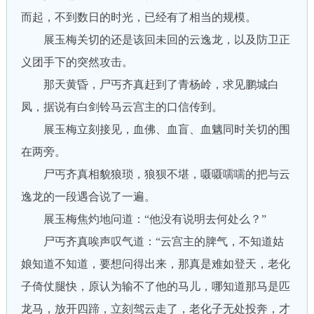
而起，不到数日的时光，已经有了相当的规模。
展玉梅关切的还是该回未回的云逸龙，以及防卫正
义团手下的突然攻击。
那天黄昏，尸丐齐真赶到了青杨岭，求见鹏城白
凤，据说有白剑铃马云宫主的口信传到。
展玉梅立刻接见，血佛、血盲、血魑同时关切的围
在两旁。
尸丐齐真相貌狼琐，狼狈不堪，嗫嗫嚅嚅的把与云
逸龙的一段遇合说了一遍。
展玉梅焦灼地问道：“他没有说明去何处么？”
尸丐齐真唉声叹气道：“云宫主的脾气，不知道姑
娘知道不知道，要想问得出来，那真是难如登天，老化
子倚仗腿快，原认为输不了他的马儿，哪知道那马是匹
龙马，放开四蹄，立刻驾云走了，老化子无处投奔，才