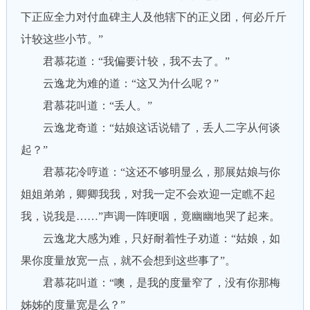
下正应全力对付血碑主人及他辖下的正义团，何必斤斤
计较这些小节。”
君慕花道：“我偏要计较，我不去了。”
云逸龙为难的道：“这又为什么呢？”
君慕花叫道：“丢人。”
云逸龙奇道：“姑娘这话说错了，丢人二字从何谈
起？”
君慕花冷哼道：“这还不够明显么，那展姑娘与你
姐姐弟弟，卿卿我我，对我一定不会欢迎一定瞧不起
我，说我是……”声调一阵哽咽，竟幽幽地哭了起来。
云逸龙大感为难，只好耐着性子劝道：“姑娘，如
果你度量放宽一点，就不会想到这些事了”。
君慕花叫道：“噢，是我的度量窄了，没有你那梅
姊姊的度量宽是么？”