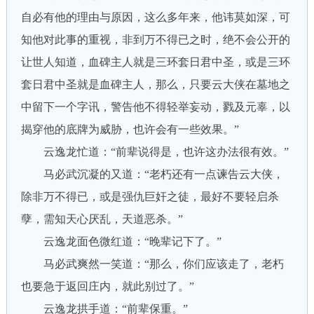
自必有他的理由与原因，这么多年来，他讳莫如深，可
知他对此事的重视，非到万不得已之时，绝不会公开的
让世人知道，血碑主人就是三环套日君中圣，或是三环
套日君中圣就是血碑主人，那么，只要云大侠在墓地之
中留下一个字讯，警告他不得轻举妄动，戮及元辜，以
揭穿他的底牌为威胁，也许会有一些效果。”
云逸龙忙道：“前辈说得是，也许这办法很有效。”
马必武沉凝的又道：“老朽还有一点谏告云大侠，
除非万不得已，或是强仇巨奸之徒，最好不要轻启杀
孽，需知天心厌乱，天道恶杀。”
云逸龙面色微红道：“晚辈记下了。”
马必武爽然一笑道：“那么，你们应该走了，老朽
也要急于返回庄内，就此别过了。”
云逸龙拱手道：“前辈保重。”