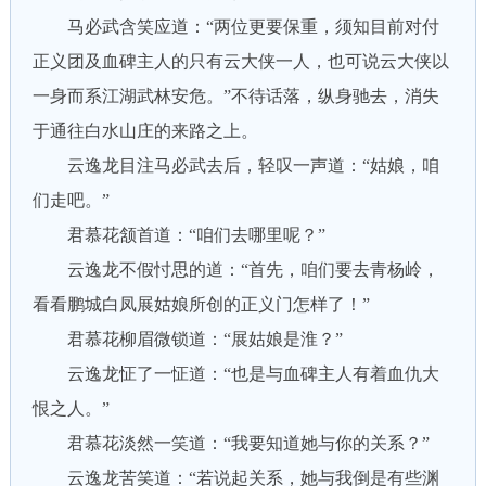
马必武含笑应道：“两位更要保重，须知目前对付
正义团及血碑主人的只有云大侠一人，也可说云大侠以
一身而系江湖武林安危。”不待话落，纵身驰去，消失
于通往白水山庄的来路之上。
云逸龙目注马必武去后，轻叹一声道：“姑娘，咱
们走吧。”
君慕花颔首道：“咱们去哪里呢？”
云逸龙不假忖思的道：“首先，咱们要去青杨岭，
看看鹏城白凤展姑娘所创的正义门怎样了！”
君慕花柳眉微锁道：“展姑娘是淮？”
云逸龙怔了一怔道：“也是与血碑主人有着血仇大
恨之人。”
君慕花淡然一笑道：“我要知道她与你的关系？”
云逸龙苦笑道：“若说起关系，她与我倒是有些渊