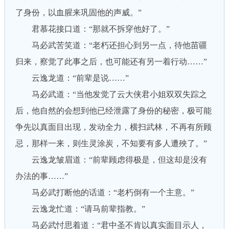
了身份，以血腥来巩固他的声威。”
君慕花接口道：“那就不拆穿他好了。”
马必武苦笑道：“老朽还担心到另一点，待他苗疆
归来，察觉了此事之后，也可能还有另一着行动……”
云逸龙道：“前辈是说……”
马必武道：“当他发觉了云大侠君小姐双双失踪之
后，他自然的会想到他已经泄露了身份的秘密，极可能
争先以真面目出现，发动全力，横扫武林，不再有所顾
忌，那样一来，则生灵涂炭，不知要有多人遭殃了。”
云逸龙皱眉道：“前辈顾虑得极是，但这却是没有
办法的事……”
马必武打断他的话道：“老朽倒有一个主意。”
云逸龙忙道：“请马前辈指教。”
马必武忖思着道：“君中圣不肯以真实面目示人，