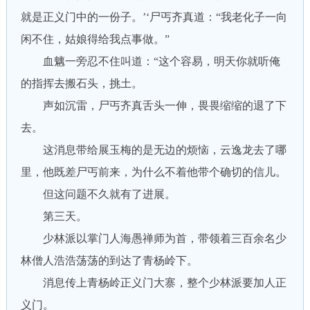
就是正义门中的一份子。’‘尸丐齐真道：“我老化子一向
闲不住，姑娘得给我点事做。”
血魑一旁忍不住叫道：“这个容易，明天你就听俺
的指挥去搬石头，挑土。
声如沉雷，尸丐齐真舌头一伸，畏畏缩缩的退了下
去。
这消息带给展玉梅的是无边的烦恼，云逸龙去了哪
里，他既差尸丐前来，为什么不着他带个确切的信儿。
但这问题不久就有了进展。
第三天。
少林派以掌门人海愚禅师为首，带领着三百余名少
林僧人浩浩荡荡的到达了青杨岭下。
消息传上青杨岭正义门大寨，整个少林派要加人正
义门。