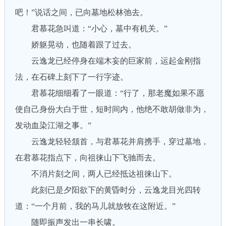
吧！”说话之间，已向墓地松林弛去。
君慕花急叫道：“小心，墓中有机关。”
娇躯晃动，也随着跟了过去。
云逸龙已经停身在端木妄的巨家前，运起金刚指
法，在石碑上刻下了一行字迹。
君慕花细细看了一眼道：“行了，那老魔如果不愿
使自己身份大白于世，短时间内，他绝不敢胡做非为，
发动血染江湖之事。”
云逸龙轻轻颔首，与君慕花并肩携手，穿过墓地，
在君慕花指点下，向祖徕山下飞驰而去。
不消片刻之间，两人已经抵达祖徕山下。
此刻已是夕阳欲下的黄昏时分，云逸龙目光四转
道：“一个月前，我的马儿就放牧在这附近。”
随即振声发出一串长啸。