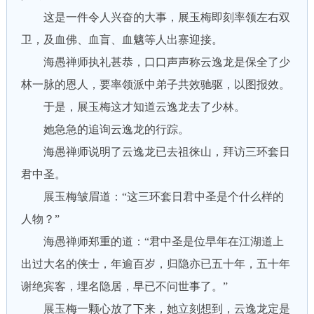
这是一件令人兴奋的大事，展玉梅即刻率领左右双
卫，及血佛、血盲、血魑等人出寨迎接。
海愚禅师执礼甚恭，口口声声称云逸龙是保全了少
林一脉的恩人，要率领派中弟子共效驰驱，以图报效。
于是，展玉梅这才知道云逸龙去了少林。
她急急的追询云逸龙的行踪。
海愚禅师说明了云逸龙已去祖徕山，拜访三环套日
君中圣。
展玉梅皱眉道：“这三环套日君中圣是个什么样的
人物？”
海愚禅师郑重的道：“君中圣是位早年在江湖道上
出过大名的侠士，年逾百岁，归隐亦已五十年，五十年
谢绝宾客，埋名隐居，早已不问世事了。”
展玉梅一颗心放了下来，她立刻想到，云逸龙定是