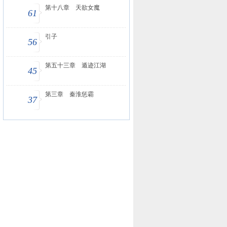
第十八章 天欲女魔
61
引子
56
第五十三章 遁迹江湖
45
第三章 秦淮惩霸
37