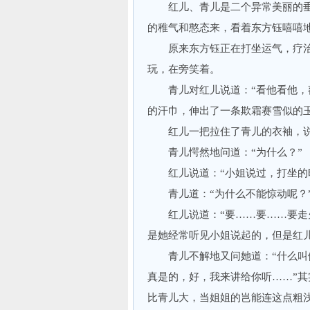
红儿、青儿是二个异常美丽的垂
的稚气和憨态来，看着东方钰嘻嘻
原来东方钰正在打坐运气，疗治
玩，在旁笑着。
青儿对红儿说道：“看他看他，额
的汗巾，伸出了一条欺霜赛雪似的
红儿一把拉住了青儿的衣袖，说道
青儿愕然地问道：“为什么？”
红儿说道：“小姐说过，打坐的时
青儿道：“为什么不能惊动呢？
红儿说道：“要……要……要走火
是她经常听见小姐说起的，但是红
青儿不解地又问她道：“什么叫做
真是的，好，我来讲给你听……”
比青儿大，当姐姐的岂能连这点粗