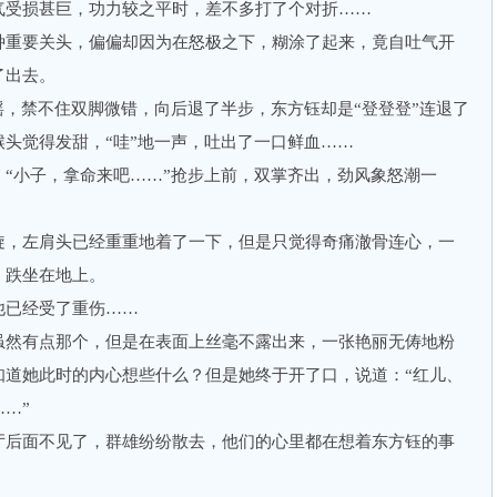
气受损甚巨，功力较之平时，差不多打了个对折……
重要关头，偏偏却因为在怒极之下，糊涂了起来，竟自吐气开
了出去。
，禁不住双脚微错，向后退了半步，东方钰却是“登登登”连退了
头觉得发甜，“哇”地一声，吐出了一口鲜血……
小子，拿命来吧……”抢步上前，双掌齐出，劲风象怒潮一
，左肩头已经重重地着了一下，但是只觉得奇痛澈骨连心，一
，跌坐在地上。
已经受了重伤……
然有点那个，但是在表面上丝毫不露出来，一张艳丽无俦地粉
知道她此时的内心想些什么？但是她终于开了口，说道：“红儿、
…”
后面不见了，群雄纷纷散去，他们的心里都在想着东方钰的事