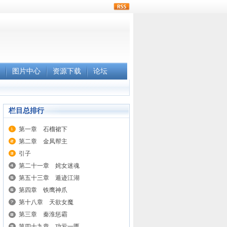
rss
图片中心
资源下载
论坛
栏目总排行
第一章 石榴裙下
第二章 金凤帮主
引子
第二十一章 姹女迷魂
第五十三章 遁迹江湖
第四章 铁鹰神爪
第十八章 天欲女魔
第三章 秦淮惩霸
第四十九章 功亏一匮