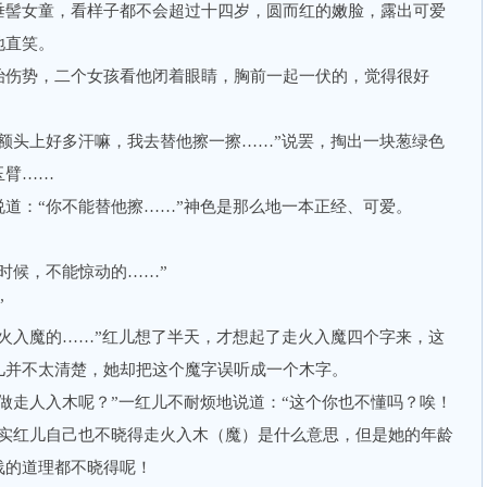
髻女童，看样子都不会超过十四岁，圆而红的嫩脸，露出可爱
地直笑。
伤势，二个女孩看他闭着眼睛，胸前一起一伏的，觉得很好
头上好多汗嘛，我去替他擦一擦……”说罢，掏出一块葱绿色
玉臂……
：“你不能替他擦……”神色是那么地一本正经、可爱。
候，不能惊动的……”
”
入魔的……”红儿想了半天，才想起了走火入魔四个字来，这
儿并不太清楚，她却把这个魔字误听成一个木字。
走人入木呢？”一红儿不耐烦地说道：“这个你也不懂吗？唉！
其实红儿自己也不晓得走火入木（魔）是什么意思，但是她的年龄
浅的道理都不晓得呢！