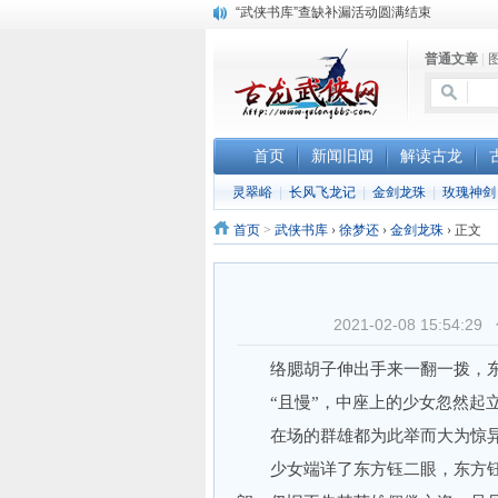
“武侠书库”查缺补漏活动圆满结束
《古龙小说原貌探究》修订版已上市
普通文章
|
顾雪衣《古龙武侠小说知见录》上市
首页
新闻旧闻
解读古龙
灵翠峪
|
长风飞龙记
|
金剑龙珠
|
玫瑰神剑
首页
>
武侠书库
›
徐梦还
›
金剑龙珠
›
正文
2021-02-08 15:5
络腮胡子伸出手来一翻一拨，东
“且慢”，中座上的少女忽然起立
在场的群雄都为此举而大为惊异
少女端详了东方钰二眼，东方钰