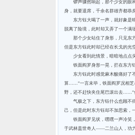
锣声骤然响起，那个少女的眼神
身，就要退席，千余名群雄齐都恭
东方钰大喝了一声，就好象是晴
脱离了险境，此时却又弄了一个满
那个少女站住了身形，只见东方
但是东方钰此时却已经在长戈的光
少女看到此情景，暗暗地点点头
铁面阎罗身形一晃，拦在东方钰的
东方钰此时感觉麻木酸痛好了不少
算……”一言未毕，铁面阎罗况相芝
野，还不赶快夹住尾巴滚出去……
气极之下，东方钰什么也顾不得
己，但是此时东方钰却不加思索，
铁面阎罗见状，嘿嘿一声冷笑，
于武林盖世奇人——二兰山人，功