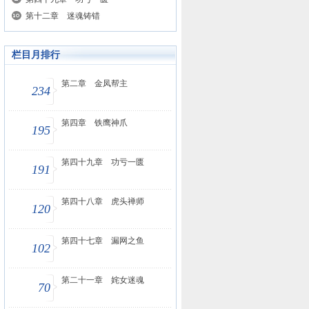
第十二章 迷魂铸错
栏目月排行
第二章 金凤帮主
234
第四章 铁鹰神爪
195
第四十九章 功亏一匮
191
第四十八章 虎头禅师
120
第四十七章 漏网之鱼
102
第二十一章 姹女迷魂
70