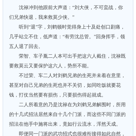
沈禄冲到他跟前大声道：“刘大侠，不可蛮战，你
们兄弟快退，我来救莫少侠。”
听到“退”字，刘鹤顿时觉得身上十及处创口剧痛，
几乎站立不住，低声道：“有劳沈总管。”回身挥手，领
五人退了回去。
荣智、车子胤二人本可出手把这六人截住，沈禄既
要救莫云又要保护这六人，势所不能。
不过荣、车二人对刘鹤兄弟的生死并未着在意里，
甚至对自己兄弟的生死也并不关切，如同吃饭就要花
钱，打仗当然要有损伤，只要损伤得起就成。
二人所着意的乃是沈禄在为刘鹤兄弟解围时，所用
的十几式招法居然来自十几个门派，而这些不同门派的
招法在他手中施将出来，竟如行云流水，浑然天成。
即便同一门派的武功招式也很难衔接得如此自然，