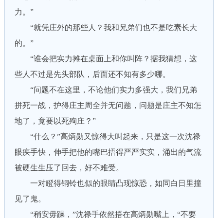
力。”
“就凭庄外的那些人？我和兄弟们也不是吃素长大
的。”
“谁会把实力摊在桌面上和你叫阵？据我猜想，这
些人不过是先头部队，后面还不知有多少哪。
“问题不在这里，不论他们实力多强大，我们兄弟
拼死一战，护得庄主周全并无问题，问题是庄主不知怎
地了，竟要以死殉庄？”
“什么？”高炳勋又惊得大叫起来，只是这一次沈禄
眼疾手快，伸手把他的嘴巴捂得严严实实，涌出的气流
被硬生生压了回去，好不难受。
一对瞪得铜铃也似的眼睛凸现惊恐，如同白日里撞
见了鬼。
“稍安毋躁，”沈禄手依然捂在高炳勋嘴上，“不要