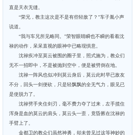
直是天衣无缝。
“荣兄，教主这次是不是有些轻敌了？”车子胤小声
说道。
“我与车兄所见略同。”荣智眼睛瞬也不瞬的看着沈
禄的动作，呆呆直视的眼神中已略现惧意。
沈禄疾冲至莫云被围的圈子里，照式施为，教众们
无不一招即中，不是被抛到空中，便是被劈倒在地。
沈禄一阵风也似冲到莫云身后，莫云此时早已敌友
不分，回头一剑便砍，只是轻飘飘的全无气力，眼见已
是使脱力了。
沈禄劈手夹住剑刃，毫不费力夺了过来，左手揽住
浑身是血的莫云的肩头，莫云头一歪，竟昏厥在沈禄的
手臂上了。
金都卫的教众们虽然神勇，却未曾见过这等神妙的