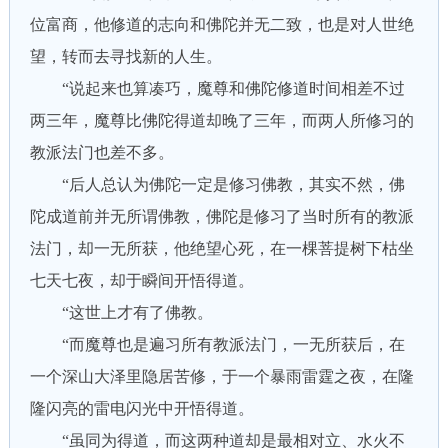
位富商，他修道的志向和佛陀并无二致，也是对人世绝
望，转而去寻找新的人生。
“说起来也算凑巧，魔尊和佛陀修道时间相差不过
两三年，魔尊比佛陀得道却晚了三年，而两人所修习的
教派法门也差不多。
“后人总认为佛陀一定是修习佛教，其实不然，佛
陀成道前并无所谓佛教，佛陀是修习了当时所有的教派
法门，却一无所获，他绝望心死，在一棵菩提树下枯坐
七天七夜，却于瞬间开悟得道。
“这世上才有了佛教。
“而魔尊也是遍习所有教派法门，一无所获后，在
一个深山大泽里隐居苦修，于一个暴雨雷霆之夜，在隆
隆闪亮的雷电闪光中开悟得道。
“虽同为得道，而这两种道却是最相对立、水火不