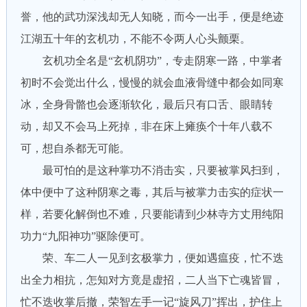
誉，他的武功深浅却无人知晓，而今一出手，便是绝迹
江湖五十年的玄机功，不能不令两人心头颤栗。
玄机功全名是“玄机阴功”，专走阴寒一路，中掌者
初时不会觉出什么，慢慢的就会血液骨缝中都会如同寒
冰，全身骨骼也会逐渐软化，最后只有口舌、眼睛转
动，却又不会马上死掉，非在床上瘫痪个十年八载不
可，想自杀都无可能。
最可怕的是这种掌功不消击实，只要被掌风扫到，
体中便中了这种阴寒之毒，其后与被掌力击实的症状一
样，若要化解倒也不难，只要能请到少林寺方丈用纯阳
功力“九阳神功”驱除便可。
荣、车二人一见到玄极掌力，便如遇瘟疫，忙不迭
出全力相抗，怎知对方竟是虚招，二人当下亡魂皆冒，
忙不迭收掌后撤，荣智左手一记“旋风刀”挥出，护住上