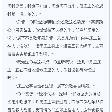
问我原因，我也不知道，问也问不出来，但庄主的心思
我是一清二楚的。”
“总管，你既然没问明白怎么敢这么确定？”高炳勋
心中疑窦丛生，他慢慢拉下沈禄的手，低声却坚定的
说，“属下不是敢怀疑总管，只是兄弟们一向奉庄主若
神人，谁敢加一指于庄主身上？遑言五花大绑了，这可
着着实实是犯上作乱啊。”
“我知道你会这样想，你且听我说：近几个月里庄
主一直在不断地遣散庄里的人，你就没觉得奇怪过
吗？”
“庄主做事自然有道理，属下怎敢妄自猜疑。”
“你个蠢货，”沈禄气得一跺脚，“长这么大的脑袋
光用来吃饭了？昨天庄主寿筵过后，不单不像往年那样
留住客人盘桓，反而请他们立即上路走人，连带食客居