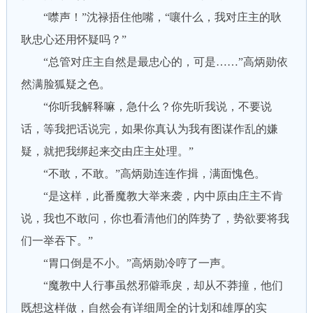
“噤声！”沈禄捂住他嘴，“嚷什么，我对庄主的耿
耿忠心还用怀疑吗？”
“总管对庄主自然是最忠心的，可是……”高炳勋依
然满脸狐疑之色。
“你听我解释嘛，急什么？你先听我说，不要说
话，等我把话说完，如果你真认为我有图谋作乱的嫌
疑，就把我绑起来交由庄主处理。”
“不敢，不敢。”高炳勋连连作揖，满面愧色。
“是这样，此番魔教大举来袭，内中原由庄主不肯
说，我也不敢问，你也看清他们的阵势了，势欲要将我
们一举吞下。”
“胃口倒是不小。”高炳勋冷哼了一声。
“魔教中人行事虽然邪僻乖戾，却从不莽撞，他们
既想这样做，自然会有详细周全的计划和雄厚的实