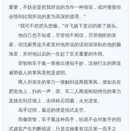
重要，不妨还是把我所说的当作一种假说，或许慢慢你
会悟到比我所说的更为高深的道理。”
“我可不想把头想爆。”许飞扬下意识的摇了摇头。
他自己也不知道，尽管他不相信，尽管他听的发
晕，但沈家秀这天夜里对他所说的话却深深刻在他的脑
海里，并对他以后的一生起了至关重要的作用。
荣智和车子胤一掌推出便知不妙，沈禄打出的两道
威势骇人的掌风竟然是虚招。
两人所发生的掌力一接触到这两股掌风，便如击在
肥皂泡上，扑的一声，荣、车二人两道刚劲绝伦的掌力
直接击到庄墙上，击得砖石四溅，火光迸发。
高手过招，最忌的便是招式走空。
而像荣智，车子胤这种高手，轻易不会对敌手的招
式虚实产生判断错误，只是沈禄素有沈庄第一高手之