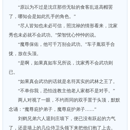
“原以为不过是沈庄那些无耻的食客乱送高帽罢
了，哪知会是如此扎手的角色。”
“尽人皆知也未必可信，照沈禄的情形看来，沈家
秀也未必就不会武功。”荣智忧心忡忡的说。
“魔尊保佑，他可千万别会武功。”车子胤双手合
拢，放在头顶。
“是啊，如果真如车兄所说，沈家秀不会武功则
已。
“如果真会武功的话就是名符其实的武林之王了。
“不单你我，恐怕连教主他老人家都不是对手。”
两人对视了一眼，不约而同的双手置于头顶，默默
念诵：“魔尊庇护弟子，魔尊庇护弟子……”
刘鹤兄弟六人退到庄墙下，便已没有跃起的力气
了，还是墙上的几位侍卫头领下来把他们抱了上去。