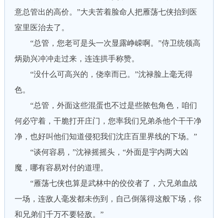
意总管出的高价。”大夫苦着脸命人把雁荡七侠抬到医
室里医治去了。
“总管，您老可是头一次显露峥嵘啊。”侍卫统领高
炳勋兴冲冲走过来，连连拱手称赞。
“没什么可高兴的，侥幸而已。”沈禄脸上毫无得
色。
“总管，外面这些混蛋也不过是些脓包角色，咱们
何必守着，干脆打开庄门，您率我们兄弟杀他个干干净
净，也好叫他们知道侵犯我们沈庄百里界线的下场。”
“谈何容易，”沈禄摇摇头，“外面是宇内两大凶
魔，哪有容易对付的道理。
“雁荡七侠也算是武林中的佼佼者了，六兄弟血战
一场，连敌人毫发都未伤到，自己倒落得这般下场，你
和兄弟们千万不要轻敌。”