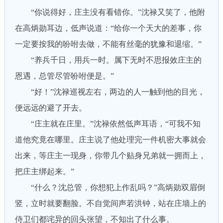
“你说得好，庄主没有看错你。”沈禄又笑了，他附
在高炳勋耳边，低声说道：“给你一个天大的差事，你
一定要按我的吩咐去做，不能有丝毫的犹豫和退缩。”
“养兵千日，用兵一时。属下无时不思报效庄主的
恩遇，总管尽管吩咐便是。”
“好！”沈禄巡视左右，两边的人一触到他的目光，
便远远的避了开去。
“庄主就在庄里。”沈禄依然低声耳语，“可我不知
道他究竟在哪里。庄主说了他处理完一件机密大事就会
出来，等庄主一现身，你带几个贴身兄弟就一拥而上，
把庄主绑起来。”
“什么？沈总管，你想犯上作乱吗？”高炳勋双眉倒
竖，立时就要翻脸。不自觉间声若洪钟，站在庄墙上的
侍卫们都诧异的回头张望，不知出了什么事。