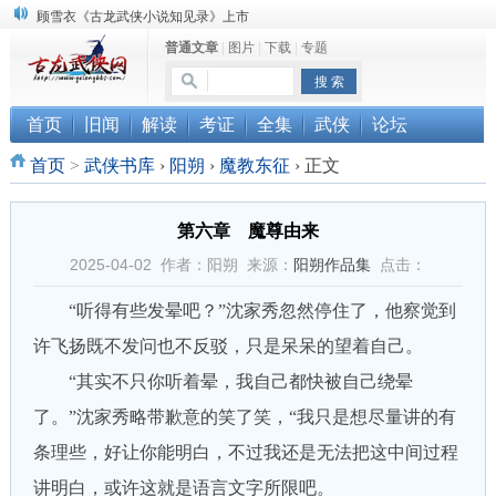
“武侠书库”查缺补漏活动圆满结束
普通文章
|
图片
|
下载
|
专题
《古龙小说原貌探究》修订版已上市
顾雪衣《古龙武侠小说知见录》上市
首页
旧闻
解读
考证
全集
武侠
论坛
首页
>
武侠书库
›
阳朔
›
魔教东征
›
正文
第六章 魔尊由来
2025-04-02 作者：阳朔 来源：
阳朔作品集
点击：
“听得有些发晕吧？”沈家秀忽然停住了，他察觉到
许飞扬既不发问也不反驳，只是呆呆的望着自己。
“其实不只你听着晕，我自己都快被自己绕晕
了。”沈家秀略带歉意的笑了笑，“我只是想尽量讲的有
条理些，好让你能明白，不过我还是无法把这中间过程
讲明白，或许这就是语言文字所限吧。