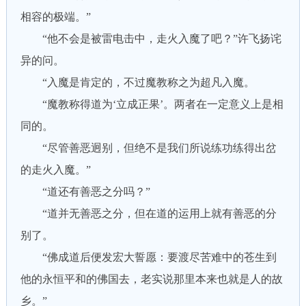
相容的极端。”
“他不会是被雷电击中，走火入魔了吧？”许飞扬诧
异的问。
“入魔是肯定的，不过魔教称之为超凡入魔。
“魔教称得道为‘立成正果’。两者在一定意义上是相
同的。
“尽管善恶迥别，但绝不是我们所说练功练得出岔
的走火入魔。”
“道还有善恶之分吗？”
“道并无善恶之分，但在道的运用上就有善恶的分
别了。
“佛成道后便发宏大誓愿：要渡尽苦难中的苍生到
他的永恒平和的佛国去，老实说那里本来也就是人的故
乡。”