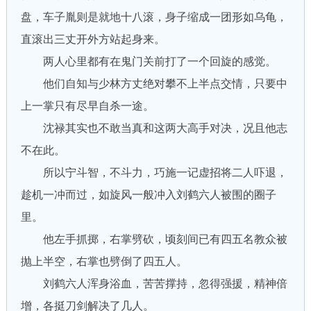
盘，车子胤则是就地十八滚，身子缩成一团形如乌龟，
直滚出三丈开外方站起身来。
两人心里都有在鬼门关前打了一个回旋的感觉。
他们自知与少林方丈绝对攀不上半点交情，只要中
上一掌只有尽早自杀一途。
沈禄其实也不敢当真和这两大高手对决，况且他志
不在此。
所以宁斗智，不斗力，巧施一记虚招将二人吓退，
趁机一冲而过，如旋风一般冲入刘鹤六人被围的圈子
里。
他左手抓掷，右掌劈砍，顷刻间已有四五名教众被
抛上半空，右掌也劈倒了四五人。
刘鹤六人浑身浴血，苦苦撑持，忽得强援，精神倍
增，各挺刀剑解决了几人。