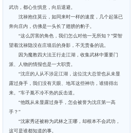
武功，都心生惧意，向后退避。
沈禄抱住莫云，如同来时一样的速度，几个起落已
奔向庄内，仿佛是一头长了翅膀的豹子。
“这么厉害的角色，我们怎么对他一无所知？”荣智
望着沈禄隐没在庄墙后的身影，不无责备的说。
因为魔教四大法王行走江湖，收集武林中重要门
派、人物的情报也是一大职责。
“沈庄的人从不涉足江湖，这位沈大总管也从未显
露过身手，我们没有天眼、地耳这些神功，谁猜得出
来。”车子胤不冷不热的反击道。
“他既从未显露过身手，怎会被誉为沈庄第一高
手？”
“沈家秀还被称为武林之王哪，却根本不会武功，
这可是谁都知道的事。