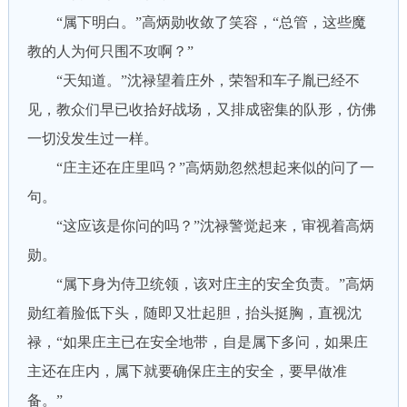
“属下明白。”高炳勋收敛了笑容，“总管，这些魔
教的人为何只围不攻啊？”
“天知道。”沈禄望着庄外，荣智和车子胤已经不
见，教众们早已收拾好战场，又排成密集的队形，仿佛
一切没发生过一样。
“庄主还在庄里吗？”高炳勋忽然想起来似的问了一
句。
“这应该是你问的吗？”沈禄警觉起来，审视着高炳
勋。
“属下身为侍卫统领，该对庄主的安全负责。”高炳
勋红着脸低下头，随即又壮起胆，抬头挺胸，直视沈
禄，“如果庄主已在安全地带，自是属下多问，如果庄
主还在庄内，属下就要确保庄主的安全，要早做准
备。”