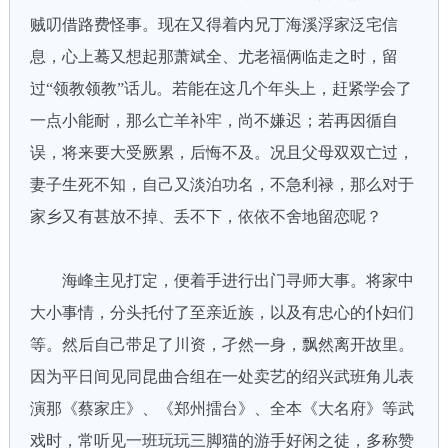
贼叨借路费怪事。现在又得着内兄丁海溪浮家泛宅信
息，心上蓦又想起那萧斌全、尤老福俩临走之时，留
过“领教领教”话儿。若能在这几个年头上，赶紧学会了
一点小能耐，那么亡羊补牢，尚不嫌迟；若再因循自
误，将来要大受厥累，后悔不及。况且父母双双亡过，
妻子生死不知，自己又淡泊功名，不急利禄，那么对于
家乡又有甚放不掉、丢不下，依依不舍地留恋呢？
海峰主见打定，便着手进行出门寻师大事。将家中
大小事情，分头托付了至亲近族，以及有忠心的仆妇们
等。然后自己带足了川资，孑然一身，飘然离开故里。
因为平日间见同昆曲合组在一处卖艺的绍兴武班角儿表
演那《蔡家庄》、《郑州擂台》、全本《大名府》等武
戏时，常听见一班玩玩三脚猫的游手好闲之徒，多称赞