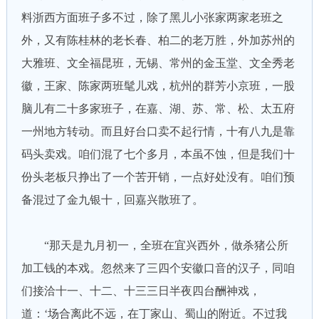
料浙西方面班子多不过，除了黑儿小张家两家老班之
外，又有陈桂林的老长春、柏二的老万胜，外加苏州的
大雅班、文全福昆班，无锡、常州的金玉堂、文全秀老
徽，王家、陈家两班髦儿戏，杭州的群芳小京班，一股
脑儿有二十多家班子，在嘉、湖、苏、常、松、太五府
一州地方转动。而且好台口卖不起行情，十有八九是靠
码头卖戏。咱们混了七个多月，本虽不蚀，但是我们十
份头老板只挣出了一个苦开销，一点好处没有。咱们预
备混过了金九银十，回嘉兴散班了。
“那天是九月初一，全班在宜兴西外，做杀猪公所
加工钱的本戏。忽然来了三四个安徽口音的汉子，同咱
们接洽十一、十二、十三三日半夜四台酬神戏，
道：‘场合离此不远，在丁家山、蜀山的附近。不过我