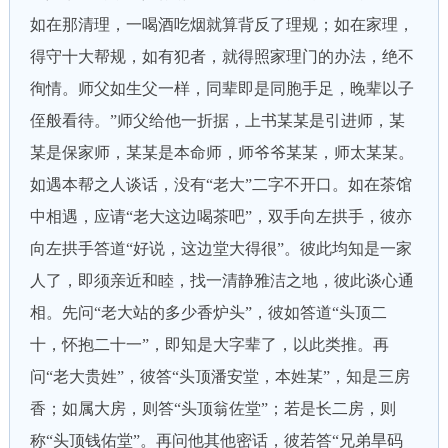
如在那清理，一喝酒吃烟就算背反了理规；如在家理，
得守十大帮规，如有犯者，就得照家理门的办法，绝不
徇情。师父如生父一样，同辈即是同胞手足，晚辈以子
侄般看待。”师父给他一折据，上书某某是引进师，某
某是保家师，某某是本命师，师爷爷某某，师太某某。
如遇本帮之人谈话，没有“老大”二字不开口。如在茶馆
中相遇，应请“老大这边喝茶吧”，双手向左拱手，彼亦
向左拱手答道“好说，这边堂大得很”。彼此均知是一家
人了，即须亲近和睦，找一清静雅洁之地，彼此谈心通
相。先问“老大站的多少香炉头”，彼如答道“头顶二
十，怀抱二十一”，即知是大字辈了，以此类推。再
问“老大贵姓”，彼答“头顶潘安堂，本姓某”，知是三房
香；如属大房，则答“头顶翁佐堂”；若是长二房，则
称“头顶钱佑堂”。再问他其他密话，彼若答“兄弟旱码