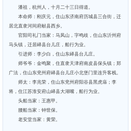
潘祖，杭州人，十月二十三日得道。
本命师：刚庆元，住山东济南府历城县三合街，迁
居北直隶河间府献县西乡。
官阳司礼门当家：马凤山，字鸣歧，住山东沂州府
马头镇，迁居峄县台儿庄，船行为业。
引进师：李少白，住山东峄县台儿庄。
师爷爷：金鸣聚，住直隶天津府南皮县保头镇；郑
广法，住山东兖州府峄县台儿庄小北堡门里连升客栈。
师太：李兆荣，住山东兖州府阳谷县黑虎庙；李
将，住江苏淮安府山峄县大湖嘴，船行为业。
头船当家：王惠甲。
腰船当家：钟世保。
老安堂当家：黄荣。