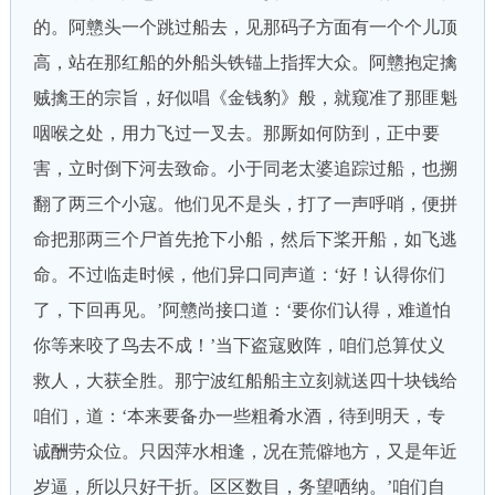
的。阿戆头一个跳过船去，见那码子方面有一个个儿顶
高，站在那红船的外船头铁锚上指挥大众。阿戆抱定擒
贼擒王的宗旨，好似唱《金钱豹》般，就窥准了那匪魁
咽喉之处，用力飞过一叉去。那厮如何防到，正中要
害，立时倒下河去致命。小于同老太婆追踪过船，也搠
翻了两三个小寇。他们见不是头，打了一声呼哨，便拼
命把那两三个尸首先抢下小船，然后下桨开船，如飞逃
命。不过临走时候，他们异口同声道：‘好！认得你们
了，下回再见。’阿戆尚接口道：‘要你们认得，难道怕
你等来咬了鸟去不成！’当下盗寇败阵，咱们总算仗义
救人，大获全胜。那宁波红船船主立刻就送四十块钱给
咱们，道：‘本来要备办一些粗肴水酒，待到明天，专
诚酬劳众位。只因萍水相逢，况在荒僻地方，又是年近
岁逼，所以只好干折。区区数目，务望哂纳。’咱们自