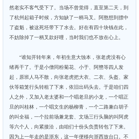
然老实不客气受下了。当场不曾觉得，直至第二天，到
了杭州起箱子时候，方知缺了一柄马叉。阿憨想到摽中
了盗魁，被这死坯带下了水去。好在有四十块钱在此，
不妨除掉了一柄叉款好哩，当时我们也不放在心上。
“谁知开转年来，年初生意大蚀本，张老虎没有心
绪再干了。于是小僧同粉菊花、小于、阿戆等四人发
起，原班人马不散，向张老虎把大衣、二衣、头盔、家
伙等箱笼行头转租了下来，依旧出码头去。于是咱们四
人之外，又加入老太婆和一个唱老旦的小龙，一个唱正
旦的叫桂林，一个唱文生的杨柳青，一个二路兼白胡子
的叫全福，一个拉前场兼龙套、文场三行头脑的叫阿虎
等六个人，向紧接洽，由咱们十份头负责转包了下来。
因为上一年走的是浙东，这一年便移向浙西放台口。不