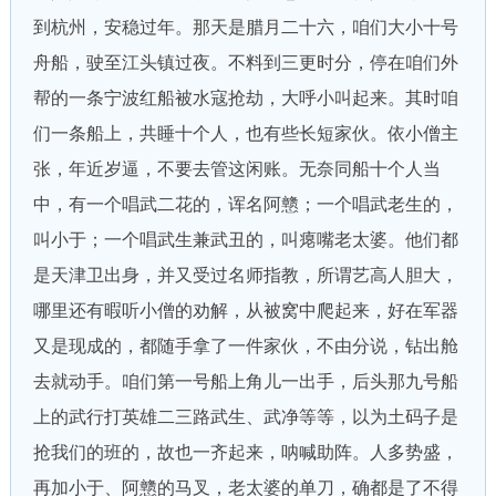
到杭州，安稳过年。那天是腊月二十六，咱们大小十号
舟船，驶至江头镇过夜。不料到三更时分，停在咱们外
帮的一条宁波红船被水寇抢劫，大呼小叫起来。其时咱
们一条船上，共睡十个人，也有些长短家伙。依小僧主
张，年近岁逼，不要去管这闲账。无奈同船十个人当
中，有一个唱武二花的，诨名阿戆；一个唱武老生的，
叫小于；一个唱武生兼武丑的，叫瘪嘴老太婆。他们都
是天津卫出身，并又受过名师指教，所谓艺高人胆大，
哪里还有暇听小僧的劝解，从被窝中爬起来，好在军器
又是现成的，都随手拿了一件家伙，不由分说，钻出舱
去就动手。咱们第一号船上角儿一出手，后头那九号船
上的武行打英雄二三路武生、武净等等，以为土码子是
抢我们的班的，故也一齐起来，呐喊助阵。人多势盛，
再加小于、阿戆的马叉，老太婆的单刀，确都是了不得