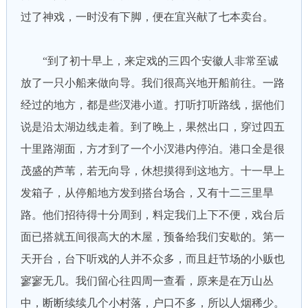
过了神戏，一时没有下脚，便在宜兴献了七本卖台。
“到了初十早上，来定戏的三四个安徽人非常至诚
放了一只小船来做向导。我们很髙兴地开船前往。一路
经过的地方，都是些汊港小道。打听打听路线，据他们
说是沿太湖边线走着。到了晚上，果然出口，穿过四五
十里路湖面，方才到了一个小汊港内停泊。港口全是很
茂盛的芦苇，若无向导，休想摸得到这地方。十一早上
发箱子，从停船地方发到搭台场合，又有十二三里旱
路。他们招待得十分周到，料定我们上下不便，戏台后
面已搭就五间很高大的木屋，预备给我们安歇的。第一
天开台，台下听戏的人并不众多，而且赶节场的小贩也
寥寥无几。我们留心往四周一查看，原来是在万山丛
中，断断续续几个小村落，户口不多，所以人烟稀少。