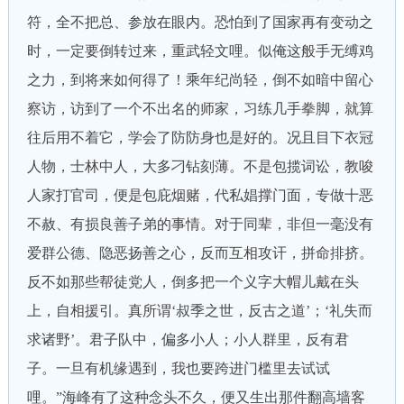
符，全不把总、参放在眼内。恐怕到了国家再有变动之
时，一定要倒转过来，重武轻文哩。似俺这般手无缚鸡
之力，到将来如何得了！乘年纪尚轻，倒不如暗中留心
察访，访到了一个不出名的师家，习练几手拳脚，就算
往后用不着它，学会了防防身也是好的。况且目下衣冠
人物，士林中人，大多刁钻刻薄。不是包揽词讼，教唆
人家打官司，便是包庇烟赌，代私娼撑门面，专做十恶
不赦、有损良善子弟的事情。对于同辈，非但一毫没有
爱群公德、隐恶扬善之心，反而互相攻讦，拼命排挤。
反不如那些帮徒党人，倒多把一个义字大帽儿戴在头
上，自相援引。真所谓‘叔季之世，反古之道’；‘礼失而
求诸野’。君子队中，偏多小人；小人群里，反有君
子。一旦有机缘遇到，我也要跨进门槛里去试试
哩。”海峰有了这种念头不久，便又生出那件翻高墙客