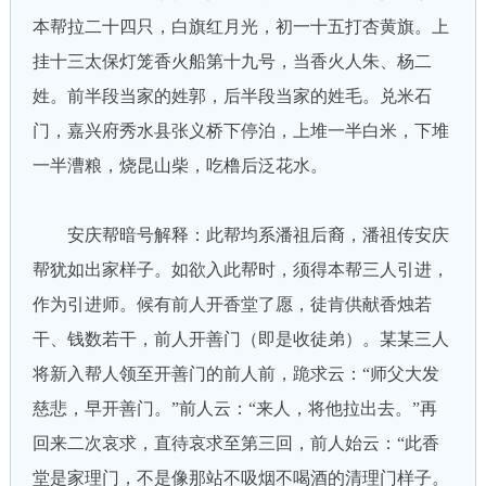
本帮拉二十四只，白旗红月光，初一十五打杏黄旗。上
挂十三太保灯笼香火船第十九号，当香火人朱、杨二
姓。前半段当家的姓郭，后半段当家的姓毛。兑米石
门，嘉兴府秀水县张义桥下停泊，上堆一半白米，下堆
一半漕粮，烧昆山柴，吃橹后泛花水。
安庆帮暗号解释：此帮均系潘祖后裔，潘祖传安庆
帮犹如出家样子。如欲入此帮时，须得本帮三人引进，
作为引进师。候有前人开香堂了愿，徒肯供献香烛若
干、钱数若干，前人开善门（即是收徒弟）。某某三人
将新入帮人领至开善门的前人前，跪求云：“师父大发
慈悲，早开善门。”前人云：“来人，将他拉出去。”再
回来二次哀求，直待哀求至第三回，前人始云：“此香
堂是家理门，不是像那站不吸烟不喝酒的清理门样子。