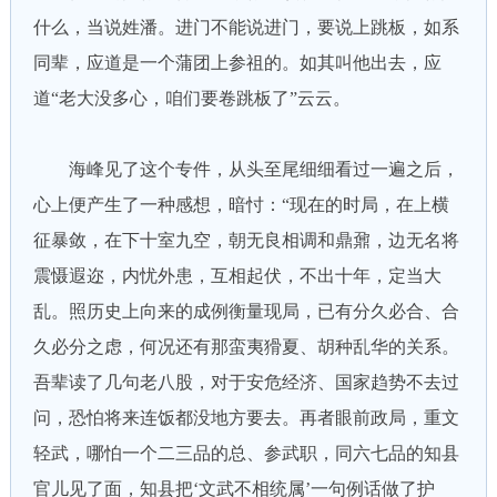
什么，当说姓潘。进门不能说进门，要说上跳板，如系
同辈，应道是一个蒲团上参祖的。如其叫他出去，应
道“老大没多心，咱们要卷跳板了”云云。
海峰见了这个专件，从头至尾细细看过一遍之后，
心上便产生了一种感想，暗忖：“现在的时局，在上横
征暴敛，在下十室九空，朝无良相调和鼎鼐，边无名将
震慑遐迩，内忧外患，互相起伏，不出十年，定当大
乱。照历史上向来的成例衡量现局，已有分久必合、合
久必分之虑，何况还有那蛮夷猾夏、胡种乱华的关系。
吾辈读了几句老八股，对于安危经济、国家趋势不去过
问，恐怕将来连饭都没地方要去。再者眼前政局，重文
轻武，哪怕一个二三品的总、参武职，同六七品的知县
官儿见了面，知县把‘文武不相统属’一句例话做了护