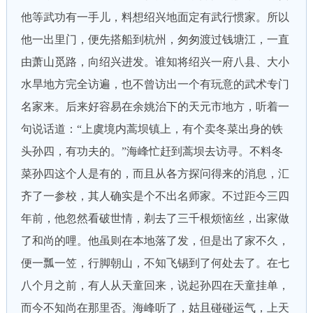
他等武功有一手儿，料想绍兴地面定有武行惯家。所以
他一出里门，便先搭船到杭州，匆匆渡过钱塘江，一直
由萧山觅路，向绍兴进发。谁知将绍兴一府八县、大小
水旱地方完全访遍，也不曾访出一个有玩意的武术专门
名家来。后来好容易在余姚治下的天元市地方，听着一
句说话道：“上虞境内蒿坝镇上，有个卖冬菜出身的铁
头孙四，有功夫的。”海峰忙赶到蒿坝去访寻。不料冬
菜孙四这个人是有的，而且从各方探问得来的消息，汇
齐了一参校，其人确实是个不出名师家。不过距今三四
年前，他忽然看破世情，剃去了三千根烦恼丝，出家做
了和尚的哩。他虽则在本地落了发，但是出了家不久，
便一瓢一笠，行脚朝山，不知飞锡到了何处去了。在七
八个月之前，有人从天童回来，说起孙四在天童挂单，
而今不知尚在那里否。海峰听了，姑且碰碰运气，上天