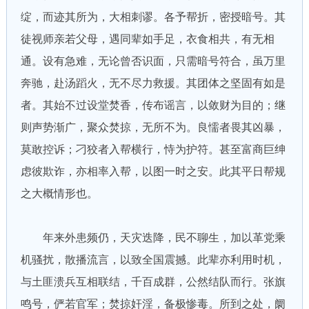
绽，而迹其所为，大相刺谬。各予帮折，密授暗号。其
徒视师亲若父母，遇同辈如手足，衣食相共，有无相
通。设有急难，无论曾否识面，只需暗号符合，虽万里
奔驰，赴汤蹈火，无不尽力救援。其团体之坚固有如是
者。其始不过设堂焚香，传布谣言，以敛财为目的；继
则声势渐广，聚众焚掠，无所不为。良懦者畏其凶暴，
莫敢控诉；刁狡者入帮横行，恃为护符。甚至富商巨绅
虑彼欺诈，亦相率入帮，以图一时之安。此其平日帮规
之大概情形也。
年来外患频仍，天灾迭降，民不聊生，加以革党乘
机骚扰，散播流言，以致全国震撼。此辈亦利用时机，
与土匪溃兵互相联结，千百成群，公然结队而行。张旗
鸣号，俨若官军；焚掠奸淫，备极惨毒。所到之处，阛