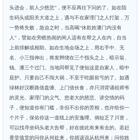
头进会，前人少慈悲”，便不应再往下问的了。如在陌
生码头或阳关大道之上，遇与不在家理门之人打架，万
一势将失败，急迫之时，当高喝“休欺姓潘门内没有
人”，譬如在旁瞧热闹的闲人适有在帮之人在内，自当
上前排解或相助。如在生地会场之上，用右手中、无
名、小三指伸出，将发辫绕在三个指头之上，暗示翁、
钱、潘三个过门。当地同帮见了便知这是自家人，暗中
庇护。只要自己不闯大祸，不至于吃眼前亏的了。如遇
绿林好汉断路借盘缠、上门借伙食，亦只消背诵祖师爷
的灵光、家理门的义气、您老大的慈悲、讲交情的码
子，便知道你有门槛，非但不出你的苦相，也许给你一
个片子，保佑你这一道线上的安逸哩。倘短乏了川资，
可以找寻坐码头老大告帮，好在彼此有来有去的。若赶
香堂值堂的问你从何处来，你就该说从杭州来；问你姓