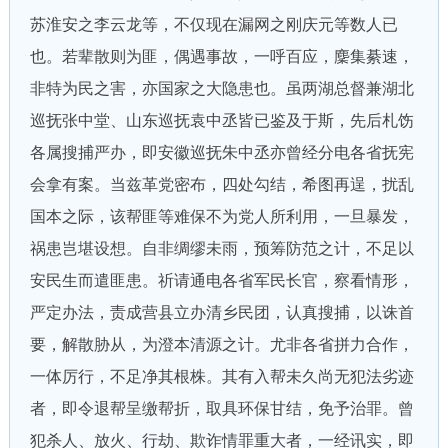
苏淮安之李云龙等，不仅现在漏网之刚庆元等数人已
也。若辈散则为匪，偶遇事故，一呼百应，麇集綦速，
非特为民之害，亦国家之大隐患也。虽两湖总督兼湖北
巡抚张中堂、山东巡抚袁中丞皆已鉴及于斯，先后札饬
各属搜捕严办，即安徽巡抚朱中丞亦曾经分电各省抚宪
会拿有案。当兹革党密布，四处勾结，希图再逞，扰乱
国本之际，该帮匪等难保不为党人所利用，一旦暴发，
祸患岂堪设想。自非绸缪未雨，预筹防范之计，不足以
安民生而遣匪患。祈请通电各省军民长官，察看情形，
严定办法，责成营县立办清乡民团，认真搜捕，以诛首
要，解散胁从，为澄本清源之计。尤非各省拼力合作，
一体厉行，不足净其根株。其有入帮未久尚无犯法劣迹
者，即令退帮呈缴帮折，取具环保甘结，免予治罪。曾
犯杀人、放火、行劫、欺诈情罪重大者，一经讯实，即