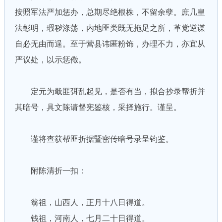
按照军法严加惩办，总期尽绝根株，不留余孽。庶几皇
法彰明，瑕秽涤荡，内地匪类既无拖足之所，革党逆谋
自必无由而逞。至于营县讳匿粉饰，办理不力，亦宜从
严议处，以示惩儆。
定元为戢匪弭乱起见，是否有当，拟合抄录帮折并
其暗号，具文陈请督宪鉴核，采择施行。谨呈。
谨将查获帮匪折据暨密传暗号录呈钧鉴。
附陈清折一扣：
翁祖，山西人，正月十八日得道。
钱祖，河南人，七月二十日得道。