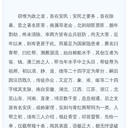
窃维为政之道，首在安民；安民之要务，首在除
暴。昔之著名匪害，南属哥老会，北则胡匪票匪，频年
剽劫，终未清除。幸两方皆有众兵驻防，尚无大害，近
年以来，则有更甚于此。而最足为国家隐患者，厥名曰
青帮、曰红帮。溯厥源流，始自粮船水手，其创立者为
翁、钱、潘三姓之人，即当年水手中之头目，帮徒尊为
祖师。初以清、静、道、德等二十四字定为辈分，嗣后
因沿历既久，传徒亦众，又定万、象、依、皈等二十四
字续其支脉。南自安徽、湖北、江西、江苏、浙江，北
至山东、河南、直隶，绵亘数千里，息息相通。后之支
派有名安庆，或称家理，实则与青红两帮同为一类。入
帮之初，须有三人介绍，领赴香堂，叩首盟誓。先给一
单，仅载帮规十条，阅其表面，语极正大，都无悖逆破