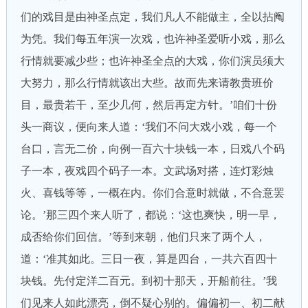
们的戏目是由神圣点定，我们凡人不能做主，全以拈阄
为凭。我们每五年演一次戏，也许神圣爱听小戏，那么
行情就要减少些；也许神圣全点的大戏，你们演员须大
大努力，那么行情就该出大些。故而先来请教贵班价
目，最贵若干，至少几何，然后再定方针。’咱们十份
头一商议，便向来人道：‘我们不问大戏小戏，每一个
台口，言无二价，向例一百六十块钱一本，日戏八个码
子一本，夜戏四个码子一本。文武场对搭，连灯彩烛
火、喜钱等等，一概在内。你们合意时就做，不合意罢
论。’那三四个来人听了，都说：‘这也爽快，明一早，
成否给你们回信。’等到来朝，他们只来了两个人，
道：‘准其如此。三日一夜，算是四台，一共六百四十
块钱。先付定洋二百元。到初十那天，开船前往。’我
们见来人如此漂亮，倒不疑心别的。偏偏初一、初二献