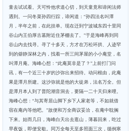
童去试试看。天可怜他求道心切，到天童竟和谛闲法师
遇到。一问冬菜孙四行踪，谛闲道：“孙四法名叫潭
月，半年之前，在此挂单。现在迁到宁波城东四十里同
谷山内王伯厚古墓附近住茅棚去了。”于是海峰再到同
谷山内去找寻。寻了十多天，方才在万松环拱、人迹罕
到的僻静深林之内，找着一所三间茅屋的小小庵堂，名
叫潭月庵。海峰心想：“此庵莫非是了？”上前打门问
讯，有一个近三十岁的沙弥出来招待。动问根由，此庵
果是潭月所建。这沙弥就是他的大徒弟，法名万全。但
是潭月本人到了普陀潮音洞去，要隔一二十天归来哩。
海峰心想：“与其寄居山脚下乡下人家老等，不如就借
宿在庵内等他吧。”故便和万全商议妥洽，在庵中耽搁
下来。始而几日，海峰白天出去逛山，薄暮回来，吃过
早夜饭，即便安歇。同万全每天至多照面三次，循例寒