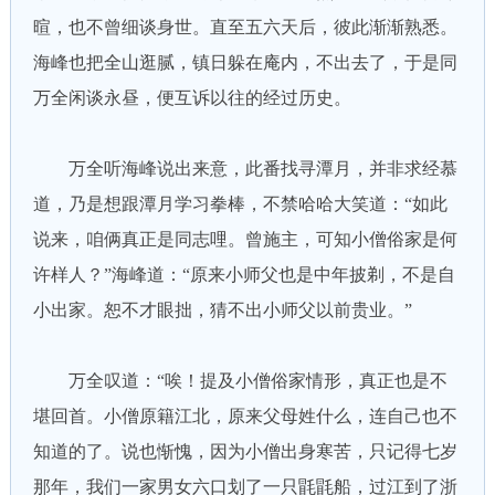
暄，也不曾细谈身世。直至五六天后，彼此渐渐熟悉。
海峰也把全山逛腻，镇日躲在庵内，不出去了，于是同
万全闲谈永昼，便互诉以往的经过历史。
万全听海峰说出来意，此番找寻潭月，并非求经慕
道，乃是想跟潭月学习拳棒，不禁哈哈大笑道：“如此
说来，咱俩真正是同志哩。曾施主，可知小僧俗家是何
许样人？”海峰道：“原来小师父也是中年披剃，不是自
小出家。恕不才眼拙，猜不出小师父以前贵业。”
万全叹道：“唉！提及小僧俗家情形，真正也是不
堪回首。小僧原籍江北，原来父母姓什么，连自己也不
知道的了。说也惭愧，因为小僧出身寒苦，只记得七岁
那年，我们一家男女六口划了一只毷毷船，过江到了浙