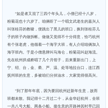
“如是者又混了三四个年头儿，小僧已经十八岁，
粉菊花也十六岁了。咱俩听了一个唱文武老生的嘉兴人
叫张桂芬的教唆，便跳出了黑儿的班口，换到张桂芬儿
子的班子内做拆帐。做做又觉得不十分得意，恰巧杭州
有个张老虎，他领着一个海字大班，有人介绍咱俩加入
海字班内。于是小僧悬牌叫马海仑，粉菊花叫赵海流。
先在杭州拱成桥唱了几个月馆子，后来重新出门，上
宁、绍、台，金、衢、严、温、处等地拉台口，连江西
抚州班的生意，多被咱们分掉油水，大家觉得很高兴。
“到了那年年底，因为要回杭州赶新年生意，故而
班都未散。我记得十二月过二十，从金华赶杭州，全班
一共八号大船、两条小船。接生意的开路神其时早已回