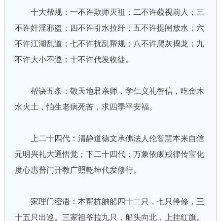
十大帮规：一不许欺师灭祖；二不许藐视前人；三
不许奸淫邪盗；四不许引水拉纤；五不许提闸放水；六
不许江湖乱道；七不许扰乱帮规；八不许爬灰捣龙；九
不许大小不遵；十不许代发收徒。
帮诀五条：敬天地君亲师，学仁义礼智信，吃金木
水火土，怕生老病死苦，求四季平安福。
上二十四代：清静道德文承佛法人伦智慧本来自信
元明兴礼大通悟觉；下二十四代：万象依皈戒律传宝化
度心惠普门开教广照乾坤代发修行。
家理门密语：本帮杭舳船四十二只，七只停修，三
十五只出巡。三家祖爷拉九只，船头向北，上挂红旗。