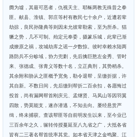
阓为墟，其最可恶者，仇视天主、耶稣两教无殊昔之拳
匪。献县、淮镇、郭庄等村有教民七十余户，近遭若辈
劫掠，良民孙隆典等则因未允彼辈勒索，至为所杀。猖
獗之势，几不可制。殆定元奉委，摄篆乐城，此辈已渐
成燎原之祸，攻城劫库之谣一夕数惊。彼时幸赖水陆两
路防兵不分畛域，协力兜剿，先后擒巨憝左金秀、管时
来、张德成、张青义等数十名，立正典刑，其势稍杀。
其余附和胁从之匪概予宽免，勒令退帮，呈缴折据，许
其自新。不数日间，先后缴到帮折二百余扣，各愿悔过
投首，尚有漏网帮首刚庆元、孟继贤、马凤山等因羽翼
四散，势莫能支，遂亦潜逃，不知去向。屡经悬赏严
缉，终未捕获。查该帮匪等自前明发生以来，至今业已
三百余年之久，辗转传授蔓延至八九省之广，大抵各省
皆有二三著名帮首统率其党。如本省天津之金鸣聚、江