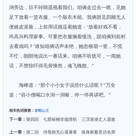
涧旁边，目不转睛遥视着我们。咱俩走过去一瞧，见她
足下放着一篮衣服、一个敲衣木槌。我俩因见四顾无人
便嬉皮涎脸，上前用话挑逗着她道：‘放着好戏不看，
尚高兴料理家事。可要把衣服搁着慢洗，跟咱俩到前村
去看戏吗？’谁知咱俩话声未绝，她忽柳眉一竖，不慌
不忙，朗朗地说出一番话来。咱俩不听犹可，一闻她
话，不禁惊吓得毛骨悚然，魂飞魄散。”
海峰道：“那个小小女子说些什么话呢？”万全
道：“容小僧喝口水润一润喉，停一停再讲吧。”
相关热词搜索：
箬帽山王
下一章：
第四回 七星峪柳非烟泄机 三汊港渔丈人退敌
上一章：
第二回 侍母病无心退暴客 保身家蓄意访名师