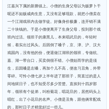
江嘉兴下属的新塍镇上。小僧的生身父母以为贩萝卜干
呢还不如贩咸肉生意，又没有足够现款，就把小僧卖在
一个江湖戏班内去做学徒。好像身价极廉，连开销不满
二十块钱的。于是小僧便离开了生身父母，投到那个戏
班内过活。领班子的康黑儿，本来唱武旦的，年轻时
候，着实出过风头。后因倒了嗓子，京、津、沪、汉大
戏园内，没有他的份，便退做江湖班的领班，专做杭、
嘉、湖一带台口，买卖倒很不错。小僧始而学的是须
生，后因嗓是左嗓，再加个儿不高，便改习丑角，外带
零碎。可怜小僧七岁上半年进了那班子，简直过的是人
间地狱日子，也不知受尽多少苦楚。直挨到十四岁那
年，领班有个徒弟，叫粉菊花，唱花旦的，居然码头上
唱红，出了小花旦的名声。小僧是丑角，跟他俩常配戏
的，那时日子才稍觉好过一些儿。