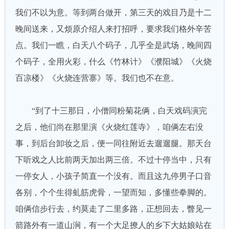
我们不以为意。等到两台做开，第三天的戏目乃是十二
晚间送来，又烦原介绍人来打招呼，要求我们格外辛苦
点。我们一瞧，白天八个码子，几乎全是武场，晚间四
个码子，全用火彩，什么《竹林计》《濮阳城》《火烧
百凉楼》《火烧连营寨》等。我们也不在意。
“到了十三那日，小僧同粉菊花俩，白天戏码演完
之后，他们尚在那里演《火烧红莲寺》，咱俩左右没
事，到后台卸妆之后，便一同往附近去遛遛腿。那天台
下听戏之人比前两天加出两三倍。不过十停当中，只有
一停女人，小孩子简直一个没有。而且这九停男子口音
各别，个个生得虬筋虎骨，一望而知，多懂些拳脚的。
咱俩信步行去，约莫走了二里多路，正想回去，瞥见一
箭路外有一道山涧，有一个大足撩人的乡下大姑娘站在