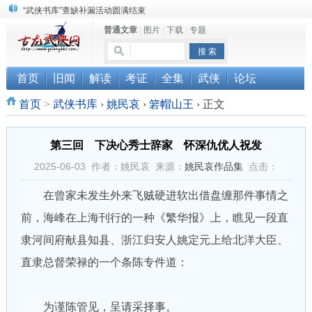
“武侠书库”查缺补漏活动圆满结束
普通文章
|
图片
|
下载
|
专题
《古龙小说原貌探究》修订版已上市
顾雪衣《古龙武侠小说知见录》上市
首页
旧闻
解读
考证
全集
武侠
论坛
首页
>
武侠书库
›
姚民哀
›
箬帽山王
›
正文
第三回 下决心秀士辞家 怀深仇优人祝发
2025-06-03 作者：姚民哀 来源：
姚民哀作品集
点击：
在曾家未发生外来飞贼硬进软出借盘缠那件事情之
前，海峰在上海刊行的一种《繁华报》上，瞧见一段直
隶河间府献县知县、浙江归安人姚定元上给北洋大臣、
直隶总督荣禄的一个条陈专件道：
为谨陈管见，呈请采择事。