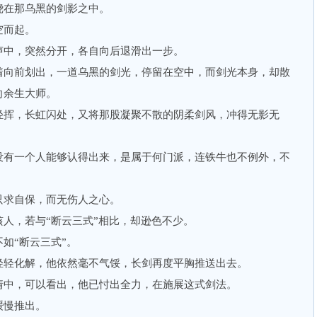
在那乌黑的剑影之中。
而起。
中，突然分开，各自向后退滑出一步。
向前划出，一道乌黑的剑光，停留在空中，而剑光本身，却散
向余生大师。
挥，长虹闪处，又将那股凝聚不散的阴柔剑风，冲得无影无
有一个人能够认得出来，是属于何门派，连铁牛也不例外，不
。
求自保，而无伤人之心。
，若与“断云三式”相比，却逊色不少。
“断云三式”。
轻化解，他依然毫不气馁，长剑再度平胸推送出去。
中，可以看出，他已忖出全力，在施展这式剑法。
慢推出。