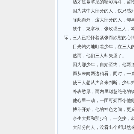
适才这幕罕见的精彩搏斗，留给
因为其中大部分的人，仅只感到
除此而外，这大部分的人，却再
铁牛，龙寒秋，张玫瑛三人，本
际，三人已经怀着紧张而欣慰的心
目光灼灼地盯着少年，在三人的
然而，他们三人却失望了。
因为那少年，自始至终，他两道
而从未向两边稍看，同时，一直
使三人想从声音来判断，少年究
外表憨厚，而内里聪慧绝伦的铁
他心里一动，一团可疑而令他颤
搏斗开始，他的神色之间，更充
余生大师和那少年，一交接，就
大部分的人，没看出个所以然来