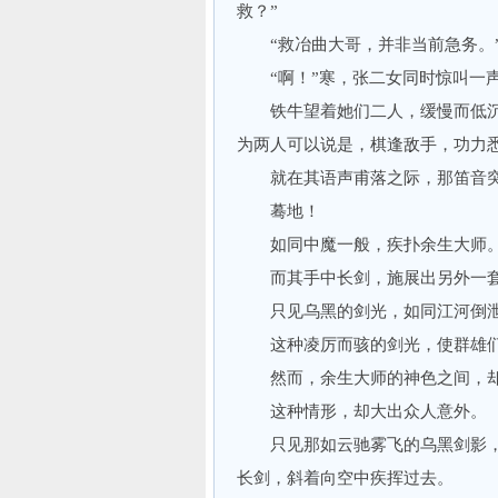
救？”
“救冶曲大哥，并非当前急务。
“啊！”寒，张二女同时惊叫一声
铁牛望着她们二人，缓慢而低沉地
为两人可以说是，棋逢敌手，功力
就在其语声甫落之际，那笛音突
蓦地！
如同中魔一般，疾扑余生大师
而其手中长剑，施展出另外一套
只见乌黑的剑光，如同江河倒泄
这种凌厉而骇的剑光，使群雄们
然而，余生大师的神色之间，却
这种情形，却大出众人意外。
只见那如云驰雾飞的乌黑剑影，
长剑，斜着向空中疾挥过去。