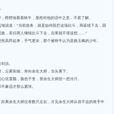
”
，楞楞地看着铁牛，显然对他的话中之意，不甚了解。
说道：“当前急务，就是如何阻拦这场比斗，再延续下去，因
悉敌，若任两人继续比斗下去，后果就不堪设想……”
然高昂起来，手气更浓，那个被铁牛认为是曲玉枫的少年。
。
剑法。
，云雾疾驰，奔向余生大师，当头勇下。
心弦震颤，脸色千变，替余生大师捏一把冷汗。
不象适才那么紧张。
距离余生大师仅有数尺左右，才见余生大师从容不迫的将手中