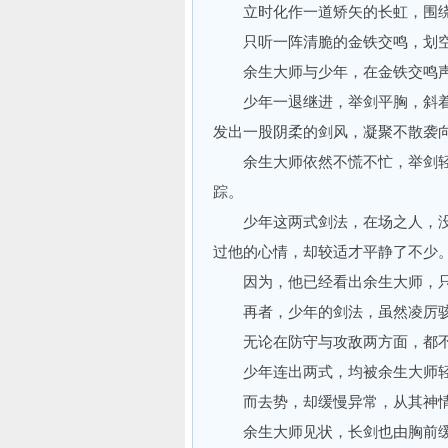
立时化作一道矫矢的长虹，围绕
只听一阵清脆的金铁交鸣，划空
余生大师与少年，在金铁交鸣声
少年一退继进，举剑平胸，斜着
发出一股阴柔的剑风，凝聚不散袭
余生大师依然不慌不忙，举剑轻
踪。
少年这两式剑法，在场之人，没
过他的心情，却较适才平静了不少
因为，他已经看出余生大师，只
再者，少年的剑法，虽然凌厉骇人
无论在防守与攻敌两方面，都不如
少年连出两式，均被余生大师轻
而去势，却缓慢异常，从其神情
余生大师见状，长剑也由胸前缓