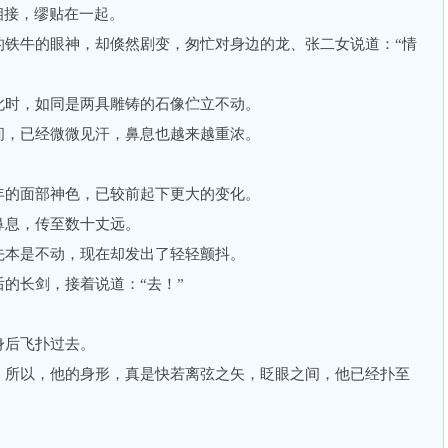
接，缪贴在一起。
牛的眼神，却倏然剧变，匆忙对身边的龙、张二女说道：“情
时，如同是两具雕铸的石像伫立不动。
，已经微微见汗，鼻息也越来越重浓。
。
的面部神色，已较前起下更大的变化。
息，传至数十丈远。
本是不动，现在却发出了轻轻颤抖。
长剑，接着说道：“去！”
。
后飞扑过去。
所以，他的身形，真是快若离弦之矢，眨眼之间，他已经扑至
。