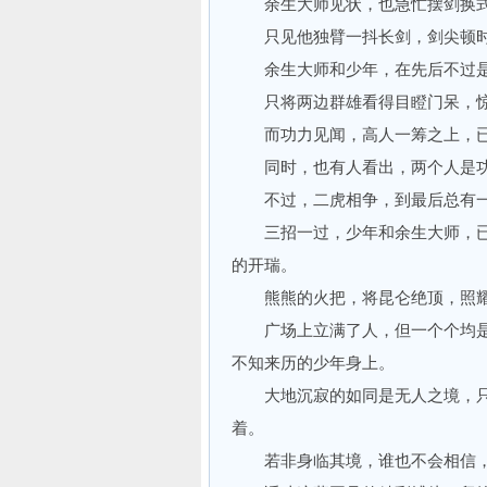
余生大师见状，也急忙摆剑换
只见他独臂一抖长剑，剑尖顿时
余生大师和少年，在先后不过是
只将两边群雄看得目瞪门呆，惊
而功力见闻，高人一筹之上，已
同时，也有人看出，两个人是功
不过，二虎相争，到最后总有一
三招一过，少年和余生大师，已
的开瑞。
熊熊的火把，将昆仑绝顶，照耀
广场上立满了人，但一个个均是
不知来历的少年身上。
大地沉寂的如同是无人之境，只
着。
若非身临其境，谁也不会相信，