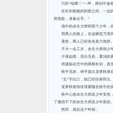
只听“呛啷！”一声，两剑中途相
在长剑相接的刹那之间，一边的铁
势危险，准备出手。”
场中的余生大师和那个少年，此
而两人的脸上，在这瞬息万变间
显然，两人已经各依真力相拼
不大一会工夫，余生大师和少年
汗落如雨，苍白无色，重浊的鼻
而缪贴在空中的两柄长剑，原先
铁牛见状，伸手拔出龙寒秋身后的
“去”字出口，他已经掠身而出
龙寒秋相张玫瑛紧随在铁牛的身
铁牛心急余生大师及少年安危，
了僵持不下的余生大师及少年面前
然而，就在这个时候。