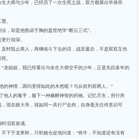
生大师与少年，已经历了一次生死之战，双方都展出毕身所
二楚。
，却是他熟谙于胸的盖世绝学“断云三式”。
更行加深。
及时阻止两人，再继续斗下去的话，战至最后，不是双双互伤
而死。
龙姐姐，我已经看出与余生大师交手的少年，正是失踪多年的
的神情，因问变得如此的木然呢？与从前判若两人。”
他人的毒手，服下一种麻醉神智的药物。记忆尽失，所行所
说，现在曲大哥，就如同一具行尸走肉，自身毫无任何意识可
时泪若泉涌。
下于龙寒秋，只听她仓促地问道：“铁牛，不知道还有没有