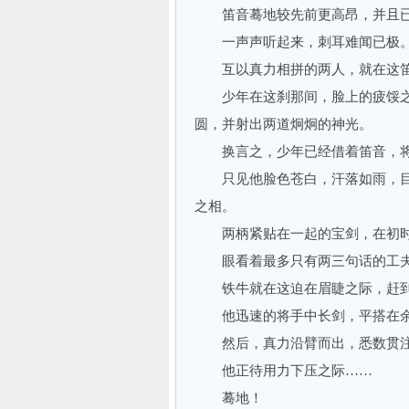
笛音蓦地较先前更高昂，并且已
一声声听起来，刺耳难闻已极
互以真力相拼的两人，就在这笛
少年在这刹那间，脸上的疲馁之
圆，并射出两道炯炯的神光。
换言之，少年已经借着笛音，将
只见他脸色苍白，汗落如雨，目
之相。
两柄紧贴在一起的宝剑，在初时
眼看着最多只有两三句话的工夫
铁牛就在这迫在眉睫之际，赶到
他迅速的将手中长剑，平搭在余
然后，真力沿臂而出，悉数贯注
他正待用力下压之际……
蓦地！