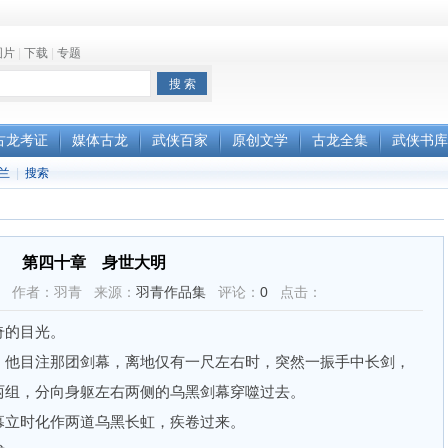
图片
|
下载
|
专题
古龙考证
媒体古龙
武侠百家
原创文学
古龙全集
武侠书库
兰
|
搜索
第四十章 身世大明
33:47 作者：羽青 来源：
羽青作品集
评论：
0
点击：
的目光。
他目注那团剑幕，离地仅有一尺左右时，突然一振手中长剑，
两组，分向身躯左右两侧的乌黑剑幕穿噬过去。
立时化作两道乌黑长虹，疾卷过来。