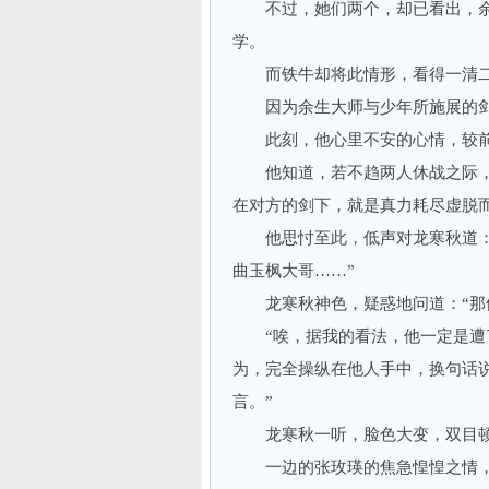
不过，她们两个，却已看出，余
学。
而铁牛却将此情形，看得一清
因为余生大师与少年所施展的剑法
此刻，他心里不安的心情，较前
他知道，若不趋两人休战之际，
在对方的剑下，就是真力耗尽虚脱
他思忖至此，低声对龙寒秋道：“
曲玉枫大哥……”
龙寒秋神色，疑惑地问道：“那他
“唉，据我的看法，他一定是遭了
为，完全操纵在他人手中，换句话
言。”
龙寒秋一听，脸色大变，双目顿
一边的张玫瑛的焦急惶惶之情，不