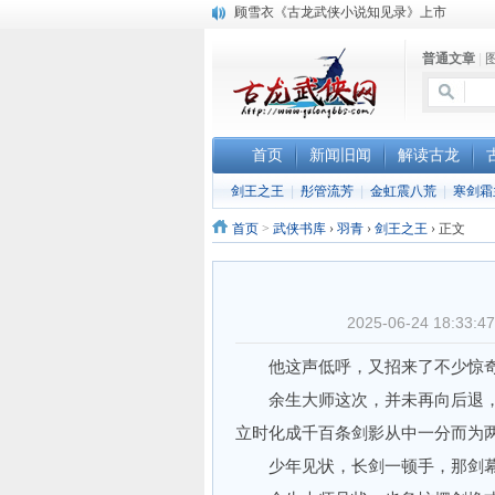
顾雪衣《古龙武侠小说知见录》上市
“武侠书库”查缺补漏活动圆满结束
普通文章
|
《古龙小说原貌探究》修订版已上市
首页
新闻旧闻
解读古龙
剑王之王
|
彤管流芳
|
金虹震八荒
|
寒剑霜
首页
>
武侠书库
›
羽青
›
剑王之王
›
正文
2025-06-24 18:
他这声低呼，又招来了不少惊奇
余生大师这次，并未再向后退，
立时化成千百条剑影从中一分而为
少年见状，长剑一顿手，那剑幕