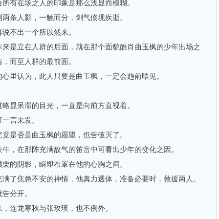
所有在场之人的印象是那么浅显而模糊。
两条人影，一触而分，剑气倏现疾逝。
说不出一个所以然来。
来是立在人群的后面，就在那个面貌酷肖曲玉枫的少年出场之
情，而至人群的最前面。
心里认为，此人只要是曲玉枫，一定会趋前晤见。
略显呆滞的目光，一直是向前方直视着。
一言未发。
竟是否是曲玉枫的愿望，也告破灭了。
牛，在那阵充满敌气的笛音中可看出少年的变化之因。
栗的阴影，瞬即布罩在他的心胸之间。
满了焦急不安的神情，他真力透体，准备必要时，救援两人。
告分开。
，连龙寒秋与张玫瑛，也不例外。