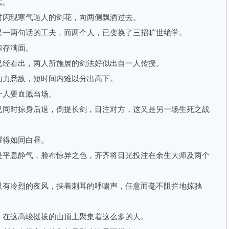
式。
闪现寒气逼人的剑花，向两侧飘洒过去。
一两句话的工夫，而两个人，已变换了三招旷世绝学。
存满面。
经看出，两人所施展的剑法好似出自一人传授。
力悉敌，短时间内难以分出高下。
人要血溅当场。
同时掠身后退，倒提长剑，目注对方，这又是另一场生死之战
得如同白昼。
平息静气，脸布惊异之色，齐齐将目光投注在余生大师及两个
有冷烈的夜风，挟着刺耳的呼啸声，任意而毫不阻拦地掠驰
在这高峻挺拔的山顶上聚集着这么多的人。