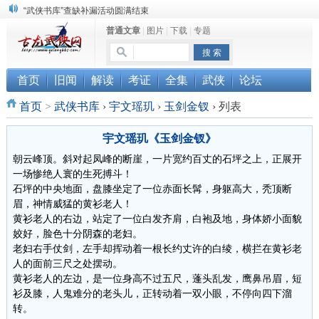
“武侠书库”查缺补漏活动圆满结束
普通文章
|
图片
|
下载
|
专题
《古龙小说原貌探究》修订版已上市
顾雪衣《古龙武侠小说知见录》上市
首页
旧闻
解读
考证
全集
武侠
论坛
首页
>
武侠书库
›
宇文瑶玑
›
玉剑金钗
›
列表
宇文瑶玑《玉剑金钗》
朝云峰顶。斜对起凤峰的断崖，一片宽约百丈的石坪之上，正展开
一场惨绝人寰的生死搏斗！
石坪的中央地面，盘膝坐定了一位赤面长髯，身躯高大，秃顶断
眉，神情威猛的黄衫老人！
黄衫老人的右边，站定了一位白发齐肩，白袍及地，身体娇小面貌
姣好，脸色十分阴森的老妇。
老妇右手仗剑，左手却挥动着一根长约丈许的白绫，横拦在黄衫老
人的面前三尺之处摆动。
黄衫老人的左边，是一位身高不过五尺，蓬头乱发，鹰鼻吊眉，短
衫及膝，人鬼难分的老头儿，正转动着一双小眼，不停向四下溜
转。