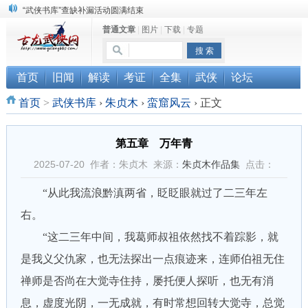
“武侠书库”查缺补漏活动圆满结束
普通文章
|
图片
|
下载
|
专题
《古龙小说原貌探究》修订版已上市
顾雪衣《古龙武侠小说知见录》上市
首页
旧闻
解读
考证
全集
武侠
论坛
首页
>
武侠书库
›
朱贞木
›
蛮窟风云
›
正文
第五章 万年青
2025-07-20 作者：朱贞木 来源：
朱贞木作品集
点击：
“从此我流浪黔滇两省，眨眨眼就过了二三年左
右。
“这二三年中间，我葛师叔祖依然找不着踪影，就
是我义父仇家，也无法探出一点痕迹来，连师伯祖无住
禅师是否尚在大觉寺住持，屡托便人探听，也无有消
息，虚度光阴，一无成就，有时常想回转大觉寺，总觉