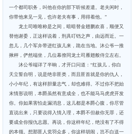
一个都司职务，叫他在你的部下听候差遣。老夫闲时，
你带他来见一见，也许老夫有事，用得着他。”
龙土司唯唯称是之间，暗暗替金翅鹏欢喜，顺便又
替他谢委，正这样说着，刑具叮铛之声，由远而近。一
忽儿，几个军弁带进红孩儿来，跪在当地。沐公爷一推
揪枰，俨然端坐，几位幕僚同龙土司雁翅般侍立左右。
沐公爷端详了半晌，才开口问道：“红孩儿，你白
天立誓自明，说是绝非匪类，而且匪首就是你的仇人，
小小年纪，有这样胆量志气，却也难得。不过你不把始
末情形说明，本爵虽然有意成全，也不能马马虎虎开发
你。你如果害怕走漏消息，这儿都是本爵心腹，你尽管
直说出来，只要说得入情入理，本爵不但赦你无罪，还
要成全你报仇志愿。再说，你这样年纪，绝没有了不得
的本领。想那匪人党羽众多，你这样胡闹，岂不白送一