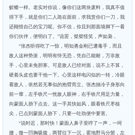
蚁蝼一样。老实对你说，像你们这两块废料，我真不值
得下手，就是你们二人跪在面前，求我赏你们一刀，我
还顾惜自己的宝刀呢。你不信，你且到那面墙脚下一看
你们伙伴，便明白了。”说罢，桀桀怪笑，声如枭，
“张杰听得吃了一惊，明知勇金刚已遭毒手，而且
敌人这种势派，明明有恃无恐，凭自己能耐，万非敌
手，心里未免胆寒。可是敌人已经对面，说不上不算，
硬着头皮也要干他一下。心里这样电闪似的一转，冷眼
看敌人，依然若无事似的抱臂而立。张杰抽冷子身形向
前一窜，左手铁尺一恍敌人眼神，右手铁尺用足力量，
向蒙面人胁下点去。这一手其快如风，眼看铁尺枣核
尖，已点到蒙面人胁下，只要一吐劲便中要害。
“说时迟，那时快！蒙面人鼻子里哼了一声，一呵
腰，微一凹胸吸腹，两臂往下一沉，霍地野马分鬃，左