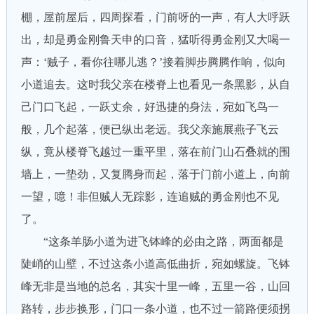
棚，屋前屋后，四周探看，门前呀的一声，有人大呼跃
出，却是勇金刚鲁天申的口音，猛听得勇金刚又大喝一
声：‘贼子，看你往哪儿逃？’接着脚步腾腾作响，似向
小道追去。这时我父亲在楼脊上也看见一条黑影，从自
己门口飞起，一跃丈余，好迅捷的身法，宛如飞鸟一
般，几个起落，便已纵出老远。我父亲施展燕子飞云
纵，竟从楼脊飞越过一重平里，落在前门山石叠就的围
墙上，一垫劲，又复腾身而起，落于门前小道上，向前
一望，噫！非但贼人无踪影，连追贼的勇金刚也不见
了。
“这条羊肠小道为进飞钵峰的必由之路，两面都是
陡峭的山壁，不过这条小道高低曲折，宛如螺旋。飞钵
峰无非是当地的总名，其实十里一峰，五里一谷，山回
路转，步步换形，门口一条小道，也不过一箭路便须拐