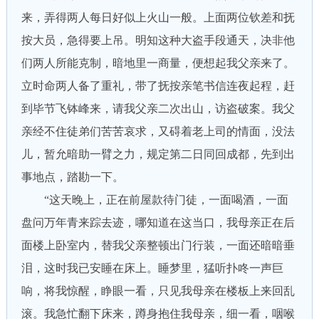
来，弄得两人每日好似上火山一般。上面两位钦差和抚
按大员，急得要上吊。明知这种大盗手段通天，决非他
们两人所能克制，暗地里一商量，便想起我父亲来了。
立时命两人备了重礼，带了抚按亲笔书信连夜起程，赶
到毕节飞钵峰来，请我父亲二次出山，访盗破案。我父
亲经不住徒弟们苦苦哀求，又碍着老上司的情面，没法
儿，暂允暗助一臂之力，规定第二日同回成都，先到出
事地点，踏勘一下。
“这天晚上，正在前屋款待门徒，一面喝酒，一面
盘问万年青来踪去迹，哪知道在这当口，我母亲正在后
面楼上卧室内，替我父亲整顿出门行装，一面还暗暗垂
泪，这时我已安睡在床上。睡梦里，猛听扑咚一声巨
响，将我惊醒，睁眼一看，只见我母亲在楼板上来回乱
滚。我急忙翻下床来，蹲身抱住我母亲，细一看，咽喉