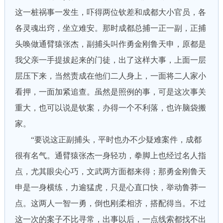
这一桩祸事一发生，吓得两位钦差和成都大小官员，各
各灵魂出窍，坐立难安。那时成都总捕一正一副，正捕
头唤做通臂猿张杰，副捕头叫作勇金刚鲁天申，原都是
我父亲一手提拔起来的门徒，出了这样大事，上面一层
层压下来，当然责成在他们二人身上，一面将二人家小
看押，一面加紧追查。虽然是照例的事，可是这次事关
重大，也可以说是钦案，办得一个不利落，也许脑袋搬
家。
“要说这正副捕头，平时也办不少疑难案件，成都
很有名气。通臂猿张杰一身轻功，拳脚上也经过名人指
点，尤其眼尖心巧，文武两方面都来得；那勇金刚鲁天
申是一身横练，力逾猛虎，只是心直口快，举动鲁莽一
点。这两人一智一勇，倒也刚柔相济，搭配得当。不过
这一次的案子不比寻常，出事以后，一点线索都找不出