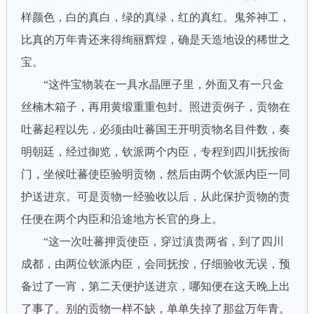
样颜色，白的真白，绿的真绿，红的真红。鬼斧神工，
比真的万年青还来得绚丽辉煌，确是天造地设的稀世之
宝。
“这件宝物装在一具水晶匣子里，外面又有一只金
丝楠木箱子，再用黄缎重重包封。照进贡例子，贡物在
吐蕃起程以先，必须由吐蕃国王开明贡物名目件数，奏
明朝廷，经过御览，钦派两个内臣，专程到四川抚按衙
门，坐候吐蕃使臣验明贡物，然后由两个钦派内臣一同
护送进京。可是贡物一经验收以后，从此保护贡物的责
任便在两个内臣和沿途地方长官的身上。
“这一次吐蕃押贡使臣，穿过滇贵两省，到了四川
成都，由两位钦派内臣，会同抚按，仔细验收无误，预
备过了一宵，第二天便护送进京，哪知便在这天晚上出
了事了。别的贡物一样不缺，单单失掉了那盆万年青。