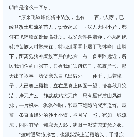
明白是这么一回事。
“原来飞钵峰犵猪冲苗族，也有一二百户人家，已
经算改土归流的苗人，饮食起居，同汉人大同小异，都
住在飞钵峰深处最高处所。我父亲性喜幽静，不愿同矻
豬冲苗族人时常来往，特地孤零零卜居于飞钵峰口山脚
下，距离狍猪冲聚族而居的地方，有十多里路远近，所
以我们住的山脚下，只有我们这所房子，孤寂异常。那
天出了祸事，我父亲先自飞出窗外，一伸手，拈着椽
子，人已卷上楼檐，立在屋脊上四面一望，恰喜秋月皎
洁，净无片云，静默默鸡犬无声，只有屋背后山风微
拂，一片枫林，飒飒作响，和屋下隐隐的哭声遥答。屋
前一条直通峰外的沙土小道，被月光一照，宛如一线溪
流，闪闪有光，却寂无人影，满眼一派荒凉萧瑟之象。
“这时通臂猿张杰，也跟踪跃上近楼墙头，手搭凉