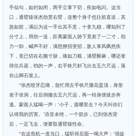
手似勾，如封如闭，两手立掌下切，疾如电闪。这当
口，通臂猿张杰劲贯右臂，连整个身子也往前直送，其
急如箭，满以为这一手出其不意，十拿九稳，哪知到了
分寸上，用劲一送，距离蒙面人胁下竟差了一二寸，劲
力一卸，喊声不好，满想撩招变招，敌人掌风飒然疾
下，竟已切在右腕寸脉，痛如刀截，满臂酥麻，哪还拿
得住兵器，铛的一声，右手铁尺斜飞出去五六尺远，落
在山脚石坡上。
“张杰咬牙忍痛，急忙用左手铁尺撒花盖顶，身形
老子坐洞，往后倒撤去五六尺远，再一转身便拔步奔
逃。蒙面人猛喝一声：‘小子，逃哪里去？今天叫你们
认得我的厉害。’语音未绝，一个箭步，已到张杰背
后，一足飞去，便要取通臂猿性命。
“在这危机一发当口，猛听得后面一喝大声：‘强徒