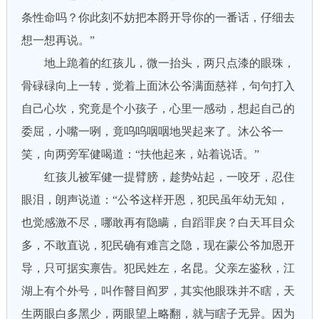
条性命吗？你此刻不妨把本爵开导你的一番话，仔细去
想一想再说。”
地上跪着的红孩儿，微一抬头，两只点漆的眼珠，
骨碌碌向上一转，觉着上面沐公爷满面慈祥，句句打入
自己心坎，究竟是个小孩子，心里一感动，想起自己的
委屈，小嘴一咧，竟呜呜咽咽地哭起来了。沐公爷一
笑，向两旁军健喝道：“扶他起来，站着说话。”
红孩儿被军健一提臂膀，趁势站起，一咬牙，忍住
眼泪，朗声说道：“公爷这样开恩，犯民虽年幼无知，
也觉感激不尽，哪敢再有隐瞒，自蹈罪戾？白天耳目众
多，不敢直说，犯民确有难言之隐，现在蒙公爷加恩开
导，只可据实禀告。犯民姓左，名昆。父亲左鉴秋，江
湖上有个外号，叫作瞽目阎罗，其实他眼珠并不瞎，天
生两眼白多黑少，两眼望上略翻，就与瞎子无异。因为