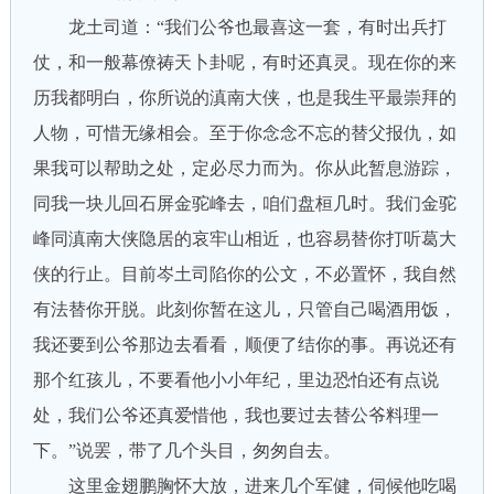
龙土司道：“我们公爷也最喜这一套，有时出兵打
仗，和一般幕僚祷天卜卦呢，有时还真灵。现在你的来
历我都明白，你所说的滇南大侠，也是我生平最崇拜的
人物，可惜无缘相会。至于你念念不忘的替父报仇，如
果我可以帮助之处，定必尽力而为。你从此暂息游踪，
同我一块儿回石屏金驼峰去，咱们盘桓几时。我们金驼
峰同滇南大侠隐居的哀牢山相近，也容易替你打听葛大
侠的行止。目前岑土司陷你的公文，不必置怀，我自然
有法替你开脱。此刻你暂在这儿，只管自己喝酒用饭，
我还要到公爷那边去看看，顺便了结你的事。再说还有
那个红孩儿，不要看他小小年纪，里边恐怕还有点说
处，我们公爷还真爱惜他，我也要过去替公爷料理一
下。”说罢，带了几个头目，匆匆自去。
这里金翅鹏胸怀大放，进来几个军健，伺候他吃喝