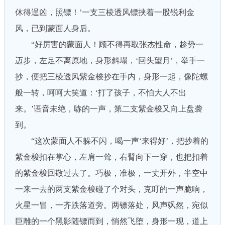
休得逞凶，照镖！’一支三棱透风镖挟着一股锐利金
风，已到蒙面人身后。
“好厉害的蒙面人！顾不得再取张杰性命，趁势一
迈步，左足不离原地，身形斜塌，‘回头望月’，举手一
抄，便把三棱透风紫金梭抄在手内，身形一起，像陀螺
般一转，呵呵大笑道：‘打了孩子，不怕大人不出
来。’语音未绝，哧的一声，第二支紫金梭又向上盘袭
到。
“这次蒙面人不躲不闪，喝一声‘来得好’，把抄着的
紫金梭扣在掌心，左肩一耸，右臂向下一穿，也把扣着
的紫金梭回敬过去了。巧极，准极，一丈开外，半空中
一来一去的两支紫金梭碰了个对头，克叮的一声脆响，
火星一冒，一齐跌落道旁。两镖落处，风声飒然，宛似
巨雕的一个黑影随镖而到，悄然飞堕，身形一现，道上