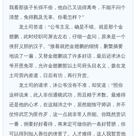
我看那孩子长得不俗，他自己又说得离奇，不能不问个
清楚，免得戮及无辜。你看怎样？”
龙土司答道：“公爷主见，确是不错。就是那个金
翅鹏，此时经职司屏去左右，仔细一盘问，原来是一个
侠肝义胆的汉子。”接着就把金翅鹏的细情，删繁摘要
地说了一遍，又替金翅鹏说了许多好话，最后还求沐公
爷开恩免罪，允许金翅鹏暂以土司府头目名义，拨在龙
土司营内差遣，日后有功，再行升赏。
龙土司的请求，沐公爷没有不准，却笑道：“照你
这样说来，此人非但通晓武功，而且精于术数。最难得
还是他的心术，在这颠沛之中，居然能恪守师训，并不
仗恃武艺为匪作歹，这一点就非常人所能。你既然赏识
一番，倒要好好看待，将来定可做你的一条好臂膀，你
可以得到知人善任的侠誉了。人才难得，这人我暂赏他