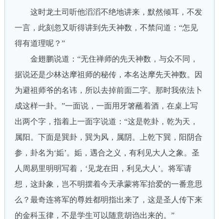
这时龙土司听他滔滔不绝地讲来，默然倾耳，不发
一言，此刻忽又听得讲到先天神数，不禁问道：“怎见
得有道理呢？”
金翅鹏说道：“无住禅师的先天神数，与众不同，
据说还是少林达摩祖师的秘传，本名达摩先天神数。因
为避祖师爷的名讳，所以去掉前面二字。那时我依法卜
成这样一卦。”一面说，一面用牙箸蘸着酒，在桌上写
出两个字，指着上一面字说道：“这是乾卦，乾为天，
属阳。下面是巽卦，巽为风，属阴。上乾下巽，阳阴合
参，卦名为‘姤’。姤，遇合之义，有利见大人之象。圣
人周易里明明写着，‘见龙在田，利见大人’。将军请
想，这卦象，岂不明摆着今天承蒙将军抬爱的一番意思
么？最奇连将军的尊姓都明指出来了，这是圣人传下来
的金科玉律，不是学生可以随意胡诌出来的。”