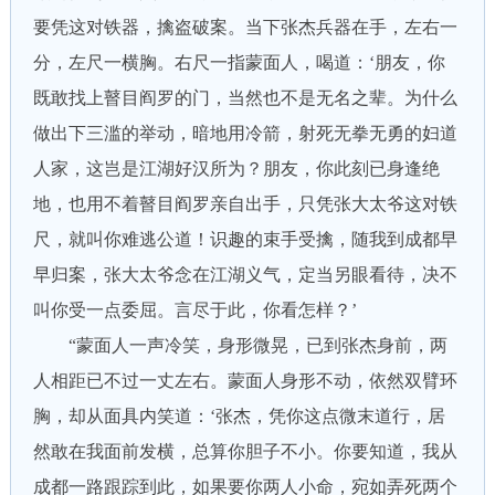
要凭这对铁器，擒盗破案。当下张杰兵器在手，左右一
分，左尺一横胸。右尺一指蒙面人，喝道：‘朋友，你
既敢找上瞽目阎罗的门，当然也不是无名之辈。为什么
做出下三滥的举动，暗地用冷箭，射死无拳无勇的妇道
人家，这岂是江湖好汉所为？朋友，你此刻已身逢绝
地，也用不着瞽目阎罗亲自出手，只凭张大太爷这对铁
尺，就叫你难逃公道！识趣的束手受擒，随我到成都早
早归案，张大太爷念在江湖义气，定当另眼看待，决不
叫你受一点委屈。言尽于此，你看怎样？’
“蒙面人一声冷笑，身形微晃，已到张杰身前，两
人相距已不过一丈左右。蒙面人身形不动，依然双臂环
胸，却从面具内笑道：‘张杰，凭你这点微末道行，居
然敢在我面前发横，总算你胆子不小。你要知道，我从
成都一路跟踪到此，如果要你两人小命，宛如弄死两个