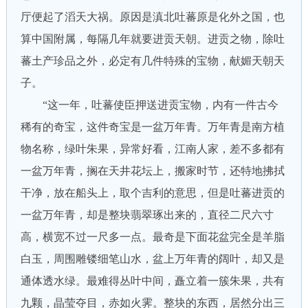
厅便起了滔天大祸。原因是滇北吐蕃原是化外之国，也
算中国附属，每隔几年就要进贡天朝。进贡之物，除吐
蕃土产珍品之外，必定有几件特殊的宝物，献媚天朝天
子。
“这一年，吐蕃使臣押送进贡宝物，内有一件古今
稀有的奇宝，这件奇宝是一盆万年青。万年青是南方植
物名称，绿叶朱果，异常好看，江南人家，差不多都有
一盆万年青，搁在天井花坛上，搬家时节，还特地拂拭
干净，放在船头上，取个吉利的意思，但是吐蕃进贡的
一盆万年青，却是整块翡翠琢出来的，直径二尺六寸
高，横宽不过一尺多一点。最奇是下面花盆完全是羊脂
白玉，周围雕镂细笔山水，盆上万年青的阔叶，却又是
通体透水绿。最难得丛叶中间，矗立着一簇朱果，共有
九颗，晶莹夺目，赤如火霁。整块的东西，居然分出三