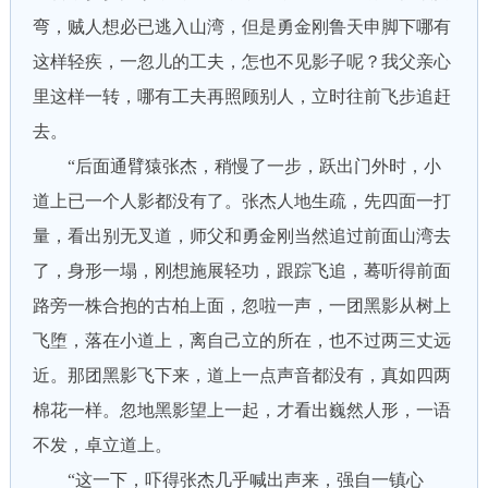
弯，贼人想必已逃入山湾，但是勇金刚鲁天申脚下哪有
这样轻疾，一忽儿的工夫，怎也不见影子呢？我父亲心
里这样一转，哪有工夫再照顾别人，立时往前飞步追赶
去。
“后面通臂猿张杰，稍慢了一步，跃出门外时，小
道上已一个人影都没有了。张杰人地生疏，先四面一打
量，看出别无叉道，师父和勇金刚当然追过前面山湾去
了，身形一塌，刚想施展轻功，跟踪飞追，蓦听得前面
路旁一株合抱的古柏上面，忽啦一声，一团黑影从树上
飞堕，落在小道上，离自己立的所在，也不过两三丈远
近。那团黑影飞下来，道上一点声音都没有，真如四两
棉花一样。忽地黑影望上一起，才看出巍然人形，一语
不发，卓立道上。
“这一下，吓得张杰几乎喊出声来，强自一镇心