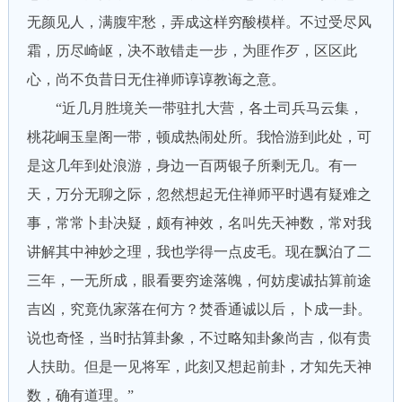
无颜见人，满腹牢愁，弄成这样穷酸模样。不过受尽风
霜，历尽崎岖，决不敢错走一步，为匪作歹，区区此
心，尚不负昔日无住禅师谆谆教诲之意。
“近几月胜境关一带驻扎大营，各土司兵马云集，
桃花峒玉皇阁一带，顿成热闹处所。我恰游到此处，可
是这几年到处浪游，身边一百两银子所剩无几。有一
天，万分无聊之际，忽然想起无住禅师平时遇有疑难之
事，常常卜卦决疑，颇有神效，名叫先天神数，常对我
讲解其中神妙之理，我也学得一点皮毛。现在飘泊了二
三年，一无所成，眼看要穷途落魄，何妨虔诚拈算前途
吉凶，究竟仇家落在何方？焚香通诚以后，卜成一卦。
说也奇怪，当时拈算卦象，不过略知卦象尚吉，似有贵
人扶助。但是一见将军，此刻又想起前卦，才知先天神
数，确有道理。”