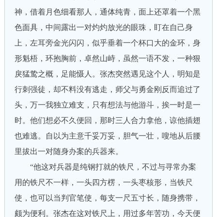
神，借着月色细看那人，通体纯青，面上还罩着一个黑
色面具，中间露出一对灼灼放光的眼珠，盯在自己身
上，左耳旁金光闪闪，似乎垂着一个杯口大的金环，身
形魁梧，环抱胸前，卓然山峙，虽然一语不发，一种狠
戾猛鸷之概，足能慑人。张杰突然遇见这个人，明知是
行刺强徒，却不料没有逃走，师父与勇金刚反而追过了
头，万一我独立难支，只有想法与他游斗，挨一时是一
时。他们想必不久便回，那时三人合力拿他，谅他插翅
也难逃。自以为主意千妥万妥，胆气一壮，嗖地从后腰
里拔出一对随身办案的兵器来。
“他这对兵器是纯钢打就的铁尺，不过与寻常办案
用的铁尺不一样，一头四方楞，一头枣核形，当铁尺
使，也可以当判官笔使，每支一尺五寸长，随身携带，
颇为便利。张杰在这对铁尺上，用过多年苦功，今天便