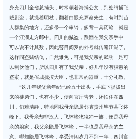
身充四川全省总捕头，时常领着海捕公文，到处缉捕飞
贼剧盗，就撮着明杖，翻着白眼充算命先生，有时到苗
人群集的地方，还多带一个串铃，多背一具药箱，就是
一个江湖走方郎中。四川的贼盗，跌翻在我父亲手中，
可以说不计其数，因此瞽目阎罗的外号就传遍江湖了。
这样同盗贼结仇，自然难免，可是我父亲的武功，足可
以制伏他们，所以四川有了我父亲，好几年没有猖獗的
盗案，就是省城抚按大臣，也非常的器重，十分礼敬。
“这几年我父亲年纪已经五十出头，手底下提拔出
来的徒弟们，也有不少，便向官厅告老，还怕住在四
川，仍难清静，特地同我母亲隐居邻省贵州毕节县飞钵
峰下。我母亲却非汉人，飞钵峰犵狫冲一族，便是我母
亲的娘家，我父亲隐居飞钵峰，一半也是我母亲的主
意。哪知隐居飞钵峰，享受清闲岁月不到一年，四川官