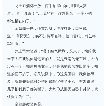
龙土司酒杯一放，两手拍得山响，呵呵大笑
道：“奇，真奇！岂止我的姓，连姓带名，一字不错，
都包括在内了。”
金翅鹏一愕，慌立起身，连连打躬，口里说
道：“草野无知，实不知将军名讳，信口冒犯，尚乞将
军曲宥。”
龙土司大笑道：“嘿！酸气腾腾，又来了，快给我
坐下！不要说你是远来的人，就是云南的老百姓，大约
没有一个不知道独角龙王，但是我的官名在田两字，知
道的便不多了。话又说回来，你这鬼画符，我倒信得
及，就是先头你对公爷所说拆字变了王八，有趣得很，
几乎把我肠子都笑断了。大约你从那天自己卜卦起，就
仗拆字为生了。”
金翅鹏微笑称是。