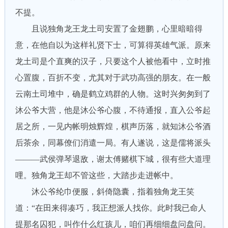
不提。
且说独角龙王龙土司安置了金翅鹏，心里暗暗得
意，在他自以为这样礼贤下士，可算得英雄气派。原来
龙土司是个直爽的汉子，只要这个人被他看中，立时推
心置腹，百折不变，尤其对于武功高强的朋友。在一般
云南土司堆中，确是鹤立鸡群的人物。这时兴匆匆到了
沐公爷大营，他是沐公爷心腹，不待通报，直入公爷起
居之所，一见内帐明烛辉煌，棋声历落，就知沐公爷酒
后茶余，同幕僚们消遣一局。有人遂说，这是儒将派头
———武侯弹琴退敌，谢太傅赌棋下城，很有些大道理
哩。独角龙王却不管这些，大踏步走进帐中。
沐公爷纶巾便服，斜倚隐囊，指着独角龙王笑
道：“在田来得凑巧，我正想派人找你。此时我已命人
提那名囚犯，叫作什么红孩儿，咱们再细细盘问盘问。