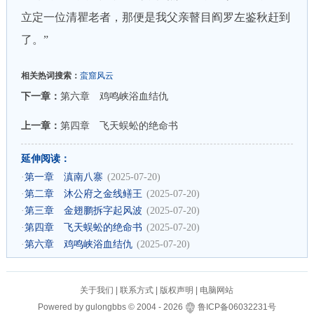
立定一位清瞿老者，那便是我父亲瞽目阎罗左鉴秋赶到
了。”
相关热词搜索：
蛮窟风云
下一章：
第六章 鸡鸣峡浴血结仇
上一章：
第四章 飞天蜈蚣的绝命书
延伸阅读：
·
第一章 滇南八寨
(2025-07-20)
·
第二章 沐公府之金线鳝王
(2025-07-20)
·
第三章 金翅鹏拆字起风波
(2025-07-20)
·
第四章 飞天蜈蚣的绝命书
(2025-07-20)
·
第六章 鸡鸣峡浴血结仇
(2025-07-20)
关于我们
|
联系方式
|
版权声明
|
电脑网站
Powered by
gulongbbs
©
2004 -
2026
鲁ICP备06032231号