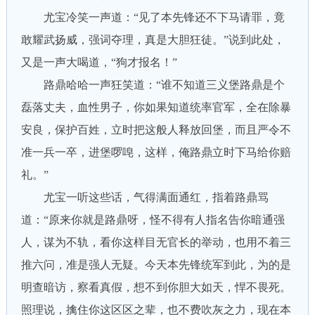
尤宝冷笑一声道：“见了本先锋还不下马请罪，竟
敢耀武扬威，强词夺理，真是大胆狂徒。”说到此处，
又是一声大喝道，“狗才报名！”
路鼎哈哈一声狂笑道：“谁不知道三义堡路鼎是个
磊落丈夫，血性男子，你如果知道统率官军，全在除暴
安良，保护百姓，立时把这般人释放回堡，而且严令不
准一兵一卒，进堡啰唣，这样，俺路鼎立时下马给你赔
礼。”
尤宝一听这些话，气得满面通红，指着路鼎骂
道：“原来你就是路鼎呀，怪不得有人指名告你暗通强
人，谋为不轨，看你这样目无官长的举动，也用不着三
推六问，准是强人无疑。今天本先锋统军到此，为的是
明查暗访，察看真假，想不到你胆大如天，悍不畏死。
照理说，擒住你这区区之辈，也不费吹灰之力，现在本