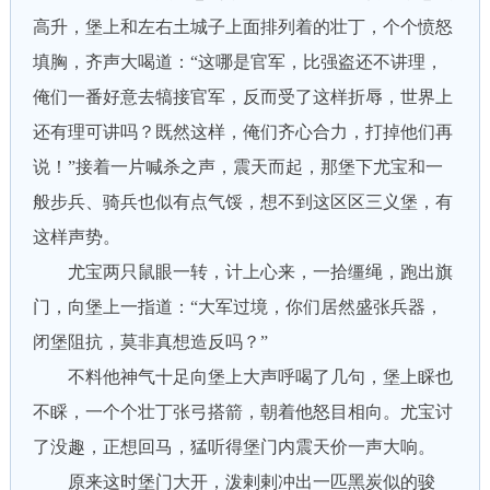
高升，堡上和左右土城子上面排列着的壮丁，个个愤怒
填胸，齐声大喝道：“这哪是官军，比强盗还不讲理，
俺们一番好意去犒接官军，反而受了这样折辱，世界上
还有理可讲吗？既然这样，俺们齐心合力，打掉他们再
说！”接着一片喊杀之声，震天而起，那堡下尤宝和一
般步兵、骑兵也似有点气馁，想不到这区区三义堡，有
这样声势。
尤宝两只鼠眼一转，计上心来，一拾缰绳，跑出旗
门，向堡上一指道：“大军过境，你们居然盛张兵器，
闭堡阻抗，莫非真想造反吗？”
不料他神气十足向堡上大声呼喝了几句，堡上睬也
不睬，一个个壮丁张弓搭箭，朝着他怒目相向。尤宝讨
了没趣，正想回马，猛听得堡门内震天价一声大响。
原来这时堡门大开，泼剌剌冲出一匹黑炭似的骏