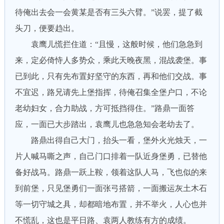
待俺出去会一会黄某是否有三头六臂。”说罢，提了截
头刀，便要趋出。
袁鹰儿慌拦住道：“且慢，这般时候，他们急急到
来，定必倚恃人多势众，乘此天晚夜黑，混战袭堡。事
已到此，只有先布置好坚守的东西，再和他们交战。事
不宜迟，路兄请先上堡指挥，待俺召集全堡户口，不论
老幼妇女，合力助战，方可抵挡得住。”路鼎一面答
应，一面已大步踏出，袁鹰儿也急急知会老幼去了。
路鼎出得自己大门，抬头一看，堡外火光烛天，一
片人喊马嘶之声，自己门口排着一队近身堡勇，已替他
备好战马。路鼎一跃上鞍，领着这队人马，飞也似的来
到前堡，只见堡勇们一面张弓搭箭，一面搬运灰土木石
等一切守城之具，却都暗地布置，并不举火，人心也并
不慌乱，这也是平日路、袁两人教练有方的成绩。