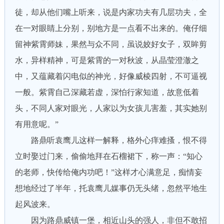
徒，却从他们嘴上听来，说是内家功夫有几层功夫，全
在一对眼睛上分别，别地方是一点看不出来的。俺仔细
留神紫霄师妹，果然与众不同，虽说姣好女子，双眸剪
水，异样精神，可是紫霄的一对秋波，从晶莹澄澈之
中，又蕴藏着闪电似的神光，好像威棱四射，不可逼视
一般。紫霄自己深藏若虚，深怕行家知道，故意低着
头，不同人家对眼光，人家以为女孩儿害羞，其实她别
有用意呢。”
路鼎听袁鹰儿这样一解释，格外心痒难搔，恨不得
立时娶过门来，偷偷地拜在石榴裙下，称一声：“知心
的老师，快传给俺内功吧！”这样才心满意足，痴情妄
想地经过了半年，托袁鹰儿媒事仍无头绪，忽然平地生
起风波来。
因为路鼎威镇一堡，相近山头的强人，非但不敢招