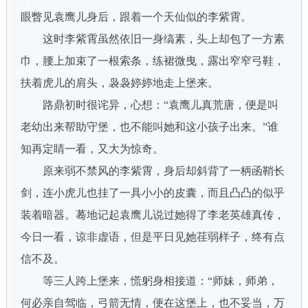
眼瞥见袁鹰儿身后，跟着一个天仙似的李紫霄。
这时李紫霄虽然依旧一身缟素，头上却包了一方素
巾，腰上加束了一根索条，练裙微曳，露出窄窄弓鞋，
扶着虎儿的肩头，袅袅婷婷地走上堡来。
路鼎初时很诧异，心想：“袁鹰儿真荒唐，便是叫
老幼出来帮助守堡，也不能叫她和这小孩子出来。”谁
知再定睛一看，又大为惊奇。
原来弱不禁风的李紫霄，身后却斜背了一柄函鞘长
剑，连小虎儿也挂了一具小小的皮囊，而且凸凸的似乎
装着暗器。蓦地记起袁鹰儿说过她得了李老英雄真传，
今日一看，谅非虚语，但是平日见她荏弱样子，终有点
信不及。
等三人跨上堡来，慌躬身相接道：“师妹，师弟，
何必亲自驾临，弓箭无情，便在这堡上，也不妥当，万