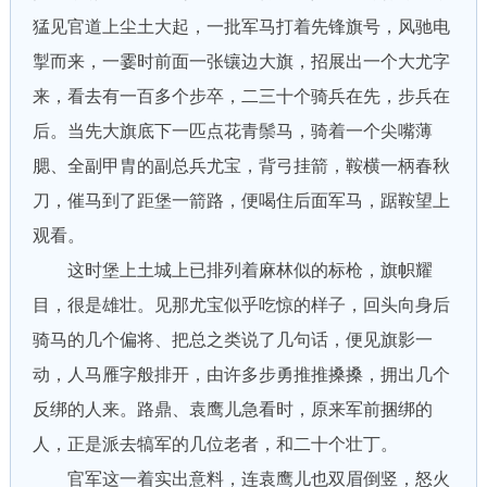
猛见官道上尘土大起，一批军马打着先锋旗号，风驰电
掣而来，一霎时前面一张镶边大旗，招展出一个大尤字
来，看去有一百多个步卒，二三十个骑兵在先，步兵在
后。当先大旗底下一匹点花青鬃马，骑着一个尖嘴薄
腮、全副甲胄的副总兵尤宝，背弓挂箭，鞍横一柄春秋
刀，催马到了距堡一箭路，便喝住后面军马，踞鞍望上
观看。
这时堡上土城上已排列着麻林似的标枪，旗帜耀
目，很是雄壮。见那尤宝似乎吃惊的样子，回头向身后
骑马的几个偏将、把总之类说了几句话，便见旗影一
动，人马雁字般排开，由许多步勇推推搡搡，拥出几个
反绑的人来。路鼎、袁鹰儿急看时，原来军前捆绑的
人，正是派去犒军的几位老者，和二十个壮丁。
官军这一着实出意料，连袁鹰儿也双眉倒竖，怒火