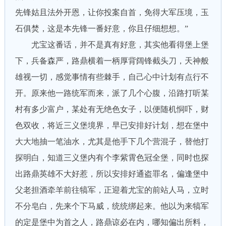
先锋姑且法外开恩，让你投案自首，免得大军压境，玉
石俱焚，这是本先锋一番好意，你且仔细想想。”
尤宝这番话，并不是真有好意，其实他看得堡上堡
下，兵备森严，路鼎横着一柄厚背阔锋截头刀，天神般
雄视一切，感觉事情有些棘手，自己心中计划有点行不
开。原来他一路统军而来，派了几个心腹，沿路打听某
村有多少富户，某处有无绝色女子，以便随机恫吓，财
色双收，将近三义堡境界，早已安排好计划，想在堡中
大大地抽一笔油水，尤其是他手下几个营混子，替他打
探明白，知道三义堡内有个李紫霄色冠全堡，同时也探
出路鼎英雄不大好惹，所以安排好通盗罪名，偏逢堡中
父老担酒牵羊前往犒军，正迎着尤宝的前站人马，立时
不分皂白，先来个下马威，统统绑起来。他以为来犒军
的定是堡中为首之人，路鼎谅必在内，哪知偏出所料，