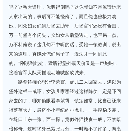
吗？这番大道理，你驳得倒吗？这你就知不是俺请她老
人家出马的，事后可不能怪俺了，而且俺也曾极力劝
她，同众妇女们到后堡去助守，后堡官军还没有合围，
万一前堡有个闪失，众妇女从后堡逃走，也容易一点。
万不料俺说了这几句不中听的话，受她一顿教训，说出
来的道理，真愧死俺们男子了，没法才一同到此
的。”刚说到此处，猛听得堡外震天价又是一声炮响，
接着官军大队天摇地动地喊起攻城来。
路鼎还痴心想让李紫霄、虎儿二人回家去，满以为
堡外这样一威吓，女孩儿家哪经过这样阵仗，定是吓回
家去的了，哪知偷眼看李紫霄，镇定如常，比自己还来
得落落大方，最奇小小年纪的小虎儿，一手摸豹皮囊，
在垛口上东一张，西一探，竟似馋猫找食一般，不禁暗
暗称奇。这时堡外已紧张万分，一时顾不了许多，向袁