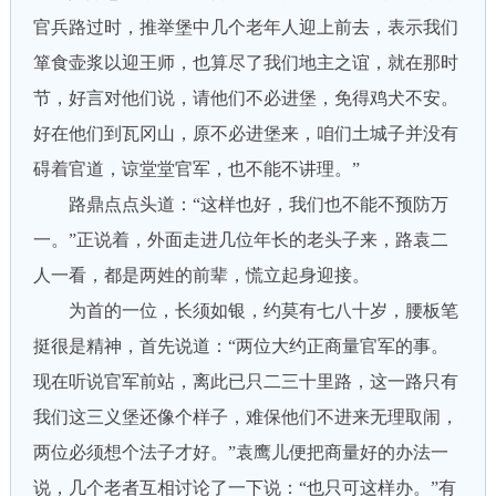
官兵路过时，推举堡中几个老年人迎上前去，表示我们
箪食壶浆以迎王师，也算尽了我们地主之谊，就在那时
节，好言对他们说，请他们不必进堡，免得鸡犬不安。
好在他们到瓦冈山，原不必进堡来，咱们土城子并没有
碍着官道，谅堂堂官军，也不能不讲理。”
路鼎点点头道：“这样也好，我们也不能不预防万
一。”正说着，外面走进几位年长的老头子来，路袁二
人一看，都是两姓的前辈，慌立起身迎接。
为首的一位，长须如银，约莫有七八十岁，腰板笔
挺很是精神，首先说道：“两位大约正商量官军的事。
现在听说官军前站，离此已只二三十里路，这一路只有
我们这三义堡还像个样子，难保他们不进来无理取闹，
两位必须想个法子才好。”袁鹰儿便把商量好的办法一
说，几个老者互相讨论了一下说：“也只可这样办。”有