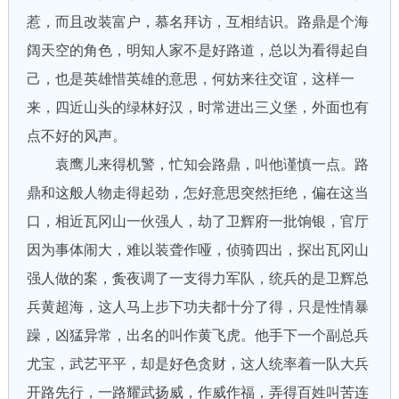
惹，而且改装富户，慕名拜访，互相结识。路鼎是个海
阔天空的角色，明知人家不是好路道，总以为看得起自
己，也是英雄惜英雄的意思，何妨来往交谊，这样一
来，四近山头的绿林好汉，时常进出三义堡，外面也有
点不好的风声。
袁鹰儿来得机警，忙知会路鼎，叫他谨慎一点。路
鼎和这般人物走得起劲，怎好意思突然拒绝，偏在这当
口，相近瓦冈山一伙强人，劫了卫辉府一批饷银，官厅
因为事体闹大，难以装聋作哑，侦骑四出，探出瓦冈山
强人做的案，夤夜调了一支得力军队，统兵的是卫辉总
兵黄超海，这人马上步下功夫都十分了得，只是性情暴
躁，凶猛异常，出名的叫作黄飞虎。他手下一个副总兵
尤宝，武艺平平，却是好色贪财，这人统率着一队大兵
开路先行，一路耀武扬威，作威作福，弄得百姓叫苦连