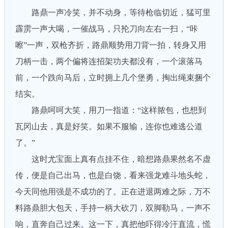
路鼎一声冷笑，并不动身，等待枪临切近，猛可里
霹雳一声大喝，一催战马，只抡刀向左右一扫，“咔
嚓”一声，双枪齐折，路鼎顺势用刀背一拍，转身又用
刀柄一击，两个偏将连招架功夫都没有，一个滚落马
前，一个跌向马后，立时拥上几个堡勇，掏出绳束捆个
结实。
路鼎呵呵大笑，用刀一指道：“这样脓包，也想到
瓦冈山去，真是好笑。如果不服输，连你也难逃公道
了。”
这时尤宝面上真有点挂不住，暗想路鼎果然名不虚
传，便是自己出马，也是白饶，看来强龙难斗地头蛇，
今天同他用强是不成功的了。正在进退两难之际，万不
料路鼎胆大包天，手持一柄大砍刀，双脚勒马，一声不
响，直奔自己过来。这一下，真把他吓得冷汗直流，慌