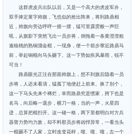
这群虎皮兵出队以后，又是一个高大的虎皮军弁，
双手捧定黄字帅旗，飞也似的抢出阵来，将到路鼎相
近，帅旗向旁边呼呼一摇一摆，猛可里霹雳般一声巨
吼，从旗影下突然飞出一员步将，倒拖着一条黄澄澄粗
逾核桃的熟铜溜金棍，一现身，便一个箭步窜近路鼎马
前，举起铜棍向马头砸下。这一下势如疾风暴雨，锐不
可当！
路鼎眼光正注在那面帅旗上，想不到旗后隐着一员
步将，人还未看清，猛孤丁地便赶上前来。换了别个，
这一下马头先来个稀烂，幸而路鼎究是惯家，胯下也是
名马，向后略一退步，横刀一格，当的一声，火星四
迸，总算把棍扫开。这一碰一格，两下里都明白对方兵
器膂力势均力敌，却不料那员步将凶悍异常，一看当头
一棍砸不了人家，立时改变花样，嗖、嗖、嗖，左一个