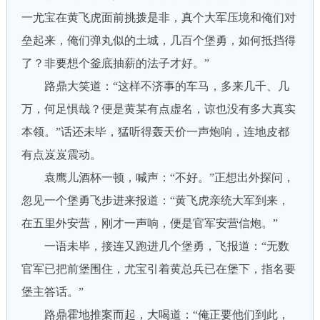
一尤宝在黄飞虎面前挑拨是非，真个大军压境和俺们对
垒起来，俺们弹丸似的土城，几百个堡勇，如何抵挡得
了？非要想个釜底抽薪的法子才好。”
路鼎大笑道：“这样不济事的车马，多来几千、几
万，何足惧哉？便是黄某有点虚名，谅也没有多大真实
本领。”话还未毕，猛听得轰天价一声炮响，连地皮都
有点岌岌震动。
袁鹰儿酒杯一顿，喊声：“不好。”正想出外探问，
忽见一个堡勇飞步进来报道：“黄飞虎亲统大军到来，
在五里外安营，刚才一声响，便是官军安营信炮。”
一语未毕，接连又跑进几个堡勇，飞报道：“无数
官军已把前堡围住，尤宝引着黄总兵已在堡下，指名要
堡主答话。”
路鼎霍地推案而起，大喝道：“俺正要他们到此，