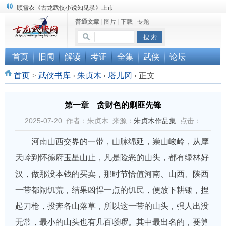
“武侠书库”查缺补漏活动圆满结束
普通文章
|
图片
|
下载
|
专题
《古龙小说原貌探究》修订版已上市
顾雪衣《古龙武侠小说知见录》上市
首页
旧闻
解读
考证
全集
武侠
论坛
首页
>
武侠书库
›
朱贞木
›
塔儿冈
›
正文
第一章 贪财色的剿匪先锋
2025-07-20 作者：朱贞木 来源：
朱贞木作品集
点击：
河南山西交界的一带，山脉绵延，崇山峻岭，从摩
天岭到怀德府玉星山止，凡是险恶的山头，都有绿林好
汉，做那没本钱的买卖，那时节恰值河南、山西、陕西
一带都闹饥荒，结果凶悍一点的饥民，便放下耕锄，捏
起刀枪，投奔各山落草，所以这一带的山头，强人出没
无常，最小的山头也有几百喽啰。其中最出名的，要算