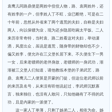
袁鹰儿同路鼎便是两姓中佼佼人物，路、袁两姓外，还
有姓李的一户，但李姓人丁不旺，业已断绝，可是在二
十年前，忽然从外省来了两个逃荒的夫妇，自称是夫妇
两人，向以保镖为业，现为还乡隐居吃碗太平饭。二人
来历非常奇特，当时袁、路二姓看这对夫妇，举动潇
洒，风度出众，虽说是逃荒，随身带的财物却也不少，
偏又姓李，便允许在三义堡长居下来。不久便生下一男
一女，后来老镖师的老伴身故，老镖师的一身武功，渐
渐被三义堡人们知道，请他教练本堡的子弟武艺，路
鼎、袁鹰儿二人便算是开蒙的门徒，但这位老武师以前
的来历及名号，从来没有听他说起过，李武师沉默寡
言，独来独往，也没有人敢问，只知他确有了不得的武
功，且是内家的一派便了。
这一家人丁单薄，只剩了姊弟二人，相依为命。姊