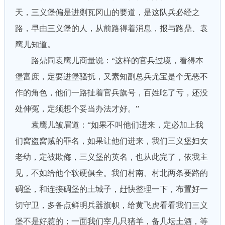
天，三义堡偏是进剿瓦冈山的要道，是这队兵必经之
路，早由三义堡的人，从前路得着消息，报与路鼎、袁
鹰儿知道。
路鼎同袁鹰儿商量说：“这样的官兵过境，看得本
堡富庶，定要进堡骚扰，又素知副总兵尤宝是个无恶不
作的角色，他们一路扯着官兵旗号，百姓吃了亏，还没
处伸冤，定须想个妥当办法才好。”
袁鹰儿皱眉道：“如果不叫他们进来，定必加上我
们窝盗窝贼的罪名，如果让他们进来，我们三义堡妇女
老幼，定被欺侮，三义堡的英名，也从此完了，依我主
见，不如给他个软硬俱全。我们村南、村北两条要路的
碉堡，和连接碉堡的土城子，赶快整理一下，布置好一
切守卫，多备点鲜明兵器旗帜，给黄飞虎看看我们三义
堡不是好惹的；一面我们宰几只猪羊，备几坛土酒，等