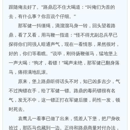
跟随俺去好了。”路鼎忍不住大喝道：“叫俺们为首的
去，有什么事？你且说个仔细。”
那军健一抖缰绳，滴溜溜马身一转，回头望着路
鼎，看了又看，用马鞭一指道：“怪不得尤副总兵早已
探得你们同强人暗通声气，现在一看情形，果然很对，
好的，你们等着瞧。”说毕，刚待扬鞭催马，猛地堡上
一声大喝：“狗才，着镖！”喝声未绝，那军健已翻身落
马，痛得满地乱滚。
原来，堡上路鼎听得话头不对，知已凶多吉少，气
不过掏镖在手，给了军健一镖。路鼎的毒药镖很有名
气，发无不中，这一镖正打在军健后腰，药性一发，顿
时死去。
袁鹰儿一看事已做了出来，慌差人下堡，把尸身收
拾过，那匹马也藏到一边。正待和路鼎商量对付办法，