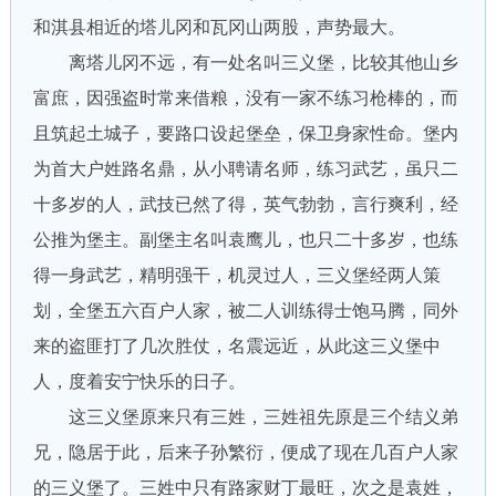
和淇县相近的塔儿冈和瓦冈山两股，声势最大。
离塔儿冈不远，有一处名叫三义堡，比较其他山乡
富庶，因强盗时常来借粮，没有一家不练习枪棒的，而
且筑起土城子，要路口设起堡垒，保卫身家性命。堡内
为首大户姓路名鼎，从小聘请名师，练习武艺，虽只二
十多岁的人，武技已然了得，英气勃勃，言行爽利，经
公推为堡主。副堡主名叫袁鹰儿，也只二十多岁，也练
得一身武艺，精明强干，机灵过人，三义堡经两人策
划，全堡五六百户人家，被二人训练得士饱马腾，同外
来的盗匪打了几次胜仗，名震远近，从此这三义堡中
人，度着安宁快乐的日子。
这三义堡原来只有三姓，三姓祖先原是三个结义弟
兄，隐居于此，后来子孙繁衍，便成了现在几百户人家
的三义堡了。三姓中只有路家财丁最旺，次之是袁姓，