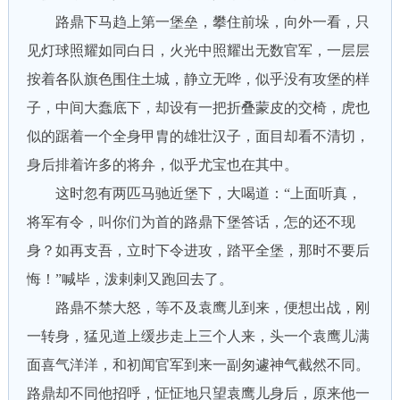
路鼎下马趋上第一堡垒，攀住前垛，向外一看，只
见灯球照耀如同白日，火光中照耀出无数官军，一层层
按着各队旗色围住土城，静立无哗，似乎没有攻堡的样
子，中间大蠢底下，却设有一把折叠蒙皮的交椅，虎也
似的踞着一个全身甲胄的雄壮汉子，面目却看不清切，
身后排着许多的将弁，似乎尤宝也在其中。
这时忽有两匹马驰近堡下，大喝道：“上面听真，
将军有令，叫你们为首的路鼎下堡答话，怎的还不现
身？如再支吾，立时下令进攻，踏平全堡，那时不要后
悔！”喊毕，泼剌剌又跑回去了。
路鼎不禁大怒，等不及袁鹰儿到来，便想出战，刚
一转身，猛见道上缓步走上三个人来，头一个袁鹰儿满
面喜气洋洋，和初闻官军到来一副匆遽神气截然不同。
路鼎却不同他招呼，怔怔地只望袁鹰儿身后，原来他一