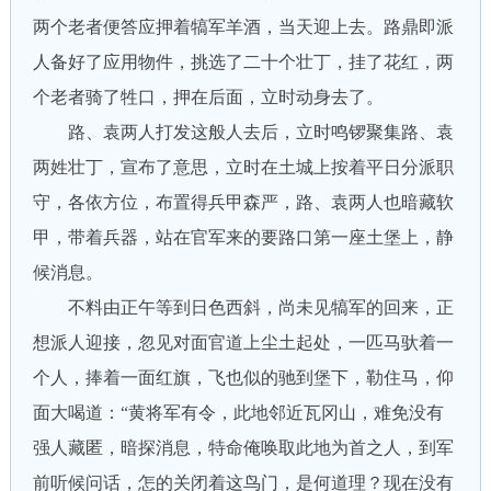
两个老者便答应押着犒军羊酒，当天迎上去。路鼎即派
人备好了应用物件，挑选了二十个壮丁，挂了花红，两
个老者骑了牲口，押在后面，立时动身去了。
路、袁两人打发这般人去后，立时鸣锣聚集路、袁
两姓壮丁，宣布了意思，立时在土城上按着平日分派职
守，各依方位，布置得兵甲森严，路、袁两人也暗藏软
甲，带着兵器，站在官军来的要路口第一座土堡上，静
候消息。
不料由正午等到日色西斜，尚未见犒军的回来，正
想派人迎接，忽见对面官道上尘土起处，一匹马驮着一
个人，捧着一面红旗，飞也似的驰到堡下，勒住马，仰
面大喝道：“黄将军有令，此地邻近瓦冈山，难免没有
强人藏匿，暗探消息，特命俺唤取此地为首之人，到军
前听候问话，怎的关闭着这鸟门，是何道理？现在没有