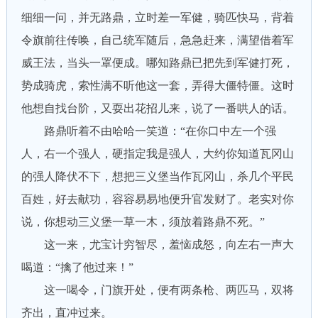
细细一问，并无路鼎，立时差一军健，骑匹快马，背着
令旗前往传唤，自己统军随后，急急赶来，满望借着军
威王法，当头一罩便成。哪知路鼎已把先到军健打死，
势成骑虎，索性满不听他这一套，弄得大僵特僵。这时
他想自找台阶，又耍出花招儿来，说了一番哄人的话。
路鼎听着不由哈哈一笑道：“在你口中左一个强
人，右一个强人，硬指定我是强人，大约你知道瓦冈山
的强人降伏不下，想把三义堡当作瓦冈山，杀几个平民
百姓，好去献功，容容易易地便升官发财了。老实对你
说，你想动三义堡一草一木，须放着路鼎不死。”
这一来，尤宝计穷智尽，羞恼成怒，向左右一声大
喝道：“擒了他过来！”
这一喝令，门旗开处，便有两条枪、两匹马，双将
齐出，直冲过来。