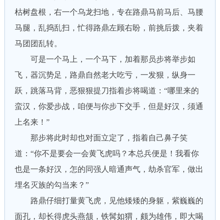
枯树盘根，右一个乌龙扫地，专在路鼎马前马后、马腰
马腿，乱捣乱扫，忙得路鼎左顾右盼，前挑后拨，夹着
马团团乱转。
可是一个马上，一个马下，加着那员步将举步如
飞，器沉势足，路鼎自然老大吃亏，一发狠，纵身一
跃，跳落马背，恶狠狠提刀指着步将喝道：“哪里来的
蛮汉，你爱步战，咱便与你步下交手，但是好汉，须通
上名来！”
那步将此时却也对面立定了，指着自己鼻子笑
道：“你不是要会一会黄飞虎吗？本总兵便是！我看你
也是一条好汉，怎的同强人暗通声气，劫杀官军，做出
埋名灭族的勾当来？”
路鼎仔细打量黄飞虎，见他矮矮的身躯，紫巍巍的
面孔，却长得虎头燕颔，铁髯如猬，颇为雄伟，即大喝