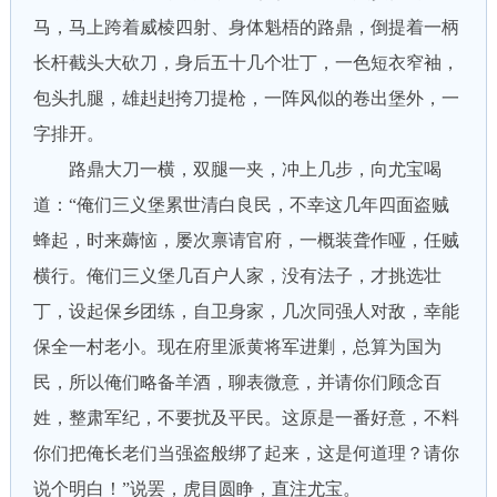
马，马上跨着威棱四射、身体魁梧的路鼎，倒提着一柄
长杆截头大砍刀，身后五十几个壮丁，一色短衣窄袖，
包头扎腿，雄赳赳挎刀提枪，一阵风似的卷出堡外，一
字排开。
路鼎大刀一横，双腿一夹，冲上几步，向尤宝喝
道：“俺们三义堡累世清白良民，不幸这几年四面盗贼
蜂起，时来薅恼，屡次禀请官府，一概装聋作哑，任贼
横行。俺们三义堡几百户人家，没有法子，才挑选壮
丁，设起保乡团练，自卫身家，几次同强人对敌，幸能
保全一村老小。现在府里派黄将军进剿，总算为国为
民，所以俺们略备羊酒，聊表微意，并请你们顾念百
姓，整肃军纪，不要扰及平民。这原是一番好意，不料
你们把俺长老们当强盗般绑了起来，这是何道理？请你
说个明白！”说罢，虎目圆睁，直注尤宝。