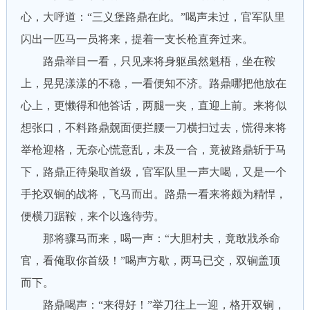
心，大呼道：“三义堡路鼎在此。”喝声未过，官军队里
闪出一匹马一员将来，提着一支长枪直奔过来。
路鼎举目一看，只见来将身躯虽然魁梧，坐在鞍
上，晃晃漾漾的不稳，一看便知不济。路鼎哪把他放在
心上，更懒得和他答话，两腿一夹，直迎上前。来将似
想张口，不料路鼎觌面便拦腰一刀横扫过去，慌得来将
举枪迎格，无奈心慌意乱，未及一合，竟被路鼎斩于马
下，路鼎正待枭取首级，官军队里一声大喝，又是一个
手抡双锏的战将，飞马而出。路鼎一看来将颇为精悍，
便横刀踞鞍，来个以逸待劳。
那将骤马而来，喝一声：“大胆村夫，竟敢戕杀命
官，看俺取你首级！”喝声方歇，两马已交，双锏盖顶
而下。
路鼎喝声：“来得好！”举刀往上一迎，格开双锏，