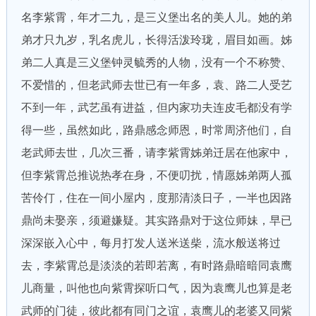
名李紫霄，年才二九，是三义堡出名的美人儿。她的弟
弟才只九岁，乳名虎儿，长得活泼玲珑，眉目如画。姊
弟二人真是三义堡钟灵毓秀的人物，没有一个不称赞、
不爱惜的，但老武师去世已有一年多，袁、路二人受艺
不到一年，武艺虽有进益，但内家功夫连皮毛都没有学
得一些，虽然如此，路鼎感念师恩，时常周济他们，自
老武师去世，几次三番，请李紫霄姊弟迁居在他家中，
但李紫霄总推说热孝在身，不便叨扰，情愿姊弟两人孤
苦伶仃，住在一间小屋内，度那清淡日子，一半也因路
鼎尚未娶亲，须避嫌疑。其实路鼎对于这位师妹，早已
深深嵌入心中，每月打发人送米送柴，流水般送将过
去，李紫霄总是淡淡的若即若离，有时路鼎暗暗同袁鹰
儿商量，叫他也向紫霄探听口气，因为袁鹰儿也算是老
武师的门徒，彼此都有同门之谊，袁鹰儿的老婆又同紫