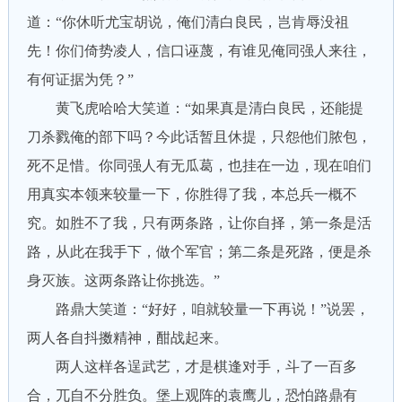
道：“你休听尤宝胡说，俺们清白良民，岂肯辱没祖
先！你们倚势凌人，信口诬蔑，有谁见俺同强人来往，
有何证据为凭？”
黄飞虎哈哈大笑道：“如果真是清白良民，还能提
刀杀戮俺的部下吗？今此话暂且休提，只怨他们脓包，
死不足惜。你同强人有无瓜葛，也挂在一边，现在咱们
用真实本领来较量一下，你胜得了我，本总兵一概不
究。如胜不了我，只有两条路，让你自择，第一条是活
路，从此在我手下，做个军官；第二条是死路，便是杀
身灭族。这两条路让你挑选。”
路鼎大笑道：“好好，咱就较量一下再说！”说罢，
两人各自抖擞精神，酣战起来。
两人这样各逞武艺，才是棋逢对手，斗了一百多
合，兀自不分胜负。堡上观阵的袁鹰儿，恐怕路鼎有