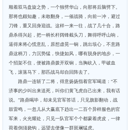
顺着双马盘旋之势，一个独劈华山，向那将后脑劈下。
那将也颇知趣，未敢翻身，一催战骑，向前一冲，避过
刀锋，重又回身迎战。这样一来一往，战了几十合，路
鼎杀得兴起，把一柄长杆阔锋截头刀，舞得呼呼山响，
逼得来将心慌意乱，原想虚晃一锏，跳出垓心，不意路
鼎这柄刀，力沉势猛，快捷如风，哪有脱身的地步，一
个招架不住，便被路鼎拨开双锏，当胸砍入，甲破血
飞，滚落马下，那匹战马却自回阵去了。
路鼎一连斩了二将，得意扬扬指着官军喝道：“不
济事的少叫出来送死，叫你们黄飞虎自己出来，我有话
说。”路鼎喝毕，却未见官军答话，只见旗影翻动，战
鼓雷鸣，一忽儿从大赢底下趋出一二百个异样服色的官
军来，火光耀处，只见一队官军个个都蒙着虎皮，一律
荷着倒须挠钩，远望去便像一群斑斓猛虎。