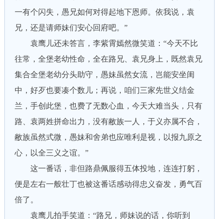
一有个闪失，愚兄如何对得起地下恩师。依我说，袁
兄，还是请师妹们安心回府吧。”
袁鹰儿还未答言，李紫霄嫣然微笑道：“今天不比
往常，全堡老幼性命，全在路兄、袁兄身上，既然袁兄
集合全堡老幼分头助守，愚妹虽然女流，岂能安坐闺
中，好歹也要凑个数儿；再说，咱们三家先世义结金
兰，手创此堡，也费了无数心血，今天大难当头，只有
路、袁两姓拼命出力，没有敝族一人，于义亦属不合，
敝族虽然式微，愚妹和舍弟也应唯利是视，以报九原之
心，以全三义之谊。”
这一番话，非但路鼎佩服得五体投地，连连打躬，
便是左右一般壮丁也被这番话感动得忠义奋发，勇气百
倍了。
袁鹰儿拍手笑道：“路兄，师妹说的话，你听到