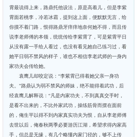
霄最说得上来，路鼎托他设法，原是高着儿，但是李紫
霄面若桃李，冷若冰霜，提到这上面，便默默无言，给
你摸不着门路，恨得路鼎牙痒痒地奈何她不得，而且传
说李老师傅的本领，统统传给李紫霄了，可是紫霄平日
从没有露一手给人看过，也没有看见她自己练习过，看
她平日弱不禁风的样子，谁也不相信李老武师的一身内
家功夫会传给她。
袁鹰儿却咬定说：“李紫霄已得着她父亲一身功
夫。”路鼎认为弱不禁风的师妹，绝不能得着武功，后
经袁鹰儿解释说：“凡是内家功夫，不到真真交手时，
是看不出来的，不比外家武功，操练筋骨而摆在面前
的，俺生平以得不到内家真实功夫为恨，自从李老师傅
去世以后，俺春秋两季必要游历江湖，希望求得内家高
手，但总是无缘，有几个略懂内家门径的，够不上传