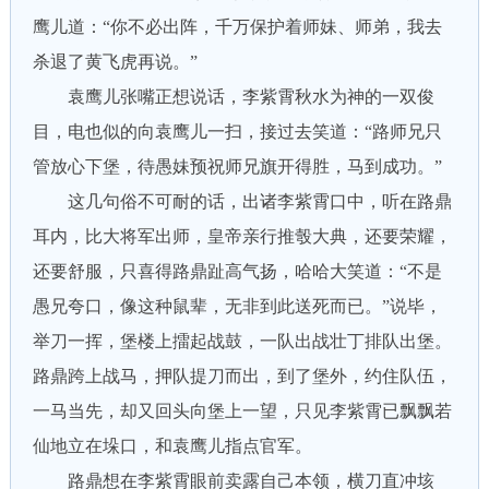
鹰儿道：“你不必出阵，千万保护着师妹、师弟，我去
杀退了黄飞虎再说。”
袁鹰儿张嘴正想说话，李紫霄秋水为神的一双俊
目，电也似的向袁鹰儿一扫，接过去笑道：“路师兄只
管放心下堡，待愚妹预祝师兄旗开得胜，马到成功。”
这几句俗不可耐的话，出诸李紫霄口中，听在路鼎
耳内，比大将军出师，皇帝亲行推彀大典，还要荣耀，
还要舒服，只喜得路鼎趾高气扬，哈哈大笑道：“不是
愚兄夸口，像这种鼠辈，无非到此送死而已。”说毕，
举刀一挥，堡楼上擂起战鼓，一队出战壮丁排队出堡。
路鼎跨上战马，押队提刀而出，到了堡外，约住队伍，
一马当先，却又回头向堡上一望，只见李紫霄已飘飘若
仙地立在垛口，和袁鹰儿指点官军。
路鼎想在李紫霄眼前卖露自己本领，横刀直冲垓