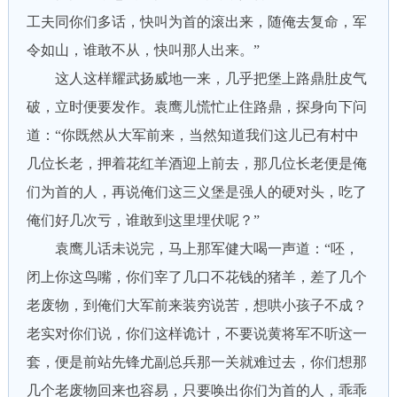
工夫同你们多话，快叫为首的滚出来，随俺去复命，军
令如山，谁敢不从，快叫那人出来。”
这人这样耀武扬威地一来，几乎把堡上路鼎肚皮气
破，立时便要发作。袁鹰儿慌忙止住路鼎，探身向下问
道：“你既然从大军前来，当然知道我们这儿已有村中
几位长老，押着花红羊酒迎上前去，那几位长老便是俺
们为首的人，再说俺们这三义堡是强人的硬对头，吃了
俺们好几次亏，谁敢到这里埋伏呢？”
袁鹰儿话未说完，马上那军健大喝一声道：“呸，
闭上你这鸟嘴，你们宰了几口不花钱的猪羊，差了几个
老废物，到俺们大军前来装穷说苦，想哄小孩子不成？
老实对你们说，你们这样诡计，不要说黄将军不听这一
套，便是前站先锋尤副总兵那一关就难过去，你们想那
几个老废物回来也容易，只要唤出你们为首的人，乖乖