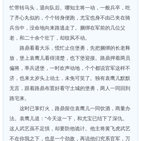
忙带转马头，退向队后。哪知主将一动，一般兵卒，吃
了齐心丸似的，个个转身便跑，尤宝也身不由己夹在骑
兵当中，没命地向来路逃走了。捆绑在军前的几位父
老，和二十余个壮丁，却纹风不动。
路鼎看看大乐，慌忙止住堡勇，先把捆绑的长老释
放，堡上袁鹰儿看得清楚，也下堡迎接。路鼎押着两员
偏将，率兵进堡，一时欢声动地，个个都说官军这样不
济，也来太岁头上动土，未免可笑了。独有袁鹰儿默默
无言，跟着路鼎布置好看守土城的堡勇，两人一同回到
路宅来。
这时已掌灯火，路鼎留住袁鹰儿一同饮酒，商量办
法。袁鹰儿道：“今天这一下，和尤宝已结下了深仇。
这人武艺虽不足惧，却要防他诡计。他主将黄飞虎武艺
不在你我之下，也是一个劲敌，再说他们究系官军，万