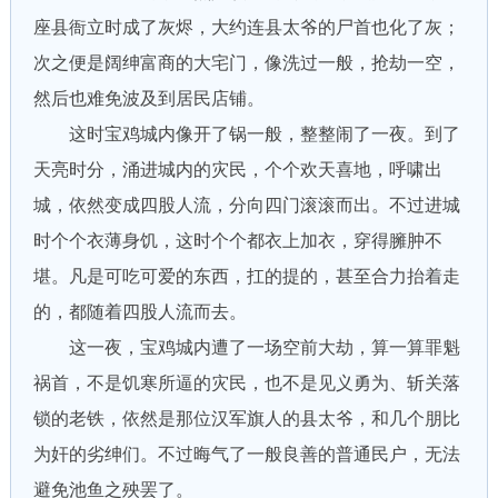
座县衙立时成了灰烬，大约连县太爷的尸首也化了灰；
次之便是阔绅富商的大宅门，像洗过一般，抢劫一空，
然后也难免波及到居民店铺。
这时宝鸡城内像开了锅一般，整整闹了一夜。到了
天亮时分，涌进城内的灾民，个个欢天喜地，呼啸出
城，依然变成四股人流，分向四门滚滚而出。不过进城
时个个衣薄身饥，这时个个都衣上加衣，穿得臃肿不
堪。凡是可吃可爱的东西，扛的提的，甚至合力抬着走
的，都随着四股人流而去。
这一夜，宝鸡城内遭了一场空前大劫，算一算罪魁
祸首，不是饥寒所逼的灾民，也不是见义勇为、斩关落
锁的老铁，依然是那位汉军旗人的县太爷，和几个朋比
为奸的劣绅们。不过晦气了一般良善的普通民户，无法
避免池鱼之殃罢了。