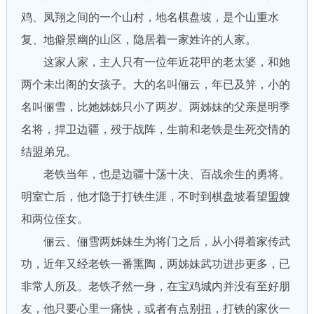
鸡、凤翔之间的一个山村，地名棋盘坡，是个山重水
复、地僻景幽的山区，隐居着一家姓许的人家。
这家人家，主人只有一位年近花甲的老太婆，和她
两个未出阁的女孩子。大的名叫俪云，年已及笄，小的
名叫俪雪，比她姊姊只小了两岁。两姊妹的父亲是明季
名将，捍卫边疆，殁于战阵，生前和老铁是生死交情的
结盟弟兄。
老铁当年，也是边疆十荡十决、百战余生的勇将。
明室亡后，他才隐于打铁生涯，不时到棋盘坡看望盟嫂
和两位侄女。
俪云、俪雪两姊妹生为将门之后，从小得着家传武
功，近年又经老铁一番熏陶，两姊妹武功进步更多，已
非常人所及。老铁孑然一身，在宝鸡城内并没有至好朋
友，他只要心里一痛快，或者有点别扭，打铁的家伙一