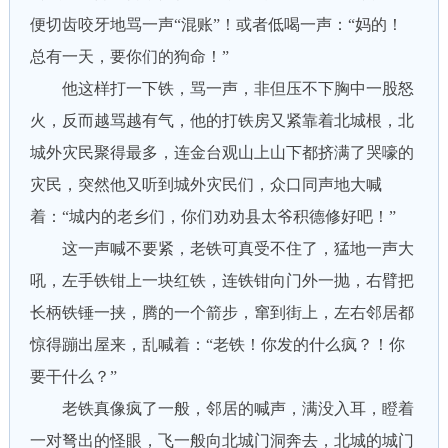
便切齿咬牙地骂一声“混账”！或者低喝一声：“妈的！
总有一天，要你们的狗命！”
他这样打一下铁，骂一声，非但压不下胸中一股怒
火，反而越骂越有气，他的打铁房又紧靠着北城根，北
城外灾民聚得最多，连金台观山上山下都挤满了哭嚎的
灾民，突然他又听到城外灾民们，众口同声地大喊
着：“城内的老乡们，你们劝劝县太爷积德修好吧！”
这一声喊不要紧，老铁可真受不住了，猛地一声大
吼，左手铁钳上一块红铁，连铁钳向门外一抛，右臂把
长柄铁锤一挟，腾的一个箭步，窜到街上，左右邻居都
惊得蹦出屋来，乱喊着：“老铁！你发的什么疯？！你
要干什么？”
老铁真像疯了一般，邻居的喊声，满没入耳，瞪着
一对弩出的怪眼，飞一般向北城门洞奔去，北城的城门