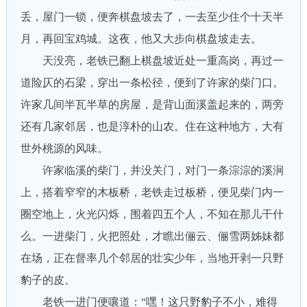
丢，屋门一锁，便奔棋盘坡去了，一去至少住个十天半
月，再回宝鸡城。这夜，他又大步向棋盘坡走去。
天没亮，老铁已翻上棋盘坡近处一重高岗，再过一
道险仄的石梁，穿出一条松径，便到了许家的柴门口。
许家几间半瓦半草的房屋，是背山面溪盖起来的，两旁
还有几家邻居，也是淳朴的山农。住在这种地方，大有
世外桃源的风味。
许家临溪的柴门，并没关门，对门一条淙淙的溪涧
上，搭着窄窄的木板桥，老铁走过板桥，便见柴门内一
圈空地上，火光闪烁，围着四五个人，不知在那儿干什
么。一进柴门，火把照处，才瞧出俪云、俪雪两姊妹都
在场，正在督率几个邻居的壮实少年，当地开剥一只野
豹子的皮。
老铁一进门便嚷道：“嘿！这只野豹子不小，难得