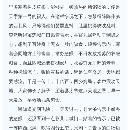
里多塞着树皮草根，能够弄一顿热热的稀粥喝的，便是
天字第一号的福人。在这样惨况之下，怎禁得阵阵作凉
的西北风，只冻得他们瑟瑟直抖，肚里饿得吱吱乱叫。
突然听得宝鸡城门口贴着告示，县官儿居然动了恻隐之
心，想到了百姓身上无衣，肚内缺食，煌煌告示内，写
着会同地方士绅富室，举办急赈，不日发放捐募的衣服
粮食，而且四城还要搭棚设厂，收容穷无所归的老弱，
种种抚辑流亡、赈恤灾黎的话，皆是仁至义尽，天地都
要感泣。于是一传十，十传百，四乡穷民，欢声震动天
地。大家伸长了脖子，望着县太爷这点天地之恩，早一
天发放，早救活几条穷命。
哪知道光阴飞快，一天天过去，县太爷告示上举办
的急赈，还没看到一点影儿，城门口贴着的告示，已被
一阵阵西北风，吹得四分五裂，只剩下了告示的白纸边