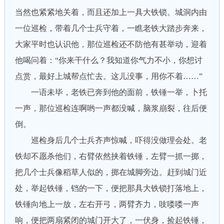
当然也紧紧地关着，而且还加上一具大铁锁。城洞内由
一位巡检，带着几个士兵守着，一瞧老铁大踏步奔来，
大家平时也认识他，那位巡检还不防他有甚举动，迎着
他喝问着：“你来干什么？我知道你气力不小，你想讨
点赏，最好上城帮点忙去。这儿没事，用你不着……”
一语未毕，老铁已奔到他的面前，铁锤一举，卜托
一声，那位巡检连啊哟一声都没喊，脑浆崩裂，往后便
倒。
巡检身后几个士兵齐声惊喊，吓得没做理会处。老
铁却不愿杀他们，右臂依然挟着铁锤，左臂一抓一掷，
把几个士兵像稻草人似的，掷在城脚旁边。赶到城门近
处，举起铁锤，铛的一下，便把那具大铁锁打落地上，
铁锤向地上一放，左右开弓，两臂齐力，吱喽喽一声
响，便把两扇紧闭的城门开大了，一伏身，捡起铁锤，