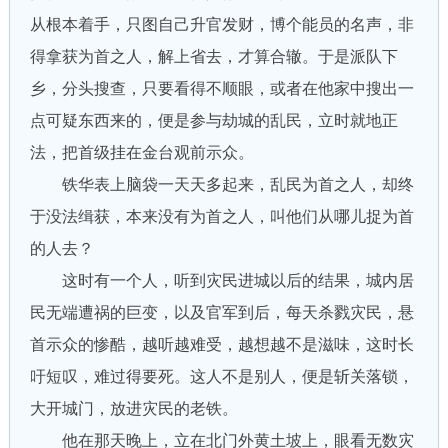
从根本着手，只图自己升官发财，博个能员的名声，非
得拿获为首之人，解上省去，才算合辙。于是派队下
乡，分头搜查，只要看得不顺眼，或者在他家中搜出一
点可疑东西来的，便是参与劫城的乱民，立时就地正
法，把首级挂在金台观前示众。
铁华表上脑袋一天天多起来，乱民为首之人，却终
于没法缉获，本来没有为首之人，叫他们从哪儿捉为首
的人去？
这时有一个人，听到灾民进城以后的结果，城内居
民无端遭祸的巨变，以及官军到后，每天杀戮灾民，悬
首示众的惨酷，越听越难受，越想越不是滋味，这时长
吁短叹，难过得要死。这人不是别人，便是斩关落锁，
大开城门，放进灾民的老铁。
他在那天晚上，立在北门外黄土坡上，眼看无数灾