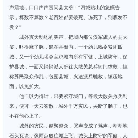
声震地，口口声声责问县太爷：“四城贴出的急赈告
示，算数不算数？老百姓都要饿死、冻死了，到底发不
发？”
城外震天动地的哭声，把城内那位汉军旗人的县太
爷，吓得麻了脉，躲在县衙内，一个劲儿喝令紧闭四
城，又一个劲儿喝令宝鸡城内所有军健，上城防守，保
护县城，一面又悄悄派人赶往大散关总兵衙门求救，捏
称莠民聚众作乱，包围县城，火速派兵驰救，镇压地
面，以免扩大。
他自以为得计，只要紧守城门，等候大散关救兵到
来，便可一天云雾散，城外千万灾民，哭断了肠子，也
不在他心上了。
城外的灾民，越聚越众，哭声变成了骂声，渐渐地
石头瓦块，像雨点般往城上飞。城头上防守的军健，人