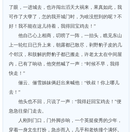
了眼，一进城去，也许闯出滔天大祸来，果真如此，我
可作了大孽了，怎的我开城门时，为啥没想到的呢？不
好！我不能在这儿待着，我得回宝鸡去！”
他自己心上相商，叨唠了一阵，一抬头，瞧见东山
上一轮红日已升上来，朝露都已散尽，剥野豹子皮的几
个邻汉，和肢解的野豹子都已搬走，许老太太在中间屋
内，已有了响动，他突然喊了一声：“时候不早，我得
快走！”
俪云、俪雪姊妹俩赶出来喊他：“铁叔！你上哪儿
去！”
他头也不回，只说了一声：“我得赶回宝鸡去！”便
急急往柴门走去。
人刚到门口，门外脚步响，一个英挺俊秀的少年，
穿着一身文生打扮，急步而入，几乎和老铁撞个满怀。