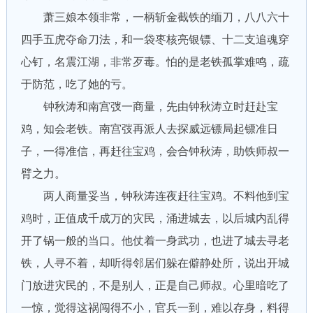
萧三娘本领非常，一柄斩金截铁的缅刀，八八六十
四手五虎夺命刀法，和一袋枣核亮银镖、十二支追魂穿
心钉，名震江湖，非常歹毒。怕的是老铁孤掌难鸣，疏
于防范，吃了她的亏。
钟秋涛和南宫弢一商量，先由钟秋涛立时赶赴宝
鸡，知会老铁。南宫弢再派人去探威远镖局起镖准日
子，一得准信，再赶往宝鸡，会合钟秋涛，助铁师叔一
臂之力。
两人商量妥当，钟秋涛连夜赶往宝鸡。不料他到宝
鸡时，正值成千成万的灾民，涌进城去，以后城内乱得
开了锅一般的当口。他仗着一身武功，也进了城去寻老
铁，人寻不着，却听得邻居们躲在僻静处所，说出开城
门放进灾民的，不是别人，正是自己师叔。心里暗吃了
一惊，觉得这祸闯得不小，官兵一到，难以存身，料得