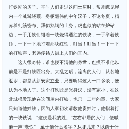
打铁匠的房子。平时人们走过这间土房时，常常瞧见屋
内一个虬髯绕颈、身躯魁伟的中年汉子，不论冬夏，精
赤着虬筋密布、浑似熟铜的上身，虎也似的站在炉砧
边，一手用铁钳钳着一块烧得通红的铁块，一手举着铁
锤，一下一下地打着那块红铁，叮当！叮当！一下一下
的打铁声，老远便钻入街上人们的耳内。
这人很奇特，谁也摸不清他的身世，也摸不准他以
前是不是打铁匠出身。大乱之后，流离的人们，从各地
返乡，都是从新安家立业，只要听得这人一口乡谈，便
认为本地人了。这个打铁匠是光身汉，没有家小，在这
北城根发现他在这间屋内打铁，也只一二年的事。大家
只知道他姓铁，因为人家初次请教他贵姓时，他指着打
的一块铁说：“这便是我的姓。”左右邻居的人们，便喊
他一声“老铁”，至于他什么名字？从哪儿来？以前干什