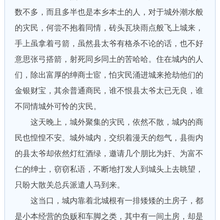
数不多，而且多半也是本乡本土的人，对于城外潮水般
的灾民，何尝不抱着同情，砖头瓦块雨点般飞上城来，
手上虽拿着弓箭，虽然县太爷有格杀不论的话，也不好
意思张弓搭箭，射死同乡同土的苦哈哈。住在城内的人
们，除出富厚的绅商士宦，怕灾民涌进城来抢劫他们的
金银财宝，其余普通商民，谁不恨县太爷太已无良，谁
不同情城外可怜的灾民。
这天晚上，城外聚集的灾民，依然不散，城内的商
民也惶惶不安。城外城内，交织着漫天的怨气，县衙内
的县太爷却依然灯红酒绿，邀请几个朋比为奸、为富不
仁的绅士，窃窃私语，不断地打发人到城头上去眺望，
只盼大散关总兵派遣人马到来。
这当口，城内靠着北城根有一排矮矮的土房子，都
是小本经营的负贩和车脚之类，其中有一间土房，却是