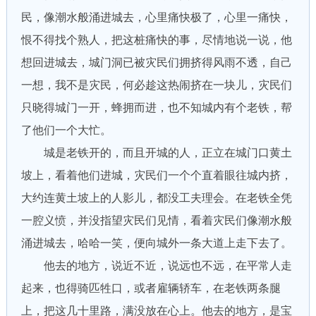
民，像潮水般涌进城去，心里痛快极了，心里一痛快，
恨不得找个熟人，把这桩痛快的事，尽情地说一说，他
想回进城去，城门洞已被灾民们拥挤得风雨不透，自己
一想，我不是灾民，何必趁这热闹挤在一块儿，灾民们
只晓得城门一开，蜂拥而进，也不知城内有个老铁，帮
了他们一个大忙。
城是老铁开的，而且开城的人，正立在城门口黄土
坡上，看着他们进城，灾民们一个个直着眼往城内挤，
大约连黄土坡上的人影儿，都没工夫理会。在老铁全凭
一腔义愤，并没指望灾民们见情，看着灾民们像潮水般
涌进城去，哈哈一笑，便向城外一条大道上走下去了。
他去的地方，说近不近，说远也不远，在平常人走
起来，也得骑匹牲口，或者雇辆轿车，在老铁两条腿
上，把这几十里路，满没放在心上。他去的地方，是宝