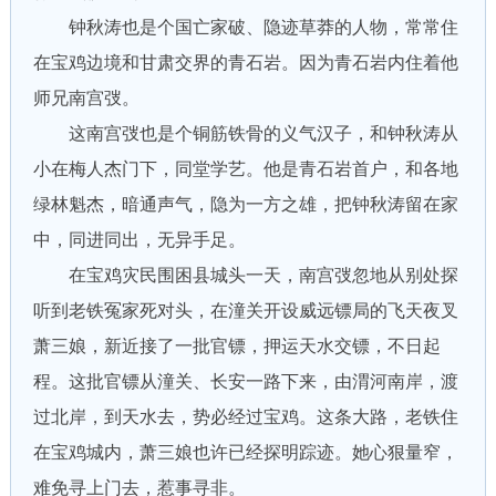
钟秋涛也是个国亡家破、隐迹草莽的人物，常常住
在宝鸡边境和甘肃交界的青石岩。因为青石岩内住着他
师兄南宫弢。
这南宫弢也是个铜筋铁骨的义气汉子，和钟秋涛从
小在梅人杰门下，同堂学艺。他是青石岩首户，和各地
绿林魁杰，暗通声气，隐为一方之雄，把钟秋涛留在家
中，同进同出，无异手足。
在宝鸡灾民围困县城头一天，南宫弢忽地从别处探
听到老铁冤家死对头，在潼关开设威远镖局的飞天夜叉
萧三娘，新近接了一批官镖，押运天水交镖，不日起
程。这批官镖从潼关、长安一路下来，由渭河南岸，渡
过北岸，到天水去，势必经过宝鸡。这条大路，老铁住
在宝鸡城内，萧三娘也许已经探明踪迹。她心狠量窄，
难免寻上门去，惹事寻非。