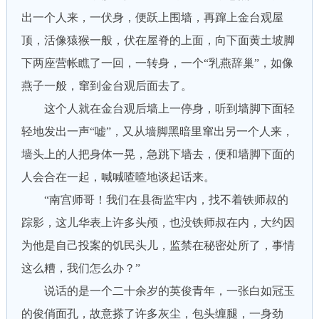
出一个人来，一伏身，便跃上围墙，再蹿上金台观屋
顶，活像猿猴一般，伏在屋脊的上面，向下面黄土坡脚
下两座营帐瞧了一回，一转身，一个“乳燕辞巢”，如像
燕子一般，窜到金台观后面去了。
这个人就在金台观后墙上一停身，听到墙脚下面轻
轻地发出一声“嘘”，又从墙脚黑暗里窜出另一个人来，
墙头上的人把身体一晃，急跳下墙去，便和墙脚下面的
人会合在一起，喊喊喳喳地谈起话来。
“南宫师哥！我们在县衙监牢内，找不着铁师叔的
踪影，这儿华表上许多头颅，也没铁师叔在内，大约因
为他是自己投案的饥民头儿，监禁在秘密处所了，事情
这么糟，我们怎么办？”
说话的是一个二十余岁的英俊青年，一张白如冠玉
的俊俏面孔，故意搽了许多灰尘，包头缠腿，一身劲