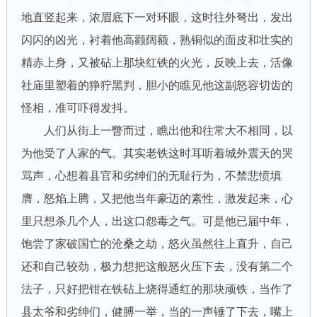
地直竖起来，浓眉底下一对环眼，这时往外弩出，发出
闪闪的凶光，衬着他高颧阔额，熟铜似的面皮和壮实的
精赤上身，又被砧上那块红铁的火光，反映上去，活像
社庙里塑着的狰狞黑判，胆小的瞧见他这副怒容切齿的
怪相，准可吓得发抖。
人们从街上一瞥而过，瞧出他和往常大不相同，以
为他受了人家的气。其实老铁这时耳听着城外震天的哭
骂声，心想着县官和劣绅们的无耻行为，不禁悲愤填
膺，怒焰上腾，又把他当年豪迈的素性，激发起来，心
里只想杀几个人，出这口怨毒之气。可是他已届中年，
饱尝了家破国亡的沧桑之劫，怒火虽然往上直升，自己
还和自己较劲，极力想把这般怒火压下去，没有第二个
法子，只好把钳在铁砧上烧得通红的那块顽铁，当作了
县太爷和劣绅们，健膊一举，当的一声锤了下去，嘴上