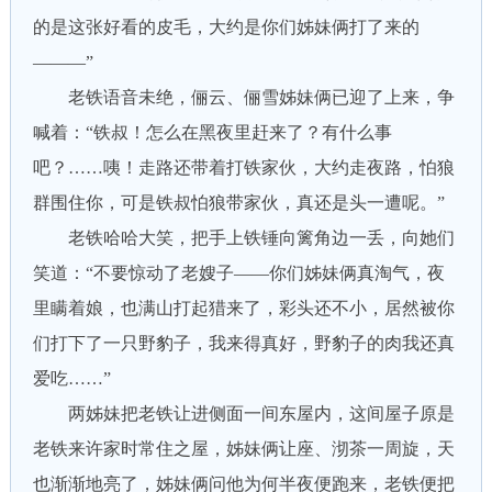
的是这张好看的皮毛，大约是你们姊妹俩打了来的
———”
老铁语音未绝，俪云、俪雪姊妹俩已迎了上来，争
喊着：“铁叔！怎么在黑夜里赶来了？有什么事
吧？……咦！走路还带着打铁家伙，大约走夜路，怕狼
群围住你，可是铁叔怕狼带家伙，真还是头一遭呢。”
老铁哈哈大笑，把手上铁锤向篱角边一丢，向她们
笑道：“不要惊动了老嫂子——你们姊妹俩真淘气，夜
里瞒着娘，也满山打起猎来了，彩头还不小，居然被你
们打下了一只野豹子，我来得真好，野豹子的肉我还真
爱吃……”
两姊妹把老铁让进侧面一间东屋内，这间屋子原是
老铁来许家时常住之屋，姊妹俩让座、沏茶一周旋，天
也渐渐地亮了，姊妹俩问他为何半夜便跑来，老铁便把