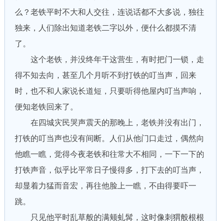
么？老铁平时不大和人交往，连说话都不大多说，独往
独来，人们除出知道老铁二字以外，便什么都摸不清
了。
这个老铁，并没终年干这营生，有时把门一锁，走
得不知去向，甚至几个月听不到打铁的叮当声，回来
时，也不和人家说长道短，只要听得他屋内叮当声响，
便知老铁回来了。
在四城灾民哭声震天的那晚上，老铁并没有出门，
打铁的叮当声也没有间断。人们从他门口走过，偶然向
他瞧一瞧，觉得今夜老铁和往常大不相同，一下一下的
打铁声音，似乎比平常日子慢得多，打下去的叮当声，
却显着力猛而音宏，再往他脸上一瞧，不由得要吓一
跳。
只见他平时乱草般的满颊虬髯，这时像刺猬般根根