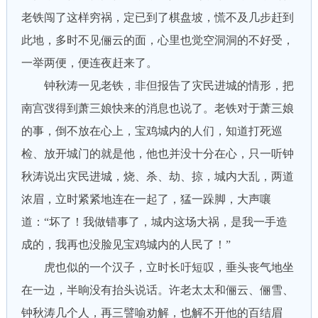
老铁闯了这样穷祸，定已到了棋盘坡，慌不及几步赶到
此地，多时不见俪云的面，心里也觉空洞洞的不好受，
一举两便，便连夜赶来了。
钟秋涛一见老铁，非但报告了灾民进城的情形，把
南宫弢得到萧三娘快来的消息也说了。老铁对于萧三娘
的事，倒不放在心上，宝鸡城内的人们，知道打死巡
检、放开城门的就是他，他也并没十分在心，只一听钟
秋涛说出灾民进城，烧、杀、劫、掠，城内大乱，两道
浓眉，立时紧紧地连在一起了，猛一跺脚，大声嚷
道：“坏了！我做错事了，城内这场大祸，是我一手造
成的，我再也没脸见宝鸡城内的人民了！”
虎也似的一个汉子，立时长吁短叹，垂头丧气地坐
在一边，半晌没有抬头说话。许老太太和俪云、俪雪、
钟秋涛几个人，再三譬喻劝解，也解不开他的百结眉