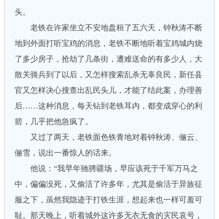
头。
老铁在许家坐立不安地盘桓了五六天，钟秋涛不断
地到外面打听宝鸡的消息，老铁不断地听着宝鸡城内烧
了多少房子，抢劫了几条街，遭难送命的有多少人，大
散关骑兵到了以后，又怎样搜索乱杀无辜良民，新任县
官又怎样决心搜查出乱民头儿，才能了结此案，办理善
后……这种消息，每天钻到老铁耳内，都变成穿心的利
箭，几乎把他急疯了。
又过了两天，老铁面色铁青地对着钟秋涛、俪云、
俪雪，说出一番惊人的话来。
他说：“我早年驰骋疆场，早应该死于千军万马之
中，偏偏没死，又偷活了许多年，尤其是偷活于异族征
服之下，虽然我隐迹于打铁生涯，想起来也一样可羞可
耻。那天晚上，听着城外这许多无衣无食的灾民哀号，