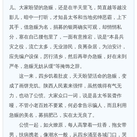
儿。大家盼望的急赈，还是在半天里飞，简直越等越没
影儿，暗中一打听，才知县太爷和当地劣绅恶霸，上下
其手，借急赈为名，捐募的银两确实可观，却悄悄私
分，塞在自己腰包里了，一面有意推宕，说是“本县兵
灾之役，流亡太多，无业游民，良莠杂居，为治安计，
应先编户设保，厉行清乡，然后再举办急赈，好在未到
严冬，急赈无妨从缓”等掩饰之辞。
这一来，四乡饥着肚皮，天天盼望活命的急赈，变
成了画饼充饥。陕西人民素来强悍，虽然饿得有气无
力，也动了公愤。大家众口一词，说是县太爷装聋作
哑，不管小老百姓不要紧，何必拿告示骗人，而且利用
急赈的美名，募捐肥己，实在太无良了。
公愤一起，如火燎原，每人高擎着一炷香，拖女带
男，扶病携老，像潮水一般，从四乡涌至各城门口，哭