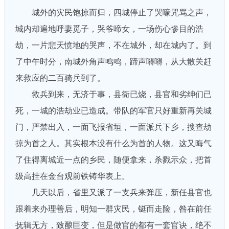
城外的灾民饱掠而归，四城停止了哭嚎咒骂之声，
城内却遍地呼妻觅子，哭爷啼女，一场伤心惨目的浩
劫，一片悲天愤地的哭声，不在城外，却在城内了。到
了中午时分，南城外角声鸣鸣，蹄声嘚嘚，从大散关赶
来救应的二百骑兵到了。
救兵到来，无济于事，县衙已烧，县官和劣绅们已
死，一城的浩劫业已造成。带队的军官只好重新再关城
门，严禁出入，一面飞报省垣，一面派兵下乡，搜查劫
掠为首之人。其实根本没有什么为首的人物。这又晦气
了住得离城近一点的乡民，随便拿来，杀戮示众，把首
级高挂在金台观前铁铸华表上。
几天以后，省里又派了一支兵来弹压，新任县官也
跟着来办理善后，明知一群灾民，铤而走险，咎在前任
抚辑无方，致酿巨变，但是做官的都有一套官诀，绝不