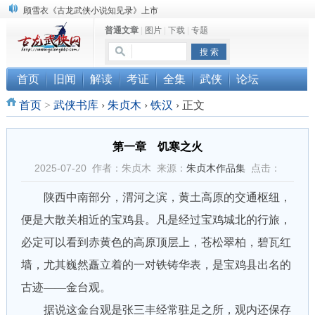
“武侠书库”查缺补漏活动圆满结束
普通文章
|
图片
|
下载
|
专题
《古龙小说原貌探究》修订版已上市
顾雪衣《古龙武侠小说知见录》上市
首页
旧闻
解读
考证
全集
武侠
论坛
首页
>
武侠书库
›
朱贞木
›
铁汉
›
正文
第一章 饥寒之火
2025-07-20 作者：朱贞木 来源：
朱贞木作品集
点击：
陕西中南部分，渭河之滨，黄土高原的交通枢纽，
便是大散关相近的宝鸡县。凡是经过宝鸡城北的行旅，
必定可以看到赤黄色的高原顶层上，苍松翠柏，碧瓦红
墙，尤其巍然矗立着的一对铁铸华表，是宝鸡县出名的
古迹——金台观。
据说这金台观是张三丰经常驻足之所，观内还保存