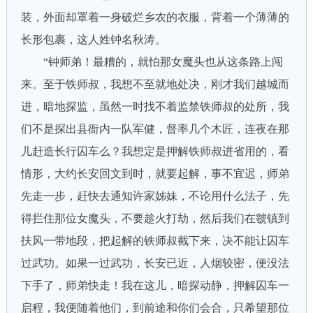
装，外面却罩着一身破烂乡农的衣服，背着一个薄薄的
长形包裹，这人姓钟名秋涛。
“钟师弟！最糟的，就怕那女魔头也从这条路上闯
来。至于铁师叔，我想不至就地处决，刚才我们越城而
进，暗地探监，虽然一时找不着监禁铁师叔的处所，我
们不是探出县衙内一队军健，督率几个木匠，连夜在那
儿赶造长行囚车么？我想定是押解铁师叔进省用的，看
情形，大约长安回文到时，就要起解，事不宜迟，师弟
先走一步，赶快去通知许家姊妹，不论用什么法子，先
得拦住那位女魔头，不要趁火打劫，然后我们在虢镇到
扶风一带地段，把起解的铁师叔截下来，决不能让囚车
过武功。如果一过武功，长安已近，人烟较密，便没法
下手了，师弟快走！我在这儿，暗探动静，押解囚车一
启程，我便随着他们，到前途和你们会合，只希望那位