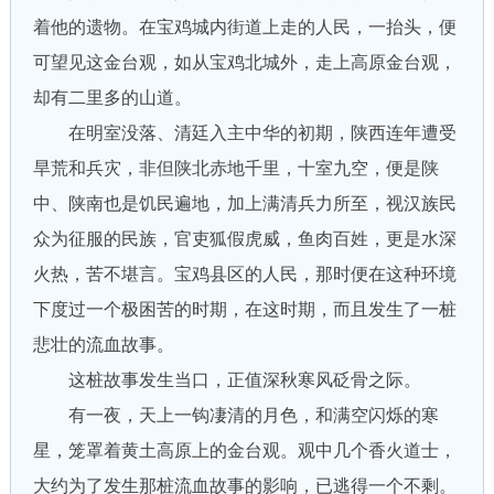
着他的遗物。在宝鸡城内街道上走的人民，一抬头，便
可望见这金台观，如从宝鸡北城外，走上高原金台观，
却有二里多的山道。
在明室没落、清廷入主中华的初期，陕西连年遭受
旱荒和兵灾，非但陕北赤地千里，十室九空，便是陕
中、陕南也是饥民遍地，加上满清兵力所至，视汉族民
众为征服的民族，官吏狐假虎威，鱼肉百姓，更是水深
火热，苦不堪言。宝鸡县区的人民，那时便在这种环境
下度过一个极困苦的时期，在这时期，而且发生了一桩
悲壮的流血故事。
这桩故事发生当口，正值深秋寒风砭骨之际。
有一夜，天上一钩凄清的月色，和满空闪烁的寒
星，笼罩着黄土高原上的金台观。观中几个香火道士，
大约为了发生那桩流血故事的影响，已逃得一个不剩。