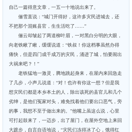
自己一篇得意文章，一五一十地说出来了。
俪雪直说：“城门开得好，这许多灾民进城去，还
不把那个混账县官，生生活吃了……”
俪云却皱起了两道柳叶眉，一对黑白分明的大眼，
向老铁瞅了瞅，缓缓说道：“铁叔！你这档事虽然办得
痛快，但是四门成千成万的灾民，涌进了城，怕要闹出
大祸来吧？！”
老铁猛地一激灵，腾地跳起身来，在屋内来回急走
了几步，小声儿说道：“对！也许有你这一想？但是我
想灾民们都是本乡本土的人，除出该死的县官儿和几个
劣绅，是他们冤家对头，难免找着他们要出口恶气，旁
的事，我想不至于做出来的。”他嘴上虽这么说，心里
可打起鼓来了，一迈步，出了屋门，在屋外空地上来回
大踱步，自言自语地说，“灾民们冻得冰了心，饿得红