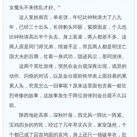
女魔头不来扰乱才好。”
这人复姓南宫，单名弢，年纪比钟秋涛大了八九
年，已经三十出头，长得豹头环眼，紫膛面皮，个儿也
比钟秋涛高出半个头去。身上装束，两人都差不多。这
两人原是同门师兄弟，情逾手足，而且两人都是明没亡
国大夫的后裔，仗着一身武功，隐迹风尘，形同游侠。
这两个英壮游侠，突然在金台观深夜出现，诡异的
动作、闪烁的对话，以及金台观前铁华表上面挂着的累
累人头，究竟怎么一回事呢？原来这里面包含着一桩壮
烈奇惨的故事，这故事发生于两位游侠到金台观不久以
前。
陕西地处高寒，深秋叶落，西北风一阵比一阵紧。
宝鸡四乡的穷民，经过了几年旱灾兵灾，家室荡然，个
个都已成了囚首鸠面的哀鸿，身上还只一领破单衣，肚