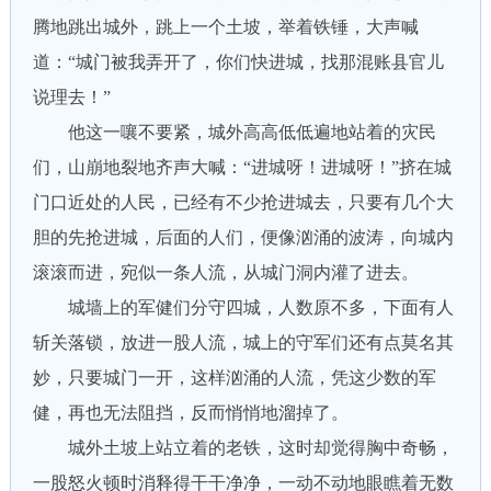
腾地跳出城外，跳上一个土坡，举着铁锤，大声喊
道：“城门被我弄开了，你们快进城，找那混账县官儿
说理去！”
他这一嚷不要紧，城外高高低低遍地站着的灾民
们，山崩地裂地齐声大喊：“进城呀！进城呀！”挤在城
门口近处的人民，已经有不少抢进城去，只要有几个大
胆的先抢进城，后面的人们，便像汹涌的波涛，向城内
滚滚而进，宛似一条人流，从城门洞内灌了进去。
城墙上的军健们分守四城，人数原不多，下面有人
斩关落锁，放进一股人流，城上的守军们还有点莫名其
妙，只要城门一开，这样汹涌的人流，凭这少数的军
健，再也无法阻挡，反而悄悄地溜掉了。
城外土坡上站立着的老铁，这时却觉得胸中奇畅，
一股怒火顿时消释得干干净净，一动不动地眼瞧着无数