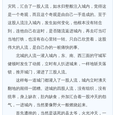
灾民，汇合了一股人流，如水归壑般注入城内，觉得这
是一个奇观，而且这个奇观是由自己一手造成的。至于
这股人流注入城内，发生如何变化，他根本没有转念
到，连他自己在这时，是否随流返进城内，再去叮当叮
当地打铁，也没有在心里转一转。只自己欣赏着，这股
伟大的人流，是自己办的一桩痛快的事。
北城的人流一灌入城内，东、南、西三面的守城军
健顿时发生了动摇，立时有人扒进城来，一样地斩关落
锁，推开城门，灌进了三股人流。
这样每一道城门都灌入了一股人流，城内立时沸天
翻地的闹得一团糟。进城的四股人流，没有组织，没有
统率，身上缺衣，肚内缺食，外加汇合着一股冲天的怨
气，一进城内，当然要像野火一般燃烧起来。
首先遭殃的，当然是该死的县太爷，火光冲天，一