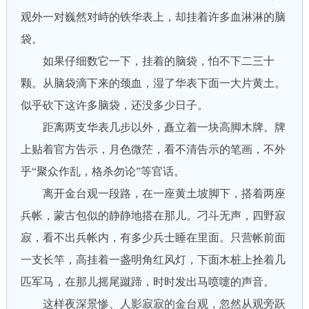
观外一对巍然对峙的铁华表上，却挂着许多血淋淋的脑
袋。
如果仔细数它一下，挂着的脑袋，怕不下二三十
颗。从脑袋滴下来的颈血，湿了华表下面一大片黄土。
似乎砍下这许多脑袋，还没多少日子。
距离两支华表几步以外，矗立着一块高脚木牌。牌
上贴着官方告示，月色微茫，看不清告示的笔画，不外
乎“聚众作乱，格杀勿论”等官话。
离开金台观一段路，在一座黄土坡脚下，搭着两座
兵帐，蒙古包似的静静地搭在那儿。刁斗无声，四野寂
寂，看不出兵帐内，有多少兵士睡在里面。只营帐前面
一支长竿，高挂着一盏明角红风灯，下面木桩上拴着几
匹军马，在那儿摇尾蹴蹄，时时发出马喷嚏的声音。
这样夜深景惨、人影寂寂的金台观，忽然从观旁跃