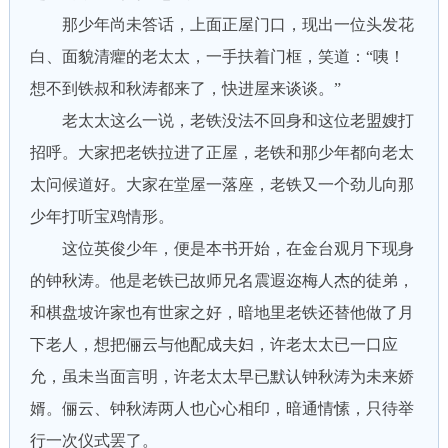
那少年尚未答话，上面正屋门口，现出一位头发花
白、面貌清癯的老太太，一手扶着门框，笑道：“咦！
想不到铁叔和秋涛都来了，快进屋来谈谈。”
老太太这么一说，老铁没法不回身和这位老盟嫂打
招呼。大家把老铁拉进了正屋，老铁和那少年都向老太
太问候道好。大家在堂屋一落座，老铁又一个劲儿向那
少年打听宝鸡情形。
这位英俊少年，便是本书开始，在金台观月下现身
的钟秋涛。他是老铁已故师兄名震遐迩梅人杰的徒弟，
和棋盘坡许家也有世家之好，暗地里老铁还替他做了月
下老人，想把俪云与他配成夫妇，许老太太已一口应
允，虽未当面言明，许老太太早已默认钟秋涛为未来娇
婿。俪云、钟秋涛两人也心心相印，暗通情愫，只待举
行一次仪式罢了。