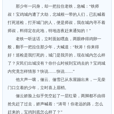
那少年一闪身，却一把拉住老铁，急喊：“铁师
叔！宝鸡城内遭了大劫，北城根一带的人们，已乱喊着
打死巡检，打开城门的人，便是师叔，我在城内寻不着
师叔，料得定在此地，特地连夜赶来通知的！”
老铁一听这话，立时面如嘿血，两眼睁得鸡卵一
般，翻手一把拉住那少年，大喊道：“秋涛！你来得
好！巡检是我打死的，城门是我开的，现在城内怎么样
了？灾民们出城没有？你什么时候到宝鸡去的？宝鸡城
内究竟怎样情形？快说……快说……”
他大声一嚷，俪云、俪雪已从东屋蹦出来，一见柴
门口立着的少年，立时喜上眉梢。
俪云娇脸上似乎凭空起了一层红晕，两脚都不由得
抢先赶了过去，娇声喊着：“涛哥！你老远的路，怎么
赶来的，宝鸡到底怎么样了？”