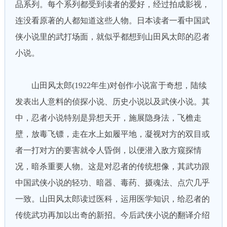
品系列。每个系列都受到读者的爱好，经过拍成影视，
连没看原著的人都知道这些人物。日本读者一看中国武
侠小说里的武打场面，就似乎都想到山田风太郎的忍者
小说。
山田风太郎(1922年生)对创作小说富于奇想，陆续
发表出人意料的侦探小说、历史小说以及武侠小说。其
中，忍者小说特别是异想天开，施展隐身法，飞檐走
壁，放毒飞镖，走在水上如履平地，凝视对方的双目或
者一打对方的要害就令人昏倒，以便潜入敌方窥探情
况，暗杀重要人物。这是对忍者的传统想像，其武功跟
中国武侠小说的轻功、暗器、毒药、摄魂法、点穴几乎
一致。山田风太郎读过医科，运用医学知识，给忍者的
传统武功再加以出奇的新招。今后武侠小说的翻译介绍