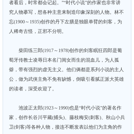
者看后，时常都会记起。”“时代小说”的作家也非常讲
究人物摹写，想各种主意来制造印象深刻的人物。林不
忘(1900～1935)创作的丹下左膳是独眼单臂的剑客，为
人稀奇古怪，正邪不分明。
柴田练三郎(1917～1978)创作的剑客眠狂四郎是葡
萄牙传教士凌辱日本名门闺女而生的混血儿，为人孤
僻，带有强烈的虚无主义。他们俩都是系列小说的主人
公，做为武侠主角不免有缺憾，倒吸引看腻正派大英雄
的读者，深受欢迎了。
池波正太郎(1923～1990)也是“时代小说”的著名作
家，创作长谷川平藏(捕头)、藤枝梅安(刺客)、秋山小兵
卫(剑客)等各种人物，接连不断发表以他们为主角的作