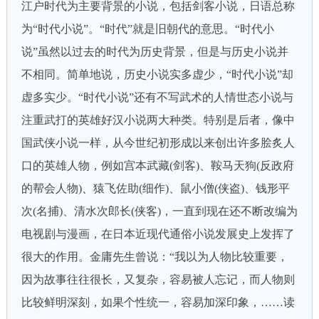
江户时代为主要背景的小说，包括剑客小说，日语总称
为“时代小说”。“时代”就是旧朝代的意思。“时代小
说”虽然以过去的时代为历史背景，但是与历史小说并
不相同。简单地说，历史小说实多虚少，“时代小说”却
虚多实少。“时代小说”还有不写武术的人情世态小说与
注重武打的英雄好汉小说两大种类。特别是后者，像中
国武侠小说一样，从今世纪初形成以来创出许多脍炙人
口的英雄人物，例如宫本武藏(剑客)、鞍马天狗(反政府
的帮会人物)、猿飞佐助(细作)、鼠小僧(侠盗)、钱形平
次(名捕)、清水次郎长(侠客)，一直到现在还不断改编为
电视剧与漫画，在日本近现代通俗小说发展史上发挥了
很大的作用。金庸先生曾说：“我以为人物比较重要，
因为故事往往很长，又复杂，容易被人忘记，而人物则
比较鲜明深刻，如果个性统一，容易加深印象，……读