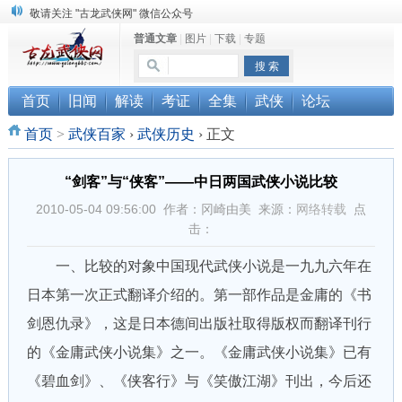
敬请关注 "古龙武侠网" 微信公众号
普通文章
|
图片
|
下载
|
专题
《古龙小说原貌探究》修订版已上市
顾雪衣《古龙武侠小说知见录》上市
首页
旧闻
解读
考证
全集
武侠
论坛
首页
>
武侠百家
›
武侠历史
›
正文
“剑客”与“侠客”——中日两国武侠小说比较
2010-05-04 09:56:00 作者：冈崎由美 来源：
网络转载
点
击：
一、比较的对象中国现代武侠小说是一九九六年在
日本第一次正式翻译介绍的。第一部作品是金庸的《书
剑恩仇录》，这是日本德间出版社取得版权而翻译刊行
的《金庸武侠小说集》之一。《金庸武侠小说集》已有
《碧血剑》、《侠客行》与《笑傲江湖》刊出，今后还