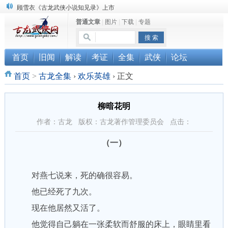
顾雪衣《古龙武侠小说知见录》上市
普通文章
|
图片
|
下载
|
专题
“武侠书库”查缺补漏活动圆满结束
《古龙小说原貌探究》修订版已上市
首页
旧闻
解读
考证
全集
武侠
论坛
首页
>
古龙全集
›
欢乐英雄
›
正文
柳暗花明
作者：古龙 版权：古龙著作管理委员会 点击：
（一）
对燕七说来，死的确很容易。
他已经死了九次。
现在他居然又活了。
他觉得自己躺在一张柔软而舒服的床上，眼睛里看