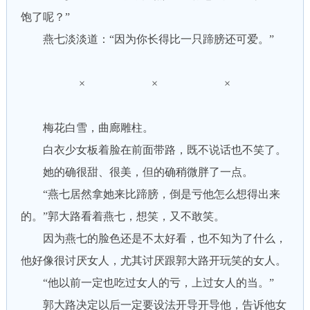
饱了呢？”
燕七淡淡道：“因为你长得比一只蹄膀还可爱。”
× × ×
梅花白雪，曲廊雕柱。
白衣少女板着脸在前面带路，既不说话也不笑了。
她的确很甜、很美，但的确稍微胖了一点。
“燕七居然拿她来比蹄膀，倒是亏他怎么想得出来
的。”郭大路看着燕七，想笑，又不敢笑。
因为燕七的脸色还是不太好看，也不知为了什么，
他好像很讨厌女人，尤其讨厌跟郭大路开玩笑的女人。
“他以前一定也吃过女人的亏，上过女人的当。”
郭大路决定以后一定要设法开导开导他，告诉他女