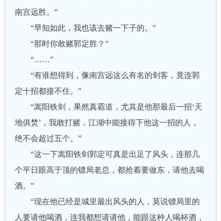
南宫远胜。”
“早知如此，我也该去赌一下子的。”
“那时你敢赌郭定胜？”
“……”
“有谁想得到，像南宫远这么有名的剑客，竟连郭
定十招都接不住。”
“嵩阳铁剑，果然真霸道，尤其是他那最后一招‘天
地俱焚’，我敢打赌，江湖中能接得下他这一招的人，
绝不会超过五个。”
“这一下嵩阳铁剑郭定可真是出足了风头，连那几
个平日眼高于顶的镖局老总，都抢着要做东，请他去喝
酒。”
“现在他已经是城里最出风头的人，莫说镖局里的
人要请他喝酒，连我都想请请他，能跟这种人喝杯酒，