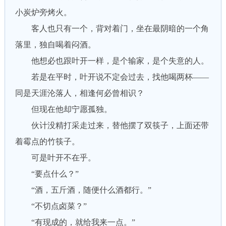
小炭炉旁烤火。
客人也只有一个，背对着门，坐在最阴暗的一个角
落里，独自喝着闷酒。
他想必也跟叶开一样，是个输家，是个失意的人。
若是在平时，叶开说不定会过去，找他喝两杯——
同是天涯沦落人，相逢何必曾相识？
但现在他却宁愿孤独。
伙计没精打采走过来，替他摆了双筷子，上面还带
着霉点的竹筷子。
可是叶开不在乎。
“要点什么？”
“酒，五斤酒，随便什么酒都行。”
“不切点卤菜？”
“有现成的，就给我来一点。”