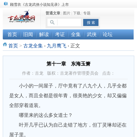
顾雪衣《古龙武侠小说知见录》上市
普通文章
|
图片
|
下载
|
专题
“武侠书库”查缺补漏活动圆满结束
《古龙小说原貌探究》修订版已上市
首页
旧闻
解读
考证
全集
武侠
论坛
首页
>
古龙全集
›
九月鹰飞
›
正文
第十一章 东海玉箫
作者：古龙 版权：古龙著作管理委员会 点击：
小小的一间屋子，厅中竟有了八九个人，几乎全都
是女人，而且全都是很年青，很美艳的少女，却又偏偏
全部穿着道装。
哪里来的这么多女道士？
叶开几乎已认为自己走错了地方，但丁灵琳却还在
屋子里。