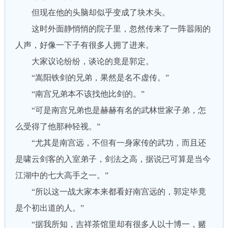
但现在他的头脑却似乎变成了块木头。
这时外面静悄悄的院子里，忽然传来了一阵嚣闹的
人声，好像一下子有很多人拥了进来。
大家议论纷纷，谈论的竟是郭定。
“嵩阳铁剑的兄弟，果然是名不虚传。”
“南宫兄弟本不该找他比剑的。”
“可是南宫兄弟也是赫赫有名的武林世家子弟，怎
么受得了他那种轻视。”
“尤其是南宫远，不但有一身家传的武功，而且还
是啸云剑客的入室弟子，剑法之高，据说已可算是当今
江湖中的七大高手之一。”
“所以这一战大家本来都看好南宫远的，郭定毕竟
是个初出道的人。”
“据我所知，吉祥茶馆里却有很多人以十博一，赌