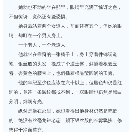
她动也不动的坐在那里，眼睛里充满了惊讶之色，
不但惊讶，竟然还有些恐惧。
她身后站着两个女道人，前面还有五个，但她的眼
睛，却盯在一个男人身上。
一个老人，一个老道人。
他就坐在靠窗的一张椅子上，身上穿着件锦绸道
袍，银丝般的头发，挽成了个道士髻，斜插着根碧玉
簪，杏黄色的腰带上，也斜插着根晶莹圆润的玉箫。
他的年纪至少也应该在六十以上，但脸色却仍是红
润的，竟连一条皱纹都找不到，一双眼睛也仍然是黑白
分明，炯炯有光。
纵然是坐在那里，她也看得出他身材仍然是笔挺
的，绝没有丝毫龙钟老态，颏下银丝般的长髯飘拂，修
饰得干净而整齐。