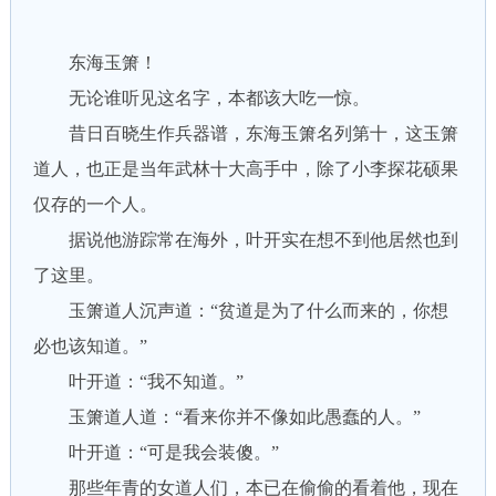
东海玉箫！
无论谁听见这名字，本都该大吃一惊。
昔日百晓生作兵器谱，东海玉箫名列第十，这玉箫
道人，也正是当年武林十大高手中，除了小李探花硕果
仅存的一个人。
据说他游踪常在海外，叶开实在想不到他居然也到
了这里。
玉箫道人沉声道：“贫道是为了什么而来的，你想
必也该知道。”
叶开道：“我不知道。”
玉箫道人道：“看来你并不像如此愚蠢的人。”
叶开道：“可是我会装傻。”
那些年青的女道人们，本已在偷偷的看着他，现在