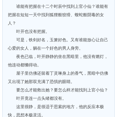
谁能有把握在十二个时辰中找到上官小仙？谁能有
把握在短短一天中找到狐狸般狡猾、蝮蛇般阴毒的女
人？
叶开也没有把握。
可是，铁剑好名，玉箫好色。又有谁能放心让自己
心爱的女人，躺在一个好色的男人身旁。
夜色已临，叶开静静的坐在黑暗里，他没有燃灯，
他连动都懒得动。
屋子里仿佛还留着丁灵琳身上的香气，黑暗中仿佛
又出现了她那双充满了恐惧的眼睛。
要怎么才能救出她？要怎么样才能找到上官小仙？
叶开竟连一点头绪都没有。
这里很静，是很适于思索的地方，他的反应本极
快，思想本极灵活。