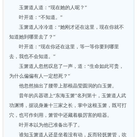
玉箫道人道：“现在她的人呢？”
叶开道：“不知道。”
玉箫道人冷冷道：“她刚才还在这里，现在你就不
知道她到哪里去了？”
叶开道：“现在你还在这里，等一等你要到哪里
去，我也不会知道。”
玉箫道人忽然叹息了一声，道：“生命如此可贵，
为什么偏偏有人一定想死？”
他忽然抽出了腰带上那根晶莹圆润的白玉箫。
昔年的兵器谱上“东海玉箫”名列第十，玉箫道人武
功渊博，据说身兼十三家之长，掌中这根玉箫，既可打
穴，也可作剑用，箫管中还藏着极厉害的暗器。
叶开本以为他已准备出手了。
谁知玉箫道人还是坐着没有动，反而轻抚箫管，吹