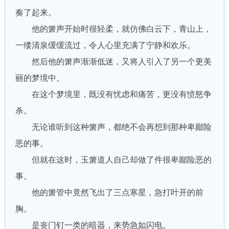
奏了起来。
他的箫声开始时很轻柔，就仿佛白云下，青山上，
一缕清泉缓缓流过，令人心里充满了宁静和欢乐。
然后他的箫声渐渐低迷，又将人引入了另一个更美
丽的梦境中。
在这个梦境里，既没有忧虑和痛苦，更没有愤怒争
杀。
无论谁听到这种箫声，都绝不会再想到那种卑鄙险
恶的事。
但就在这时，玉箫道人自己却做了件很卑鄙险恶的
事。
他的箫管中竟然飞出了三点寒星，急打叶开的前
胸。
是丧门钉一类的暗器，来势急如闪电。