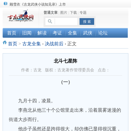
顾雪衣《古龙武侠小说知见录》上市
普通文章
|
图片
|
下载
|
专题
“武侠书库”查缺补漏活动圆满结束
《古龙小说原貌探究》修订版已上市
首页
旧闻
解读
考证
全集
武侠
论坛
首页
>
古龙全集
›
决战前后
›
正文
北斗七星阵
作者：古龙 版权：古龙著作管理委员会 点击：
（一）
九月十四，凌晨。
李燕北从他三十个公馆里走出来，沿着晨雾迷漫的
街道大步而行。
他步子虽然还是跨得很大，却仿佛已显得很沉重，