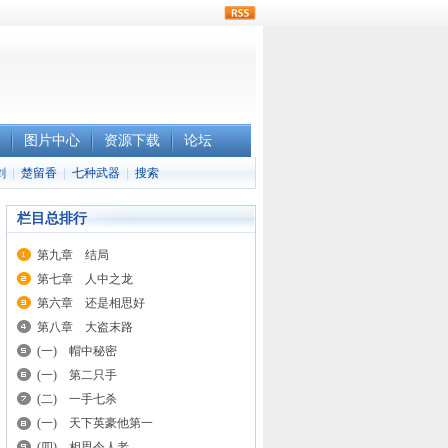
rss
图片中心
资源下载
论坛
剑
|
楚留香
|
七种武器
|
搜索
栏目总排行
第九章 结局
第七章 人中之龙
第六章 还是相思好
第八章 大盗末路
(一) 帽中秘密
(一) 第二只手
(二) 一手七杀
(一) 天下英豪他第一
(四) 相思令人老