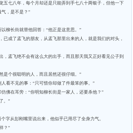
五七八年，每个月却还是只能弄到手七八十两银子，但他一下
气，是不是？”
柳长街就替他回答：“他正是这意思。”
已成了孟飞的朋友，从孟飞那里出来的人，就是我们的对头，
，孟飞绝不会有这么大的出手，而且那天我又正好看见公子到
是个很聪明的人，而且居然还很仔细。”
看不见的事：“只可惜你却做了件最笨的事。”
佛在耳旁：“你明知柳长街是一家人，还要杀他？”
了。”
个字从彭刚嘴里说出来，他似乎已用尽了全身力气。
样？”