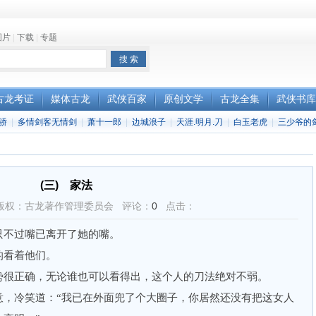
图片
|
下载
|
专题
古龙考证
媒体古龙
武侠百家
原创文学
古龙全集
武侠书库
骄
|
多情剑客无情剑
|
萧十一郎
|
边城浪子
|
天涯.明月.刀
|
白玉老虎
|
三少爷的
(三) 家法
版权：古龙著作管理委员会 评论：
0
点击：
不过嘴已离开了她的嘴。
看着他们。
很正确，无论谁也可以看得出，这个人的刀法绝对不弱。
冷笑道：“我已在外面兜了个大圈子，你居然还没有把这女人