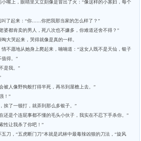
嘴上，眼睛里又立刻像是冒出了火：“像这样的小寡妇，每个
叫了起来：“你……你把我那当家的怎么样了？”
婆都肯卖的男人，死八次也不嫌多，你难道还舍不得？”
啕大哭起来，哭得就像是真的一样。
不愿地从她身上爬起来，喃喃道：“这女人既不是天仙，银子
值得。”
不是我。”
”
被人像野狗般打得半死，再吊到屋檐上去。”
强！”
挨了一顿打，就弄到那么多银子。”
还是个连屁事都不懂的毛头小伙子，我实在不忍下手杀你。”
性让我杀了你吧！”
刀，“五虎断门刀”本就是武林中最毒辣凶狠的刀法，“旋风