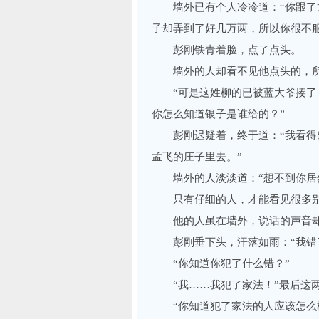
墙外已有个人冷冷道：“你跟了龙
子却弄到了好几万两，所以你很不服
彭刚铁青着脸，点了点头。
墙外的人却看不见他点头的，所以
“可是这姓柳的已被蓝大爷揍了，
你怎么知道银子是谁给的？”
彭刚迟疑着，终于道：“我看得出
孟飞的庄子里去。”
墙外的人淡淡道：“想不到你居然
只有仔细的人，才能看见很多别人
他的人虽在墙外，说话的声音却仿
彭刚垂下头，汗落如雨：“我错
“你知道你犯了什么错？”
“我……我犯了家法！”最后这两
“你知道犯了家法的人应该怎么