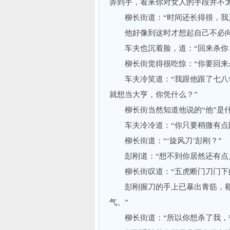
弄到手，看来你对女人的手段并不太
柳长街道：“时间还长得很，我又
他好像到这时才想起自己不必向别
车夫也沉着脸，道：“回来杀你
柳长街觉得很吃惊：“你要回来杀
车夫冷笑道：“我跟他跟了七八年
就想当大亨，你凭什么？”
柳长街当然知道他说的“他”是什
车夫冷冷道：“你只要稍微有点眼
柳长街道：“‘旋风刀’彭刚？”
彭刚道：“想不到你居然还有点见
柳长街叹道：“五虎断门刀门下的
彭刚握刀的手上已暴出青筋，额上
气。”
柳长街道：“所以你想杀了我，带