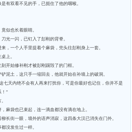
是有双看不见的手，已扼住了他的咽喉。
竟似也长着眼睛。
刀光一闪，已钉入了彭刚的背脊。
来，一个人手里提着个麻袋，兜头往彭刚身上一套。
桌上。
刻开始修补刚才被彭刚踢毁了的门框。
铲泥土，这只手一缩回去，他就开始在补墙上的破洞。
七天内绝不会有人再来打扰你，可是你最好也记住，你并不是
！”
方。
，麻袋也已束起，连一滴血都没有滴在地上。
柳长街一眼，墙外的语声消寂，这四条大汉已消失在门外。
都没发生过一样。