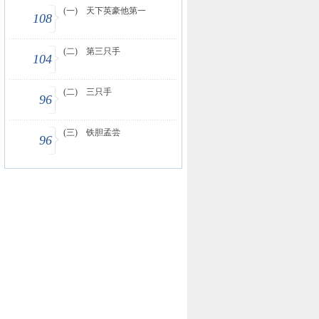
(一) 天下英豪他第一
108
(二) 第三只手
104
(二) 三只手
96
(三) 铁胆孟尝
96