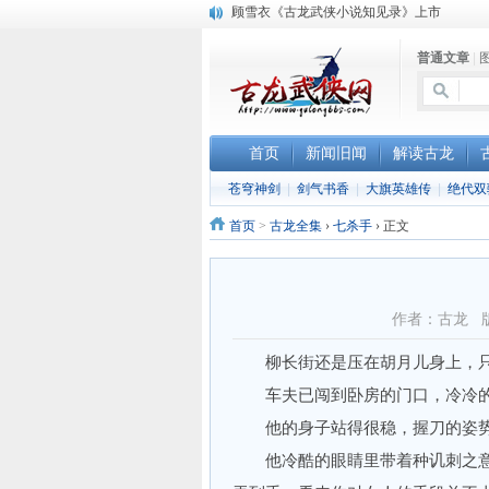
顾雪衣《古龙武侠小说知见录》上市
“武侠书库”查缺补漏活动圆满结束
普通文章
|
《古龙小说原貌探究》修订版已上市
首页
新闻旧闻
解读古龙
苍穹神剑
|
剑气书香
|
大旗英雄传
|
绝代双
首页
>
古龙全集
›
七杀手
›
正文
作者：古龙 
柳长街还是压在胡月儿身上，只
车夫已闯到卧房的门口，冷冷的
他的身子站得很稳，握刀的姿势
他冷酷的眼睛里带着种讥刺之意，