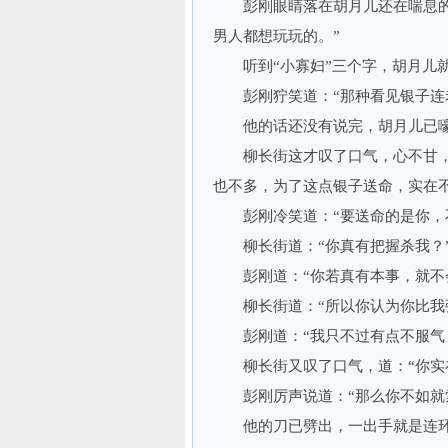
彭刚眼睛落在胡月儿还在喘息的小
男人都想玩玩的。”
听到“小寡妇”三个字，胡月儿就
彭刚狞笑道：“那种看见银子连老
他的话还没有说完，胡月儿已嚎
柳长街这才叹了口气，心不甘，情
也不多，为了这点银子送命，实在不
彭刚冷笑道：“要送命的是你，
柳长街道：“你真有把握杀我？
彭刚道：“你若真有本事，就不会
柳长街道：“所以你认为你比我
彭刚道：“我只不过有点不服气，
柳长街又叹了口气，道：“你实在
彭刚厉声说道：“那么你不如就索
他的刀已劈出，一出手就是连环五