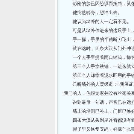
彭刚的脸已因恐惧而扭曲，就像
他突然转身，想冲出去。
他认为墙外的人一定看不见。
可是从墙外伸进来的这只手上，
手一挥，手里的半截断刀飞出，
就在这时，四条大汉从门外冲进
一个人手里提着两口银箱，掷在
第三个人手拿铁锤，一进来就立
第四个人却拿着泥水匠用的手铲
只听墙外的人缓缓道：“我保证这
我们的人，你跟龙家并没有丝毫关系
说到最后一句话，声音已在远
墙上的墙洞已补上，门框已修好
四条大汉从头到尾连看都没有看
屋子里又恢复安静，好像什么事