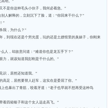
高明。”
不是你这种毛头小伙子，我何必着急。”
人解释的，立刻沉下了脸，道：“你回来干什么？”
！”
我，为什么？”
，到现在还是个穷光蛋，玩的还是土嫖馆里的臭婊子，你刚来
么人，却故意问道：“难道你也是龙五手下？”
力，就该知道我彭刚是干什么的。”
识，居然还知道我。”
高足，居然要替人赶车，这实在是委屈了你。”
也暴出了青筋，咬着牙道：“老子也早就不想再受这种鸟
着四箱银子和这个女人远走高飞。”