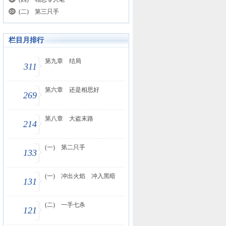
(二) 第三只手
栏目月排行
第九章 结局
311
第六章 还是相思好
269
第八章 大盗末路
214
(一) 第二只手
133
(一) 冲出火焰 冲入黑暗
131
(二) 一手七杀
121