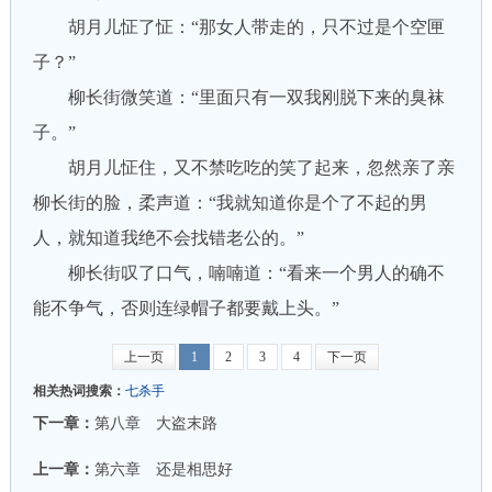
胡月儿怔了怔：“那女人带走的，只不过是个空匣
子？”
柳长街微笑道：“里面只有一双我刚脱下来的臭袜
子。”
胡月儿怔住，又不禁吃吃的笑了起来，忽然亲了亲
柳长街的脸，柔声道：“我就知道你是个了不起的男
人，就知道我绝不会找错老公的。”
柳长街叹了口气，喃喃道：“看来一个男人的确不
能不争气，否则连绿帽子都要戴上头。”
上一页
1
2
3
4
下一页
相关热词搜索：
七杀手
下一章：
第八章 大盗末路
上一章：
第六章 还是相思好