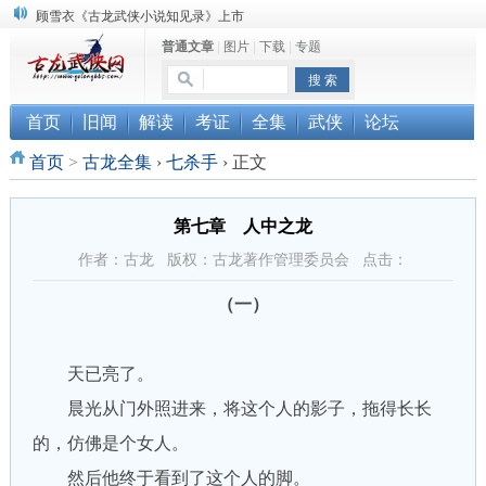
顾雪衣《古龙武侠小说知见录》上市
普通文章
|
图片
|
下载
|
专题
“武侠书库”查缺补漏活动圆满结束
《古龙小说原貌探究》修订版已上市
首页
旧闻
解读
考证
全集
武侠
论坛
首页
>
古龙全集
›
七杀手
›
正文
第七章 人中之龙
作者：古龙 版权：古龙著作管理委员会 点击：
（一）
天已亮了。
晨光从门外照进来，将这个人的影子，拖得长长
的，仿佛是个女人。
然后他终于看到了这个人的脚。