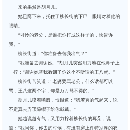
来的果然是胡月儿。
她已蹲下来，托住了柳长街的下巴，眼睛对着他的
眼睛。
“可怜的老公，是谁把你打成这样子的，快告诉
我。”
柳长街道：“你准备去替我出气？”
“我准备去谢谢她。”胡月儿突然用力地在他鼻子上
一拧：“谢谢她替我教训了你这个不听话的王八蛋。”
柳长街苦笑道：“老婆要骂老公，什么话都可以
骂，王八这两个字，却是万万骂不得的。”
胡月儿咬着嘴唇，恨恨道：“我若真的气起来，说
不定真去弄顶绿帽子给你戴戴。”
她越说越有气，又用力拧着柳长街的耳朵，说
道：“我问你，你去的时候，有没有穿上件特别厚的衣