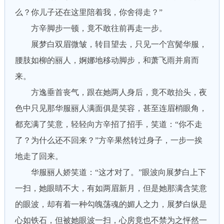
么？你儿子还在这里陪着我，你舍得走？”
方辛脚步一顿，竟不敢往前再走一步。
展梦白双眉微皱，转目望去，只见一个宫鬓华服，
腰肢如柳的丽人，婀娜地移动脚步，和萧飞雨并肩而
来。
方逸垂首丧气，跟在她两人身后，竟不敢抬头，夜
色中只见那华服丽人满面俱是笑容，甚至连眉梢眼角，
都充满了笑意，轻轻向方辛招了招手，笑道：“你不走
了？为什么还不回来？”方辛果然转过身子，一步一挨
地走了回来。
华服丽人娇笑道：“这才对了。”眼波向展梦白上下
一扫，她眼睛不大，有如两眉新月，但是她那满含笑意
的眼波，却有着一种勾魄荡魂的媚人之力，展梦白纵是
心如铁石，但被她眼波一扫，心房竟也不禁为之怦然一