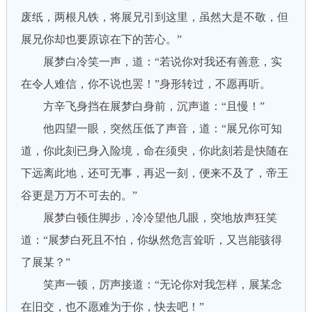
废纸，两根凡铁，将展兄引到这里，虽然大是不敬，但
展兄你却也要原谅在下的苦心。”
展梦白冷笑一声，道：“若说你对我还有善意，实
在令人难信，你不说也罢！”身形转过，不愿再听。
方辛飞身挡在展梦白身前，沉声道：“且慢！”
他四望一眼，突然压低了声音，道：“展兄你可知
道，你此刻已身入险境，命在须臾，你此刻若是快随在
下远离此地，还可无事，再迟一刻，便来不及了，帝王
谷更是万万不可去的。”
展梦白顿住脚步，冷冷望他几眼，突地放声狂笑
道：“展梦白死且不怕，你纵然危言耸听，又岂能骇得
了展某？”
笑声一顿，厉声接道：“无论你对我怎样，展某念
在旧交，也不愿难为于你，快去吧！”