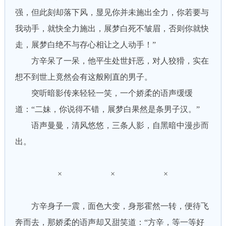
强，但此刻却落下风，显见你并未施出全力，你若要与
我动手，就快全力施出，展梦白死不皱眉，否则你就快
走，展梦白绝不与存心相让之人动手！”
方辛呆了一呆，他平生处世奸恶，对人狡猾，实在
想不到世上竟然会有这般刚直的男子。
突听暗影传来轻轻一笑，一个娇柔的语声缓缓
道：“二妹，你说得不错，展梦白果然是条男子汉。”
语声曼曼，清风悠悠，三条人影，自黑暗中漫步而
出。
× × ×
方辛身子一震，面色大变，身形霍然一转，便待飞
奔而去，那娇柔的语声却又甜笑道：“方辛，等一等好