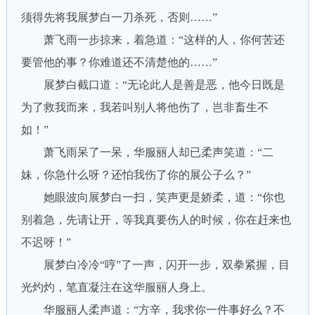
须得先将我展梦白一刀杀死，否则……”
萧飞雨一步掠来，着急道：“这样的人，你何苦还
要管他的事？你难道还不清楚他的……”
展梦白截口道：“无论此人是善是恶，他今日既是
为了救我而来，我若叫别人将他伤了，岂非畜生不
如！”
萧飞雨呆了一呆，华服丽人却已柔声笑道：“二
妹，你急什么呀？还怕我伤了你的展公子么？”
她眼波向展梦白一扫，笑声更是娇柔，道：“你也
别着急，先请让开，等我真要伤人的时候，你在赶来也
不迟呀！”
展梦白冷冷“哼”了一声，闪开一步，双拳紧握，目
光灼灼，笔直凝注在这华服丽人身上。
华服丽人柔声道：“方辛，我求你一件事好么？不