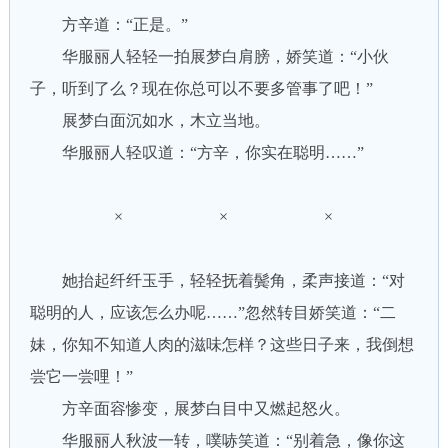
方辛道：“正是。”
华服丽人轻轻一拍展梦白肩膀，娇笑道：“小伙
子，听到了么？现在你总可以不要多管事了吧！”
展梦白面沉如水，木立当地。
华服丽人轻叹道：“方辛，你实在聪明……”
× × ×
她抬起纤纤玉手，轻轻抚着鬓角，柔声接道：“对
聪明的人，应该怎么办呢……”忽然转目娇笑道：“二
妹，你知不知道人肉的滋味怎样？这些日子来，我倒想
尝它一尝哩！”
方辛面容惨变，展梦白目中又燃起怒火。
华服丽人秋波一转，噗哧笑道：“别着急，像你这