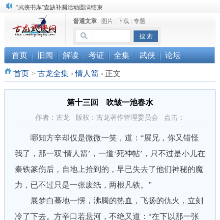
“武侠书库”查缺补漏活动圆满结束
普通文章
|
图片
|
下载
|
专题
《古龙小说原貌探究》修订版已上市
顾雪衣《古龙武侠小说知见录》上市
首页
旧闻
解读
考证
全集
武侠
论坛
首页
>
古龙全集
›
情人箭
›
正文
第十三回 吹皱一池春水
作者：古龙 版权：古龙著作管理委员会 点击：
哪知方辛却仅是微微一笑，道：“展兄，你又错怪
我了，那一双‘情人箭’，一道‘死神帖’，只不过是小儿在
秦铁篆伤后，自地上拾到的，早已失去了他们神秘的魔
力，已不过只是一张废纸，两根凡铁。”
展梦白蓦地一愣，沸腾的热血，飞扬的仇火，立刻
冷了下去。方辛口若悬河，不绝又道：“在下以那一张