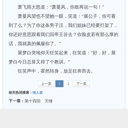
萧飞雨大怒道：“萧曼风，你敢再说一句！”
萧曼风望也不望她一眼，笑道：“展公子，你可看
到了么？为了你这条男子汉，我们姐妹已经要打架了，
你还好意思跟着我们回帝王谷去？你脸皮若有那么厚的
话，我就真的佩服你了。”
展梦白突地仰天狂笑起来，狂笑道：“好，好，展
梦白今日总算又得了个教训。”
狂笑声中，霍然转身，放足狂奔而去。
上一页
1
2
下一页
相关热词搜索：
情人箭
下一章：
第十四回 天锤
上一章：
第十二回 啸雨挥风
延伸阅读：