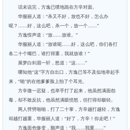
话未说完，方逸已噗地跪在方辛对面。
华服丽人道：“杀又不好，放也不好，怎么办
呢？……好，这么吧，杀一个，放一个……”
方逸惶声道：“放……放谁。”
华服丽人道：“放谁呢……好，这么吧，你们各打
各二十个嘴巴，谁打得重，我就放谁！”
展梦白剑眉一轩，怒道：“这……”
哪知他“这”字方自出口，方逸已等不及似地举起手
来，“啪”的在他爹爹脸上拍了个耳光。
方辛微一迟疑，也举手打了起来，他虽然满面怨
毒，却不敢反抗，他虽然满眼愤怒，但打得却极轻。
两人劈劈啪啪，打了二十掌，方辛越打越轻，方逸
却越打越重，华服丽人道：“好了，方辛！你走吧！”
方逸面色惨变，颤声道：“我……我重……”