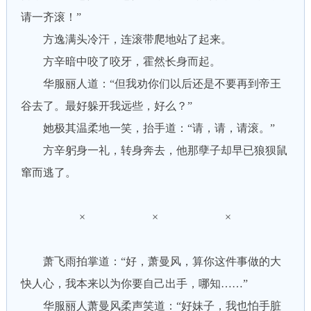
请一齐滚！”
方逸满头冷汗，连滚带爬地站了起来。
方辛暗中咬了咬牙，霍然长身而起。
华服丽人道：“但我劝你们以后还是不要再到帝王
谷去了。最好躲开我远些，好么？”
她极其温柔地一笑，抬手道：“请，请，请滚。”
方辛躬身一礼，转身奔去，他那孽子却早已狼狈鼠
窜而逃了。
× × ×
萧飞雨拍掌道：“好，萧曼风，算你这件事做的大
快人心，我本来以为你要自己出手，哪知……”
华服丽人萧曼风柔声笑道：“好妹子，我也怕手脏