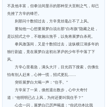
不及他丰富，但拳法间显示的那种至大至刚之气，却已
先挫了方辛的锋芒。
刹那问十数招过去，方辛竟丝毫占不了上风。
要知他一心想要展梦白说出那“白布旗”隐藏之处，
是以招式之中，不敢施出煞手，以免将展梦白杀死。
拳风激荡间，又是十数招过去，这纵横江湖多年的
独行剧盗，竟在展梦白这初出茅庐的少年手中落了下
风。
方辛心里着急，满头大汗，目光四下搜索，仿佛生
怕有别人赶来，心神一慌，招式更乱……
突听展梦白大喝一声：“住手。”
方辛呆了一呆，倏然退出数步，心中大奇忖
道：“他明明已占上风，为何还要叫我住手？”
心念一闪，展梦白已厉声喝道：“你武功本比我