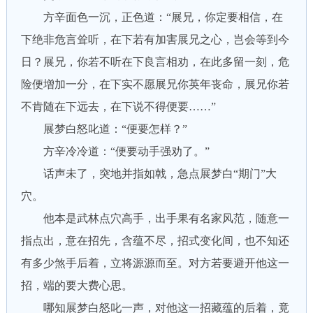
方辛面色一沉，正色道：“展兄，你定要相信，在
下绝非危言耸听，在下若有加害展兄之心，岂会等到今
日？展兄，你若不听在下良言相劝，在此多留一刻，危
险便增加一分，在下实不愿展兄你英年丧命，展兄你若
不肯随在下远去，在下说不得便要……”
展梦白怒叱道：“便要怎样？”
方辛冷冷道：“便要动手强劝了。”
话声未了，突地并指如戟，急点展梦白“期门”大
穴。
他本是武林点穴高手，出手果有名家风范，随意一
指点出，意在招先，含蕴不尽，招式变化间，也不知还
有多少煞手后着，立将源源而至。对方若要避开他这一
招，端的要大费心思。
哪知展梦白怒叱一声，对他这一招藏蕴的后着，竟