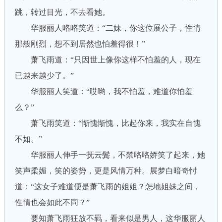
跳，转过目光，不去看她。
华服丽人咯咯笑道：“二妹，你这位展公子，性情
那般刚烈，想不到居然也怕羞得很！”
萧飞雨道：“只因世上像你这样不怕羞的人，现在
已越来越少了。”
华服丽人笑道：“哎哟，我不怕羞，难道你怕羞
么？”
萧飞雨笑道：“惭愧惭愧，比起你来，我实在自愧
不如。”
华服丽人伸手一抚云鬓，不禁咯咯娇笑了起来，她
笑声柔媚，笑的姿势，更是风情万种。展梦白暗奇忖
道：“这女子难道便是萧飞雨的姐姐？怎地姐妹之间，
性情也会如此不同？”
要知萧飞雨狂放不羁，看来似是男人，这华服丽人