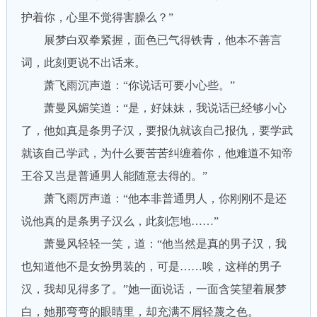
护着你，心里不觉得害臊么？”
展梦白双拳紧握，面色已气得铁青，他本不善言
词，此刻更说不出话来。
萧飞雨沉声道：“你说话可要小心些。”
萧曼风媚笑道：“是，好妹妹，我说话已经够小心
了，他如真是条男子汉，要报仇就该自己报仇，要学武
就该自己学武，为什么要苦苦纠缠着你，他难道不知帝
王谷又岂是普通男人能随意去得的。”
萧飞雨厉声道：“他本非普通男人，你刚刚不是还
说他真的是条男子汉么，此刻怎地……”
萧曼风轻轻一笑，道：“他当然是真的男子汉，我
也知道他不是女扮男装的，可是……唉，这样的男子
汉，我却见得多了。”她一面说话，一面含笑望着展梦
白，她那弯弯的眼睛里，却充满不屑轻蔑之色。