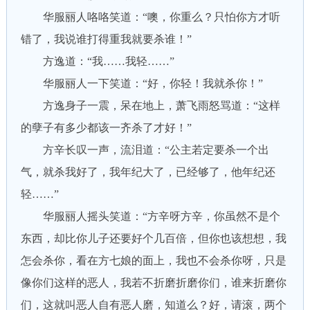
华服丽人咯咯笑道：“噢，你重么？只怕你方才听
错了，我说谁打得重我就要杀谁！”
方逸道：“我……我轻……”
华服丽人一下笑道：“好，你轻！我就杀你！”
方逸身子一震，呆在地上，萧飞雨怒骂道：“这样
的孽子有多少都该一齐杀了才好！”
方辛长叹一声，流泪道：“公主若定要杀一个出
气，就杀我好了，我年纪大了，已经够了，他年纪还
轻……”
华服丽人摇头笑道：“方辛呀方辛，你虽然不是个
东西，却比你儿子还要好个几百倍，但你也该想想，我
怎会杀你，看在方七娘的面上，我也不会杀你呀，只是
像你们这样的恶人，我若不折磨折磨你们，谁来折磨你
们，这就叫恶人自有恶人磨，知道么？好，请滚，两个