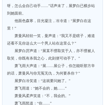
呀，怎么会自己动手……”话声未了，展梦白已横步站
到她面前。
他面色森寒，目光凝注，冷冷道：“展梦白在这
里！”
萧曼风轻轻一笑，曼声道：“我又不是瞎子，难道
还看不见你这么大一个男人站在这里么？”
展梦白厉声道：“展某不惯取笑于人，亦不惯被人
取笑，你既有杀我之心，此刻便可动手了。”
萧飞雨大声道：“展……展公子，你怎能听那方辛
的话，萧曼风与你无冤无仇，为何要杀你？”
展梦白冷笑道：“这就要问她了。”
萧飞雨道：“她不会的，她……”
萧曼风柔声笑道：“不，我会的。”
萧飞雨怒道：“你……”