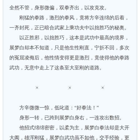
全然不管，身形微偏，双拳齐出，以攻克攻。
刚猛的拳路，激烈的拳风，竟将方辛连绵的后着，
一齐封死，正已暗合武家上乘功夫中以拙胜巧的秘奥。
以正胜邪，以拙胜巧，这本是武功中最高的境界，
展梦白却本不知道，只是他生性刚直，宁折不回，多次
的冤屈凌侮后，他性情变得更是激烈，竟使得他的拳路
武功，无意中走上了这条至大至刚的道路。
× × ×
方辛微微一惊，低叱道：“好拳法！”
身形一转，已跨到展梦白身右，一连攻出数招。
他招式绵绵密密，以柔为主，展梦白拳法却是大开
大阖，雄浑刚猛，展梦白武功虽不如他，交手经验，更