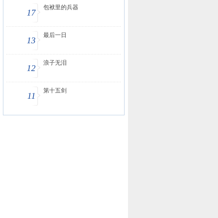
包袱里的兵器
17
最后一日
13
浪子无泪
12
第十五剑
11