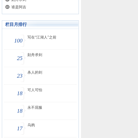
谁是阿吉
栏目月排行
写在“江湖人”之前
100
刻舟求剑
25
杀人的剑
23
可人可怕
18
永不屈服
18
乌鸦
17