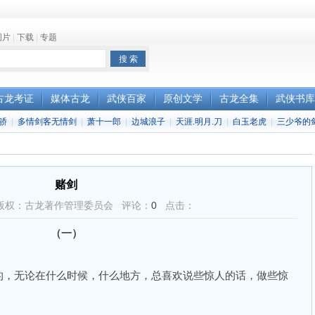
图片
|
下载
|
专题
古龙考证
媒体古龙
武侠百家
原创文学
古龙全集
武侠书库
骄
|
多情剑客无情剑
|
萧十一郎
|
边城浪子
|
天涯.明月.刀
|
白玉老虎
|
三少爷的
赌剑
版权：古龙著作管理委员会 评论：
0
点击：
（一）
，无论在什么时候，什么地方，总喜欢说些惊人的话，做些惊