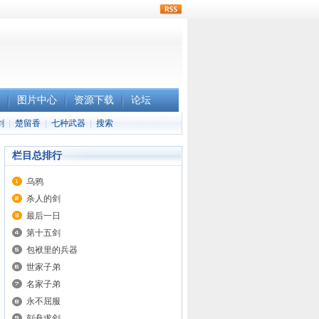
rss
图片中心
资源下载
论坛
剑
|
楚留香
|
七种武器
|
搜索
栏目总排行
乌鸦
杀人的剑
最后一日
第十五剑
包袱里的兵器
世家子弟
名家子弟
永不屈服
刻舟求剑