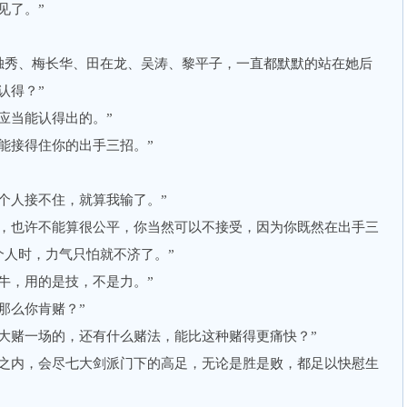
见了。”
秀、梅长华、田在龙、吴涛、黎平子，一直都默默的站在她后
认得？”
当能认得出的。”
接得住你的出手三招。”
人接不住，就算我输了。”
也许不能算很公平，你当然可以不接受，因为你既然在出手三
个人时，力气只怕就不济了。”
，用的是技，不是力。”
么你肯赌？”
赌一场的，还有什么赌法，能比这种赌得更痛快？”
内，会尽七大剑派门下的高足，无论是胜是败，都足以快慰生