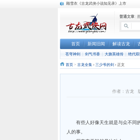
顾雪衣《古龙武侠小说知见录》上市
“武侠书库”查缺补漏活动圆满结束
普通文章
|
《古龙小说原貌探究》修订版已上市
首页
新闻旧闻
解读古龙
苍穹神剑
|
剑气书香
|
大旗英雄传
|
绝代双
首页
>
古龙全集
›
三少爷的剑
›
正文
作者：古龙 
有些人好像天生就是与众不同的
人的事。