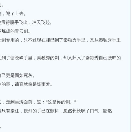
间。
，迎了上去。
震得脱手飞出，冲天飞起。
炼成的青云剑。
剑专用的，只不过现在却已到了秦独秀手里，又从秦独秀手里
到了谢晓峰手里，秦独秀的剑，却又归入了秦独秀自己腰畔的
己更是面如死灰。
的事，简直就像是场噩梦。
走到吴涛面前，道：“这是你的剑。”
只有接住，接剑的手已在颤抖，忽然长长叹了口气，黯然
”