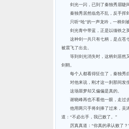
剑光一闪，已到了秦独秀眉睫
秦独秀居然临危不乱，反手挥剑
只听“呛”的一声龙吟，一柄剑被
剑光青中带蓝，正是以缅铁之英
这种剑一共只有七柄，是点苍七
被震飞了出去。
等到剑光消失时，这柄剑居然又
剑鞘。
每个人都看得怔住了，秦独秀自
对他来说，刚才这一刹那间发生
这场噩梦却又偏偏是真的。
谢晓峰再也不看他一眼，走过去，
他用两只手将剑捧了过来，吴涛
道：“不必出手，我已败了。”
厉真真道：“你真的承认败了？