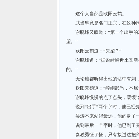
这个人当然是欧阳云鹤。
武当毕竟是名门正宗，在这种情
谢晓峰又叹道：“第一个出手的若
望。”
欧阳云鹤道：“失望？”
谢晓峰道：“据说崆峒近来又新创
的。”
无论谁都听得出他的话中有刺，
欧阳云鹤道：“崆峒武当，本属一
谢晓峰慢慢的点了点头，缓缓道：
说到“出手”两个字时，他已经
吴涛本来站得最远，他的身子一
说到最后一个字时，他已到了秦
秦独秀怔了怔，只有接过这把剑