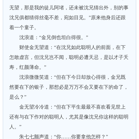
无望，那是我的徒儿阿堵，还未被沈兄猜出外，别的事
沈兄俱都猜得丝毫不差，宛如目见。”原来他身后还跟
着一个童子。
沈浪道：“金兄倒也坦白得很。”
财使金无望道：“在沈兄如此聪明人的前面，在下
怎敢虚言，但沈兄岂不闻，聪明必遭天忌，是以才子夭
寿，红颜薄命。”
沈浪微微笑道：“但在下今日却放心得很，金兄既
然要在下的银子，那想必是万万不会又要在下的命了，
是么？”
金无望冷冷道：“但在下平生最最不喜欢看见世上
还有与在下作对的聪明人，尤其是像沈兄你这样的聪明
人。”
朱七七颤声道：“你……你要拿他怎样？”