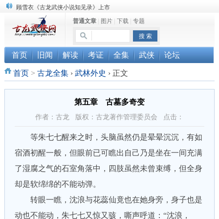
“武侠书库”查缺补漏活动圆满结束
普通文章
|
图片
|
下载
|
专题
《古龙小说原貌探究》修订版已上市
顾雪衣《古龙武侠小说知见录》上市
首页
旧闻
解读
考证
全集
武侠
论坛
首页
>
古龙全集
›
武林外史
›
正文
第五章 古墓多奇变
作者：古龙 版权：古龙著作管理委员会 点击：
等朱七七醒来之时，头脑虽然仍是晕晕沉沉，有如
宿酒初醒一般，但眼前已可瞧出自己乃是坐在一间充满
了湿腐之气的石室角落中，四肢虽然未曾束缚，但全身
却是软绵绵的不能动弹。
转眼一瞧，沈浪与花蕊仙竟也在她身旁，身子也是
动也不能动，朱七七又惊又骇，嘶声呼道：“沈浪，