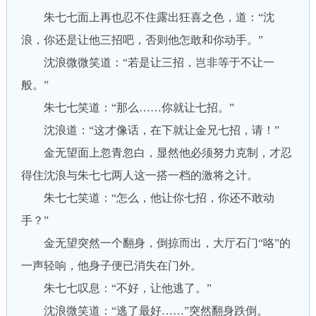
朱七七面上再也忍不住露出狂喜之色，道：“沈
浪，你还是让他三招吧，否则他怎敢和你动手。”
沈浪微微笑道：“若是让三招，岂非等于不让一
般。”
朱七七笑道：“那么……你就让七招。”
沈浪道：“这才像话，在下就让金兄七招，请！”
金无望面上忽青忽白，显然他必须努力克制，才忍
得住沈浪与朱七七两人这一搭一档的激将之计。
朱七七笑道：“怎么，他让你七招，你还不敢动
手？”
金无望突然一个翻身，倒掠而出，大厅石门“咯”的
一声轻响，他身子便已消失在门外。
朱七七叹息：“不好，让他逃了。”
沈浪微笑道：“逃了最好……”突然翻身跌倒。