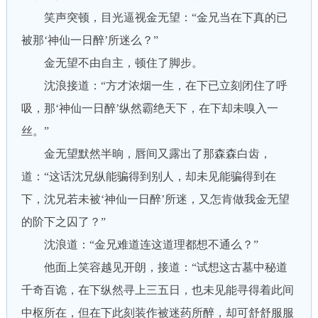
笑声突顿，目光逼视金无望：“金兄当在下真的已
被那‘神仙一日醉’所迷么？”
金无望不由自主，顿住了脚步。
沈浪接道：“方才浓烟一生，在下已立刻闭住了呼
吸，那‘神仙一日醉’纵然霸绝天下，在下却未嗅入一
丝。”
金无望默然半晌，唇间又露出了那森森白齿，
道：“这话沈兄纵能骗得到别人，却未见能骗得到在
下，沈兄若未被‘神仙一日醉’所迷，又怎肯做我金无望
的阶下之囚了？”
沈浪道：“金兄难道连这道理都想不通么？”
他面上笑容越见开朗，接道：“试想这古墓中秘道
千奇百诡，在下纵然寻上三五日，也未见能寻得着此间
中枢所在，但在下此刻装作被迷药所醉，却可舒舒服服