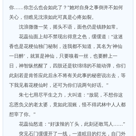
你……你怎么也会如此了？”她对自身之事倒并不如何
关心，但瞧见沈浪如此可真是心疼如裂。
沈浪微微一笑，摇头不语，面色仍是镇静如常。
花蕊仙面上却不禁现出得意之色，缓缓道：“这迷
香也是花梗仙独门秘制，连我都不知道，其名为‘神仙
一日醉’，就算是神仙，只要嗅着一丝，也要醉上一
日，神智纵然醒了，四肢还是软绵绵的不能动弹，你们
此刻若是肯答应此后永不将有关此事的秘密说出去，等
下我见着花梗仙时，还可为你们说两句好话。”
朱七七用尽平生之力，大叫道：“放屁，不想你这
忘恩负义的老太婆，竟如此混账，怪不得武林中人人都
想宰了你。”
花蕊仙怒道：“好泼辣的丫头，此刻还敢骂人……”
突见石门缓缓开了一线，一道眩目的灯光，自门外