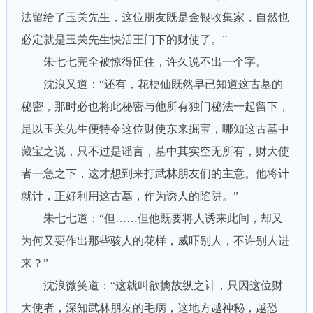
法留给了玉关先生，这位朋友既是金银收集家，自然也
必定就是玉关先生快活王门下的财使了。”
朱七七完全被惊得怔住，许久说不出一个字。
沈浪又道：“还有，花梗仙既然早已知道这古墓的
秘密，那时必也将此秘密与他所有独门秘法一起留下，
是以玉关先生便特令这位财使东来掘宝，哪知这古墓中
藏宝之说，只不过是谣言，墓中其实空无所有，财大使
者一急之下，这才想到来打武林朋友们的主意。他将计
就计，正好利用这古墓，作为诱人的陷阱。”
朱七七道：“但……但他既要将人诱来此间，却又
为何又要作出那些骇人的花样，威吓别人，不许别人进
来？”
沈浪微笑道：“这就叫欲擒故纵之计，只因这位财
大使者，深知武林朋友的毛病，这地方越神秘，越恐