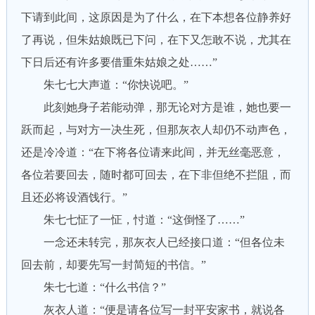
下请到此间，这原因是为了什么，在下本想各位静养好
了再说，但朱姑娘既已下问，在下又怎敢不说，尤其在
下日后还有许多要借重朱姑娘之处……”
朱七七大声道：“你快说吧。”
此刻她身子若能动弹，那无论对方是谁，她也要一
跃而起，与对方一决生死，但那灰衣人却仍不动声色，
还是冷冷道：“在下将各位请来此间，并无丝毫恶意，
各位若要回去，随时都可回去，在下非但绝不拦阻，而
且还必将设酒饯行。”
朱七七怔了一怔，忖道：“这倒怪了……”
一念还未转完，那灰衣人已经接口道：“但各位未
回去前，却要先写一封简短的书信。”
朱七七道：“什么书信？”
灰衣人道：“便是请各位写一封平安家书，就说各