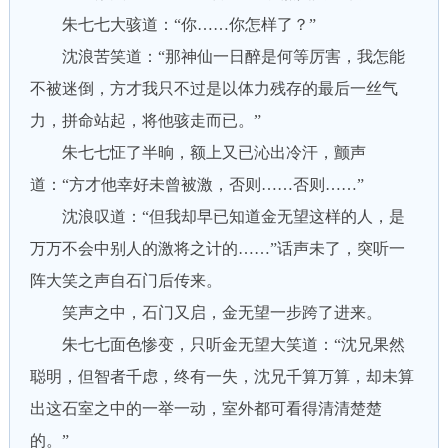
朱七七大骇道：“你……你怎样了？”
沈浪苦笑道：“那神仙一日醉是何等厉害，我怎能
不被迷倒，方才我只不过是以体力残存的最后一丝气
力，拼命站起，将他骇走而已。”
朱七七怔了半晌，额上又已沁出冷汗，颤声
道：“方才他幸好未曾被激，否则……否则……”
沈浪叹道：“但我却早已知道金无望这样的人，是
万万不会中别人的激将之计的……”话声未了，突听一
阵大笑之声自石门后传来。
笑声之中，石门又启，金无望一步跨了进来。
朱七七面色惨变，只听金无望大笑道：“沈兄果然
聪明，但智者千虑，终有一失，沈兄千算万算，却未算
出这石室之中的一举一动，室外都可看得清清楚楚
的。”