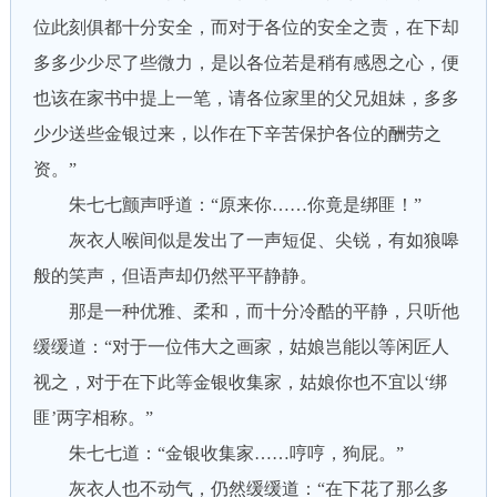
位此刻俱都十分安全，而对于各位的安全之责，在下却
多多少少尽了些微力，是以各位若是稍有感恩之心，便
也该在家书中提上一笔，请各位家里的父兄姐妹，多多
少少送些金银过来，以作在下辛苦保护各位的酬劳之
资。”
朱七七颤声呼道：“原来你……你竟是绑匪！”
灰衣人喉间似是发出了一声短促、尖锐，有如狼嗥
般的笑声，但语声却仍然平平静静。
那是一种优雅、柔和，而十分冷酷的平静，只听他
缓缓道：“对于一位伟大之画家，姑娘岂能以等闲匠人
视之，对于在下此等金银收集家，姑娘你也不宜以‘绑
匪’两字相称。”
朱七七道：“金银收集家……哼哼，狗屁。”
灰衣人也不动气，仍然缓缓道：“在下花了那么多