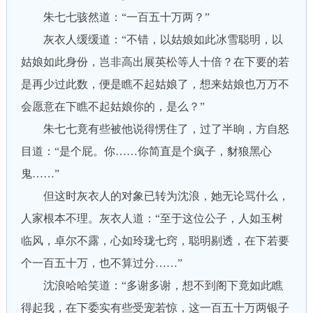
朱七七骇然道：“一百五十万两？”
灰衣人缓缓道：“不错，以姑娘如此冰雪聪明，以
姑娘如此身份，岂非高出展英松等人十倍？在下要的若
是再少过此数，便是瞧不起姑娘了，想来姑娘也万万不
会愿意在下瞧不起姑娘你的，是么？”
朱七七竟有些被他说得愣住了，过了半晌，方自怒
目道：“是个屁。你……你简直是个疯子，豺狼黑心
鬼……”
但这时灰衣人的对象已转为沈浪，她无论骂什么，
人家根本不理。灰衣人道：“至于这位公子，人如玉树
临风，卓尔不露，心如玲珑七窍，聪明剔透，在下若要
个一百五十万，也不算过分……”
沈浪哈哈笑道：“多谢多谢，想不到阁下竟如此瞧
得起我，在下委实有些受宠若惊，这一百五十万两银子