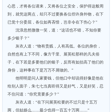
心思，才将各位请来，又将各位之安全，保护得这般周
到，就凭这两点，却只不过要换各位些许身外物，在下
已觉十分委屈，各位如再吝惜，岂非令在下伤心？”
沈浪忽然微微一笑，道：“这话也不错，不知你要
多少银子？”
灰衣人道：“物有贵贱，人有高低。各位的身价，
自然也有上下不同，像方千里、展英松那样的凡夫俗
子，在下若是多要他们的银子，反而有如抬高了他们的
身份，这种事在下是万万不屑做的。”
他明明是问人家要钱，但他口中却说得好像是他在
给别人面子，朱七七当真听得又是好气，又是好笑，忍
不住问道：“你究竟要多少？”
灰衣人道：“在下问展英松要的不过只是十五万
两，但姑娘么……最少也得一百五十万两……”