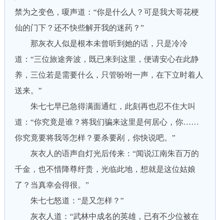
禁为之变色，嗄声道：“你是什么人？可是我大哥花梗
仙的门下？还不快些解开我的迷药？”
那灰衣人似是根本未曾听到她的话，只是冷冷
道：“三位旅途奔波，既已来到这里，便请安心在此静
养，三位若是需要什么，只管吩咐一声，在下立时着人
送来。”
朱七七早已急得满面通红，此刻再也忍不住大叫
道：“你究竟是谁？将我们骗来这里是何居心，你……
你究竟要将我等怎样？要杀要剐，你快说吧。”
灰衣人的语声自灯光后传来：“闻说江南朱百万的
千金，也不惜降尊纡贵，光临此地，想就是这位姑娘
了？当真幸会得很。”
朱七七怒道：“是又怎样？”
灰衣人道：“武林中成名的英雄，已有不少位被在