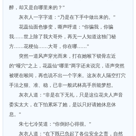
醉，却又是自哪里来的？”
灰衣人一字字道：“乃是在下手中做出来的。”
花蕊仙面色惨变，嘶声呼道：“你骗我，你骗
我……世上除了我大哥外，再无一人知道这独门秘
方……花梗仙……大哥，你在哪……”
突然一道风声穿光而来，打在她喉下锁骨左近
的“哑穴”之上，花蕊仙“哪里”两字还未说完，语声突然
被哽在喉间，再也说不出一个字来。这灰衣人隔空打穴
手法之狠、准、稳，已非一般武林高手所能梦想。
灰衣人道：“非是在下无礼，只是这位花夫人声音
委实太大，在下怕累坏了她，是以只好请她休息休
息。”
朱七七冷笑道：“你倒好心得很。”
灰衣人道：“在下既已负起了各位安全之责，自然