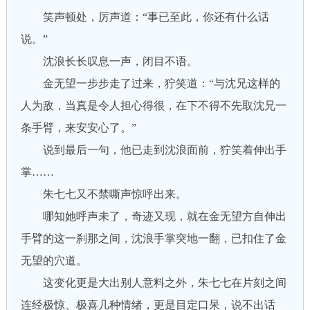
笑声顿处，厉声道：“事已至此，你还有什么话
说。”
沈浪长长叹息一声，闭目不语。
金无望一步步走了过来，狞笑道：“与沈兄这样的
人为敌，当真是令人担心得很，在下不得不先取沈兄一
条手臂，来安安心了。”
说到最后一句，他已走到沈浪面前，狞笑着伸出手
掌……
朱七七又不禁嘶声惊呼出来。
哪知她呼声未了，奇迹又现，就在金无望方自伸出
手臂的这一刹那之间，沈浪手掌突地一翻，已扣住了金
无望的穴道。
这变化更是大出别人意料之外，朱七七在片刻之间
连经极惊、极喜几种情绪，更是目定口呆，说不出话