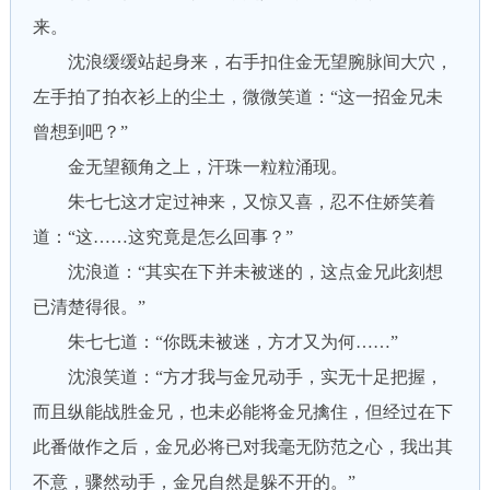
来。
沈浪缓缓站起身来，右手扣住金无望腕脉间大穴，
左手拍了拍衣衫上的尘土，微微笑道：“这一招金兄未
曾想到吧？”
金无望额角之上，汗珠一粒粒涌现。
朱七七这才定过神来，又惊又喜，忍不住娇笑着
道：“这……这究竟是怎么回事？”
沈浪道：“其实在下并未被迷的，这点金兄此刻想
已清楚得很。”
朱七七道：“你既未被迷，方才又为何……”
沈浪笑道：“方才我与金兄动手，实无十足把握，
而且纵能战胜金兄，也未必能将金兄擒住，但经过在下
此番做作之后，金兄必将已对我毫无防范之心，我出其
不意，骤然动手，金兄自然是躲不开的。”