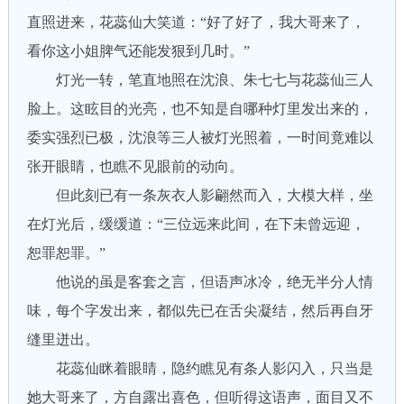
直照进来，花蕊仙大笑道：“好了好了，我大哥来了，
看你这小姐脾气还能发狠到几时。”
灯光一转，笔直地照在沈浪、朱七七与花蕊仙三人
脸上。这眩目的光亮，也不知是自哪种灯里发出来的，
委实强烈已极，沈浪等三人被灯光照着，一时间竟难以
张开眼睛，也瞧不见眼前的动向。
但此刻已有一条灰衣人影翩然而入，大模大样，坐
在灯光后，缓缓道：“三位远来此间，在下未曾远迎，
恕罪恕罪。”
他说的虽是客套之言，但语声冰冷，绝无半分人情
味，每个字发出来，都似先已在舌尖凝结，然后再自牙
缝里迸出。
花蕊仙眯着眼睛，隐约瞧见有条人影闪入，只当是
她大哥来了，方自露出喜色，但听得这语声，面目又不