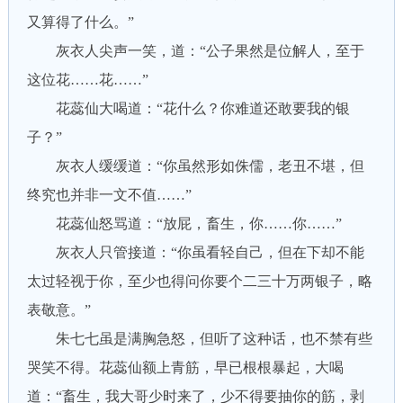
又算得了什么。”
灰衣人尖声一笑，道：“公子果然是位解人，至于
这位花……花……”
花蕊仙大喝道：“花什么？你难道还敢要我的银
子？”
灰衣人缓缓道：“你虽然形如侏儒，老丑不堪，但
终究也并非一文不值……”
花蕊仙怒骂道：“放屁，畜生，你……你……”
灰衣人只管接道：“你虽看轻自己，但在下却不能
太过轻视于你，至少也得问你要个二三十万两银子，略
表敬意。”
朱七七虽是满胸急怒，但听了这种话，也不禁有些
哭笑不得。花蕊仙额上青筋，早已根根暴起，大喝
道：“畜生，我大哥少时来了，少不得要抽你的筋，剥