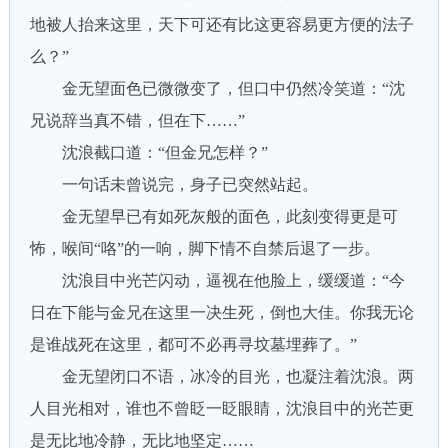
地被人抬来这里，天下可还有比这更容易更方便的法子
么？”
金无望面色已微微变了，但口中仍然冷笑道：“沈
兄说辞当真不错，但在下……”
沈浪截口道：“但金兄怎样？”
一句话未曾说完，身子已突然站起。
金无望早已有如死灰般的面色，此刻变得更是可
怖，喉间“咯”的一响，脚下情不自禁后退了一步。
沈浪目中光芒闪动，逼视在他脸上，缓缓道：“今
日在下能与金兄在这里一决生死，倒也大佳。你我无论
是谁战死在这里，都可不必再寻坟墓埋葬了。”
金无望闭口不语，冰冷的目光，也凝注着沈浪。两
人目光相对，谁也不曾眨一眨眼睛，沈浪目中的光芒更
是无比地冷静，无比地坚定……