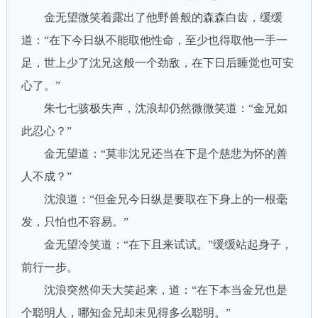
金无望微笑着露出了他野兽般的森森白齿，缓缓
道：“在下今日纵不能取他性命，至少也得取他一手一
足，世上少了沈兄这般一个劲敌，在下日后睡觉也可安
心了。”
朱七七骇极失声，沈浪却仍然微微笑道：“金兄如
此忍心？”
金无望道：“莫非沈兄还当在下是个慈悲为怀的善
人不成？”
沈浪道：“但金兄今日纵是要取在下身上的一根毫
发，只怕也不容易。”
金无望冷笑道：“在下且来试试。”缓缓站起身子，
前行一步。
沈浪突然仰天大笑起来，道：“在下本当金兄也是
个聪明人，哪知金兄却未见得多么聪明。”