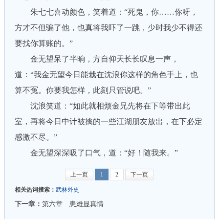
朱七七喜动颜色，笑着道：“死鬼，你……你呀，
方才不但骗了他，也真将我吓了一跳，少时我少不得还
要找你算账的。”
金无望呆了半晌，方自仰天长长叹息一声，
道：“我金无望今日能栽在沈浪你这样的角色手上，也
算不冤。你要我怎样，此刻只管说吧。”
沈浪笑道：“如此就相烦金兄先将在下等带出此
室，再将今日中计被擒的一些江湖朋友放出，在下必定
感激不尽。”
金无望深深吸了口气，道：“好！随我来。”
上一页
1
2
下一页
相关热词搜索：
武林外史
下一章：
第六章 患难显真情