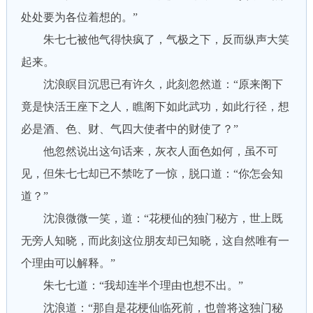
处处要为各位着想的。”
朱七七被他气得快疯了，气极之下，反而纵声大笑
起来。
沈浪瞑目沉思已有许久，此刻忽然道：“原来阁下
竟是快活王座下之人，瞧阁下如此武功，如此行径，想
必是酒、色、财、气四大使者中的财使了？”
他忽然说出这句话来，灰衣人面色如何，虽不可
见，但朱七七却已不禁吃了一惊，脱口道：“你怎会知
道？”
沈浪微微一笑，道：“花梗仙的独门秘方，世上既
无旁人知晓，而此刻这位朋友却已知晓，这自然唯有一
个理由可以解释。”
朱七七道：“我却连半个理由也想不出。”
沈浪道：“那自是花梗仙临死前，也曾将这独门秘