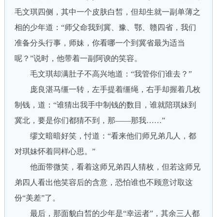
毛文琪四侧，其中一个皮肤白皙，但却生就一副单薄之
相的少年道：“师父命我到冀、豫、鄂、赣四省，我们
准备分头行事，师妹，你看哪一个到冀省最为适当
呢？”说时，他带着一副阿谀的笑容。
毛文琪却满肚子不高兴地道：“我管你们谁去？”
庞良湛马缰一转，左手提着缰绳，右手却握着几枚
制钱，道：“谁猜出我手中制钱的数目，谁就陪琪妹到
冀北，要是你们都猜不到，那——那我……”
缪文暗暗好笑，忖道：“看来他们师兄弟几人，都
对琪妹怀着同样心思。”
他面带微笑，看着这师兄弟四人猜枚，但若这师兄
弟四人看出他笑容后的含意，恐怕谁也不顾意讨取这
份“美差”了。
最后，那面貌白皙的少年是“幸运者”，其余三人都