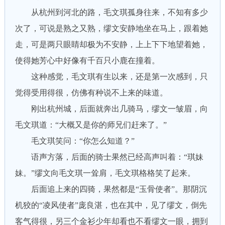
从杭州到河北的路，毛文琪孤身往来，不知有多少
次了，可说是熟之又熟，缪文安静地坐在马上，跟着她
走，可是两只眼睛却极为不安静，上上下下地望着她，
使得她芳心中好像有千百只小鹿在撞着。
这种感觉，毛文琪有生以来，还是第一次感到，只
觉得受用得很，仿佛有种说不上来的味道。
刚出杭州城，后面就奔出几骑马，缪文一皱眉，向
毛文琪道：“大概又是你的师兄们赶来了。”
毛文琪笑问：“你怎么知道？”
语声方落，后面的骑士果然已经高声叫着：“琪妹
妹。”缪文向毛文琪一耸肩，毛文琪格格笑了起来。
后面追上来的四骑，果然都是“玉骨使者”。那阴沉
机狡的“凌风使者”庞良湛，也在其中，见了缪文，倒先
客气得很，另三个金衫少年却看也不看缪文一眼，拥到