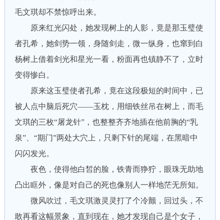
毛文琪却不禁惊呼出来。
原来红光闪处，她发现树上的人影，竟是那玉璧使
者孔希，她剑势一领，身随剑走，微一纵身，也窜到白
杨树上借着剑光和星光一看，粉面再也镇静不了，立时
变得惨白。
原来这玉璧使者孔希，竟在这段极短的时间中，已
被人点中脑后死穴——玉枕，用细铁丝吊在树上，而毛
文琪的三枚“屠龙针”，也整整齐齐地插在他前胸的“乳
泉”、“期门”两处大穴上，只剩下针的尾端，在黑暗中
闪闪发光。
夜色，使得他白皙的脸，铁青而狰狞，眼珠无助地
凸出眶外，像是对自己的死也像别人一样地茫无所知。
微风吹过，毛文琪激灵灵打了个冷颤，回过头，不
敢再看这幅景象，直到现在，她才发现自己是个女子，