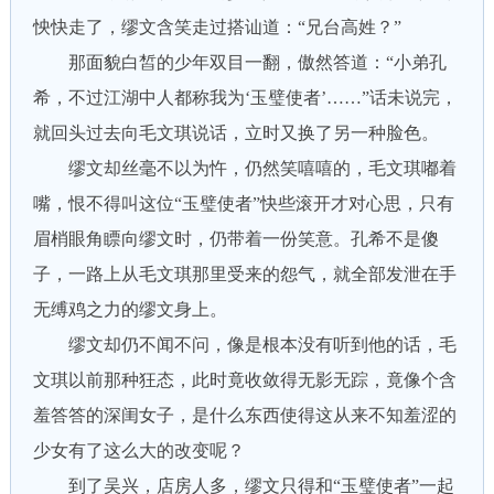
怏快走了，缪文含笑走过搭讪道：“兄台高姓？”
那面貌白皙的少年双目一翻，傲然答道：“小弟孔
希，不过江湖中人都称我为‘玉璧使者’……”话未说完，
就回头过去向毛文琪说话，立时又换了另一种脸色。
缪文却丝毫不以为忤，仍然笑嘻嘻的，毛文琪嘟着
嘴，恨不得叫这位“玉璧使者”快些滚开才对心思，只有
眉梢眼角瞟向缪文时，仍带着一份笑意。孔希不是傻
子，一路上从毛文琪那里受来的怨气，就全部发泄在手
无缚鸡之力的缪文身上。
缪文却仍不闻不问，像是根本没有听到他的话，毛
文琪以前那种狂态，此时竟收敛得无影无踪，竟像个含
羞答答的深闺女子，是什么东西使得这从来不知羞涩的
少女有了这么大的改变呢？
到了吴兴，店房人多，缪文只得和“玉璧使者”一起