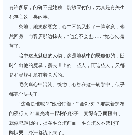
有许多事，的确不是她独自能够应付的，尤其是有关生
死存亡这一类的事。
突地，她想起缪文，心中不禁又起了一阵寒意，倏
然回身，向客店那边掠去，“他会不会也……”她心丧魂
落了。
暗中这鬼魅般的人物，像是地狱中的恶魔似的，随
时伸出他的魔掌，攫去世上的一些人，而这些人，又都
是和灵蛇毛皋有着关系的。
毛文琪心中混沌、恍惚，心智在这一刹那中，似乎
都完全失去了。
“这会是谁呢？”她暗忖着：“‘金剑侠’？那蒙着黑布
的夜行人？”星光将一棵树的影子，变得奇形而扭曲，
就像鬼魅似的，挡在毛文琪前面，毛文琪又不禁起了一
阵悚栗，冷汗都流下来了。