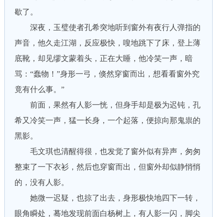
歇了。
深夜，玉璧使者孔希突地听到窗外有夜行人弹指的
声音，他久走江湖，反应极快，嗖地跳下了床，登上薄
底靴，却见缪文蒙着头，正在大睡，他冷笑一声，暗
骂：“蠢物！”身形一弓，倏然穿窗而出，想看看窗外究
竟有什么事。”
前面，果然有人影一恍，但身手却是极为迟钝，孔
希又冷笑一声，猛一长身，一个起落，便掠向那鬼祟的
黑影。
毛文琪也清醒得很，也发觉了窗外似有异声，匆匆
整束了一下衣衫，然后也穿窗而出，但窗外却似静悄悄
的，没有人影。
她微一迟疑，也掠了出去，身形极快地四下一转，
眼角瞬处，蓦地发现前面白杨树上，有人影一闪，脚尖