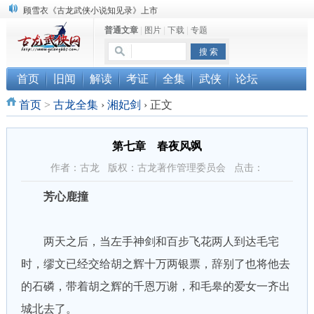
顾雪衣《古龙武侠小说知见录》上市
普通文章
|
图片
|
下载
|
专题
“武侠书库”查缺补漏活动圆满结束
《古龙小说原貌探究》修订版已上市
首页
旧闻
解读
考证
全集
武侠
论坛
首页
>
古龙全集
›
湘妃剑
›
正文
第七章 春夜风飒
作者：古龙 版权：古龙著作管理委员会 点击：
芳心鹿撞
两天之后，当左手神剑和百步飞花两人到达毛宅
时，缪文已经交给胡之辉十万两银票，辞别了也将他去
的石磷，带着胡之辉的千恩万谢，和毛皋的爱女一齐出
城北去了。