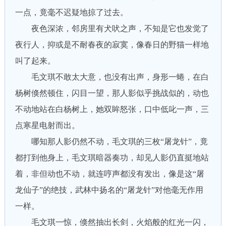
一点，竟毫不迟疑地掠了过去。
夜色深浓，邻房里有犬吠之声，不知是它也发觉了
夜行人，抑或是不耐春夜的寂寞，像春日的野猫一样地
叫了起来。
毛文琪不敢太大意，也没有出声，身形一蜷，在白
杨树倏然顿住，闪目一望，那人影似乎挑战似的，动也
不动地站在白杨树上，她双眸怒张，口中低叱一声，三
点寒星电射而出。
哪知那人影仍然不动，毛文琪的三枚“屠龙针”，竟
都打到他身上，毛文琪暗器奏功，却见人影仍直挺地站
着，非但动也不动，就连哼声都没有发出，像是这“屠
龙仙子”的绝技，武林中扬名的“屠龙针”对他毫无作用
一样。
毛文琪一惊，倏然抽出长剑，火焰般的红光一闪，