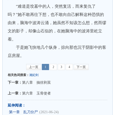
“难道是坟墓中的人，突然复活，而来复仇了
吗？”她不敢再往下想，也不敢向自己解释这种恐惧的
由来，脑海中波涛云涌，她虽然不知该怎么想，然而缪
文的影子，却像山石似的，在她脑海中的波涛里屹立
着。
于是她飞快地几个纵身，掠向那也沉于阴影中的客
店房屋。
上一页
1
2
3
4
下一页
相关热词搜索：
湘妃剑
下一章：
第八章 抽丝剥茧
上一章：
第六章 玉骨使者
延伸阅读：
·
第一章 乱刀分尸
(2021-06-24)