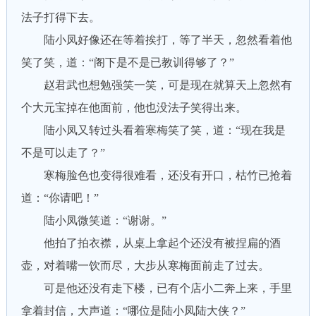
法子打得下去。
陆小凤好像还在等着挨打，等了半天，忽然看着他
笑了笑，道：“阁下是不是已教训得够了？”
赵君武也想勉强笑一笑，可是现在就算天上忽然有
个大元宝掉在他面前，他也没法子笑得出来。
陆小凤又转过头看着寒梅笑了笑，道：“现在我是
不是可以走了？”
寒梅脸色也变得很难看，还没有开口，枯竹已抢着
道：“你请吧！”
陆小凤微笑道：“谢谢。”
他拍了拍衣襟，从桌上拿起个还没有被捏扁的酒
壶，对着嘴一饮而尽，大步从寒梅面前走了过去。
可是他还没有走下楼，已有个店小二奔上来，手里
拿着封信，大声道：“哪位是陆小凤陆大侠？”