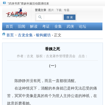
“武侠书库”查缺补漏活动圆满结束
普通文章
|
图片
|
下载
|
专题
《古龙小说原貌探究》修订版已上市
顾雪衣《古龙武侠小说知见录》上市
首页
旧闻
解读
考证
全集
武侠
论坛
首页
>
古龙全集
›
银钩赌坊
›
正文
香姨之死
作者：古龙 版权：古龙著作管理委员会 点击：
（一）
陈静静并没有死，而且一直都很清醒。
在这种情况下，清醒的本身就已是种无法忍受的痛
苦，冥冥中竟像是真的有个为世人主持公道的神祇，在
故意折磨着她。