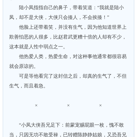
陆小凤指指自己的鼻子，带着笑道：“我就是陆小
凤，却不是大侠，大侠只会揍人，不会挨揍！”
他脸上还带着笑，并没有生气，因为他知道世界上
欺善怕恶的人很多，比赵君武更糟十倍的人却有不少，
这本就是人性中弱点之一。
他热爱人类，热爱生命，对这种事他通常都很容易
就会原谅的。
可是等他看完了这封信之后，却真的生气了，不但
生气，而且着急。
× × ×
“小凤大侠吾兄足下：前蒙宠赐屁眼一枚，愧不敢
当，只因无功不敢受禄，已转赠陈静静姑娘，又恐吾兄