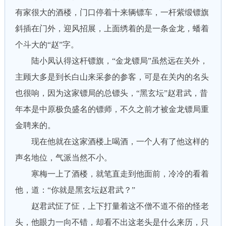
有家很大的酒楼，门口停着十来辆镖车，一杆紫缎镖旗
斜插在门外，迎风招展，上面绣着的是一条金龙，蟠着
个斗大的“赵”字。
陆小凤认得这杆镖旗，“金龙镖局”虽然远在关外，
主顾大多是到长白山来采参的参客，可是在关内的名头
也很响，因为这家镖局的总镖头，“黑玄坛”赵君武，昔
年本是中原极负盛名的镖师，不久之前才被金龙镖局重
金聘来的。
现在他就在这家酒楼上喝酒，一个人有了他这样的
声名地位，气派当然不小。
寒梅一上了酒楼，就笔直走到他面前，冷冷的看着
他，道：“你就是黑玄坛赵君武？”
赵君武怔了怔，上下打量着这不僧不道不俗的怪老
头，他眼力一向不错，却看不出这老头是什么来历，只