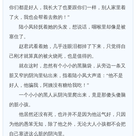
你们都是好人，我长大了也要跟你们一样，别人家里着
了火，我也会帮着去救的！”
陆小凤轻抚着她的头发，想说话，咽喉里却像是被
塞住了。
赵君武看着她，几乎连眼泪都掉了下来，只觉得自
己刚才就算真的被火烧死，也是值得的。
就在这时，忽然有个小小的黑脑袋，从旁边一条又
脏又窄的阴沟里钻出来，指着陆小凤大声道：“他不是
好人，他骗我，阿姨没有糖给我吃！”
一个小小的黑人从阴沟里爬出来，竟是那傻头傻脑
的脏小孩。
他居然还没有死，也许并不是因为他运气好，只因
为他的愚笨无知，除了他之外，无论大人小孩都不会把
自己塞进这么脏的阴沟里。