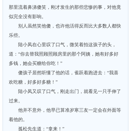
那里流着鼻涕傻笑，刚才发生的那些悲惨的事，对他竟
似完全没有影响。
别人虽然笑他傻，也许他活得反而比大多数人都快
乐些。
陆小凤在心里叹了口气，微笑着拍这孩子的头，
道：“你去替我照顾照顾房里的那个阿姨，她有好多好
多钱，她会买糖给你吃！”
傻孩子居然听懂了他的话，雀跃着跑进去：“我喜
欢吃糖，好多好多糖！”
陆小凤又叹了口气，刚走出门，就看见一只手伸了
过来。
他并不意外，他早已算准岁寒三友一定会在外面等
着他的。
孤松先生道：“拿来！”