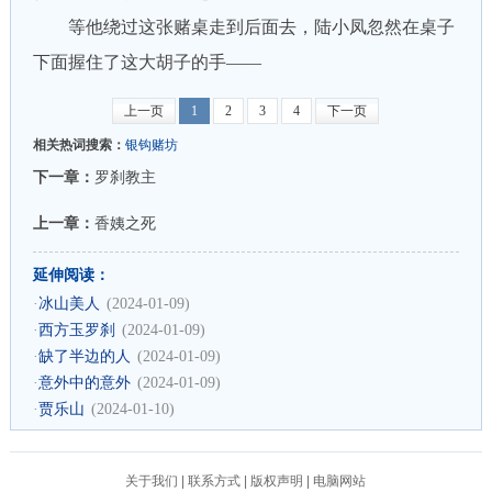
等他绕过这张赌桌走到后面去，陆小凤忽然在桌子
下面握住了这大胡子的手——
上一页
1
2
3
4
下一页
相关热词搜索：
银钩赌坊
下一章：
罗刹教主
上一章：
香姨之死
延伸阅读：
·
冰山美人
(2024-01-09)
·
西方玉罗刹
(2024-01-09)
·
缺了半边的人
(2024-01-09)
·
意外中的意外
(2024-01-09)
·
贾乐山
(2024-01-10)
关于我们
|
联系方式
|
版权声明
|
电脑网站