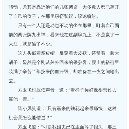
骚动，尤其是靠近他们的几张赌桌，大多数人都已离开
了自己的位子，在那里窃窃私议，议论纷纷。
只有一个人还是动也不动的坐在那里，盯着自己面
前的两张牌九出神，看来他在这副牌九上，不是赢了一
大注，就是输了不少。
这人头戴着貂皮帽，反穿着大皮袄，还留着一脸大
胡子，显然是个刚从关外回来的采参客，腰上的褡裢里
装满了辛苦半年换来的血汗钱，却准备在一夜之间输出
去。
方玉飞也压低声音，道：“看样子你好像很想过去
赢他一票。”
陆小凤笑道：“只有赢来的钱花起来最痛快，这种
机会我怎么能错过？”
方玉飞道：“可是我姐夫已在里面等了很久，那三