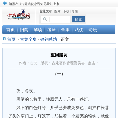
顾雪衣《古龙武侠小说知见录》上市
普通文章
|
图片
|
下载
|
专题
“武侠书库”查缺补漏活动圆满结束
《古龙小说原貌探究》修订版已上市
首页
旧闻
解读
考证
全集
武侠
论坛
首页
>
古龙全集
›
银钩赌坊
›
正文
重回赌坊
作者：古龙 版权：古龙著作管理委员会 点击：
（一）
夜，冬夜。
黑暗的长巷里，静寂无人，只有一盏灯。
残旧的白色灯笼，几乎已变成死灰色，斜挂在长巷
尽头的窄门上，灯笼下，却挂着一个发亮的银钩，就像