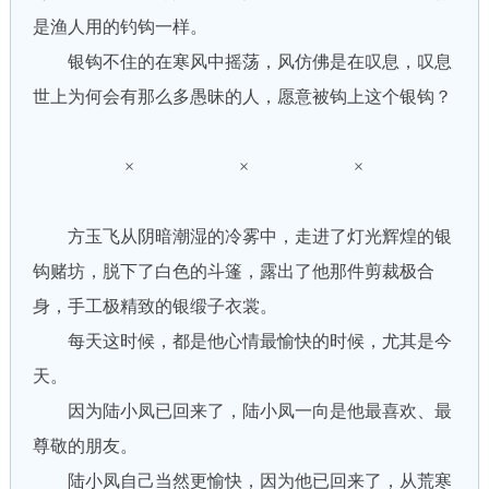
是渔人用的钓钩一样。
银钩不住的在寒风中摇荡，风仿佛是在叹息，叹息
世上为何会有那么多愚昧的人，愿意被钩上这个银钩？
× × ×
方玉飞从阴暗潮湿的冷雾中，走进了灯光辉煌的银
钩赌坊，脱下了白色的斗篷，露出了他那件剪裁极合
身，手工极精致的银缎子衣裳。
每天这时候，都是他心情最愉快的时候，尤其是今
天。
因为陆小凤已回来了，陆小凤一向是他最喜欢、最
尊敬的朋友。
陆小凤自己当然更愉快，因为他已回来了，从荒寒