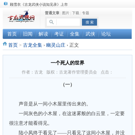
顾雪衣《古龙武侠小说知见录》上市
普通文章
|
图片
|
下载
|
专题
“武侠书库”查缺补漏活动圆满结束
《古龙小说原貌探究》修订版已上市
首页
旧闻
解读
考证
全集
武侠
论坛
首页
>
古龙全集
›
幽灵山庄
›
正文
一个死人的世界
作者：古龙 版权：古龙著作管理委员会 点击：
（一）
声音是从一间小木屋里传出来的。
一间灰色的小木屋，在这迷雾般的白云里，一定要
很注意才能看得见。
陆小凤终于看见了——只看见了这间小木屋，并没