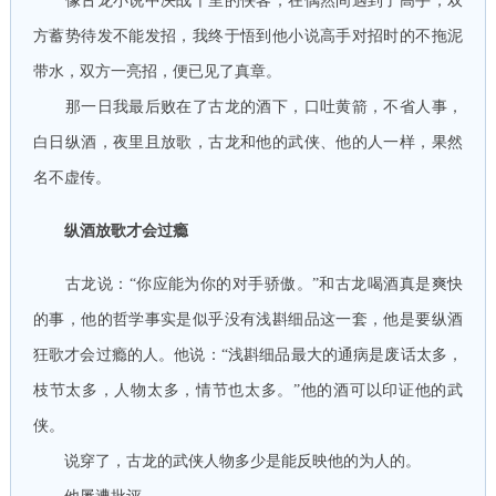
像古龙小说中决战千里的侠客，在偶然间遇到了高手，双
方蓄势待发不能发招，我终于悟到他小说高手对招时的不拖泥
带水，双方一亮招，便已见了真章。
那一日我最后败在了古龙的酒下，口吐黄箭，不省人事，
白日纵酒，夜里且放歌，古龙和他的武侠、他的人一样，果然
名不虚传。
纵酒放歌才会过瘾
古龙说：“你应能为你的对手骄傲。”和古龙喝酒真是爽快
的事，他的哲学事实是似乎没有浅斟细品这一套，他是要纵酒
狂歌才会过瘾的人。他说：“浅斟细品最大的通病是废话太多，
枝节太多，人物太多，情节也太多。”他的酒可以印证他的武
侠。
说穿了，古龙的武侠人物多少是能反映他的为人的。