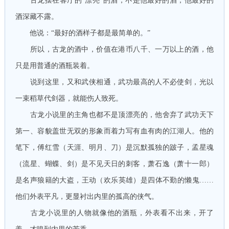
古龙摆在客厅的“漂亮”的酒，不是他最好的酒，他最好的
酒深藏不露。
他说：“最好的酒样子都是最简单的。”
所以，古龙的酒中，价值在港币八千、一万以上的酒，他
只是用普通的酒瓶装着。
说到这里，又和武侠相通，武功最高的人不必使剑，光以
一束稻草代剑器，就能伤人致死。
古龙小说里的主角也都不是顶漂亮的，他舍弃了武功天下
第一、容貌盖世无双的形象而着力写有血有肉的江湖人。他的
笔下，傅红雪（天涯、明月、刀）是沉默孤独的跛子，孟星魂
（流星、蝴蝶、剑）是不见天日的刺客，萧石逸（萧十一郎）
是名声狼籍的大盗，王动（欢乐英雄）是四体不勤的懒鬼……
他们外表平凡，更显衬出内里的孤高的侠气。
古龙小说里的人物就像他的酒瓶，外表看不出来，开了