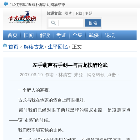
“武侠书库”查缺补漏活动圆满结束
普通文章
|
图片
|
下载
|
专题
珠海《古龙作品集》PDF扫描版分享
三千藏书奉江湖 ， 诚邀侠友共赏鉴
首页
旧闻
解读
考证
全集
武侠
论坛
首页
>
解读古龙
›
生平回忆
›
正文
左手葫芦右手剑—与古龙扶醉论武
2007-06-19 作者：林清玄 来源：
网络转载
点击：
一个醉人的寒夜。
古龙与我在他家的酒台上醉眼相对。
那时我们已经对眼了两瓶黑牌的强尼走路，是凌晨两点
——该“走路”的时候。
我们都不能安稳的走路。