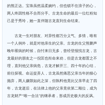
的熊正达。宝珠虽然温柔婉约，但也锁不住浪子的心，
两人终因性格不合而分手。古龙生命的最后一位红粉知
己是于秀玲，她一直伴随古龙直到生命结束。
古龙一生对朋友、对异性都万分义气、多情，唯有
一个人例外，就是对他亲生的父亲。古龙的生父熊鹏声
晚年罹病的时候，自忖来日无多，曾经登报找古龙，古
龙最好的朋友之一倪匡也衔命来劝，但是古龙都置之不
理，直到他父亲病危，古龙才解开三、四十年的心结，
前往探视。命运捉弄人，古龙虽然痛恶父亲当年的狠心
抛弃，两人嫌隙如此之深，但孰料他竟比父亲早走了四
年，古龙逝后，在法律上他的父亲竟依第二顺位，成为
古龙财产“唯一合法”的继承者，形成历史极大的反讽。