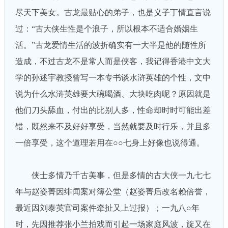
尽天下美女。古龙最贴心的弟子，也是义子丁情直言说
过：“古大侠生性是个浪子，所以根本不适合婚姻生
活。”古龙爱情生活的波折确实有一大半是他的随性所
造成，不过古龙不是常人而是侠客，我记得香港中文大
学的孙述宇教授曾写一本专书谈水浒英雄的个性，文中
说为什么水浒英雄要大碗喝酒、大块吃肉呢？原因就是
他们刀头舔血，付出的比别人多，性命却时时可能出差
错，既然来不及好好享受，当然就要及时行乐，并且多
一倍享受，这个道理若用在○○七身上好像也说得通。
侠士多情乃千古美事，但是多情的古大侠一九七七
年与赵姿菁因绯闻案对簿公堂（赵姿菁后改名赖倍誉，
最近因刘泰英官司案件牵扯又上过报）；一九八○年
时，先因推荐张小兰拍戏而引起一场家庭风波，旋又在