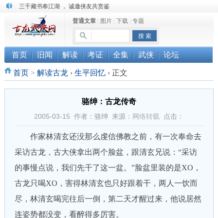
“武侠书库”查缺补漏活动圆满结束
普通文章
|
图片
|
下载
|
专题
珠海《古龙作品集》PDF扫描版分享
三千藏书奉江湖 ， 诚邀侠友共赏鉴
首页
旧闻
解读
考证
全集
武侠
论坛
首页
>
解读古龙
›
生平回忆
›
正文
骆绅：古龙传奇
2005-03-15 作者：骆绅 来源：
网络转载
点击：
作家林清玄还没那么虔信佛教之前，有一次奉命去
采访古龙，古大侠拿出两个脸盆，跟清玄兄说：“采访
的事慢点说，我们先干了这一盆。”脸盆里装的是XO，
古龙只喝XO，害得林清玄也只好跟着干，两人一饮而
尽，林清玄喝完往后一倒，第二天才醒过来，他说居然
连姿势都没变，看醉得多厉害。