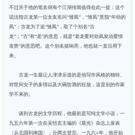
不过关于他的笔名倒有个江湖传闻值得在此一提：这个
说法指古龙第一位女友名叫“雏凤”，“雏凤”意指“年幼的
凤”；古龙为了追“雏凤”，取了个别名“古
龙”；“古”有“老”的意思，就是“老龙要对幼凤发动爱情
攻势”的意思吧。这个别名挺响亮，他也就一直沿用下
来。
古龙一生最让人津津乐道的是他写作风格的独特、
对世间女子的多情以及大碗饮酒的狂放，这是别的作家
学不来的。
谈到古龙的文学历程，他最初是写纯文学小说，一
九五六年第一次在吴恺玄主编的《晨光》杂志上发表
〈从北国到南国〉，分两次登完。一九六○年，他开始