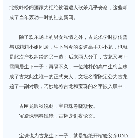
北投吟松阁酒家为拒绝饮酒遭人砍杀几乎丧命，这些却
成了当年轰动一时的社会新闻。
除了欢乐场上的男女私情之外，古龙求学时据传曾
与郑莉莉小姐同居，生下当今的柔道高手郑小龙，也就
是此次产权纠纷的另一造；后来两人分手，古龙又与叶
雪同居生下一子：再隔不久，一位纯朴的高中生梅宝珠
成了古龙此生唯一的正式夫人，文坛名宿陈定公为古龙
题了一副对联，巧妙地将古龙和宝珠的名字嵌入联中：
古匣龙吟秋说剑，宝帘珠卷晓凝妆。
宝靥珠铛春试镜，古韬龙剑夜论文。
宝珠也为古龙生下一子，就是拒绝开棺验父亲DNA