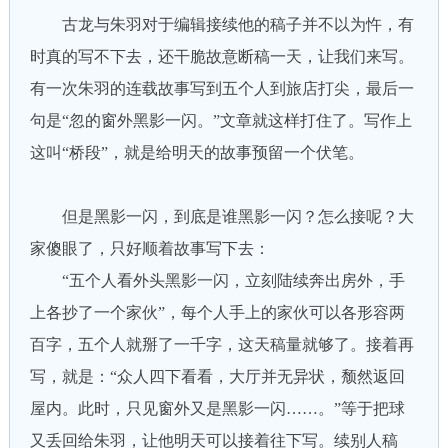
古龙与朱羽对于编辑接续他的稿子并不以为忤，有
时真的写不下去，还干脆故意断稿一天，让我们来写。
有一次朱羽的连载故事写到五个人到旅店打尖，最后一
句是“忽的窗外黑影一闪。”文章就这样打住了。写作上
这叫“桥段”，就是给明天的故事预留一个伏笔。
但是黑影一闪，到底是谁黑影一闪？怎么接呢？大
家傻眼了，只好顺着故事写下去：
“五个人看外头黑影一闪，立刻陆续奔出房外，手
上各抄了一个家伙”，每个人手上的家伙可以各形容两
百字，五个人就掰了一千字，这天稿量就够了。接着再
写，就是：“众人四下看看，大厅并无异状，颓然返回
屋内。此时，只见窗外又是黑影一闪……。”等于把球
又丢回给朱羽，让他明天可以接着往下写。续别人稿