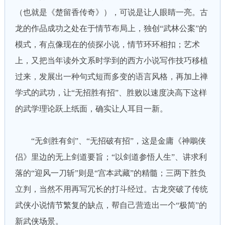
（也就是《楚留香传奇》），可说是让人眼睛一亮。古
龙的作品成功之处在于情节布局上，独创“武林公案”的
模式，有点像现在的侦探小说，情节环环相扣；艺术
上，又把当年读外文系时学到的西方小说写作技巧移植
过来，发展出一种句式短而多变的语言风格，再加上禅
学式的武功，让“无招胜有招”、胜败以速度决高下这样
的武学理论跃上纸面，确实让人耳目一新。
“无剑胜有剑”、“无招破有招”，这是金庸《神鵰侠
侣》里边的无上剑道要旨；“以剑道参悟人生”、讲求利
落的“迎风一刀斩”则是“宫本武藏”的精髓；三两下胜负
立判，当然不用再写冗长的打斗经过。古龙突破了传统
武侠小说情节繁复的缺点，帮自己营造出一个“极简”的
新武侠场景。