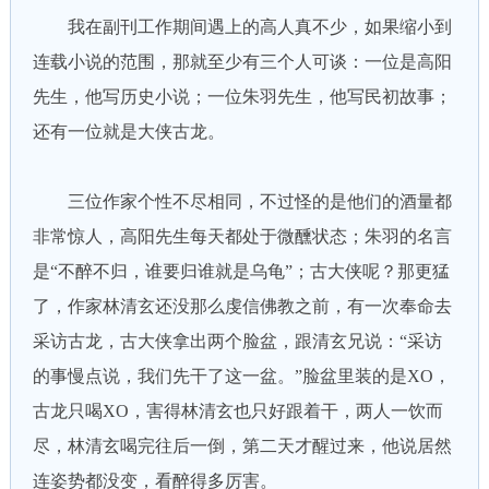
我在副刊工作期间遇上的高人真不少，如果缩小到
连载小说的范围，那就至少有三个人可谈：一位是高阳
先生，他写历史小说；一位朱羽先生，他写民初故事；
还有一位就是大侠古龙。
三位作家个性不尽相同，不过怪的是他们的酒量都
非常惊人，高阳先生每天都处于微醺状态；朱羽的名言
是“不醉不归，谁要归谁就是乌龟”；古大侠呢？那更猛
了，作家林清玄还没那么虔信佛教之前，有一次奉命去
采访古龙，古大侠拿出两个脸盆，跟清玄兄说：“采访
的事慢点说，我们先干了这一盆。”脸盆里装的是XO，
古龙只喝XO，害得林清玄也只好跟着干，两人一饮而
尽，林清玄喝完往后一倒，第二天才醒过来，他说居然
连姿势都没变，看醉得多厉害。