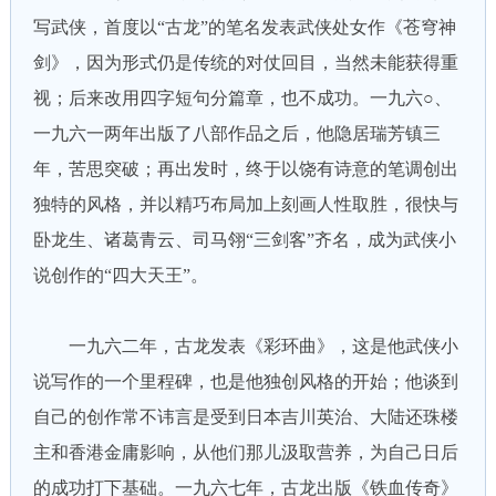
写武侠，首度以“古龙”的笔名发表武侠处女作《苍穹神
剑》，因为形式仍是传统的对仗回目，当然未能获得重
视；后来改用四字短句分篇章，也不成功。一九六○、
一九六一两年出版了八部作品之后，他隐居瑞芳镇三
年，苦思突破；再出发时，终于以饶有诗意的笔调创出
独特的风格，并以精巧布局加上刻画人性取胜，很快与
卧龙生、诸葛青云、司马翎“三剑客”齐名，成为武侠小
说创作的“四大天王”。
一九六二年，古龙发表《彩环曲》，这是他武侠小
说写作的一个里程碑，也是他独创风格的开始；他谈到
自己的创作常不讳言是受到日本吉川英治、大陆还珠楼
主和香港金庸影响，从他们那儿汲取营养，为自己日后
的成功打下基础。一九六七年，古龙出版《铁血传奇》