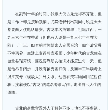
在副刊十年的时间，我跟大侠古龙走得不算近，但
是工作上却是接触频繁，尤其连载刊出期间可说是天天
都要向大侠电话请安。古龙本名熊耀华，祖籍江西，一
九三六年生在香港（但也有人说是一九三七年生在大
陆），十三、四岁的时候随家人定居台湾，四年后父母
不幸离异，生活上变得相当艰困，少年时代的古龙住在
台北县瑞芳镇，据说要靠朋友接济才能度过每一天，但
是他昂首阔步，并没有被穷困打倒，反而半工半读考上
淡江英专（现淡大）外文系。他曾在美军顾问团短暂任
职，接着便以“古龙”的笔名专事写作，走出自己人生的
道路。
古龙的身世背景外人了解并不多，他也不喜多谈，