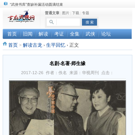
“武侠书库”查缺补漏活动圆满结束
普通文章
|
图片
|
下载
|
专题
珠海《古龙作品集》PDF扫描版分享
三千藏书奉江湖 ， 诚邀侠友共赏鉴
首页
旧闻
解读
考证
全集
武侠
论坛
首页
>
解读古龙
›
生平回忆
›
正文
名剧‧名著‧师生缘
2017-12-26 作者：佚名 来源：华视周刊 点击：