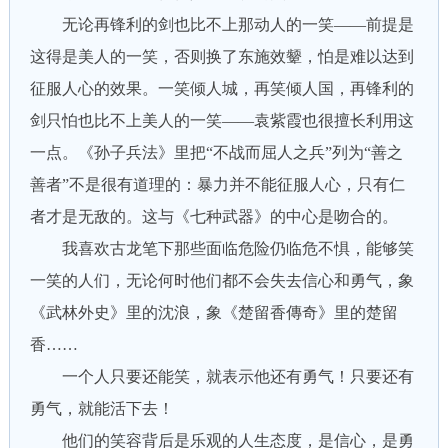
无论再锋利的剑也比不上那动人的一笑——前提是
这得是美人的一笑，否则换了东施效颦，怕是难以达到
征服人心的效果。一笑倾人城，再笑倾人国，再锋利的
剑只怕也比不上美人的一笑——袁紫霞也很擅长利用这
一点。《孙子兵法》里把“不战而屈人之兵”列为“善之
善者”不是很有道理的：暴力并不能征服人心，只有仁
者才是无敌的。这与《七种武器》的中心是吻合的。
我喜欢古龙笔下那些面临危险仍临危不惧，能够笑
一笑的人们，无论何时他们都不会失去信心和勇气，象
《武林外史》里的沈浪，象《楚留香傳奇》里的楚留
香……
一个人只要还能笑，就表示他还有勇气！只要还有
勇气，就能活下去！
他们的笑容背后是乐观的人生态度，是信心，是勇