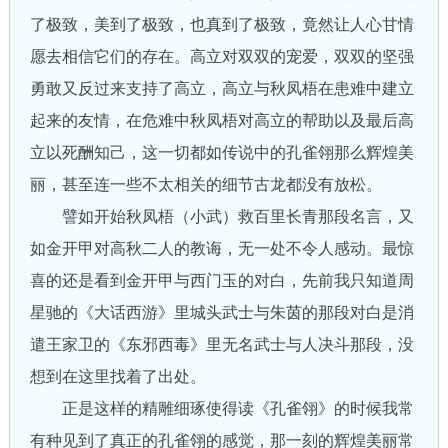
了极致，美到了极致，也真到了极致，竟然让人心甘情
愿去相信它们的存在。高立对双双的宠爱，双双的坚强
勇敢又反过来支持了高立，高立与秋凤梧在患难中建立
起来的友情，在危难中秋凤梧对高立的帮助以及最后高
立以死酬知己，这一切都如传说中的孔雀翎那么辉煌美
丽，甚至连一些不太相关的细节古龙都没有放松。
譬如开始秋凤梧（小武）救百里长青那段名言，又
如金开甲对高秋二人的教诲，无一处不令人感动。最惊
喜的还是看到金开甲与西门玉的对白，先前我只知道周
星驰的《大话西游》里城头武士与朱茵的那段对白是消
遣王家卫的《东邪西毒》里无名武士与人决斗那段，没
想到在这里找着了出处。
正是这样的精雕细琢使得读《孔雀翎》的时候我常
有种见到了真正的孔雀翎的感觉，那一刻的辉煌美丽常