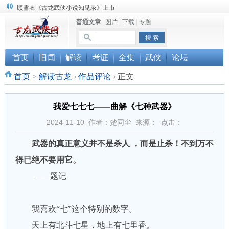
“武侠书库”查缺补漏活动圆满结束
普通文章
|
图片
|
下载
|
专题
《古龙小说原貌探究》修订版已上市
首页
旧闻
解读
考证
全集
武侠
论坛
首页
>
解读古龙
›
作品评论
›
正文
我爱七七七——曲解《七种武器》
2024-11-10 作者：楚同尘 来源： 点击：
武器的真正意义并不是杀人 ，而是止杀！不到万不
得已绝不要用它。
——题记
我喜欢“七”这个特别的数字。
天上有北斗七星，地上有七里香。