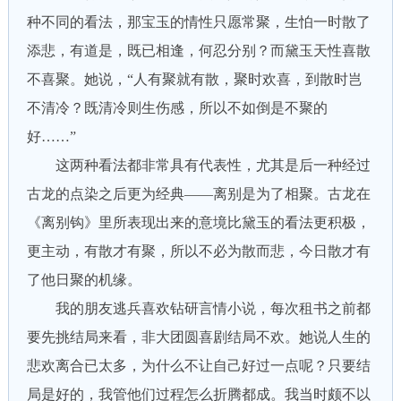
种不同的看法，那宝玉的情性只愿常聚，生怕一时散了
添悲，有道是，既已相逢，何忍分别？而黛玉天性喜散
不喜聚。她说，“人有聚就有散，聚时欢喜，到散时岂
不清冷？既清冷则生伤感，所以不如倒是不聚的
好……”
这两种看法都非常具有代表性，尤其是后一种经过
古龙的点染之后更为经典——离别是为了相聚。古龙在
《离别钩》里所表现出来的意境比黛玉的看法更积极，
更主动，有散才有聚，所以不必为散而悲，今日散才有
了他日聚的机缘。
我的朋友逃兵喜欢钻研言情小说，每次租书之前都
要先挑结局来看，非大团圆喜剧结局不欢。她说人生的
悲欢离合已太多，为什么不让自己好过一点呢？只要结
局是好的，我管他们过程怎么折腾都成。我当时颇不以