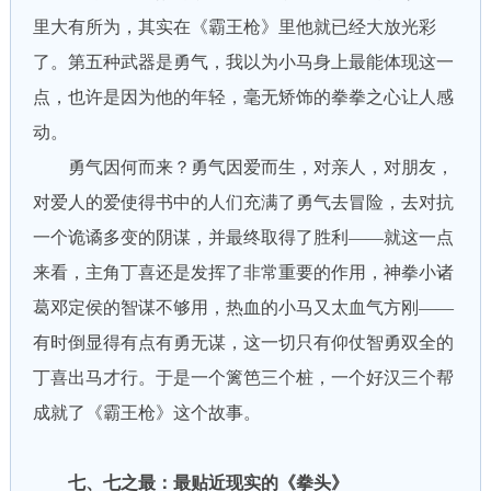
里大有所为，其实在《霸王枪》里他就已经大放光彩
了。第五种武器是勇气，我以为小马身上最能体现这一
点，也许是因为他的年轻，毫无矫饰的拳拳之心让人感
动。
勇气因何而来？勇气因爱而生，对亲人，对朋友，
对爱人的爱使得书中的人们充满了勇气去冒险，去对抗
一个诡谲多变的阴谋，并最终取得了胜利——就这一点
来看，主角丁喜还是发挥了非常重要的作用，神拳小诸
葛邓定侯的智谋不够用，热血的小马又太血气方刚——
有时倒显得有点有勇无谋，这一切只有仰仗智勇双全的
丁喜出马才行。于是一个篱笆三个桩，一个好汉三个帮
成就了《霸王枪》这个故事。
七、七之最：最贴近现实的《拳头》