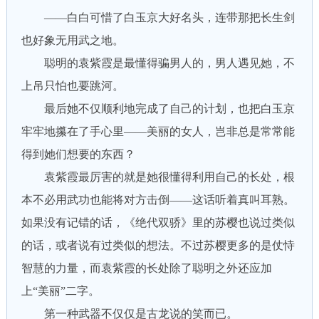
——白白可惜了白玉京大好名头，连带那把长生剑
也好象无用武之地。
聪明的袁紫霞是最懂得骗男人的，男人遇见她，不
上吊只怕也要跳河。
最后她不仅顺利地完成了自己的计划，也把白玉京
牢牢地攥在了手心里——美丽的女人，岂非总是常常能
得到她们想要的东西？
袁紫霞最厉害的就是她很懂得利用自己的长处，根
本不必用武功也能将对方击倒——这话听着真叫耳熟。
如果没有记错的话，《绝代双骄》里的苏樱也说过类似
的话，或者说有过类似的想法。不过苏樱更多的是仗恃
智慧的力量，而袁紫霞的长处除了聪明之外还应加
上“美丽”二字。
第一种武器不仅仅是古龙说的笑而已。