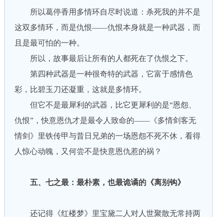
所以葛停香用多情环自尽时说道：杀死我的并不是
这双多情环，而是仇恨——仇恨本身就是一种武器，而
且是最可怕的一种。
所以，故事最后让所有的人都死在了仇恨之下。
第四种武器是一种很奇特的武器，它富于感情色
彩，比碧玉刀还凝重，这就是多情环。
但它不是最犀利的武器，比它更犀利的是“恩怨、
仇恨”，快意恩仇才是最令人致命的——《多情剑客无
情剑》里铁传甲与昔日兄弟的一场恩怨不死不休，看得
人惊心动魄，又何尝不是快意恩仇惹的祸？
五、七之最：最朴素，也最诡谲的《离别钩》
还记得《红楼梦》里宝黛二人对人世聚散无常持两