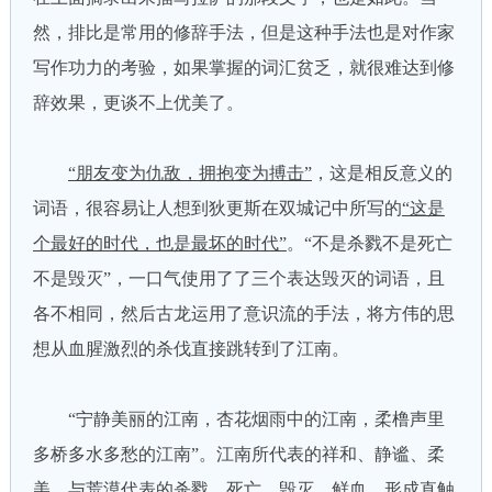
然，排比是常用的修辞手法，但是这种手法也是对作家
写作功力的考验，如果掌握的词汇贫乏，就很难达到修
辞效果，更谈不上优美了。
“朋友变为仇敌，拥抱变为搏击”
，这是相反意义的
词语，很容易让人想到狄更斯在双城记中所写的
“这是
个最好的时代，也是最坏的时代”
。“不是杀戮不是死亡
不是毁灭”，一口气使用了了三个表达毁灭的词语，且
各不相同，然后古龙运用了意识流的手法，将方伟的思
想从血腥激烈的杀伐直接跳转到了江南。
“宁静美丽的江南，杏花烟雨中的江南，柔橹声里
多桥多水多愁的江南”。江南所代表的祥和、静谧、柔
美，与荒漠代表的杀戮、死亡、毁灭、鲜血，形成直触