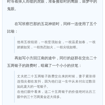
时等着择人而噬的虎眼，准备攫取时的鹰眼，噩梦中的
鬼眼。
在写班察巴那的五花神箭时，同样一连使用了五个
比喻：
他有五枝锐箭，一枝坚强如金，一枝温柔如春，一枝
娇媚如笑，一枝热烈如火，一枝尖锐如锥。
再如写小方回江南的途中，同行的赵群在交出二十
五两银子的路费时，暗藏了一个小小的伏笔：
丈夫把二十五两银子路费交出来的时候，妻子紧张得
连指尖都在发抖，因为他们这一生中从未付出过数目
如此庞大的一笔银子。
在他们眼中看来，这二十五两银子的价值绝对比吕三
眼中的三十万两黄金还大得多。