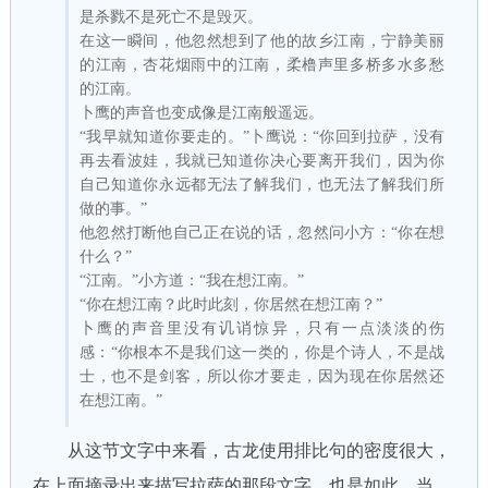
是杀戮不是死亡不是毁灭。
在这一瞬间，他忽然想到了他的故乡江南，宁静美丽
的江南，杏花烟雨中的江南，柔橹声里多桥多水多愁
的江南。
卜鹰的声音也变成像是江南般遥远。
“我早就知道你要走的。”卜鹰说：“你回到拉萨，没有
再去看波娃，我就已知道你决心要离开我们，因为你
自己知道你永远都无法了解我们，也无法了解我们所
做的事。”
他忽然打断他自己正在说的话，忽然问小方：“你在想
什么？”
“江南。”小方道：“我在想江南。”
“你在想江南？此时此刻，你居然在想江南？”
卜鹰的声音里没有讥诮惊异，只有一点淡淡的伤
感：“你根本不是我们这一类的，你是个诗人，不是战
士，也不是剑客，所以你才要走，因为现在你居然还
在想江南。”
从这节文字中来看，古龙使用排比句的密度很大，
在上面摘录出来描写拉萨的那段文字，也是如此。当