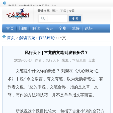
顾雪衣《古龙武侠小说知见录》上市
普通文章
|
图片
|
下载
|
专题
“武侠书库”查缺补漏活动圆满结束
《古龙小说原貌探究》修订版已上市
首页
旧闻
解读
考证
全集
武侠
论坛
首页
>
解读古龙
›
作品评论
›
正文
风行天下 | 古龙的文笔到底有多强？
2025-08-14 作者：风行天下 来源：
本站原创
点击：
文笔是个什么样的概念？ 刘勰在《文心雕龙•总
术》中说:"今之常言，有文有笔，以为无韵者笔也，有
韵者文也。"总的来说，文笔合称，指的是文章、文
辞，写作的方法和技巧，并不是单单指文字而言。
所以说这个题目比较大，包括了古龙小说的全部方