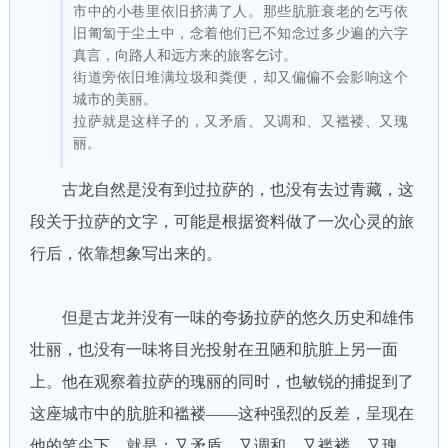
市中的小巷里依旧挤满了人。那些肮脏衰老的乞丐依
旧匍匐于尘土中，念着他们已不知念过多少遍的六字
真言，向路人和远方来的旅客乞讨。
街道旁依旧堆满垃圾和粪便，却又偏偏不会影响这个
城市的美丽。
拉萨就是这样子的，又矛盾、又调和、又褴褛、又瑰
丽。
古龙自然是没有到过拉萨的，也没有去过青藏，这
段关于拉萨的文字，可能是根据资料做了一次心灵的旅
行后，依靠想象写出来的。
但是古龙并没有一味的夸扬拉萨的悠久历史和雄伟
壮丽，也没有一味将目光投射在丑陋和肮脏上另一面
上。他在观察着拉萨的瑰丽的同时，也敏锐的捕捉到了
这座城市中的肮脏和褴褛——这种强烈的反差，呈现在
他的笔尖下，就是：又矛盾、又调和、又褴褛、又瑰