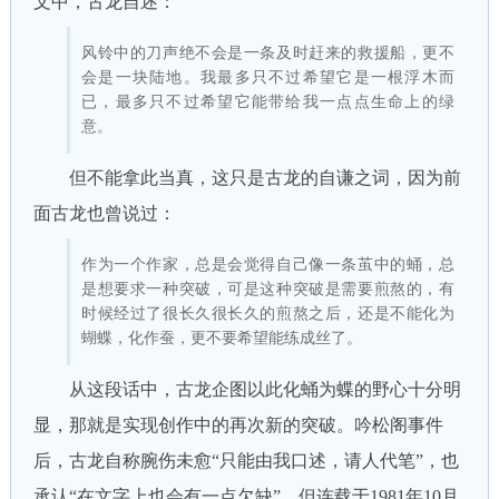
文中，古龙自述：
风铃中的刀声绝不会是一条及时赶来的救援船，更不
会是一块陆地。我最多只不过希望它是一根浮木而
已，最多只不过希望它能带给我一点点生命上的绿
意。
但不能拿此当真，这只是古龙的自谦之词，因为前
面古龙也曾说过：
作为一个作家，总是会觉得自己像一条茧中的蛹，总
是想要求一种突破，可是这种突破是需要煎熬的，有
时候经过了很长久很长久的煎熬之后，还是不能化为
蝴蝶，化作蚕，更不要希望能练成丝了。
从这段话中，古龙企图以此化蛹为蝶的野心十分明
显，那就是实现创作中的再次新的突破。吟松阁事件
后，古龙自称腕伤未愈“只能由我口述，请人代笔”，也
承认“在文字上也会有一点欠缺”，但连载于1981年10月