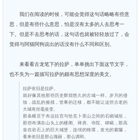
我们在阅读的时候，可能会觉得这句话略略有些意
思，但是有些什么意思，怕是没有太多的人去思考一
下。但是不去思考的话，这句话也就被轻轻放过了，会
觉得与阿猫阿狗说出的话没有什么不同和区别。
来看看古龙笔下的拉萨，单单挑出下面这节文字，
也不失为一篇描写拉萨的颇有思想深度的美文。
拉萨依旧是拉萨。
就好像其他那些历史辉煌悠久的古城一样。岁月的侵
蚀，战乱的摧残，世事的迁移，都不能让这些古老的
大城有丝毫改变。
那条横亘于布达拉宫与恰克卜里山之间的石砌城垣，
那些布满在山头上的楼阁、禅房、寺院、碑碣，那高
耸在岩石上的巨大城堡，连绵的雉堞，发光的窗牖，
看来依旧是那么瑰丽，那么调和。