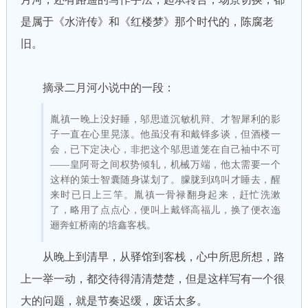
是属于《水浒传》和《红楼梦》那个时代的，陈腐老
旧。
摘录二月河小说中的一段：
胤禛一晚上没好睡，邬思道沉敏机辩、才智犀利的影
子一直在心里晃漾。他虽没有和戴铎多谈，但酒楼一
会，已下定决心，非把这个邬思道笼在自己袖中不可
——皇阿哥之间权势倾轧，机械万端，他太需要一个
这样的策士智囊随身谋划了。朦胧到鸡叫才睡去，醒
来时已日上三竿。胤禛一骨禄翻身起来，赶忙洗漱
了，略用了点点心，便叫上戴铎高福儿，换了便衣迤
逦奔虹桥南的培鑫客栈。
从晚上到清早，从驿馆到客栈，心中所思所想，路
上一举一动，都交待得清清楚楚，但是这样写有一个很
大的问题，就是节奏迟缓，废话太多。