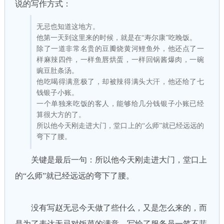
说的写作方式：
无忌也知道这地方。
他第一天到这里来的时候，就是在“寿尔康”吃晚饭。
除了一道非常名贵的豆瓣烧黄河鲤鱼外，他还点了一
样麻辣四件，一样鱼唇烘蛋，一样回锅酱爆肉，一碗
豌豆肚条汤。
他吃喝得满意极了，却被辣得满头大汗，他还给了七
钱银子小账。
一个单独来吃饭的客人，能够给几分钱银子小账已经
算很大方的了。
所以他今天刚走进大门，堂口上的“么师”就已经远远的
弯下了腰。
关键是最后一句：所以他今天刚走进大门，堂口上
的“么师”就已经远远的弯下了腰。
没有写赵无忌今天做了些什么，又是怎么来的，而
是为了表达无忌对饭菜的满意，写给了服务员一笔不菲