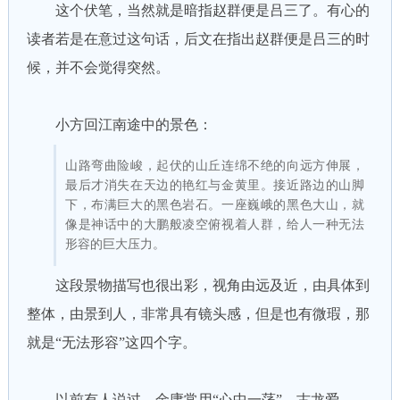
这个伏笔，当然就是暗指赵群便是吕三了。有心的
读者若是在意过这句话，后文在指出赵群便是吕三的时
候，并不会觉得突然。
小方回江南途中的景色：
山路弯曲险峻，起伏的山丘连绵不绝的向远方伸展，
最后才消失在天边的艳红与金黄里。接近路边的山脚
下，布满巨大的黑色岩石。一座巍峨的黑色大山，就
像是神话中的大鹏般凌空俯视着人群，给人一种无法
形容的巨大压力。
这段景物描写也很出彩，视角由远及近，由具体到
整体，由景到人，非常具有镜头感，但是也有微瑕，那
就是“无法形容”这四个字。
以前有人说过，金庸常用“心中一荡”，古龙爱