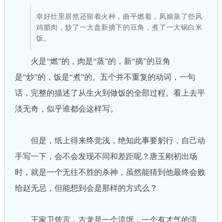
幸好灶里居然还留着火种，曲平燃着，凤娘蒸了些风
鸡腊肉，炒了一大盘新摘下的豆角，煮了一大锅白米
饭。
火是“燃”的，肉是“蒸”的，新“摘”的豆角
是“炒”的，饭是“煮”的。五个并不重复的动词，一句
话，完整的描述了从生火到做饭的全部过程。看上去平
淡无奇，似乎谁都会这样写。
但是，纸上得来终觉浅，绝知此事要躬行，自己动
手写一下，会不会发现不同和差距呢？唐玉刚初出场
时，就是一个无往不胜的杀神，虽然能猜到他最终会败
给赵无忌，但能想到会是那样的方式么？
王家卫曾言，古龙是一个流氓，一个有才气的流