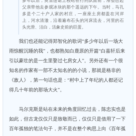
多年以后，奥雷连诺上校站在行刑队面前，准会想起
父亲带他去参观冰块的那个遥远的下午。当时，马孔
多是个二十户人家的村庄，一座座土房都盖在河岸
上，河水清澈，沿着遍布石头的河床流去，河里的石
头光滑、洁白，活象史前的巨蛋。
我们也还能记得郑智化的歌词“多少年以后一场大
雨惊醒沉睡的我”，也都熟知白鹿原的开篇“白嘉轩后来
引以豪壮的是一生里娶过七房女人”。另外还有一个很
知名的作家有一部不太知名的的小说，那就是格非的
《敌人》，第一句话也是：“村中上了年纪的人都还记
得几十年前的那场大火”。
马尔克斯是站在未来的角度回忆过去，陈忠实也是
如此，但古龙仅仅只是致敬而已，仅仅只是借用了一下
百年孤独的笔法句子，并不是在整个构思上向《百年孤