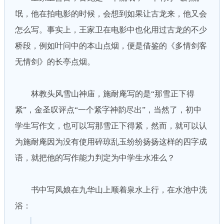
氓，他在拍电影的时候，会想到如果让古龙来，他又会
怎么写。事实上，王家卫在电影中也化用过古龙的不少
桥段，例如叶问中的本山点烟，便是借鉴的《多情剑客
无情剑》的长亭点烟。
林教头风雪山神庙，施耐庵写的是“那雪正下得
紧”，金圣叹评点“一个紧字神韵尽出”，当然了，初中
学生写作文，也可以写那雪正下得紧，然而，就可以认
为施耐庵因为没有使用碎琼乱玉纷纷扬扬这样的四字成
语，就把他的写作能力判定为中学生水准么？
书中写凤娘在九华山上顺着泉水上行，在水池中洗
浴：