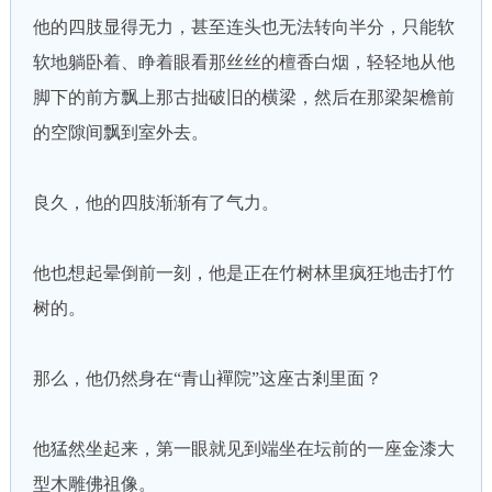
他的四肢显得无力，甚至连头也无法转向半分，只能软
软地躺卧着、睁着眼看那丝丝的檀香白烟，轻轻地从他
脚下的前方飘上那古拙破旧的横梁，然后在那梁架檐前
的空隙间飘到室外去。
良久，他的四肢渐渐有了气力。
他也想起晕倒前一刻，他是正在竹树林里疯狂地击打竹
树的。
那么，他仍然身在“青山襌院”这座古剎里面？
他猛然坐起来，第一眼就见到端坐在坛前的一座金漆大
型木雕佛祖像。