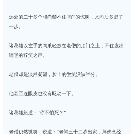
远处的二十多个和尚禁不住“哗”的惊叫，又向后多退了
一步。
诸葛雄以左手的鹰爪轻放在老僧的顶门之上，不住发出
嘿嘿的狞笑之声。
老僧却是淡然凝望，脸上的微笑没缺半分。
他甚至连眼皮也没有眨动一下。
诸葛雄怒道：“你不怕死？”
老僧仍然微笑，说道：“老衲三十二岁出家，拜佛念经