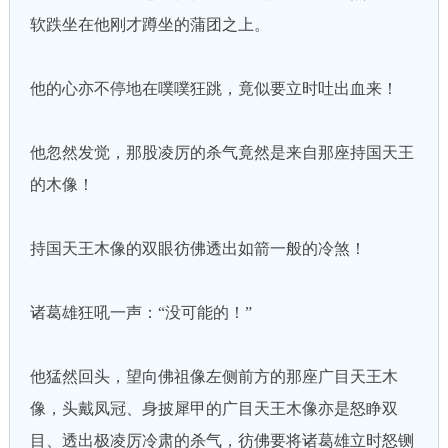
软跌坐在他刚才蹲坐的蒲团之上。
他的心亦不停地在噗噗狂跳，竟似要立时吐出血来！
他忽然发觉，那股凌厉的杀气竟然是来自那座持国天王
的木像！
持国天王木像的双眼彷佛透出如箭一般的冷煞！
诸葛雄狂吼一声：“没可能的！”
他猛然回头，望向佛祖像左侧前方的那座广目天王木
像，头戴凤冠、身披犀甲的广目天王木像亦是怒睁双
目、透出极凌厉冷肃的杀气，彷佛要将诸葛雄立时怒铡