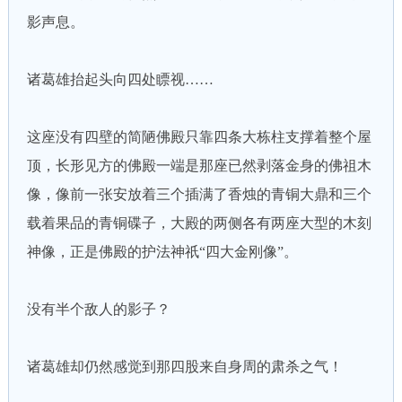
影声息。
诸葛雄抬起头向四处瞟视……
这座没有四壁的简陋佛殿只靠四条大栋柱支撑着整个屋
顶，长形见方的佛殿一端是那座已然剥落金身的佛祖木
像，像前一张安放着三个插满了香烛的青铜大鼎和三个
载着果品的青铜碟子，大殿的两侧各有两座大型的木刻
神像，正是佛殿的护法神祇“四大金刚像”。
没有半个敌人的影子？
诸葛雄却仍然感觉到那四股来自身周的肃杀之气！