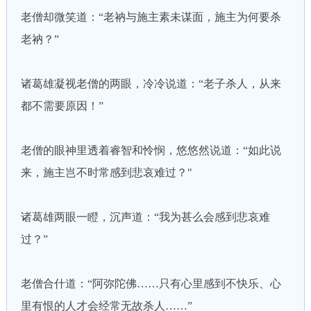
老僧却微笑道：“老衲与施主素未谋面，施主为何要杀
老衲？”
诸葛雄凝视老僧的两眼，冷冷说道：“老子杀人，从来
都不需要原因！”
老僧的眼神里透着睿智和怜悯，悠悠然说道：“如此说
来，施主岂不时常感到悲哀难过？"
诸葛雄两眼一瞪，沉声道：“我为甚么会感到悲哀难
过？”
老僧合什道：“阿弥陀佛……只有心里感到不快乐、心
里有恨的人才会经常无故杀人……”