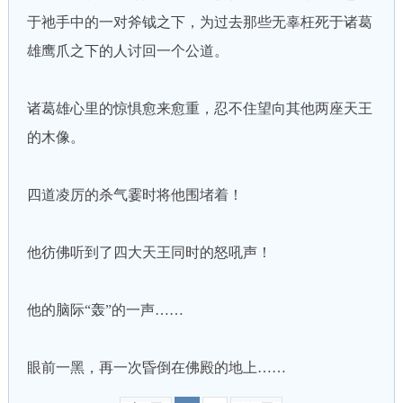
于祂手中的一对斧钺之下，为过去那些无辜枉死于诸葛
雄鹰爪之下的人讨回一个公道。
诸葛雄心里的惊惧愈来愈重，忍不住望向其他两座天王
的木像。
四道凌厉的杀气霎时将他围堵着！
他彷佛听到了四大天王同时的怒吼声！
他的脑际“轰”的一声……
眼前一黑，再一次昏倒在佛殿的地上……