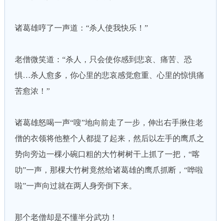
诸葛雄哼了一声道：“杀人使我快乐！”
老僧微笑道：“杀人，只会使你感到悲哀、痛苦、恐
惧…杀人愈多，你心里的悲哀感觉愈重、心里的惊惧痛
苦愈浓！”
诸葛雄怒喝一声“嗖”地向前走了一步，伸出右手揪住老
僧的衣领将他整个人都提了起来，然后以左手的鹰爪之
势向旁边一棵小碗口粗的大竹树树干上抓了一把，“喀
叻”一声，那棵大竹树竟然给诸葛雄的鹰爪抓断，“哗啦
啦”一声向过就在两人身旁倒下来。
那个老僧却是不懂半分武功！