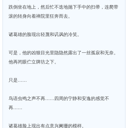
跌倒坐在地上，然后忙不迭地抛下手中的扫帚，连爬带
滚的转身向着禅院里狂奔而去。
诸葛雄的脸现出轻蔑和讥讽的冷笑。
可是，他的凶狠目光里隐隐然露出了一丝孤寂和无奈。
他再闭眼伫立牌坊之下。
只是……
鸟语虫鸣之声不再……四周的宁静和安逸的感觉不
再……
诸葛雄脸上现出有点意兴阑珊的模样。