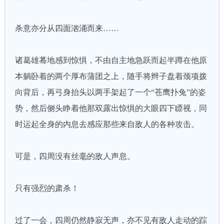
杀意亦分从四面汹涌而来……
诸葛雄蓦地感到惊惧，不由自主地急跃而起半蹲在他原
本躺卧着的两个厚布蒲团之上，随手将辫子盘着颈项拨
向背后，再弓身抬头以两手架起了一个“苍鹰扑兔”的姿
势，然后侧头睁着他那双露出惊惧的大眼四下瞟视，同
时运起全身的内息去感应那些来自敌人的各种攻击。
可是，四周没有丝毫的敌人声息。
只有强烈的肃杀！
过了一会，四周仍然静寂无声，亦不见有敌人走动的踪