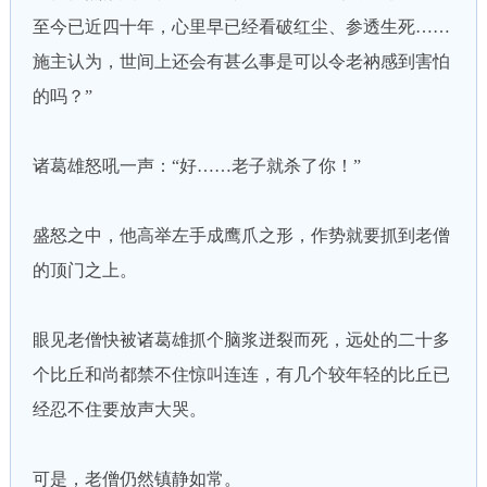
至今已近四十年，心里早已经看破红尘、参透生死……
施主认为，世间上还会有甚么事是可以令老衲感到害怕
的吗？”
诸葛雄怒吼一声：“好……老子就杀了你！”
盛怒之中，他高举左手成鹰爪之形，作势就要抓到老僧
的顶门之上。
眼见老僧快被诸葛雄抓个脑浆迸裂而死，远处的二十多
个比丘和尚都禁不住惊叫连连，有几个较年轻的比丘已
经忍不住要放声大哭。
可是，老僧仍然镇静如常。