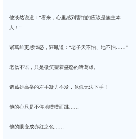
他淡然说道：“看来，心里感到害怕的应该是施主本
人！”
诸葛雄更感恼怒，狂吼道：“老子天不怕、地不怕……”
老僧不语，只是微笑望着盛怒的诸葛雄。
诸葛雄高举的左手凝力不发，竟似无法下手！
他的心只是不停地噗噗而跳……
他的眼变成赤红之色……