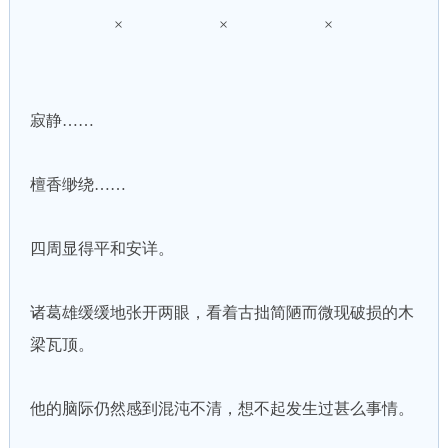
× × ×
寂静……
檀香缈绕……
四周显得平和安详。
诸葛雄缓缓地张开两眼，看着古拙简陋而微现破损的木
梁瓦顶。
他的脑际仍然感到混沌不清，想不起发生过甚么事情。