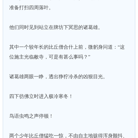
准备打扫四周落叶。
他们同时见到站立在牌坊下冥思的诸葛雄。
其中一个较年长的比丘僧合什上前，微躬身问道：“这
位施主光临敝寺，可是有甚么事吗？”
诸葛雄两眼一睁，透出狰狞冷杀的凶狠目光。
四下彷佛立时进入极冷寒冬！
鸟语虫鸣之声停顿！
两个少年比丘僧猛吃一惊，不由自主地骇得浑身颤抖、