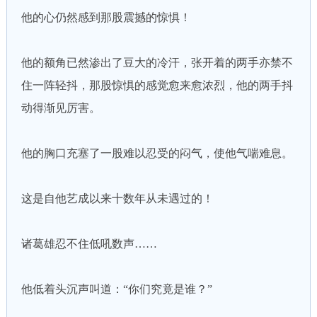
他的心仍然感到那股震撼的惊惧！
他的额角已然渗出了豆大的冷汗，张开着的两手亦禁不
住一阵轻抖，那股惊惧的感觉愈来愈浓烈，他的两手抖
动得渐见厉害。
他的胸口充塞了一股难以忍受的闷气，使他气喘难息。
这是自他艺成以来十数年从未遇过的！
诸葛雄忍不住低吼数声……
他低着头沉声叫道：“你们究竟是谁？”