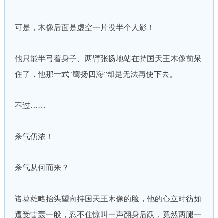
可是，木像后面是虚空一片没半个人影！
他只能半弓着身子、两臂张扬地站在持国天王木像前呆
住了，他那一式“鹰扬四海”却是无法再使下去。
不过……
杀气仍浓！
杀气从何而来？
诸葛雄略抬头望向持国天王木像的脸，他的心立时彷如
遭受雷轰一般，忍不住惊叫一声翻身后跃，竟然两腿一