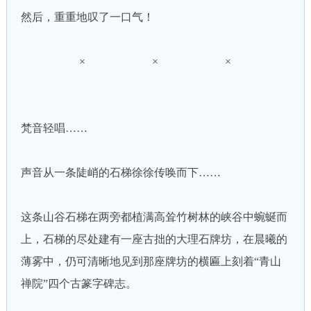
然后，重重地叹了一口气！
× × ×
梵音轻唱……
声音从一条陡峭的石梯徐徐传唤而下……
这条山谷石梯在两旁都植满高耸竹树林的峡谷中蜿蜒而
上，石梯的尽处建有一座古拙的大理石牌坊，在晨曦的
薄雾中，仍可清晰地见到那座牌坊的横匾上刻着“青山
禅院”四个古篆字碑志。