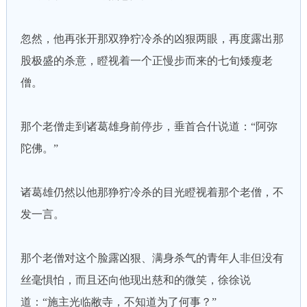
忽然，他再张开那双狰狞冷杀的凶狠两眼，再度露出那
股极盛的杀意，瞪视着一个正慢步而来的七旬矮瘦老
僧。
那个老僧走到诸葛雄身前停步，垂首合什说道：“阿弥
陀佛。”
诸葛雄仍然以他那狰狞冷杀的目光瞪视着那个老僧，不
发一言。
那个老僧对这个脸露凶狠、满身杀气的青年人非但没有
丝毫惧怕，而且还向他现出慈和的微笑，徐徐说
道：“施主光临敝寺，不知道为了何事？”