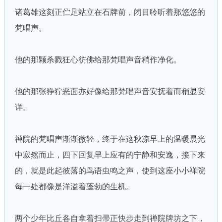
诸葛雄这刻正伫足站立在石牌前，闭目聆听着那悠悠的
梵唱声。
他的那颗杀戮狂心彷佛给那梵唱声音稍作净化。
他的那张狰狞恶面亦好像给那梵唱声音安抚着而稍显安
详。
禅院的梵唱声渐渐微轻，终于在这秋凉早上的温暖晨光
中寂然而止，四下回复早上应有的宁静和安逸，接下来
的，就是此起彼落的鸟语虫鸣之声，使到这座小小禅院
每一处都像是洋溢着蓬勃的生机。
两个少年比丘各自拿着扫帚正快步走到禅院牌坊之下，