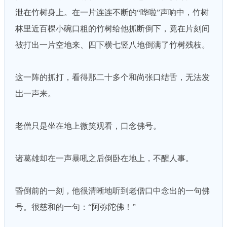
泄在竹树身上。在一片连连不断的“哗啦”声响中，竹树
林里近百棵小碗口粗的竹树给他抓断倒下，竟在片刻间
被打出一片空地来、四下横七竖八地倒满了竹树残枝。
这一阵的抓打，看得那二十多个和尚张口结舌，无法发
岀一声来。
老僧只是坐在地上微笑观看，口念佛号。
诸葛雄却在一声暴吼之后倒卧在地上，不醒人事。
昏倒前的一刻，他很清晰地听到老僧口中念出的一句佛
号。很慈和的一句：“阿弥陀佛！”