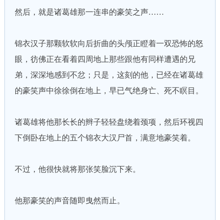
然后，就是诸葛雄那一连串的豪笑之声……
锦衣汉子那颗软软向后折曲的头颅正瞪着一双恐怖的怒
眼，彷佛正在看着四周地上那些跟他有同样遭遇的兄
弟，深深地感到不忿；只是，这刻的他，已经在诸葛雄
的豪笑声中徐徐倒在地上，早已气绝身亡、死不瞑目。
诸葛雄将他那长长的辫子轻轻盘绕着颈项，然后环视四
下倒卧在地上的五个锦衣大汉尸首，满意地豪笑着。
不过，他很快就将那张笑脸沉下来。
他那豪笑的声音随即曳然而止。