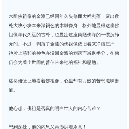
木雕佛祖像的金漆已经因年久失修而大幅剥落，露出数
处大块小块本来深褐色的木雕像身，格外地显得这座佛
祖像年代久远的古朴，也显岀这座简陋佛寺的一惯沉静
无闻。不过，剥落了金漆的佛祖像依旧看来净洁庄严，
祂脸上慈和的神色亦没因金漆的剥落而减退半分，彷佛
仍会为着尘世间的善信带来祂的福祉和慰勉。
诸葛雄怔怔地看着佛祖像，心里却有万般的苦愁滋味翻
涌。
他心想：佛祖是否真的明白世人的内心苦难？
想到深处，他的内息又再澎湃着杀意！