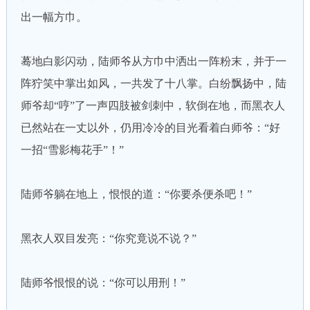
出一幅方巾。
蓦地白影闪动，陆师爷从方巾中洒出一阵粉末，并于一
阵狞笑中掌出如风，一共发了十八掌。白纷飘扬中，陆
师爷却“哼”了一声四肢被剑刺中，软倒在地，而黑衣人
已然站在一丈以外，仍用冷冷的目光看着白师爷：“好
一招“雪影梅花手”！”
陆师爷躺在地上，恨恨的道：“你要杀便杀吧！”
黑衣人双目发亮：“你究竟说不说？”
陆师爷恨恨的说：“你可以用刑！”