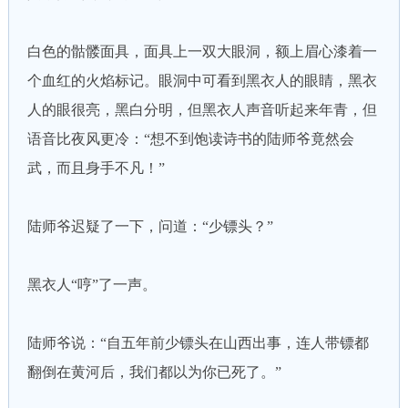
白色的骷髅面具，面具上一双大眼洞，额上眉心漆着一
个血红的火焰标记。眼洞中可看到黑衣人的眼睛，黑衣
人的眼很亮，黑白分明，但黑衣人声音听起来年青，但
语音比夜风更冷：“想不到饱读诗书的陆师爷竟然会
武，而且身手不凡！”
陆师爷迟疑了一下，问道：“少镖头？”
黑衣人“哼”了一声。
陆师爷说：“自五年前少镖头在山西出事，连人带镖都
翻倒在黄河后，我们都以为你已死了。”