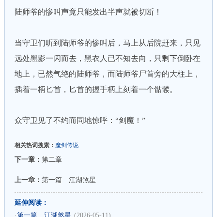
陆师爷的惨叫声竟只能发出半声就被切断！
当守卫们听到陆师爷的惨叫后，马上从后院赶来，只见
远处黑影一闪而去，黑衣人已不知去向，只剩下倒卧在
地上，已然气绝的陆师爷，而陆师爷尸首旁的大柱上，
插着一柄匕首，匕首的握手柄上刻着一个骷髅。
众守卫见了不约而同地惊呼：“剑魔！”
相关热词搜索：
魔剑传说
下一章：
第二章
上一章：
第一篇 江湖煞星
延伸阅读：
·
第一篇 江湖煞星
(2026-05-11)