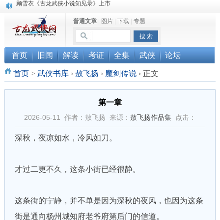
“武侠书库”查缺补漏活动圆满结束
普通文章
|
图片
|
下载
|
专题
《古龙小说原貌探究》修订版已上市
顾雪衣《古龙武侠小说知见录》上市
首页
旧闻
解读
考证
全集
武侠
论坛
首页
>
武侠书库
›
敖飞扬
›
魔剑传说
›
正文
第一章
2026-05-11 作者：敖飞扬 来源：
敖飞扬作品集
点击：
深秋，夜凉如水，冷风如刀。
才过二更不久，这条小街已经很静。
这条街的宁静，并不单是因为深秋的夜风，也因为这条
街是通向杨州城知府老爷府第后门的信道。