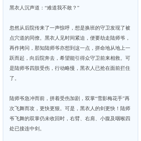
黑衣人沉声道：“难道我不敢？”
忽然从后院传来了一声惊呼，想是换班的守卫发现了被
点穴道的同僚。黑衣人见时间紧迫，便要劫走陆师爷，
再作拷问，那知陆师爷亦想到这一点，拼命地从地上一
跃而起，向后院奔去，希望能引得众守卫前来相救。可
是陆师爷四肢受伤，行动略慢，黑衣人已抢在面前拦住
了。
陆师爷急冲而前，拼着受伤加剧，双掌“雪影梅花手”再
次飞舞而攻，更快更狠。可是，黑衣人的剑更快！陆师
爷飞舞的双掌仍未收回时，右臂、右肩、小腹及咽喉四
处已接连中剑。