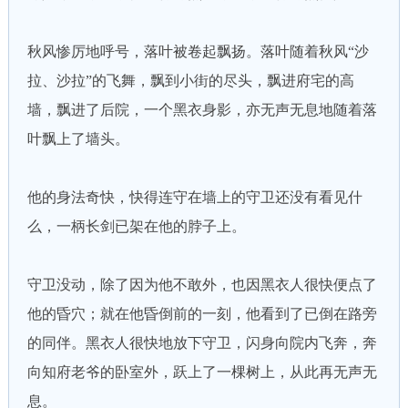
秋风惨厉地呼号，落叶被卷起飘扬。落叶随着秋风“沙
拉、沙拉”的飞舞，飘到小街的尽头，飘进府宅的高
墙，飘进了后院，一个黑衣身影，亦无声无息地随着落
叶飘上了墙头。
他的身法奇快，快得连守在墙上的守卫还没有看见什
么，一柄长剑已架在他的脖子上。
守卫没动，除了因为他不敢外，也因黑衣人很快便点了
他的昏穴；就在他昏倒前的一刻，他看到了已倒在路旁
的同伴。黑衣人很快地放下守卫，闪身向院内飞奔，奔
向知府老爷的卧室外，跃上了一棵树上，从此再无声无
息。