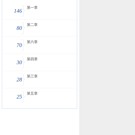
第一章
146
第二章
80
第六章
70
第四章
30
第三章
28
第五章
25