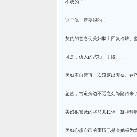
不成的！
这个仇一定要报的！
复仇的意念使美妇脸上回复冷峻、
可是，仇人的武功、手段……
美妇不自禁再一次流露出无奈、迷
忽然，古道旁边不远之处隐隐传来
美妇很警觉的将马儿拉停，凝神静
美妇心想自己的事情已是令她极为