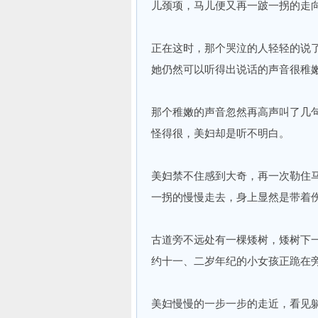
儿颈项，马儿便又再一跛一拐的走
正在这时，那个哭泣的人轻轻的说
她仍然可以听得出说话的声音很稚
那个稚嫩的声音忽然再高声叫了几
怪得很，美妇却是听不明白。
美妇禁不住感到大奇，再一次勒住
一拐的慢慢走去，身上显然是带着
古道旁不远处有一棵矮树，矮树下
约十一、二岁年纪的小女孩正跪在
美妇慢慢的一步一步的走近，看见