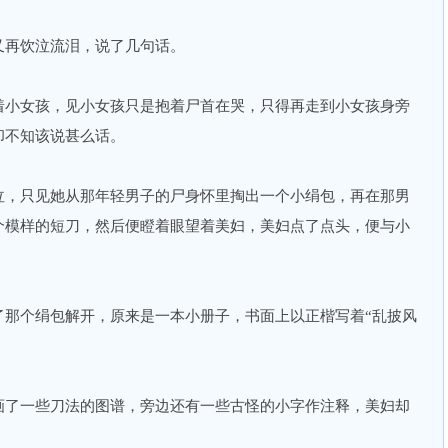
又再饮泣流泪，说了几句话。
着小女孩，见小女孩只是抱着尸首在哭，只得再走到小女孩身旁
却不知该说甚么话。
泣，只见她从那年轻男子的尸身怀里掏出一个小绢包，再在那男
个模样的短刀，然后便瞪着眼望着美妇，美妇点了点头，便与小
了那个绢包解开，原来是一本小册子，书面上以正楷写着“乱披风
画了一些刀法的图谱，旁边还有一些古怪的小字作注释，美妇却