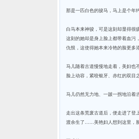
那是一匹白色的骏马，马上是个年
白马本来神骏，可是这刻却显得很
这刻的她却是身上脸上都带着血污
仇恨，这使得她本来冷艳的脸更多
马儿随着古道慢慢地走着，美妇也
脸上动容，紧咬银牙、赤红的双目
马儿仍然无力地、一跛一拐地沿着
走出这条荒废古道后，便走进了登
渡余生了……美艳妇人想到这里，