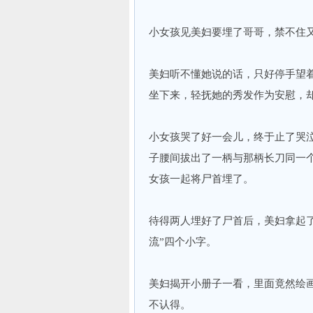
小女孩见美妇要埋了哥哥，禁不住
美妇听不懂她说的话，只好停手望
坐下来，轻抚她的秀发作为安慰，
小女孩哭了好一会儿，终于止了哭
子腰间拔出了一柄与那柄长刀同一
女孩一起将尸首埋了。
待得两人埋好了尸首后，美妇拿起
流”四个小字。
美妇揭开小册子一看，里面竟然绘
不认得。