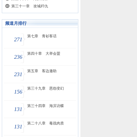
第三十一章 攻城歼仇
频道月排行
第七章 青衫客话
271
第四十章 大举会盟
236
第五章 客边邀助
231
第三十九章 恩怨变幻
156
第三十四章 海滨访蝶
131
第二十八章 毒戕肉质
131