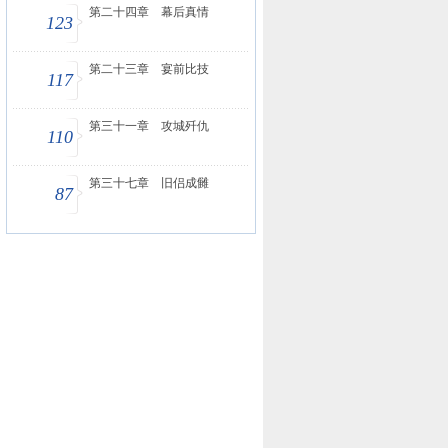
第二十四章 幕后真情
123
第二十三章 宴前比技
117
第三十一章 攻城歼仇
110
第三十七章 旧侣成雠
87