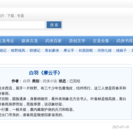
图片
|
下载
|
专题
古龙考证
媒体古龙
武侠百家
原创文学
古龙全集
武侠书库
雄记
|
牧野雄风
|
联镖记
|
青衫豪侠
|
摩云手
|
剑底惊螟
|
河朔七雄
|
雄娘子
|
白羽《摩云手》
作者
：
白羽
类别
：
武侠小说
状态
：已完结
浩水西流，展开一片秋野。有三个少年负囊曳杖，结伴而行。这三人便是田春禾和
谢春雨。
开目朗，圆脸通鼻，身量稍矮些，看外表倒象北方念书人。叶春林是细高挑，黄白
谢春雨身胖而短，黑脸厚唇，说话象吵架。
小行囊，一根木挺，囊内藏着护身的兵刃和暗器。
意出门寻亲的，谢春雨是顺便回家省亲的。
2025-07-10