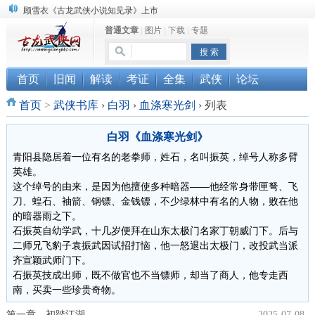
顾雪衣《古龙武侠小说知见录》上市
普通文章
|
图片
|
下载
|
专题
“武侠书库”查缺补漏活动圆满结束
《古龙小说原貌探究》修订版已上市
首页
旧闻
解读
考证
全集
武侠
论坛
首页
>
武侠书库
›
白羽
›
血涤寒光剑
›
列表
白羽《血涤寒光剑》
青阳县隐居着一位有名的老拳师，姓石，名叫振英，绰号人称多臂
英雄。
这个绰号的由来，是因为他擅使多种暗器——他经常身带匣弩、飞
刀、蝗石、袖箭、钢镖、金钱镖，不少绿林中有名的人物，败在他
的暗器雨之下。
石振英自幼学武，十几岁便拜在山东太极门名家丁朝威门下。后与
二师兄飞豹子袁振武因试招打恼，他一怒退出太极门，改投武当派
齐宣颖武师门下。
石振英技成出师，既不做官也不当镖师，却当了商人，他专走西
南，买卖一些珍贵奇物。
第一章 初踏江湖
2025-07-08