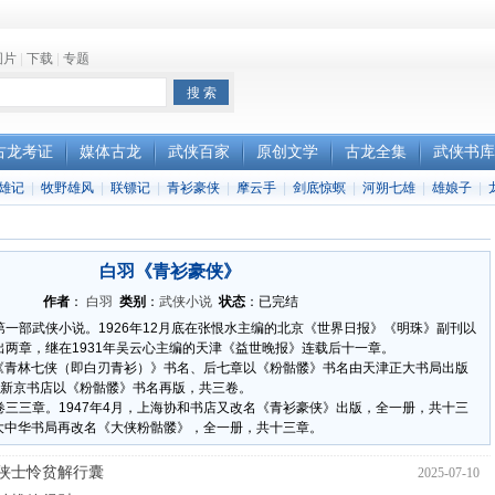
图片
|
下载
|
专题
古龙考证
媒体古龙
武侠百家
原创文学
古龙全集
武侠书库
雄记
|
牧野雄风
|
联镖记
|
青衫豪侠
|
摩云手
|
剑底惊螟
|
河朔七雄
|
雄娘子
|
白羽《青衫豪侠》
作者
：
白羽
类别
：
武侠小说
状态
：已完结
一部武侠小说。1926年12月底在张恨水主编的北京《世界日报》《明珠》副刊以
两章，继在1931年吴云心主编的天津《益世晚报》连载后十一章。
以《青林七侠（即白刃青衫）》书名、后七章以《粉骷髅》书名由天津正大书局出版
春新京书店以《粉骷髅》书名再版，共三卷。
三三章。1947年4月，上海协和书店又改名《青衫豪侠》出版，全一册，共十三
海大中华书局再改名《大侠粉骷髅》，全一册，共十三章。
侠士怜贫解行囊
2025-07-10