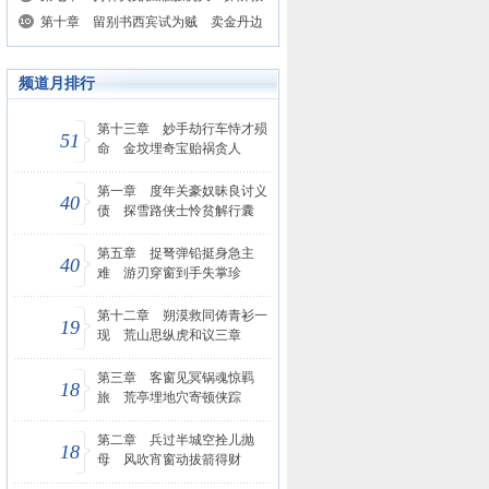
人联骑试身手
第十章 留别书西宾试为贼 卖金丹边
城阻盗宝
频道月排行
第十三章 妙手劫行车恃才殒
51
命 金坟埋奇宝贻祸贪人
第一章 度年关豪奴昧良讨义
40
债 探雪路侠士怜贫解行囊
第五章 捉弩弹铅挺身急主
40
难 游刃穿窗到手失掌珍
第十二章 朔漠救同俦青衫一
19
现 荒山思纵虎和议三章
第三章 客窗见冥锅魂惊羁
18
旅 荒亭埋地穴寄顿侠踪
第二章 兵过半城空拴儿抛
18
母 风吹宵窗动拔箭得财