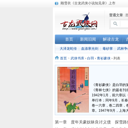
顾雪衣《古龙武侠小说知见录》上市
“武侠书库”查缺补漏活动圆满结束
普通文章
|
《古龙小说原貌探究》修订版已上市
首页
新闻旧闻
解读古龙
大泽龙蛇传
|
血涤寒光剑
|
毒砂掌
|
武林争
首页
>
武侠书库
›
白羽
›
青衫豪侠
›
列表
《青衫豪侠》是白羽的第
《青林七侠》的篇名刊出
1942年1月，前六章
单行本；同年9月，长
卷一六章，卷二四章，卷
章。1947年9月，上
第一章 度年关豪奴昧良讨义债 探雪路