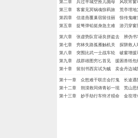
第二章 兵过半城空拴儿抛母 风吹宵窗
第三章 客窗见冥锅魂惊羁旅 荒亭埋地
第四章 信道燕覆巢宿留佳丽 惊传鬼瞰
第五章 捉弩弹铅挺身急主难 游刃穿窗
第六章 张虚势队官诬良拼盗去 辨伪书
第七章 穷林失路孤雁触机关 探阱救人
第八章 突围比武一士战车轮 破窗增援
第九章 战群雄图穷匕首见 援困兽纸包
第十章 留别书西宾试为贼 卖金丹边城
第十一章 众怒难干联庄会打鬼 长途遇
第十二章 朔漠救同俦青衫一现 荒山思
第十三章 妙手劫行车恃才殒命 金坟埋