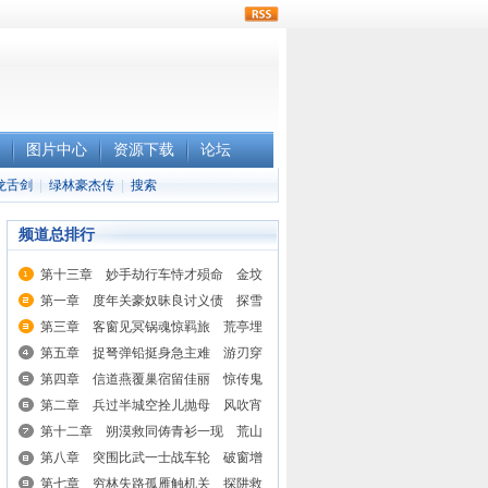
rss
图片中心
资源下载
论坛
龙舌剑
|
绿林豪杰传
|
搜索
频道总排行
第十三章 妙手劫行车恃才殒命 金坟
埋奇宝贻祸贪人
第一章 度年关豪奴昧良讨义债 探雪
路侠士怜贫解行囊
第三章 客窗见冥锅魂惊羁旅 荒亭埋
地穴寄顿侠踪
第五章 捉弩弹铅挺身急主难 游刃穿
窗到手失掌珍
第四章 信道燕覆巢宿留佳丽 惊传鬼
瞰室盗劫善人
第二章 兵过半城空拴儿抛母 风吹宵
窗动拔箭得财
第十二章 朔漠救同俦青衫一现 荒山
思纵虎和议三章
第八章 突围比武一士战车轮 破窗增
援双豪捉糖罐
第七章 穷林失路孤雁触机关 探阱救