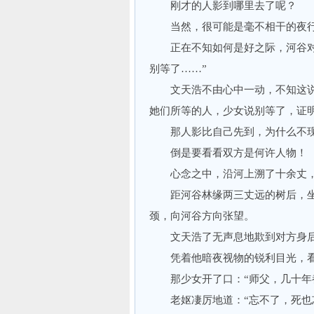
刚才的人影到哪里去了呢？
当然，很可能是毫不相干的夜行
正在不知如何是好之际，河谷对过
别等了……”
文天浩不由心中一动，不知这说
她们所等的人，少女说别等了，证
那人影比自己先到，为什么不现
倒是要看看双方是何许人物！
心念之中，沿河上溯了十余丈，
距河谷林缘两三丈远的树后，坐
颈，向河谷方向张望。
文天浩了无声息地欺到对方身后
凭着他暗夜视物的锐利目光，看
那少女开了口：“师父，几十年都
老妪凄厉地道：“忘不了，死也忘