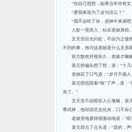
“你自己想想，如果当年你有丈夫
“要我来就为了这句话么？”
“我不会吃了你，进林中来谈吧
人影一晃而入，站在老妪身前
文天浩目光闪处，不由为之骇然而
不到的事，他与这老妪是什么关系
双方默然对视良久，老妪才幽幽启
裴元煌偏头想了想，道：“十几
老妪叹了口气道：“岁月不饶人，
裴元煌也陪着“唉”了声，道：“
灰了。”
文天浩不由暗叹人心鬼蜮，裴元煌
尊武林，他却说壮志化灰，口不应
老妪突地显得很激动地道：“听说
裴元煌点了点头道：“是的，声威