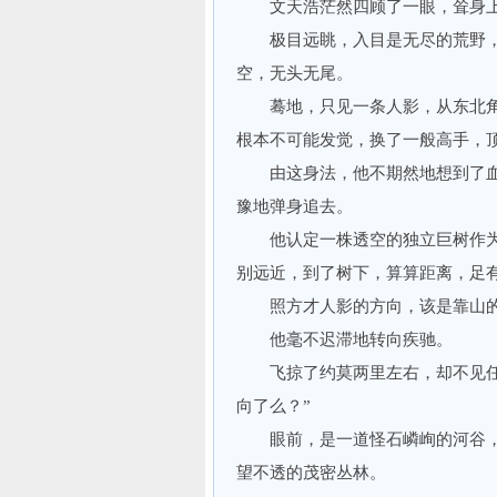
文天浩茫然四顾了一眼，耸身上
极目远眺，入目是无尽的荒野，
空，无头无尾。
蓦地，只见一条人影，从东北角
根本不可能发觉，换了一般高手，
由这身法，他不期然地想到了血海
豫地弹身追去。
他认定一株透空的独立巨树作为
别远近，到了树下，算算距离，足
照方才人影的方向，该是靠山的
他毫不迟滞地转向疾驰。
飞掠了约莫两里左右，却不见任何
向了么？”
眼前，是一道怪石嶙峋的河谷，河
望不透的茂密丛林。