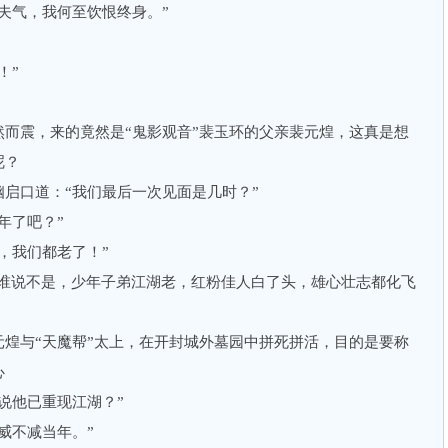
气，我何至饮恨终身。”
！”
。
震，来的竟然是“鬼影观音”裴玉环的父亲裴元煌，这真是想
呢？
口道：“我们最后一次见面是几时？”
年了吧？”
我们都老了！”
谁说不是，少年子弟江湖老，红粉佳人白了头，雄心壮志都化飞
与“天魔帮”太上，在开封城外墓园中拼死拼活，目的是要称
心
他已重现江湖？”
不减当年。”