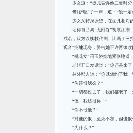
少女道：“徒儿告诉他三更时分，
老妪“嗯”了一声，道：“他一定
少女又转身张望，在面孔相对的一
记得自己离“无回谷”初履江湖，
成名，双方以柳枝代剑，比画了三招
观音”突地现身，警告她不许再缠
“桃花女”冯玉娇突地紧张地道：
老妪开口发话道：“你还是来了
林外那人道：“你既然约了我，我
“你还恨我么？”
“一切都过去了，我们都老了，还
“但，我还恨你！”
“你不恨他？”
“对他的恨，至死不忘，但也恨
“为什么？”