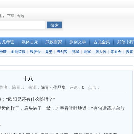
图片
|
下载
|
专题
古龙考证
媒体古龙
武侠百家
原创文学
古龙全集
武侠书库
神鹰
|
血剑留痕
|
残肢令
|
鬼堡
|
丑剑客
|
死城
|
剑冢
|
残人传
|
索血令
|
搜索
十八
6:26 作者：陈青云 来源：
陈青云作品集
评论：
0
点击：
“欧阳兄还有什么吩咐？”
的样子，眉头皱了一皱，才吞吞吐吐地道：“有句话请老弟放
”