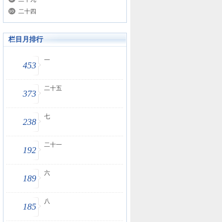
二十四
栏目月排行
一
453
二十五
373
七
238
二十一
192
六
189
八
185