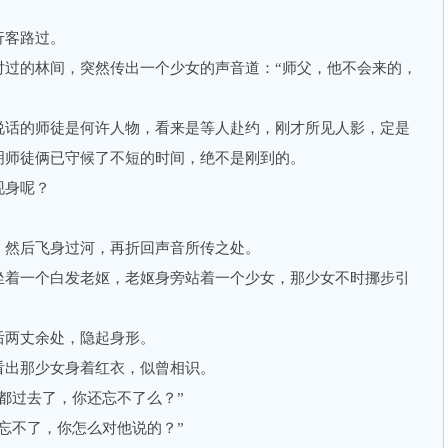
客路过。
的林间，突然传出一个少女的声音道：“师父，他不会来的，
话的师徒是何许人物，看来是等人赴约，刚才所见人影，定是
明师徒俩已守候了不短的时间，绝不是刚到的。
身呢？
然后飞身过河，再折回声音所传之处。
着一个白发老妪，老妪身旁站着一个少女，那少女不时挪步引
两丈余处，隐起身形。
出那少女身着红衣，似曾相识。
过去了，你还忘不了么？”
不了，你怎么对他说的？”