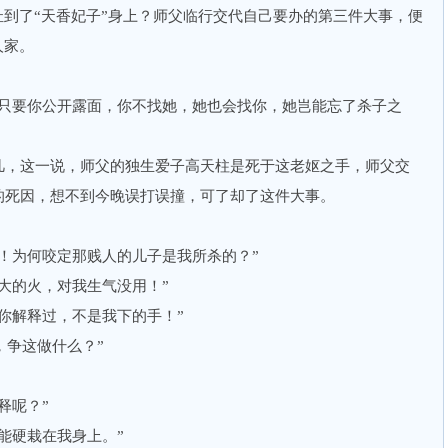
到了“天香妃子”身上？师父临行交代自己要办的第三件大事，便
人家。
要你公开露面，你不找她，她也会找你，她岂能忘了杀子之
，这一说，师父的独生爱子高天柱是死于这老妪之手，师父交
的死因，想不到今晚误打误撞，可了却了这件大事。
为何咬定那贱人的儿子是我所杀的？”
的火，对我生气没用！”
解释过，不是我下的手！”
，争这做什么？”
释呢？”
硬栽在我身上。”